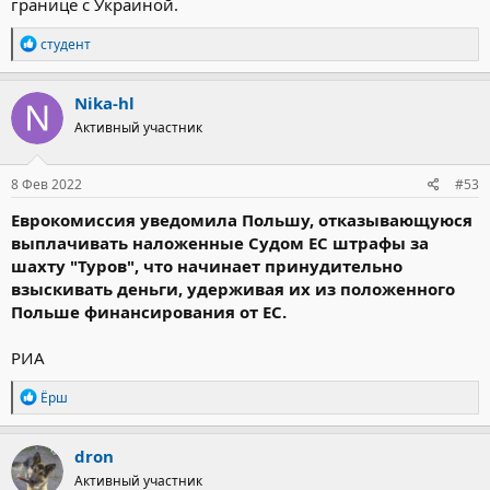
границе с Украиной.
Р
студент
е
а
к
Nika-hl
ц
Активный участник
и
и
:
8 Фев 2022
#53
Еврокомиссия уведомила Польшу, отказывающуюся
выплачивать наложенные Судом ЕС штрафы за
шахту "Туров", что начинает принудительно
взыскивать деньги, удерживая их из положенного
Польше финансирования от ЕС.
РИА
Р
Ёрш
е
а
к
dron
ц
Активный участник
и