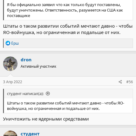
Я бы официально заявил что как только будут поставлены,
будут уничтожены. Ответственность, разумеется на США как
поставщике
Штаты о таком развитии событий мечтают давно - чтобы
ЯО-войнушка, но ограниченная и подальше от них.
Р
Ёрш
е
а
к
dron
ц
Активный участник
и
и
:
3 Апр 2022
#56
студент написал(а):
Штаты о таком развитии событий мечтают давно - чтобы ЯО-
войнушка, но ограниченная и подальше от них.
Уничтожить не ядерными средствами
студент