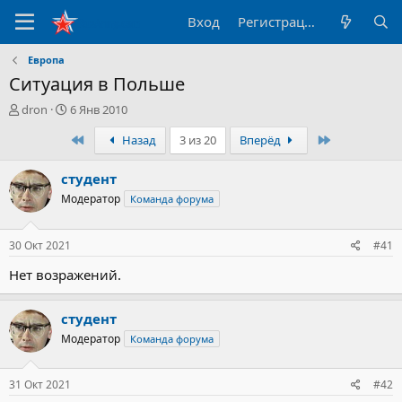
Вход
Регистрация
Европа
Ситуация в Польше
А
Д
dron
6 Янв 2010
в
а
Первый
Последний
Назад
3 из 20
Вперёд
т
т
о
а
р
н
студент
т
а
Модератор
Команда форума
е
ч
м
а
ы
л
30 Окт 2021
#41
а
Нет возражений.
студент
Модератор
Команда форума
31 Окт 2021
#42