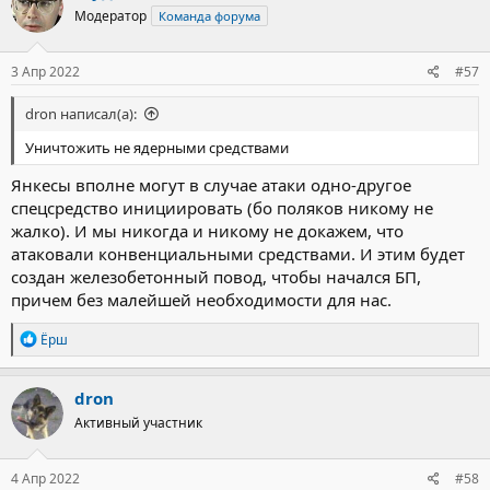
Модератор
Команда форума
3 Апр 2022
#57
dron написал(а):
Уничтожить не ядерными средствами
Янкесы вполне могут в случае атаки одно-другое
спецсредство инициировать (бо поляков никому не
жалко). И мы никогда и никому не докажем, что
атаковали конвенциальными средствами. И этим будет
создан железобетонный повод, чтобы начался БП,
причем без малейшей необходимости для нас.
Р
Ёрш
е
а
к
dron
ц
Активный участник
и
и
:
4 Апр 2022
#58