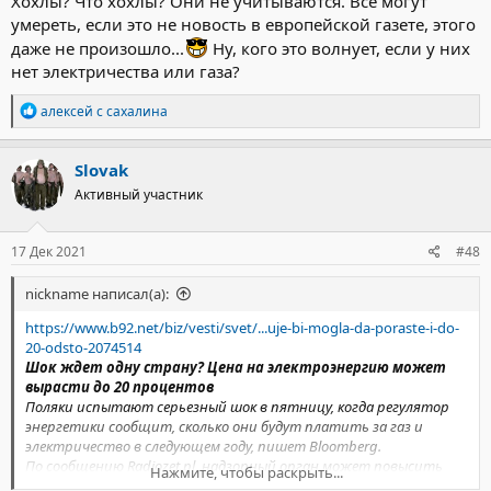
Хохлы? Что хохлы? Они не учитываются. Все могут
умереть, если это не новость в европейской газете, этого
даже не произошло...
Ну, кого это волнует, если у них
нет электричества или газа?
Р
алексей с сахалина
е
а
к
Slovak
ц
Активный участник
и
и
:
17 Дек 2021
#48
nickname написал(а):
https://www.b92.net/biz/vesti/svet/...uje-bi-mogla-da-poraste-i-do-
20-odsto-2074514
Шок ждет одну страну? Цена на электроэнергию может
вырасти до 20 процентов
Поляки испытают серьезный шок в пятницу, когда регулятор
энергетики сообщит, сколько они будут платить за газ и
электричество в следующем году, пишет Bloomberg.
По сообщению Radiozet.pl, надзорный орган может повысить
Нажмите, чтобы раскрыть...
цены на газ для отопления на целых 40 процентов, а счета за