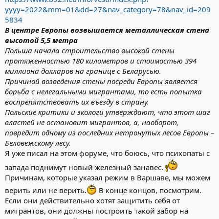
yyyy=2022&mm=01&dd=27&nav_category=78&nav_id=209
5834
В центре Европы возвышается металлическая стена
высотой 5,5 метра
Польша начала строительство высокой стены
протяженностью 180 километров и стоимостью 394
миллиона долларов на границе с Беларусью.
Причиной возведения стены посреди Европы является
борьба с нелегальными мигрантами, то есть попытка
воспрепятствовать их въезду в страну.
Польские критики и экологи утверждают, что этот шаг
властей не остановит мигрантов, а, наоборот,
повредит одному из последних нетронутых лесов Европы –
Беловежскому лесу.
Я уже писал на этом форуме, что боюсь, что психопаты с
запада поднимут новый железный занавес.
Причинам, которые указал режим в Варшаве, мы можем
верить или не верить.
В конце концов, посмотрим.
Если они действительно хотят защитить себя от
мигрантов, они должны построить такой забор на