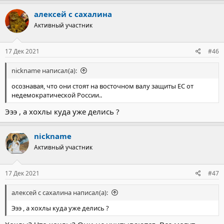
а
к
алексей с сахалина
ц
Активный участник
и
и
:
17 Дек 2021
#46
nickname написал(а):
осознавая, что они стоят на восточном валу защиты ЕС от
недемократической России..
Эээ , а хохлы куда уже делись ?
nickname
Активный участник
17 Дек 2021
#47
алексей с сахалина написал(а):
Эээ , а хохлы куда уже делись ?