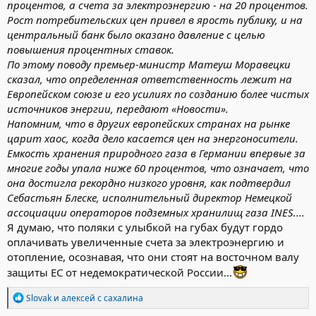
процентов, а счета за электроэнергию - на 20 процентов.
Рост потребительских цен привел в ярость публику, и на
центральный банк было оказано давление с целью
повышения процентных ставок.
По этому поводу премьер-министр Матеуш Моравецки
сказал, что определенная ответственность лежит на
Европейском союзе и его усилиях по созданию более чистых
источников энергии, передают «Новости».
Напомним, что в других европейских странах на рынке
царит хаос, когда дело касается цен на энергоносители.
Емкость хранения природного газа в Германии впервые за
многие годы упала ниже 60 процентов, что означает, что
она достигла рекордно низкого уровня, как подтвердил
Себастьян Блеске, исполнительный директор Немецкой
ассоциации операторов подземных хранилищ газа INES....
Я думаю, что поляки с улыбкой на губах будут гордо
оплачивать увеличенные счета за электроэнергию и
отопление, осознавая, что они стоят на восточном валу
защиты ЕС от недемократической России...
Р
Slovak
и
алексей с сахалина
е