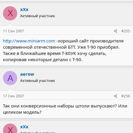
xXx
X
Активный участник
11 Сен 2007
#255
http://www.miniarm.com
-хороший сайт производителя
современной отечественной БТТ. Уже Т-90 приобрел.
Также в ближайшее время Т-80УК хочу сделать,
копировав некоторые детали с Т-90.
aerow
A
Активный участник
17 Сен 2007
#256
Так они конверсионные наборы штоли выпускают? Или
целиком модель?
xXx
X