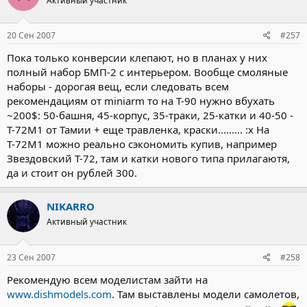
Активный участник
20 Сен 2007
#257
Пока только конверсии клепают, но в планах у них
полный набор БМП-2 с интерьером. Вообще смоляные
наборы - дорогая вещ, если следовать всем
рекомендациям от miniarm то на Т-90 нужно вбухать
~200$: 50-башня, 45-корпус, 35-траки, 25-катки и 40-50 -
Т-72М1 от Тамии + еще травленка, краски......... :x На
Т-72М1 можно реально сэкономить купив, например
Звездовский Т-72, там и катки нового типа прилагаютя,
да и стоит он рублей 300.
NIKARRO
Активный участник
23 Сен 2007
#258
Рекомендую всем моделистам зайти на
www.dishmodels.com
. Там выставлены модели самолетов,