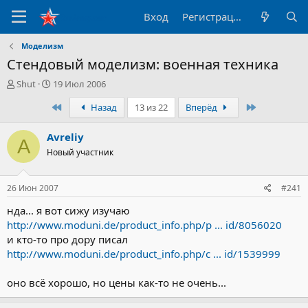
Вход
Регистрация
Моделизм
Стендовый моделизм: военная техника
А
Д
Shut
19 Июл 2006
в
а
Первый
Последний
Назад
13 из 22
Вперёд
т
т
о
а
р
н
Avreliy
A
т
а
Новый участник
е
ч
м
а
ы
л
26 Июн 2007
#241
а
нда... я вот сижу изучаю
http://www.moduni.de/product_info.php/p ... id/8056020
и кто-то про дору писал
http://www.moduni.de/product_info.php/c ... id/1539999
оно всё хорошо, но цены как-то не очень...