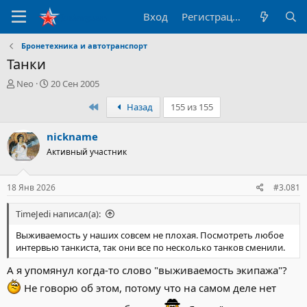
Вход
Регистрация
Бронетехника и автотранспорт
Танки
А
Д
Neo
20 Сен 2005
в
а
Первый
Назад
155 из 155
т
т
о
а
р
н
nickname
т
а
Активный участник
е
ч
м
а
ы
л
18 Янв 2026
#3.081
а
TimeJedi написал(а):
Выживаемость у наших совсем не плохая. Посмотреть любое
интервью танкиста, так они все по несколько танков сменили.
А я упомянул когда-то слово "выживаемость экипажа"?
Не говорю об этом, потому что на самом деле нет