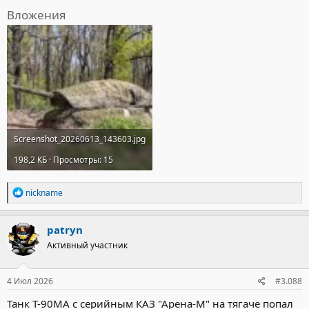
Вложения
Screenshot_20260613_143603.jpg
198,2 КБ · Просмотры: 15
Р
nickname
е
а
к
patryn
ц
Активный участник
и
и
:
4 Июл 2026
#3.088
Танк Т-90МА с серийным КАЗ "Арена-М" на тягаче попал