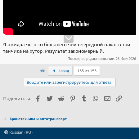
Я ожидал чего-то большего чем очередной накат в три
танчика на хутор. Результат закономерный.
Последнее редактирование:
26 Июл 2026
Первый
Назад
155 из 155
Войдите или зарегистрируйтесь для ответа.
Facebook
Twitter
Reddit
Pinterest
Tumblr
WhatsApp
Электронна
Ссылка
Поделиться:
Бронетехника и автотранспорт
Russian (RU)