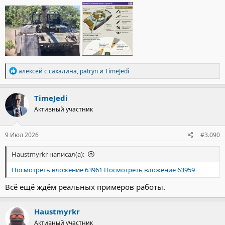
Р
алексей с сахалина
,
patryn
и
TimeJedi
е
а
к
TimeJedi
ц
Активный участник
и
и
:
9 Июл 2026
#3.090
Haustmyrkr написал(а):
Посмотреть вложение 63961
Посмотреть вложение 63959
Всё ещё ждём реальных примеров работы.
Haustmyrkr
Активный участник