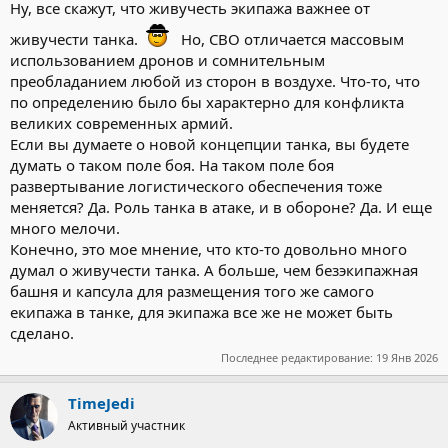
необходимые аварийные действия. В танке с поврежденными
Ну, все скажут, что живучесть экипажа важнее от
гусеницами или стволом орудия мало что можно сделать.
живучести танка.
Но, СВО отличается массовым
использованием дронов и сомнительным
преобладанием любой из сторон в воздухе. Что-то, что
по определению было бы характерно для конфликта
великих современных армий.
Если вы думаете о новой концепции танка, вы будете
думать о таком поле боя. На таком поле боя
развертывание логистического обеспечения тоже
меняется? Да. Роль танка в атаке, и в обороне? Да. И еще
много мелочи.
Конечно, это мое мнение, что кто-то довольно много
думал о живучести танка. A больше, чем безэкипажная
башня и капсула для размещения того же самого
екипажа в танке, для экипажа все же не может быть
сделано.
Последнее редактирование:
19 Янв 2026
TimeJedi
Активный участник