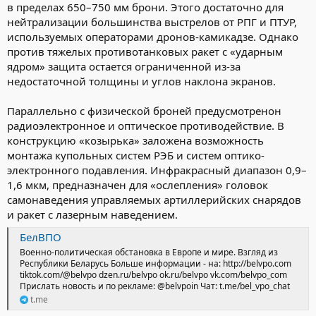
в пределах 650–750 мм брони. Этого достаточно для
нейтрализации большинства выстрелов от РПГ и ПТУР,
используемых операторами дронов-камикадзе. Однако
против тяжелых противотанковых ракет с «ударным
ядром» защита остается ограниченной из-за
недостаточной толщины и углов наклона экранов.
Параллельно с физической броней предусмотренон
радиоэлектронное и оптическое противодействие. В
конструкцию «козырька» заложена возможность
монтажа купольных систем РЭБ и систем оптико-
электронного подавления. Инфракрасный диапазон 0,9–
1,6 мкм, предназначен для «ослепления» головок
самонаведения управляемых артиллерийских снарядов
и ракет с лазерным наведением.
БелВПО
Военно-политическая обстановка в Европе и мире. Взгляд из
Республики Беларусь Больше информации - на: http://belvpo.com
tiktok.com/@belvpo dzen.ru/belvpo ok.ru/belvpo vk.com/belvpo_com
Прислать новость и по рекламе: @belvpoin Чат: t.me/bel_vpo_chat
t.me