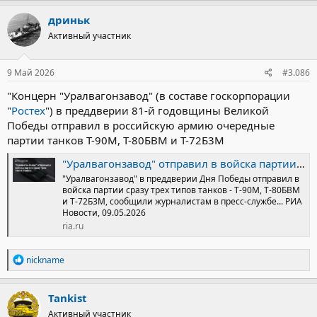
а
к
дриньк
ц
Активный участник
и
и
:
9 Май 2026
#3.086
"Концерн "Уралвагонзавод" (в составе госкорпорации
"
Ростех
") в преддверии 81-й годовщины Великой
Победы отправил в российскую армию очередные
партии танков Т-90М, Т-80БВМ и Т-72Б3М
"Уралвагонзавод" отправил в войска партии сразу трех типов танков
"Уралвагонзавод" в преддверии Дня Победы отправил в
войска партии сразу трех типов танков - Т-90М, Т-80БВМ
и Т-72Б3М, сообщили журналистам в пресс-службе... РИА
Новости, 09.05.2026
ria.ru
Р
nickname
е
а
к
Tankist
ц
Активный участник
и