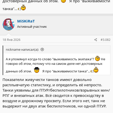
достоверных данных об этом.
Я про "выживаемости
танка"...
MiSKiRaT
Активный участник
18 Янв 2026
#3.082
nickname написал(а):
А я упомянул когда-то слово "выживаемость экипажа"?
Не
говорю об этом, потому что на самом деле нет достоверных
данных об этом.
Я про "выживаемости танка"...
Показатели живучести танков имеют довольно
расплывчатую статистику, и определить её непросто.
Танки уязвимы для ПТУР/беспилотников/взрывных мин/
РПГ и внезапных атак. Всё сводится к превосходству в
воздухе и дорожному просвету. Если этого нет, танк не
выдержит ни двух атак беспилотников, ни одной ПТУР.