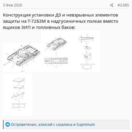
:
3 Фев 2026
#3.085
Конструкция установки ДЗ и невзрывных элементов
защиты на Т-72Б3М в надгусиничных полках вместо
ящиков ЗИП и топливных баков:
Р
Островитянин
,
алексей с сахалина
и
Supremum
е