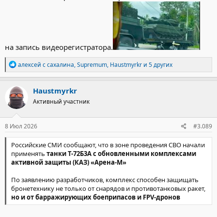
на запись видеорегистратора.
Р
алексей с сахалина
,
Supremum
,
Haustmyrkr
и 5 других
е
а
к
Haustmyrkr
ц
Активный участник
и
и
:
8 Июл 2026
#3.089
Российские СМИ сообщают, что в зоне проведения СВО начали
применять
танки Т-72Б3А с обновленными комплексами
активной защиты (КАЗ) «Арена-М»
По заявлению разработчиков, комплекс способен защищать
бронетехнику не только от снарядов и противотанковых ракет,
но и от барражирующих боеприпасов и FPV-дронов