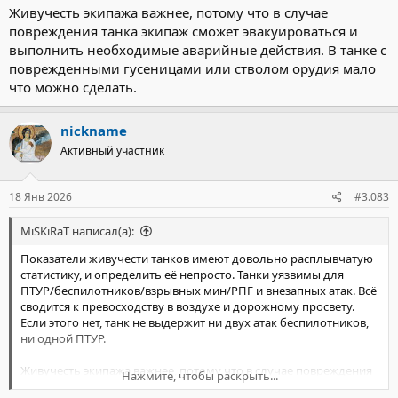
Живучесть экипажа важнее, потому что в случае
повреждения танка экипаж сможет эвакуироваться и
выполнить необходимые аварийные действия. В танке с
поврежденными гусеницами или стволом орудия мало
что можно сделать.
nickname
Активный участник
18 Янв 2026
#3.083
MiSKiRaT написал(а):
Показатели живучести танков имеют довольно расплывчатую
статистику, и определить её непросто. Танки уязвимы для
ПТУР/беспилотников/взрывных мин/РПГ и внезапных атак. Всё
сводится к превосходству в воздухе и дорожному просвету.
Если этого нет, танк не выдержит ни двух атак беспилотников,
ни одной ПТУР.
Живучесть экипажа важнее, потому что в случае повреждения
Нажмите, чтобы раскрыть...
танка экипаж сможет эвакуироваться и выполнить