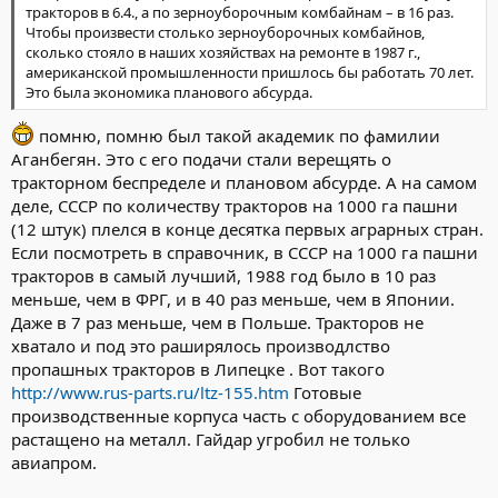
тракторов в 6.4., а по зерноуборочным комбайнам – в 16 раз.
Чтобы произвести столько зерноуборочных комбайнов,
сколько стояло в наших хозяйствах на ремонте в 1987 г.,
американской промышленности пришлось бы работать 70 лет.
Это была экономика планового абсурда.
помню, помню был такой академик по фамилии
Аганбегян. Это с его подачи стали верещять о
тракторном беспределе и плановом абсурде. А на самом
деле, СССР по количеству тракторов на 1000 га пашни
(12 штук) плелся в конце десятка первых аграрных стран.
Если посмотреть в справочник, в СССР на 1000 га пашни
тракторов в самый лучший, 1988 год было в 10 раз
меньше, чем в ФРГ, и в 40 раз меньше, чем в Японии.
Даже в 7 раз меньше, чем в Польше. Тракторов не
хватало и под это раширялось производлство
пропашных тракторов в Липецке . Вот такого
http://www.rus-parts.ru/ltz-155.htm
Готовые
производственные корпуса часть с оборудованием все
растащено на металл. Гайдар угробил не только
авиапром.