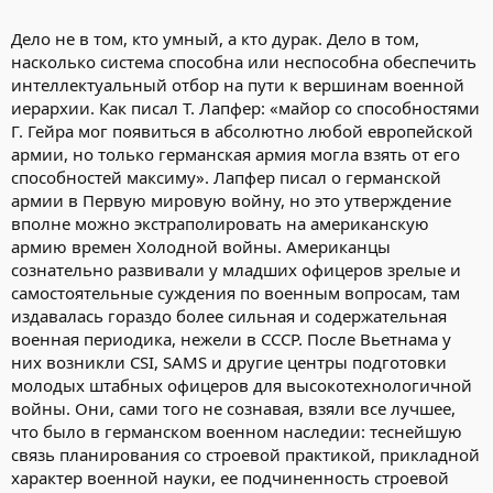
Дело не в том, кто умный, а кто дурак. Дело в том,
насколько система способна или неспособна обеспечить
интеллектуальный отбор на пути к вершинам военной
иерархии. Как писал Т. Лапфер: «майор со способностями
Г. Гейра мог появиться в абсолютно любой европейской
армии, но только германская армия могла взять от его
способностей максиму». Лапфер писал о германской
армии в Первую мировую войну, но это утверждение
вполне можно экстраполировать на американскую
армию времен Холодной войны. Американцы
сознательно развивали у младших офицеров зрелые и
самостоятельные суждения по военным вопросам, там
издавалась гораздо более сильная и содержательная
военная периодика, нежели в СССР. После Вьетнама у
них возникли CSI, SAMS и другие центры подготовки
молодых штабных офицеров для высокотехнологичной
войны. Они, сами того не сознавая, взяли все лучшее,
что было в германском военном наследии: теснейшую
связь планирования со строевой практикой, прикладной
характер военной науки, ее подчиненность строевой