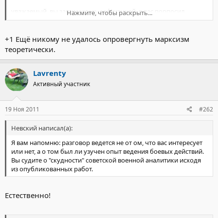
уважаемый, вы занимаетесь софистикой. я вас порпосил
Нажмите, чтобы раскрыть...
привести факты проигрыша советской системы в области
экономике...И вообще других их побед после изучения
Нажмите, чтобы раскрыть...
советского опыта.
+1 Ещё никому не удалось опровергнуть марксизм
теоретически.
Lavrenty
Активный участник
19 Ноя 2011
#262
Невский написал(а):
Я вам напомню: разговор ведется не от ом, что вас интересует
или нет, а о том был ли узучен опыт ведения боевых действий.
Вы судите о "скудности" советской военной аналитики исходя
из опубликованных работ.
Естественно!