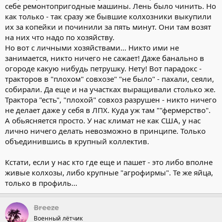
себе ремонтопригодные машины. Лень было чинить. Но
как только - так сразу же бывшие колхозники выкупили
их за копейки и починили за пять минут. Они там возят
на них что надо по хозяйству.
Но вот с личными хозяйствами... Никто ими не
занимается, никто ничего не сажает! Даже банально в
огороде какую нибудь петрушку. Нету! Вот парадокс -
тракторов в "плохом" совхозе" "не было" - пахали, сеяли,
собирали. Да еще и на участках выращивали столько же.
Трактора "есть", "плохой" совхоз разрушен - никто ничего
не делает даже у себя в ЛПХ. Куда уж там ""фермерство".
А обьясняется просто. У нас климат не как США, у нас
лично ничего делать невозможно в принципе. Только
объединившись в крупный коллектив.
Кстати, если у нас кто где еще и пашет - это либо вполне
живые колхозы, либо крупные "агрофирмы". Те же яйца,
только в профиль...
Breeze
Военный лётчик