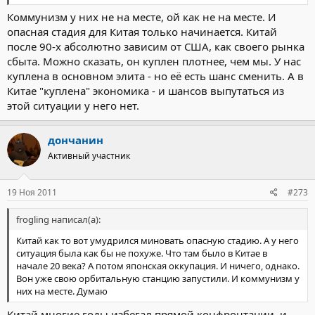
Коммунизм у них не на месте, ой как не на месте. И
опасная стадия для Китая только начинается. Китай
после 90-х абсолютно зависим от США, как своего рынка
сбыта. Можно сказать, он куплен плотнее, чем мы. У нас
куплена в основном элита - но её есть шанс сменить. А в
Китае "куплена" экономика - и шансов выпутаться из
этой ситуации у него нет.
дончанин
Активный участник
19 Ноя 2011
#273
frogling написал(а):
Китай как то вот умудрился миновать опасную стадию. А у него
ситуация была как бы не похуже. Что там было в Китае в
начале 20 века? А потом японская оккупация. И ничего, однако.
Вон уже свою орбитальную станцию запустили. И коммунизм у
них на месте. Думаю
Китай многие годы избегал прямой конфронтации, и