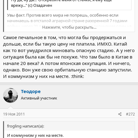
врежу..." (с) Озадачен
Увы факт. Против всего мира не попрешь, особенно если
начинаешь в отсталой аграрной стране разоренной 7 годами
войны, через 20 лет еще одна война, и по ее окончании один на
Нажмите, чтобы раскрыть...
один с миром. Конечно ошибки руководства были, но и на
Самое печальное в том, что могла бы продержаться и
Западе их хватало. Лично у меня вызывает восхищение время
Нажмите, чтобы раскрыть...
которое наша страна продержалась, правда непомерной
дольше, если бы такую цену не платила. ИМХО. Китай
ценой
как то вот умудрился миновать опасную стадию. А у него
ситуация была как бы не похуже. Что там было в Китае в
начале 20 века? А потом японская оккупация. И ничего,
однако. Вон уже свою орбитальную станцию запустили.
И коммунизм у них на месте. :think:
Теодоре
Активный участник
19 Ноя 2011
#272
frogling написал(а):
И коммунизм у них на месте.