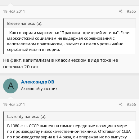
19 Ноя 2011
#265
Breeze написал(а):
- Как говорили марксисты: "Практика - критерий истины". Если
марксистский социализм не выдержал соревнования с
капитализмом практически, - значит он имел чрезвычайно
серьёзный изъян в теории.
Не факт, капитализм в классическом виде тоже не
пережил 20 век
АлександрОВ
А
Активный участник
19 Ноя 2011
#266
Lavrenty написал(а):
В 1980-е гг. СССР вышел на самые передовые позиции в мире
по производству низкокачественной техники. Отставая от США
по производству зерна в 1.4 раза, он опережал их по выпуску