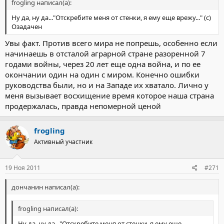
frogling написал(а):
Ну да, ну да..."Отскребите меня от стенки, я ему еще врежу..." (с)
Озадачен
Увы факт. Против всего мира не попрешь, особенно если
начинаешь в отсталой аграрной стране разоренной 7
годами войны, через 20 лет еще одна война, и по ее
окончании один на один с миром. Конечно ошибки
руководства были, но и на Западе их хватало. Лично у
меня вызывает восхищение время которое наша страна
продержалась, правда непомерной ценой
frogling
Активный участник
19 Ноя 2011
#271
дончанин написал(а):
frogling написал(а):
Ну да, ну да..."Отскребите меня от стенки, я ему еще