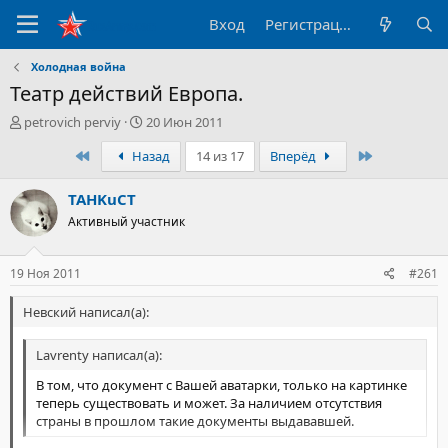
Вход
Регистрация
Холодная война
Театр действий Европа.
А
Д
petrovich perviy
20 Июн 2011
в
а
Первый
Последний
Назад
14 из 17
Вперёд
т
т
о
а
р
н
TAHKuCT
т
а
Активный участник
е
ч
м
а
ы
л
19 Ноя 2011
#261
а
Невский написал(а):
Lavrenty написал(а):
В том, что документ с Вашей аватарки, только на картинке
теперь существовать и может. За наличием отсутствия
страны в прошлом такие документы выдававшей.