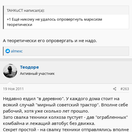
TAHKuCT написал(а):
+1 Ещё никому не удалось опровергнуть марксизм
теоретически
А теоретически его опровергать и не надо.
Р
almexc
е
а
к
Теодоре
ц
Активный участник
и
и
:
19 Ноя 2011
#263
Недавно ездил "в деревню". У каждого дома стоит на
всякий случай "мирный советский трактор". Вполне себе
рабочий, хотя уже сколько лет прошло.
Зато свалка техники колхоза пустует - дав "ограбленных"
комбайна и лежащий автобус без движка.
Секрет простой - на свалку техники отправлялись вполне