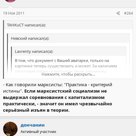
19 Ноя 2011
#264
TAHKuCT написал(а):
Невский написал(а):
Lavrenty написал(а):
В том, что документ с Вашей аватарки, только на
картинке теперь существовать и может. За наличием
отсутствия страны в прошлом такие документы
Нажмите, чтобы раскрыть...
выдававшей.
- Как говорили марксисты: "Практика - критерий
уважаемый, вы занимаетесь софистикой. я вас порпосил
Нажмите, чтобы раскрыть...
истины".
Если марксистский социализм не
привести факты проигрыша советской системы в области
выдержал соревнования с капитализмом
+1 Ещё никому не удалось опровергнуть марксизм
экономике...И вообще других их побед после изучения
Нажмите, чтобы раскрыть...
теоретически.
советского опыта.
практически, - значит он имел чрезвычайно
серьёзный изъян в теории.
дончанин
Активный участник