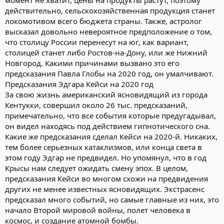
момент не хватит, цены на продукты растут, поэтому
действительно, сельскохозяйственная продукция станет
локомотивом всего бюджета страны. Также, астролог
высказал довольно невероятное предположение о том,
что столицу России перенесут на юг, как вариант,
столицей станет либо Ростов-на-Дону, или же Нижний
Новгород. Какими причинами вызвано это его
предсказания Павла Глобы на 2020 год, он умалчивают.
Предсказания Эдгара Кейси на 2020 год
За свою жизнь американский ясновидящий из города
Кентукки, совершил около 26 тыс. предсказаний,
примечательно, что все события которые предугадывал,
он видел находясь под действием гипнотического сна.
Какие же предсказания сделал Кейси на 2020-й. Никаких,
тем более серьезных катаклизмов, или конца света в
этом году Эдгар не предвидел. Но упомянул, что в год
Крысы нам следует ожидать смену эпох. В целом,
предсказания Кейси во многом схожи на предвидения
других не менее известных ясновидящих. Экстрасенс
предсказал много событий, но самые главные из них, это
начало Второй мировой войны, полет человека в
космос, и создание атомной бомбы.