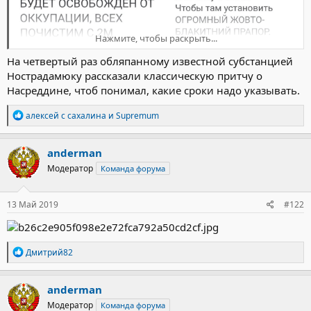
Нажмите, чтобы раскрыть...
На четвертый раз обляпанному известной субстанцией
Нострадамюку рассказали классическую притчу о
Насреддине, чтоб понимал, какие сроки надо указывать.
Р
алексей с сахалина
и
Supremum
е
а
к
anderman
ц
Модератор
Команда форума
и
и
:
13 Май 2019
#122
Р
Дмитрий82
е
а
к
anderman
ц
Модератор
Команда форума
и