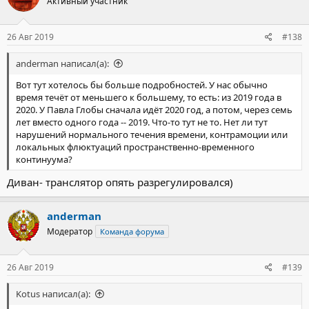
Активный участник
и
и
:
26 Авг 2019
#138
anderman написал(а):
Вот тут хотелось бы больше подробностей. У нас обычно
время течёт от меньшего к большему, то есть: из 2019 года в
2020. У Павла Глобы сначала идёт 2020 год, а потом, через семь
лет вместо одного года -- 2019. Что-то тут не то. Нет ли тут
нарушений нормального течения времени, контрамоции или
локальных флюктуаций пространственно-временного
континуума?
Диван- транслятор опять разрегулировался)
anderman
Модератор
Команда форума
26 Авг 2019
#139
Kotus написал(а):