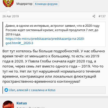
Модератор
Команда форума
26 Авг 2019
#137
Давно, в одном из интервью, астролог заявил, что в 2020 году
Россию ждет системный кризис, который продлится 7 лет, до
2019 года.
https://nlo-mir.ru/predskazania/predskazanija-na-2020-
god.html#__2020-3
Вот тут хотелось бы больше подробностей. У нас обычно
время течёт от меньшего к большему, то есть: из 2019
года в 2020. У Павла Глобы сначала идёт 2020 год, а
потом, через семь лет вместо одного года -- 2019. Что-то
тут не то. Нет ли тут нарушений нормального течения
времени, контрамоции или локальных флюктуаций
пространственно-временного континуума?
Р
Ulan
,
алексей с сахалина
и
Kotus
е
а
к
Kotus
ц