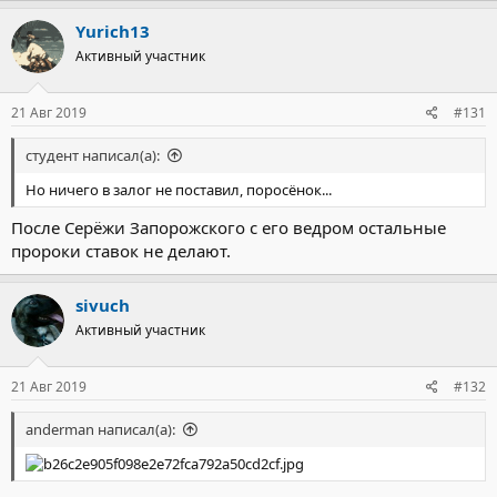
а
к
Yurich13
ц
Активный участник
и
и
:
21 Авг 2019
#131
студент написал(а):
Но ничего в залог не поставил, поросёнок...
После Серёжи Запорожского с его ведром остальные
пророки ставок не делают.
sivuch
Активный участник
21 Авг 2019
#132
anderman написал(а):