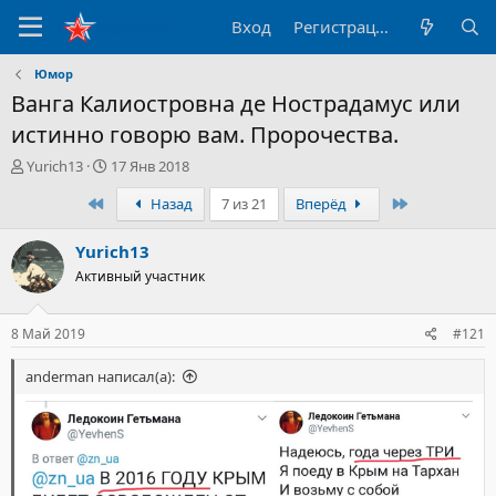
Вход
Регистрация
Юмор
Ванга Калиостровна де Нострадамус или
истинно говорю вам. Пророчества.
А
Д
Yurich13
17 Янв 2018
в
а
Первый
Последний
Назад
7 из 21
Вперёд
т
т
о
а
р
н
Yurich13
т
а
Активный участник
е
ч
м
а
ы
л
8 Май 2019
#121
а
anderman написал(а):