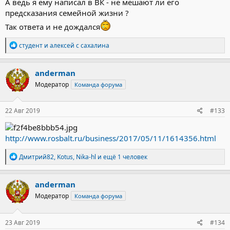
А ведь я ему написал в ВК - не мешают ли его
предсказания семейной жизни ?
Так ответа и не дождался
Р
студент
и
алексей с сахалина
е
а
к
anderman
ц
Модератор
Команда форума
и
и
:
22 Авг 2019
#133
http://www.rosbalt.ru/business/2017/05/11/1614356.html
Р
Дмитрий82
,
Kotus
,
Nika-hl
и ещё 1 человек
е
а
к
anderman
ц
Модератор
Команда форума
и
и
:
23 Авг 2019
#134