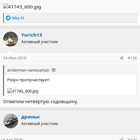
Р
Nika-hl
е
а
к
Yurich13
ц
Активный участник
и
и
:
24 Июл 2019
#126
anderman написал(а):
Резун пропрчествует:
Отметим четвёртую годовщину.
дриньк
Активный участник
5 Авг 2019
#127