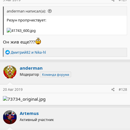
anderman написал(а):
Резун пропрчествует:
Он жив еще???
Р
Дмитрий82
и
Nika-hl
е
а
к
anderman
ц
Модератор
Команда форума
и
и
:
20 Авг 2019
#128
Artemus
Активный участник