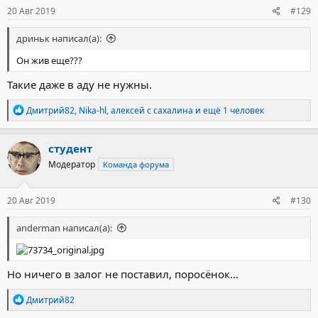
20 Авг 2019
#129
дриньк написал(а):
Он жив еще???
Такие даже в аду не нужны.
Р
Дмитрий82
,
Nika-hl
,
алексей с сахалина
и ещё 1 человек
е
а
к
студент
ц
Модератор
Команда форума
и
и
:
20 Авг 2019
#130
anderman написал(а):
Но ничего в залог не поставил, поросёнок...
Р
Дмитрий82
е