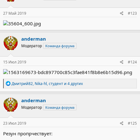
и
:
27 Май 2019
#123
anderman
Модератор
Команда форума
15 Июл 2019
#124
Р
Дмитрий82
,
Nika-hl
,
студент
и 4 других
е
а
к
anderman
ц
Модератор
Команда форума
и
и
:
23 Июл 2019
#125
Резун пропрчествует: