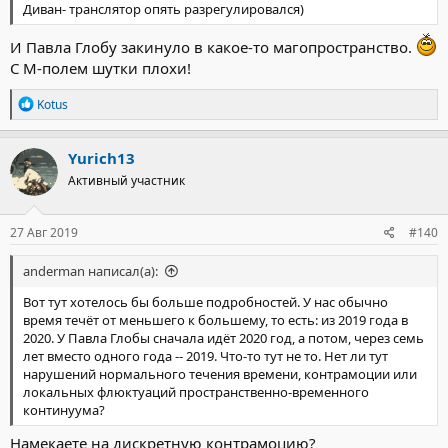
Диван- транслятор опять разрегулировался)
И Павла Глобу закинуло в какое-то магопространство.
С М-полем шутки плохи!
Р
Kotus
е
а
к
Yurich13
ц
Активный участник
и
и
:
27 Авг 2019
#140
anderman написал(а):
Вот тут хотелось бы больше подробностей. У нас обычно
время течёт от меньшего к большему, то есть: из 2019 года в
2020. У Павла Глобы сначала идёт 2020 год, а потом, через семь
лет вместо одного года -- 2019. Что-то тут не то. Нет ли тут
нарушений нормального течения времени, контрамоции или
локальных флюктуаций пространственно-временного
континуума?
Намекаете на дискретную контрамоцию?