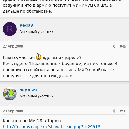
озвучили что в армию поступит минимум 60 шт., а
дальше по обстановке.
Redav
R
Активный участник
27 Апр 2008
#49
Каки сумления
хде вы их узрели?
Речь идет о 15 заявленных boyan-ом, из них только 4
посткпило в войска, а остальные ИМХО в войска не
поступят... не для того их делали..
акулыч
Активный участник
28 Апр 2008
#50
Кое что про Ми-28 в Торжке:
http://forums.eagle.ru/showthread.php?t=29918