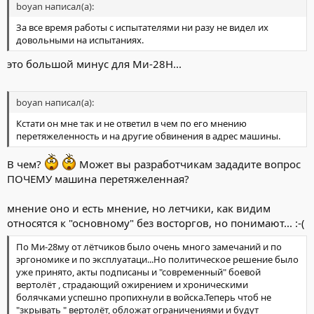
boyan написал(а):
За все время работы с испытателями ни разу не видел их
довольными на испытаниях.
это большой минус для Ми-28Н...
boyan написал(а):
Кстати он мне так и не ответил в чем по его мнению
перетяжеленность и на другие обвинения в адрес машины.
В чем?
Может вы разработчикам зададите вопрос
ПОЧЕМУ машина перетяжеленная?
мнение оно и есть мнение, но летчики, как видим
относятся к "основному" без восторгов, но понимают... :-(
По Ми-28му от лётчиков было очень много замечаний и по
эргономике и по эксплуатаци...Но политическое решение было
уже принято, акты подписаны и "современный" боевой
вертолёт , страдающий ожирением и хроническими
болячками успешно пропихнули в войска.Теперь чтоб не
"зкрывать " вертолёт, обложат ограничениями и будут