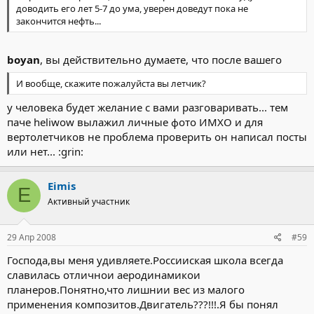
доводить его лет 5-7 до ума, уверен доведут пока не
закончится нефть...
boyan
, вы действительно думаете, что после вашего
И вообще, скажите пожалуйста вы летчик?
у человека будет желание с вами разговаривать... тем
паче heliwow вылажил личные фото ИМХО и для
вертолетчиков не проблема проверить он написал посты
или нет... :grin:
Eimis
E
Активный участник
29 Апр 2008
#59
Господа,вы меня удивляете.Россииская школа всегда
славилась отличнои аеродинамикои
планеров.Понятно,что лишнии вес из малого
применения композитов.Двигатель???!!!.Я бы понял