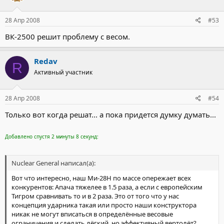
28 Апр 2008
#53
ВК-2500 решит проблему с весом.
Redav
R
Активный участник
28 Апр 2008
#54
Только вот когда решат... а пока придется думку думать...
Добавлено спустя 2 минуты 8 секунд:
Nuclear General написал(а):
Вот что интересно, наш Ми-28Н по массе опережает всех
конкурентов: Апача тяжелее в 1.5 раза, а если с европейским
Тигром сравнивать то и в 2 раза. Это от того что у нас
концепция ударника такая или просто наши конструктора
никак не могут вписаться в определённые весовые
ограничения и сделать лёгкий, но эффективный вертолёт?