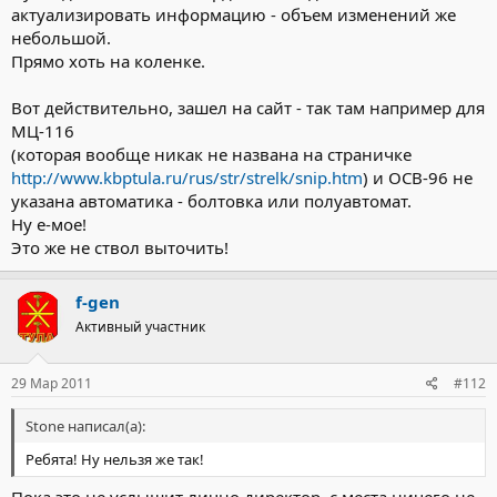
актуализировать информацию - объем изменений же
небольшой.
Прямо хоть на коленке.
Вот действительно, зашел на сайт - так там например для
МЦ-116
(которая вообще никак не названа на страничке
http://www.kbptula.ru/rus/str/strelk/snip.htm
) и ОСВ-96 не
указана автоматика - болтовка или полуавтомат.
Ну е-мое!
Это же не ствол выточить!
f-gen
Активный участник
29 Мар 2011
#112
Stone написал(а):
Ребята! Ну нельзя же так!
Пока это не услышит лично директор, с места ничего не