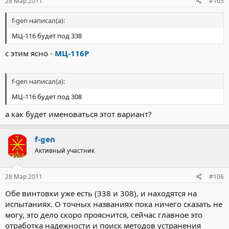
28 Мар 2011
#105
f-gen написал(а):
МЦ-116 будет под 338
с этим ясно -
МЦ-116Р
f-gen написал(а):
МЦ-116 будет под 308
а как будет именоваться этот вариант?
f-gen
Активный участник
28 Мар 2011
#106
Обе винтовки уже есть (338 и 308), и находятся на
испытаниях. О точных названиях пока ничего сказать не
могу, это дело скоро прояснится, сейчас главное это
отработка надежности и поиск методов устранения