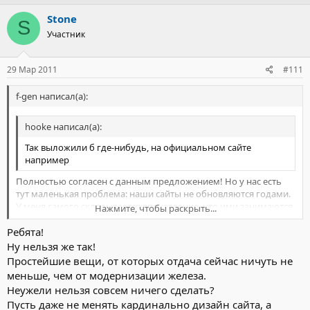
Stone
S
Участник
29 Мар 2011
#111
f-gen написал(а):
hooke написал(а):
Так выложили б где-нибудь, на официальном сайте
например
Полностью согласен с данным предложением! Но у нас есть
тут маленькая проблема: наши сайты не обновляются годами.
У меня самого складывается впечатление, что ими занимаются
Нажмите, чтобы раскрыть...
люди, интересы которых лежат далеко от интересов самого
Ребята!
предприятия. Так что в этом плане мы в глубокой заднице, и
Нажмите, чтобы раскрыть...
выхода оттуда пока нет.
Ну нельзя же так!
Простейшие вещи, от которых отдача сейчас ничуть не
меньше, чем от модернизации железа.
Неужели нельзя совсем ничего сделать?
Пусть даже не менять кардинально дизайн сайта, а