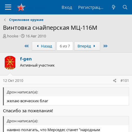
Вход
Регистрация
Стрелковое оружие
Винтовка снайперская МЦ-116М
А
Д
hooke
16 Авг 2010
в
а
Первый
Последний
Назад
6 из 7
Вперёд
т
т
о
а
р
н
f-gen
т
а
Активный участник
е
ч
м
а
ы
л
12 Окт 2010
#101
а
Дрон написал(а):
желаю всяческих благ
Спасибо за пожелания!
Дрон написал(а):
наивно полагать, что Мерседес станет "народным