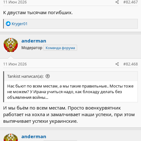
11 Июн 2026
#82.467
К двустам тысячам погибших.
Р
Kryger01
е
а
к
anderman
ц
Модератор
Команда форума
и
и
:
11 Июн 2026
#82.468
Tankist написал(а):
Нас бьют по всем местам, а мы такие правильные.. Мосты тоже
не можем? У Ирана учиться надо, как блокаду делать без
объявления войны...
И мы бьём по всем местам. Просто военкурвятник
работает на хохла и замалчивает наши успехи, при этом
выпячивает успехи украинские.
anderman