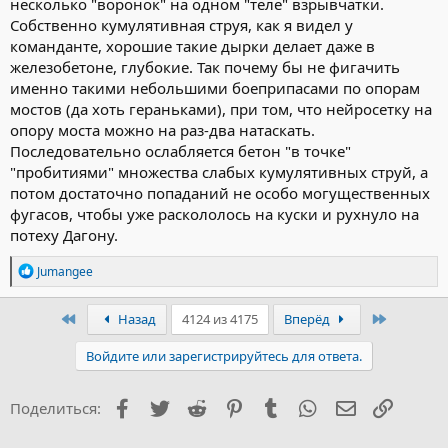
несколько "воронок" на одном "теле" взрывчатки.
Собственно кумулятивная струя, как я видел у
команданте, хорошие такие дырки делает даже в
железобетоне, глубокие. Так почему бы не фигачить
именно такими небольшими боеприпасами по опорам
мостов (да хоть гераньками), при том, что нейросетку на
опору моста можно на раз-два натаскать.
Последовательно ослабляется бетон "в точке"
"пробитиями" множества слабых кумулятивных струй, а
потом достаточно попаданий не особо могущественных
фугасов, чтобы уже раскололось на куски и рухнуло на
потеху Дагону.
Р
Jumangee
е
а
к
Первый
Последн
Назад
4124 из 4175
Вперёд
ц
и
Войдите или зарегистрируйтесь для ответа.
и
:
Facebook
Twitter
Reddit
Pinterest
Tumblr
WhatsApp
Электронна
Ссылка
Поделиться: