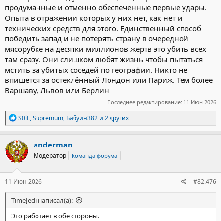
продуманные и отменно обеспеченные первые удары.
Опыта в отражении которых у них нет, как нет и
технических средств для этого. Единственный способ
победить запад и не потерять страну в очередной
мясорубке на десятки миллионов жертв это убить всех
там сразу. Они слишком любят жизнь чтобы пытаться
мстить за убитых соседей по географии. Никто не
впишется за остеклённый Лондон или Париж. Тем более
Варшаву, Львов или Берлин.
Последнее редактирование:
11 Июн 2026
Р
S0iL
,
Supremum
,
Бабуин382
и 2 других
е
а
к
anderman
ц
Модератор
Команда форума
и
и
:
11 Июн 2026
#82.476
TimeJedi написал(а):
Это работает в обе стороны.