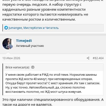
которое цитирует агентство.
первую очередь людских. А набор структур с
кардинально разным уровнем компетентности
По оценкам Всемирного банка, потребности в восстановлении
недостатки которого пытаются нивелировать не
всего транспортного сектора Украины к концу 2025 года
оценивались в $96,3 миллиарда, при этом около 60% убытков,
качественным ростом а количественным.
связанных с транспортом, обусловлены нарушением доступа к
портам.
Р
Jumangee
,
МистерКотик
и
Читатель
е
а
В портах расположены десятки зерновых и масличных
к
терминалов, некоторые из которых принадлежат крупным
TimeJedi
ц
иностранным компаниям. Если терминалы потеряют
Активный участник
и
способность быстро восстанавливаться, экспорт рухнет,
и
складские помещения переполнятся, а фермерам не хватит
:
оборотного капитала, необходимого для следующих посевных
10 Июн 2026
#82.464
кампаний, отметили в УАК.
====================
Brice написал(а):
(С)
У меня свояк работает в РЖД по этой теме. Норматив замены
Посмотреть вложение 62902
пролета ЖД моста 40 минут, при неповрежденных опорах.
Откуда берут пролет моста? С мест хранения. Их там с запасом.
Ну, у нас точно. Автомобильный, да, сложно полотно
восстановить полотно, но ЖД мост штука живучая.
Это при наличии специализированного оборудования. А
такое на дороге не валяется.