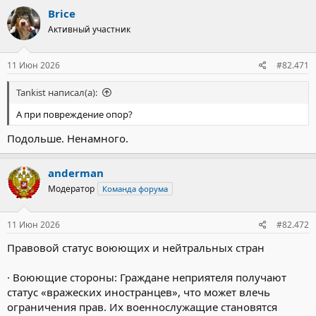
к
Brice
ц
Активный участник
и
и
:
11 Июн 2026
#82.471
Tankist написал(а):
А при повреждение опор?
Подольше. Ненамного.
anderman
Модератор
Команда форума
11 Июн 2026
#82.472
Правовой статус воюющих и нейтральных стран
· Воюющие стороны: Граждане неприятеля получают
статус «вражеских иностранцев», что может влечь
ограничения прав. Их военнослужащие становятся