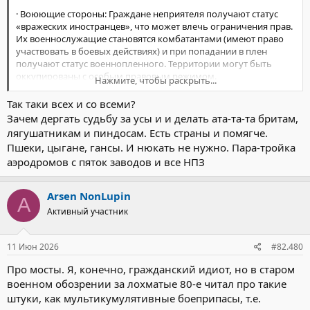
· Воюющие стороны: Граждане неприятеля получают статус
«вражеских иностранцев», что может влечь ограничения прав.
Их военнослужащие становятся комбатантами (имеют право
участвовать в боевых действиях) и при попадании в плен
получают статус военнопленного. Территории могут быть
оккупированы с особым правовым режимом.
Нажмите, чтобы раскрыть...
· Нейтральные страны:
Объявление войны обязывает
нейтральные государства соблюдать «нейтралитет», т.
Так таки всех и со всеми?
Зачем дергать судьбу за усы и и делать ата-та-та бритам,
Из вышеизложенного следует, что объявление войны
лягушатникам и пиндосам. Есть страны и помягче.
(патамушта кому-то так захотелось) переводит региональный
Пшеки, цыгане, гансы. И нюкать не нужно. Пара-тройка
конфликт в рубилово всех со всеми.
аэродромов с пяток заводов и все НПЗ
Arsen NonLupin
A
Активный участник
11 Июн 2026
#82.480
Про мосты. Я, конечно, гражданский идиот, но в старом
военном обозрении за лохматые 80-е читал про такие
штуки, как мультикумулятивные боеприпасы, т.е.