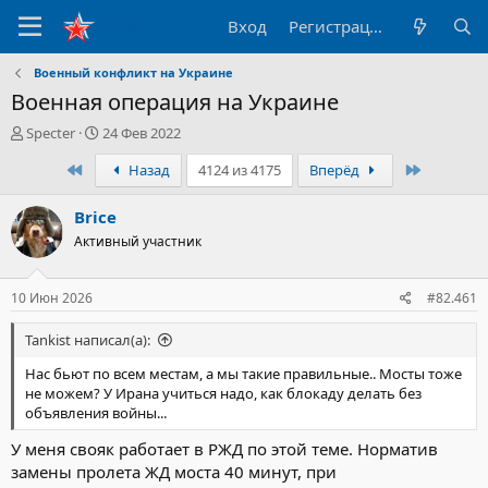
Вход
Регистрация
Военный конфликт на Украине
Военная операция на Украине
А
Д
Specter
24 Фев 2022
в
а
Первый
Последн
Назад
4124 из 4175
Вперёд
т
т
о
а
р
н
Brice
т
а
Активный участник
е
ч
м
а
ы
л
10 Июн 2026
#82.461
а
Tankist написал(а):
Нас бьют по всем местам, а мы такие правильные.. Мосты тоже
не можем? У Ирана учиться надо, как блокаду делать без
объявления войны...
У меня свояк работает в РЖД по этой теме. Норматив
замены пролета ЖД моста 40 минут, при