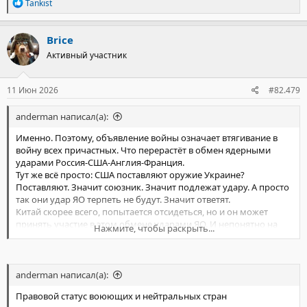
Р
Tankist
разрушениям в ключевых зонах: потеря нескольких
е
несущих балок или подрыв опоры в месте опирания
а
к
может вызвать прогрессирующее обрушение пролёта.
Brice
ц
Практическое ограничение — точность: чтобы эффект
Активный участник
и
суммировался, нужна кучность, несвойственная
и
«Шахедам», но при гипотетическом сценарии
:
направленного роя задача решаема.
11 Июн 2026
#82.479
anderman написал(а):
Именно. Поэтому, объявление войны означает втягивание в
войну всех причастных. Что перерастёт в обмен ядерными
ударами Россия-США-Англия-Франция.
Тут же всё просто: США поставляют оружие Украине?
Поставляют. Значит союзник. Значит подлежат удару. А просто
так они удар ЯО терпеть не будут. Значит ответят.
Китай скорее всего, попытается отсидеться, но и он может
принять участие в этом обмене ударами ЯО. И непонятно на
Нажмите, чтобы раскрыть...
чьей стороне.
Если без ответно-встречного удара по нам -- то все только за.
anderman написал(а):
Но как обеспечить отсутствие ответно-встречного со стороны
Правовой статус воюющих и нейтральных стран
США?