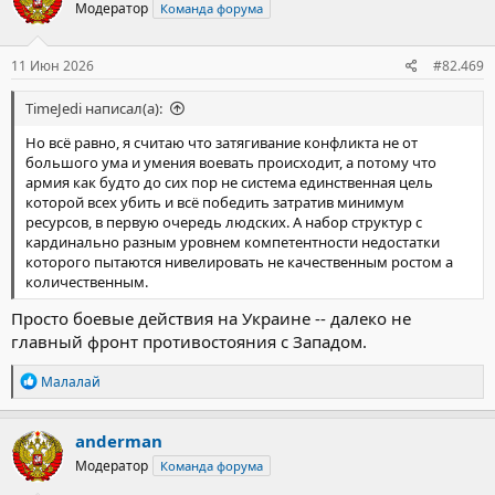
Модератор
Команда форума
11 Июн 2026
#82.469
TimeJedi написал(а):
Но всё равно, я считаю что затягивание конфликта не от
большого ума и умения воевать происходит, а потому что
армия как будто до сих пор не система единственная цель
которой всех убить и всё победить затратив минимум
ресурсов, в первую очередь людских. А набор структур с
кардинально разным уровнем компетентности недостатки
которого пытаются нивелировать не качественным ростом а
количественным.
Просто боевые действия на Украине -- далеко не
главный фронт противостояния с Западом.
Р
Малалай
е
а
к
anderman
ц
Модератор
Команда форума
и
и