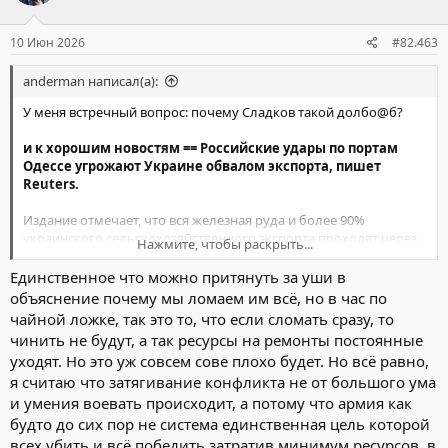
10 Июн 2026
#82.463
anderman написал(а):
У меня встречный вопрос: почему Сладков такой долбо@б?
и к хорошим новостям == Российские удары по портам
Одессе угрожают Украине обвалом экспорта, пишет
Reuters.
Издание отмечает, что вся железная руда и более 90%
украинского сельскохозяйственного экспорта проходят через
Нажмите, чтобы раскрыть...
три порта Одесского узла, при этом доходы от экспорта
сельскохозяйственной продукции составляют основную часть
Единственное что можно притянуть за уши в
экспортных поступлений для Украины в военное время.
объяснение почему мы ломаем им всё, но в час по
«Ситуация в портах Одесской области достигла критической
чайной ложке, так это то, что если сломать сразу, то
точки. Систематические российские обстрелы разрушают
чинить не будут, а так ресурсы на ремонты постоянные
логистическое сердце Украины. Предприятия исчерпали свои
уходят. Но это уж совсем сове плохо будет. Но всё равно,
финансовые резервы на бесконечный ремонт под обстрелами.
я считаю что затягивание конфликта не от большого ума
Без государственной рамочной программы и поддержки со
стороны иностранных фондов восстановить терминалы
и умения воевать происходит, а потому что армия как
самостоятельно невозможно»,
будто до сих пор не система единственная цель которой
– говорится в заявлении Украинской аграрной конфедерации,
всех убить и всё победить затратив минимум ресурсов, в