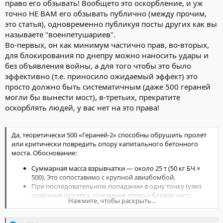
право его обзывать! Вообщето это оскорбление, и уж
точно НЕ ВАМ его обзывать публично (между прочим,
это статья), одновременно публикуя посты других как вы
называете "военпетушариев".
Во-первых, он как минимум частично прав, во-вторых,
для блокирования по днепру можно наносить удары и
без объявления войны, а для того чтобы это было
эффективно (т.е. приносило ожидаемый эффект) это
просто должно быть систематичным (даже 500 гераней
могли бы вынести мост), в-третьих, прекратите
оскорблять людей, у вас нет на это права!
Да, теоретически 500 «Гераней-2» способны обрушить пролёт
или критически повредить опору капитального бетонного
моста. Обоснование:
Суммарная масса взрывчатки — около 25 т (50 кг БЧ ×
500). Это сопоставимо с крупной авиабомбой.
При последовательном попадании в одну точку (узел
опирания пролёта, основание опоры) боевая часть
Нажмите, чтобы раскрыть...
фугасного действия выбивает бетон, оголяет и
постепенно перебивает арматуру.
Мостовые конструкции чувствительны к локальным