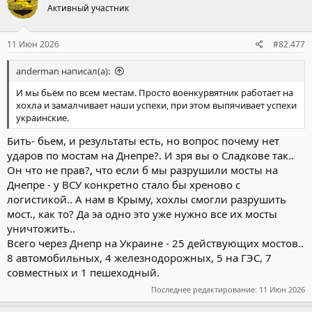
Активный участник
11 Июн 2026
#82.477
anderman написал(а):
И мы бьём по всем местам. Просто военкурвятник работает на
хохла и замалчивает наши успехи, при этом выпячивает успехи
украинские.
Бить- бьем, и результаты есть, но вопрос почему нет
ударов по мостам на Днепре?. И зря вы о Сладкове так..
Он что не прав?, что если б мы разрушили мосты на
Днепре - у ВСУ конкретно стало бы хреново с
логистикой.. А нам в Крыму, хохлы смогли разрушить
мост., как то? Да эа одно это уже нужно все их мосты
уничтожить..
Всего через Днепр на Украине - 25 действующих мостов..
8 автомобильных, 4 железнодорожных, 5 на ГЭС, 7
совместных и 1 пешеходный.
Последнее редактирование:
11 Июн 2026