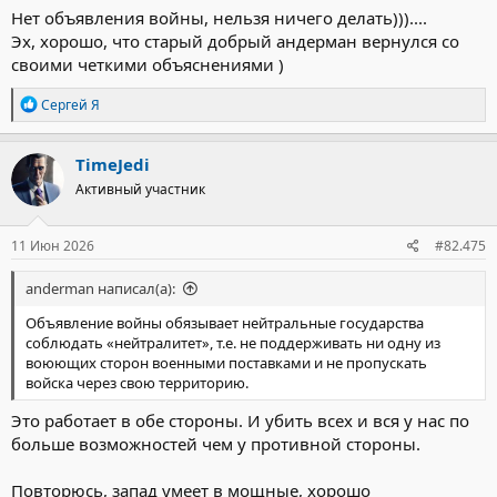
Нет объявления войны, нельзя ничего делать)))....
Эх, хорошо, что старый добрый андерман вернулся со
своими четкими объяснениями )
Р
Сергей Я
е
а
к
TimeJedi
ц
Активный участник
и
и
:
11 Июн 2026
#82.475
anderman написал(а):
Объявление войны обязывает нейтральные государства
соблюдать «нейтралитет», т.е. не поддерживать ни одну из
воюющих сторон военными поставками и не пропускать
войска через свою территорию.
Это работает в обе стороны. И убить всех и вся у нас по
больше возможностей чем у противной стороны.
Повторюсь, запад умеет в мощные, хорошо