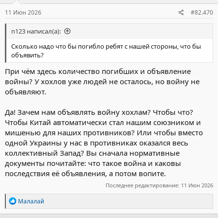
:
11 Июн 2026
#82.470
n123 написал(а):
Сколько надо что бы погибло ребят с нашей стороны, что бы
объявить?
При чём здесь количество погибших и объявление
войны? У хохлов уже людей не осталось, но войну не
объявляют.
Да! Зачем нам объявлять войну хохлам? Чтобы что?
Чтобы Китай автоматически стал нашим союзником и
мишенью для наших противников? Или чтобы вместо
одной Украины у нас в противниках оказался весь
коллективный Запад? Вы сначала нормативные
документы почитайте: что такое война и каковы
последствия её объявления, а потом вопите.
Последнее редактирование:
11 Июн 2026
Р
Малалай
е
а