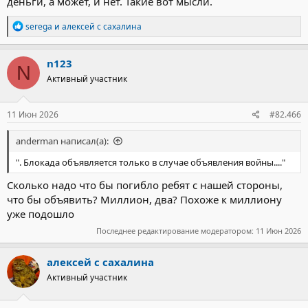
деньги, а может, и нет. Такие вот мысли.
Р
serega
и
алексей с сахалина
е
а
к
n123
N
ц
Активный участник
и
и
:
11 Июн 2026
#82.466
anderman написал(а):
". Блокада объявляется только в случае объявления войны...."
Сколько надо что бы погибло ребят с нашей стороны,
что бы объявить? Миллион, два? Похоже к миллиону
уже подошло
Последнее редактирование модератором:
11 Июн 2026
алексей с сахалина
Активный участник