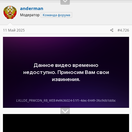
anderman
Модератор
Команда форума
11 Май 2025
#4.726