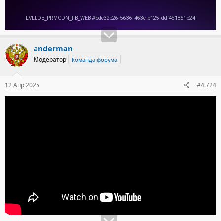
anderman
Модератор
Команда форума
12 Апр 2025
#4.724