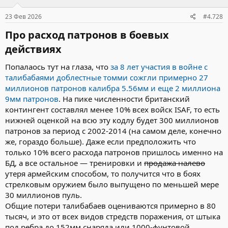
23 Фев 2026
#4.728
Про расход патронов в боевых
действиях​
Попалаось тут на глаза, что
за 8 лет участия в войне с
талибабаями доблестные томми сожгли примерно 27
миллионов патронов калибра 5.56мм и еще 2 миллиона
9мм патронов
. На пике численности британский
контингент составлял менее 10% всех войск ISAF, то есть
нижней оценкой на всю эту кодлу будет 300 миллионов
патронов за период с 2002-2014 (на самом деле, конечно
же, гораздо больше). Даже если предположить что
только 10% всего расхода патронов пришлось именно на
БД, а все остальное — тренировки и
продажа налево
утеря армейским способом, то получится что в боях
стрелковым оружием было выпущено по меньшей мере
30 миллионов пуль.
Общие потери талибабаев оцениваются примерно в 80
тысяч, и это от всех видов стредств поражения, от штыка
под ребра до 152мм снаряда или 1000-фунтовой