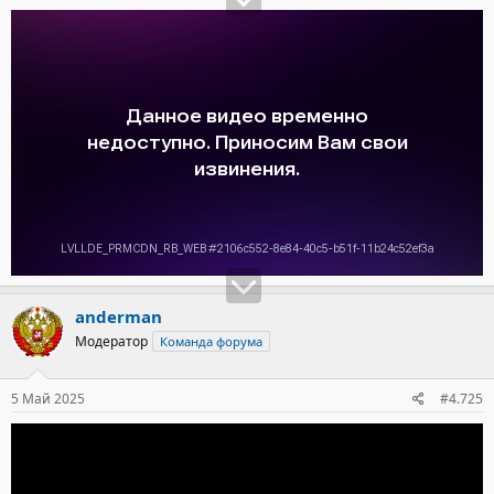
anderman
Модератор
Команда форума
5 Май 2025
#4.725