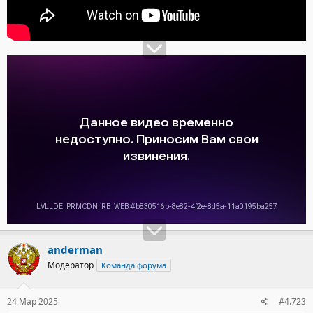
anderman
Модератор
Команда форума
24 Мар 2025
#4.723