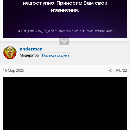
anderman
Модератор
Команда форума
16 Мар 2025
#4.722