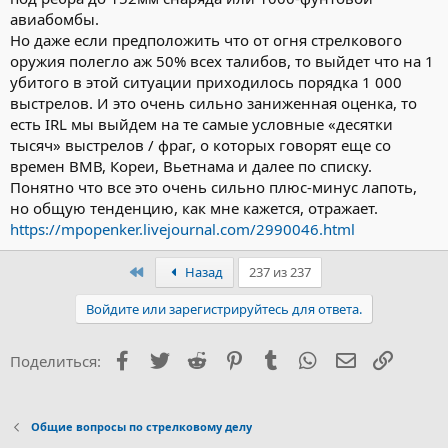
авиабомбы.
Но даже если предположить что от огня стрелкового
оружия полегло аж 50% всех талибов, то выйдет что на 1
убитого в этой ситуации приходилось порядка 1 000
выстрелов. И это очень сильно заниженная оценка, то
есть IRL мы выйдем на те самые условные «десятки
тысяч» выстрелов / фраг, о которых говорят еще со
времен ВМВ, Кореи, Вьетнама и далее по списку.
Понятно что все это очень сильно плюс-минус лапоть,
но общую тенденцию, как мне кажется, отражает.
https://mpopenker.livejournal.com/2990046.html
Первый
Назад
237 из 237
Войдите или зарегистрируйтесь для ответа.
Facebook
Twitter
Reddit
Pinterest
Tumblr
WhatsApp
Электронна
Ссылка
Поделиться:
Общие вопросы по стрелковому делу