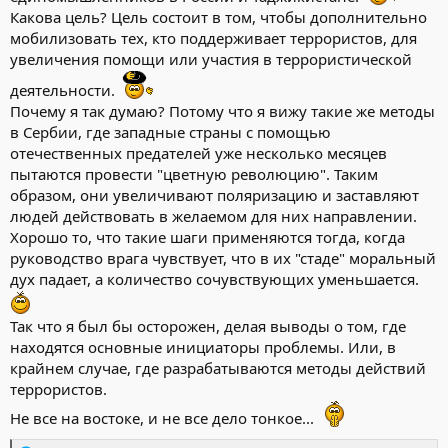
Родные террориста «Крокуса» Далержона Мирзоева*
Какова цель? Цель состоит в том, чтобы дополнительно
пожаловались на голод и нищету. Они требуют освободить из
мобилизовать тех, кто поддерживает террористов, для
СИЗО сына и отправить на родину, чтобы он смог прокормить
увеличения помощи или участия в террористической
четверых детей.
деятельности.
Как удалось выяснить Сиб.фм, спустя год после трагедии отец
Почему я так думаю? Потому что я вижу такие же методы
террориста вынужден заниматься частным извозом, чтобы
в Сербии, где западные страны с помощью
прокормить 11 членов семьи. Уточняется, что сейчас он
отечественных предателей уже несколько месяцев
единственный кормилец. Ранее всю семью обеспечивал
Далержон. Заработанные в России деньги он отправлял
пытаются провести "цветную революцию". Таким
родным в Таджикистан. Но вот уже больше года, как он сидит в
образом, они увеличивают поляризацию и заставляют
СИЗО по обвинению в совершении теракта и не контактирует с
людей действовать в желаемом для них направлении.
семьёй.
Хорошо то, что такие шаги применяются тогда, когда
руководство врага чувствует, что в их "стаде" моральный
«За год от него не было ни одного звонка. Если бы он знал, как
дух падает, а количество сочувствующих уменьшается.
нам тяжело. Наша невестка больна, жена Далержона. Дети
страдают, они голодны и несчастны. Я только на телефоне в
новостях вижу его, какой он избитый и поникший. Хоть бы раз
Так что я был бы осторожен, делая выводы о том, где
дали возможность связаться с ним», – рассказывает мать
находятся основные инициаторы проблемы. Или, в
Гулракат Мирзоева.
крайнем случае, где разрабатываются методы действий
По её словам, сын сниться ей каждую ночь и просит прощение.
террористов.
Также она отметила, что им приходится голодать и жить в
Не все на востоке, и не все дело тонкое...
нищете. Родственники и соседи приносят им продукты и
медикаменты.