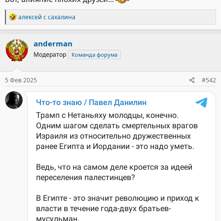
Р
алексей с сахалина
е
а
к
anderman
ц
Модератор
Команда форума
и
и
:
5 Фев 2025
#542