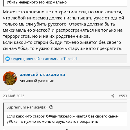
Убить неверного это нормально
находятся 20 фигурантов дела – четверо исполнителей (один из
них Далержон Мирзоев*, ранее был прописан в Новосибирске),
Может это конечно не по-христиански, но мне кажется,
и 16 соучастников.
что любой иноземец должен испытывать ужас от одной
-----------------------------
только мысли убить русского. Ответка должна быть
*Далерджон Мирзоев* — признан Росфинмониторингом
максимально жёсткой и распространяться не только на
экстремистом и террористом.
террористов, но и на их родственников.
https://sib.fm/news/2025/05/21/golo...rokusa-iz-novosibirska-
chtoby-prokormit-detej
Если какой-то старой б#яди тяжело живётся без своего
сына-у#бка, то нужно помочь старушке это прекратить.
Р
студент
,
алексей с сахалина
и
TimeJedi
е
а
к
алексей с сахалина
ц
Активный участник
и
и
:
23 Май 2025
#553
Supremum написал(а):
Если какой-то старой б#яди тяжело живётся без своего сына-
у#бка, то нужно помочь старушке это прекратить.