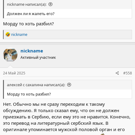
nickname написал(а):
Должен ли я жалеть его?
Морду то хоть разбил?
Р
nickname
е
а
к
nickname
ц
Активный участник
и
и
:
24 Май 2025
#558
алексей с сахалина написал(а):
Морду то хоть разбил?
Нет. Обычно мы не сразу переходим к такому
обсуждению. Я только сказал ему, что он не должен
приезжать в Сербию, если ему это не нравится. Конечно,
это перевод на литературный сербский язык. В
оригинале упоминается мужской половой орган и его