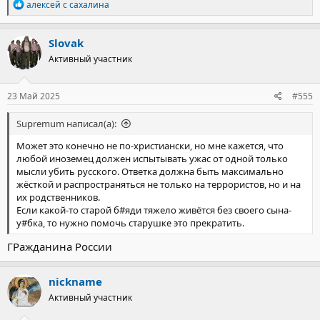
Р
алексей с сахалина
е
«Ничего, что мы голодаем, но пусть его освободят и вернут к
а
своим четырём несовершеннолетним детям», – говорит мать
к
Slovak
террориста.
ц
Активный участник
и
и
Далержон женился в 2017 году. У него четверо детей — три
:
дочери и один сын, включая двухлетних двойняшек.
23 Май 2025
#555
Напомним, теракт в «Крокус Сити Холл» произошёл 22 марта
Supremum написал(а):
2024 года перед концертом группы «Пикник». Группа
захватчиков открыла огонь по посетителям, в результате чего
Может это конечно не по-христиански, но мне кажется, что
погибли около 150 человек. К данному моменту под стражей
любой иноземец должен испытывать ужас от одной только
находятся 20 фигурантов дела – четверо исполнителей (один из
мысли убить русского. Ответка должна быть максимально
них Далержон Мирзоев*, ранее был прописан в Новосибирске),
жёсткой и распространяться не только на террористов, но и на
и 16 соучастников.
их родственников.
-----------------------------
Если какой-то старой б#яди тяжело живётся без своего сына-
*Далерджон Мирзоев* — признан Росфинмониторингом
у#бка, то нужно помочь старушке это прекратить.
экстремистом и террористом.
https://sib.fm/news/2025/05/21/golo...rokusa-iz-novosibirska-
ГРажданина России
chtoby-prokormit-detej
nickname
Активный участник