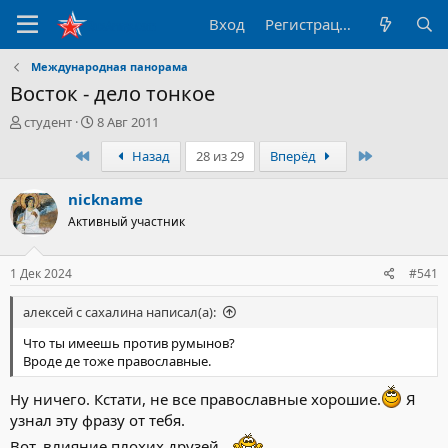
Вход
Регистрация
Международная панорама
Восток - дело тонкое
А
Д
студент
8 Авг 2011
в
а
Первый
Последний
Назад
28 из 29
Вперёд
т
т
о
а
р
н
nickname
т
а
Активный участник
е
ч
м
а
ы
л
1 Дек 2024
#541
а
алексей с сахалина написал(а):
Что ты имеешь против румынов?
Вроде де тоже православные.
Ну ничего. Кстати, не все православные хорошие.
Я
узнал эту фразу от тебя.
Вот, влияние плохих друзей...