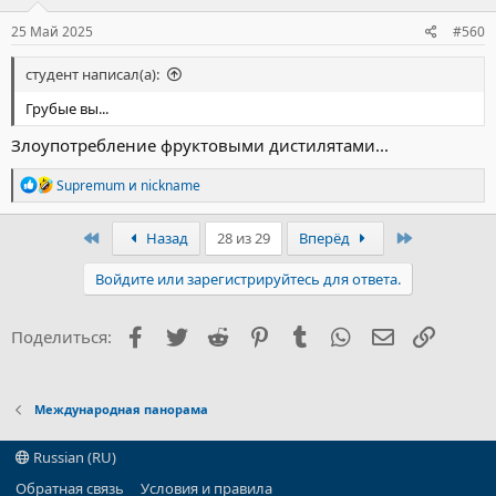
25 Май 2025
#560
студент написал(а):
Грубые вы...
Злоупотребление фруктовыми дистилятами...
Р
Supremum
и
nickname
е
а
к
Первый
Последний
Назад
28 из 29
Вперёд
ц
и
Войдите или зарегистрируйтесь для ответа.
и
:
Facebook
Twitter
Reddit
Pinterest
Tumblr
WhatsApp
Электронна
Ссылка
Поделиться:
Международная панорама
Russian (RU)
Обратная связь
Условия и правила