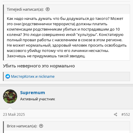
семьёй.
TimeJedi написал(а):
«За год от него не было ни одного звонка. Если бы он знал, как
Как надо начать думать что бы додуматься до такого? Может
нам тяжело. Наша невестка больна, жена Далержона. Дети
это они (родственнички террориста) должны платить
страдают, они голодны и несчастны. Я только на телефоне в
компенсации родственникам убитых и пострадавшим до 10
новостях вижу его, какой он избитый и поникший. Хоть бы раз
колена? Это люди совершенно иной "культуры". Констатирую
дали возможность связаться с ним», – рассказывает мать
полный провал работы с населением в союзе в этом регионе.
Гулракат Мирзоева.
Не может нормальный, здоровый человек просить освободить
массового убийцу потому что его личинки несчастны.
По её словам, сын сниться ей каждую ночь и просит прощение.
Захочешь не придумаешь такой звиздец.
Также она отметила, что им приходится голодать и жить в
нищете. Родственники и соседи приносят им продукты и
Убить неверного это нормально
медикаменты.
Р
МистерКотик
и
nickname
«Ничего, что мы голодаем, но пусть его освободят и вернут к
е
своим четырём несовершеннолетним детям», – говорит мать
а
террориста.
к
Supremum
ц
Активный участник
и
Далержон женился в 2017 году. У него четверо детей — три
и
дочери и один сын, включая двухлетних двойняшек.
:
23 Май 2025
#552
Напомним, теракт в «Крокус Сити Холл» произошёл 22 марта
2024 года перед концертом группы «Пикник». Группа
Brice написал(а):
захватчиков открыла огонь по посетителям, в результате чего
погибли около 150 человек. К данному моменту под стражей