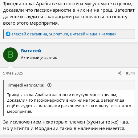
Трижды ха-ха. Арабы в частности и мусульмане в целом,
доказали что пассионарности в них ни на грош. Затерпят
да ещё и саудиты с катарцами раскошелятся на оплату
всего этого меропрития.
Р
алексей с сахалина
,
Supremum
,
Витасей
и ещё 1 человек
е
а
к
Витасей
В
ц
Активный участник
и
и
:
5 Фев 2025
#544
TimeJedi написал(а):
Трижды ха-ха. Арабы в частности и мусульмане в целом,
доказали что пассионарности в них ни на грош. Затерпят да
ещё и саудиты с катарцами раскошелятся на оплату всего этого
меропрития.
За исключением некоторых племен (хуситы те же) - да.
Но у Египта и Иордании таких в наличии не имеется.