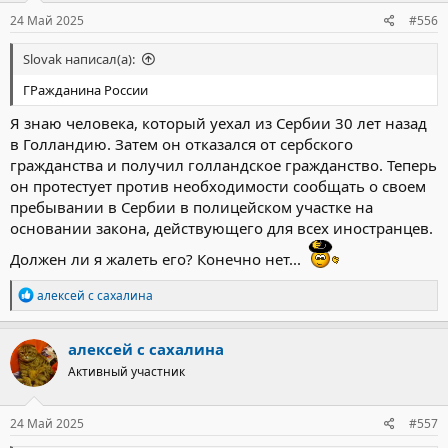
24 Май 2025
#556
Slovak написал(а):
ГРажданина России
Я знаю человека, который уехал из Сербии 30 лет назад
в Голландию. Затем он отказался от сербского
гражданства и получил голландское гражданство. Теперь
он протестует против необходимости сообщать о своем
пребывании в Сербии в полицейском участке на
основании закона, действующего для всех иностранцев.
Должен ли я жалеть его? Конечно нет...
Р
алексей с сахалина
е
а
к
алексей с сахалина
ц
Активный участник
и
и
:
24 Май 2025
#557