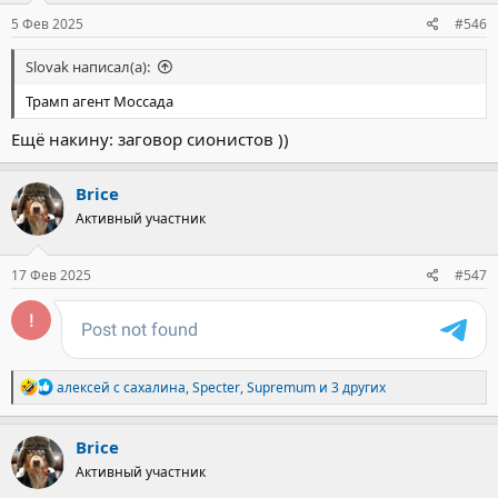
5 Фев 2025
#546
Slovak написал(а):
Трамп агент Моссада
Ещё накину: заговор сионистов ))
Brice
Активный участник
17 Фев 2025
#547
Р
алексей с сахалина
,
Specter
,
Supremum
и 3 других
е
а
к
Brice
ц
Активный участник
и
и