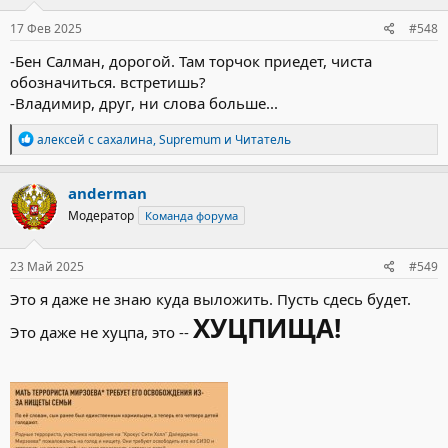
:
17 Фев 2025
#548
-Бен Салман, дорогой. Там торчок приедет, чиста
обозначиться. встретишь?
-Владимир, друг, ни слова больше...
Р
алексей с сахалина
,
Supremum
и
Читатель
е
а
к
anderman
ц
Модератор
Команда форума
и
и
:
23 Май 2025
#549
Это я даже не знаю куда выложить. Пусть сдесь будет.
ХУЦПИЩА!
Это даже не хуцпа, это --