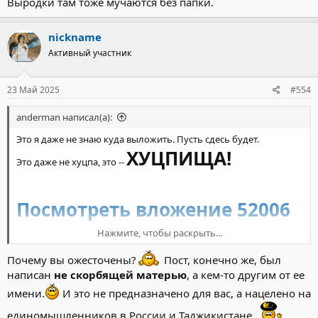
Выродки там тоже мучаются без папки.
nickname
Активный участник
23 Май 2025
#554
anderman написал(а):
Это я даже не знаю куда выложить. Пусть сдесь будет.
ХУЦПИЩА!
Это даже не хуцпа, это --
Посмотреть вложение 52006
Нажмите, чтобы раскрыть...
«Голодаем и живём в нищете». Мать
требует освободить террориста «Крокуса»
Почему вы ожесточены?
Пост, конечно же, был
написан
не скорбящей матерью
, а кем-то другим от ее
из Новосибирска, чтобы прокормить
имени.
И это не предназначено для вас, а нацелено на
детей
единомышленников в России и Таджикистане.