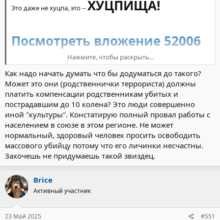
ХУЦПИЩА!
Это даже не хуцпа, это --
Посмотреть вложение 52006
Нажмите, чтобы раскрыть...
«Голодаем и живём в нищете». Мать
Как надо начать думать что бы додуматься до такого?
требует освободить террориста «Крокуса»
Может это они (родственнички террориста) должны
из Новосибирска, чтобы прокормить
платить компенсации родственникам убитых и
детей
пострадавшим до 10 колена? Это люди совершенно
иной "культуры". Констатирую полный провал работы с
Родные террориста «Крокуса» Далержона Мирзоева*
населением в союзе в этом регионе. Не может
пожаловались на голод и нищету. Они требуют освободить из
нормальный, здоровый человек просить освободить
СИЗО сына и отправить на родину, чтобы он смог прокормить
массового убийцу потому что его личинки несчастны.
четверых детей.
Захочешь не придумаешь такой звиздец.
Как удалось выяснить Сиб.фм, спустя год после трагедии отец
террориста вынужден заниматься частным извозом, чтобы
Brice
прокормить 11 членов семьи. Уточняется, что сейчас он
Активный участник
единственный кормилец. Ранее всю семью обеспечивал
Далержон. Заработанные в России деньги он отправлял
родным в Таджикистан. Но вот уже больше года, как он сидит в
23 Май 2025
#551
СИЗО по обвинению в совершении теракта и не контактирует с