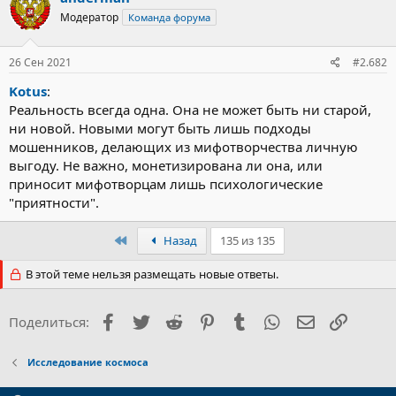
Модератор
Команда форума
26 Сен 2021
#2.682
Kotus
:
Реальность всегда одна. Она не может быть ни старой,
ни новой. Новыми могут быть лишь подходы
мошенников, делающих из мифотворчества личную
выгоду. Не важно, монетизирована ли она, или
приносит мифотворцам лишь психологические
"приятности".
Первый
Назад
135 из 135
В этой теме нельзя размещать новые ответы.
Facebook
Twitter
Reddit
Pinterest
Tumblr
WhatsApp
Электронна
Ссылка
Поделиться:
Исследование космоса