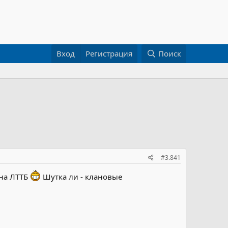
Вход
Регистрация
Поиск
#3.841
 на ЛТТБ
Шутка ли - клановые