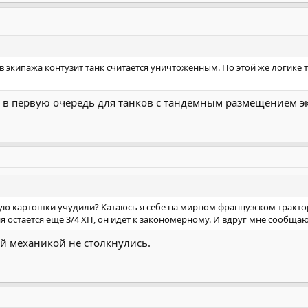
в экипажа контузит танк считается уничтоженным. По этой же логике 
о в первую очередь для танков с тандемным размещением э
ую картошки учудили? Катаюсь я себе на мирном французском трактор
я остается еще 3/4 ХП, он идет к закономерному. И вдруг мне сообщают
ой механикой не столкнулись.