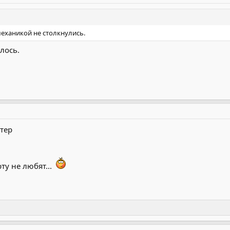
механикой не столкнулись.
лось.
тер
ту не любят...