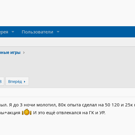
ерея
Пользователи
рные игры
8
Вперёд
ыл. Я до 3 ночи молотил, 80к опыта сделал на 50 120 и 25к
вы+акция
И это ещё отвлекался на ГК и УР.