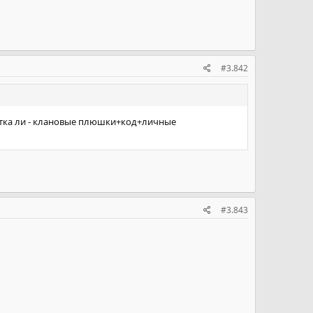
#3.842
ка ли - клановые плюшки+код+личные
#3.843