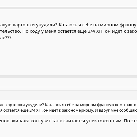
акую картошки учудили? Катаюсь я себе на мирном французс
льство. По ходу у меня остается еще 3/4 ХП, он идет к за
ле???
ую картошки учудили? Катаюсь я себе на мирном французском трактор
я остается еще 3/4 ХП, он идет к закономерному. И вдруг мне сообщают
енов экипажа контузит танк считается уничтоженным. По это