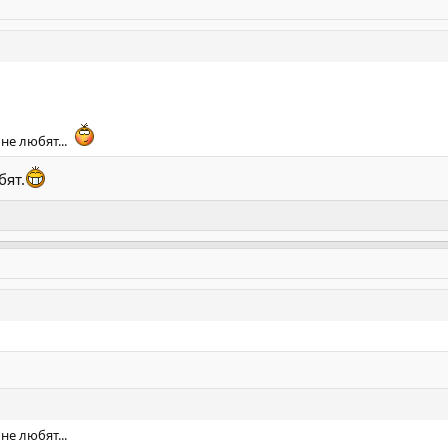
не любят...
бят.
не любят...