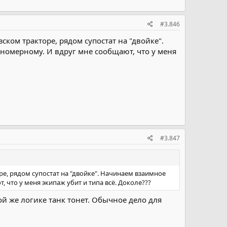
#3.846
ком тракторе, рядом супостат на "двойке".
кономерному. И вдруг мне сообщают, что у меня
#3.847
е, рядом супостат на "двойке". Начинаем взаимное
, что у меня экипаж убит и типа всё. Доколе???
й же логике танк тонет. Обычное дело для