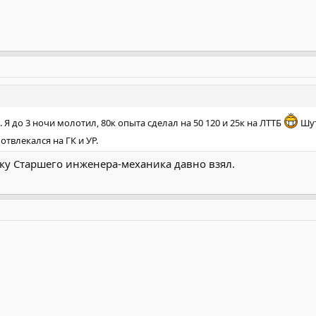
 Я до 3 ночи молотил, 80к опыта сделал на 50 120 и 25к на ЛТТБ
Шут
отвлекался на ГК и УР.
ьку Старшего инженера-механика давно взял.