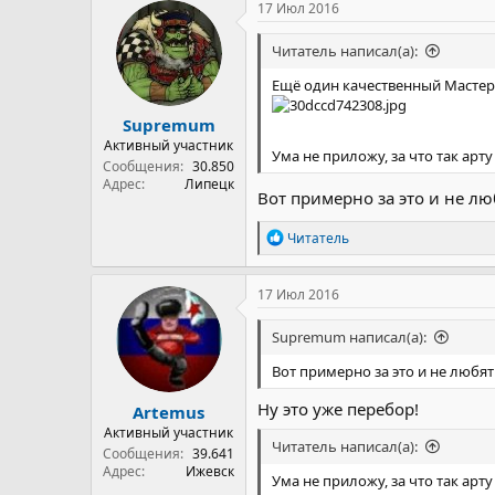
к
17 Июл 2016
ц
и
Читатель написал(а):
и
:
Ещё один качественный Мастер
Supremum
Активный участник
Ума не приложу, за что так арту 
Сообщения
30.850
Адрес
Липецк
Вот примерно за это и не лю
Р
Читатель
е
а
к
17 Июл 2016
ц
и
Supremum написал(а):
и
:
Вот примерно за это и не любят
Ну это уже перебор!
Artemus
Активный участник
Читатель написал(а):
Сообщения
39.641
Адрес
Ижевск
Ума не приложу, за что так арту 