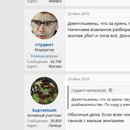
Адрес
Ижевск
20 Июн 2016
Джентльмены, что за хрень т
Начинаем взаимное разбирате
экипаж убит и типа всё. Доко
студент
Модератор
Команда форума
Сообщения
42.798
Адрес
Москва
20 Июн 2016
студент написал(а):
Джентльмены, что за хрень так
разбирательство. По ходу у мен
Supremum
Обычные дела. Если всех чл
Активный участник
танков с малым экипажем.
Сообщения
30.850
Адрес
Липецк