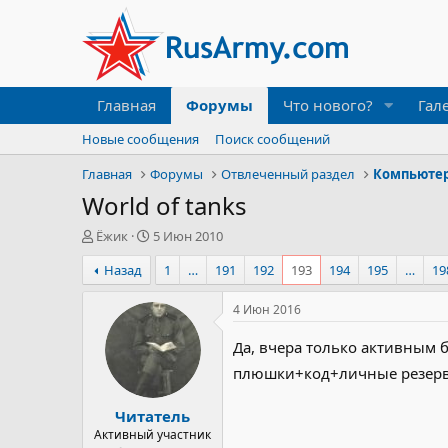
Главная
Форумы
Что нового?
Гал
Новые сообщения
Поиск сообщений
Главная
Форумы
Отвлеченный раздел
Компьюте
World of tanks
А
Д
Ёжик
5 Июн 2010
в
а
Назад
1
…
191
192
193
194
195
…
19
т
т
о
а
р
н
4 Июн 2016
т
а
е
ч
Да, вчера только активным б
м
а
плюшки+код+личные резер
ы
л
а
Читатель
Активный участник