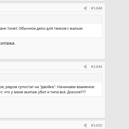
#3.848
танк тонет. Обычное дело для танков с малым
кипажа.
#3.849
е, рядом супостат на "двойке". Начинаем взаимное
, что у меня экипаж убит и типа всё. Доколе???
#3.850