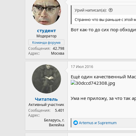
Урий написал(а):
Странно что вы раньше с этой 
Вот как-то до сих пор обходи
студент
Модератор
Команда форума
Сообщения
42.798
Адрес
Москва
17 Июл 2016
Ещё один качественный Мас
Ума не приложу, за что так ар
Читатель
Активный участник
Сообщения
5.401
Адрес
Беларусь, г.
Р
Artemus
и
Supremum
Вилейка
е
а