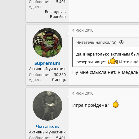
Сообщения
5.401
Адрес
Беларусь, г.
Вилейка
4 Июн 2016
Читатель написал(а):
Да, вчера только активным был.
резервы+акция
И это ещё 
Supremum
Активный участник
Ну мне смысла нет. Я медал
Сообщения
30.850
Адрес
Липецк
4 Июн 2016
Игра пройдена?
Читатель
Активный участник
Сообщения
5.401