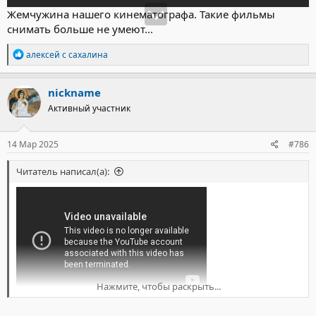
Жемчужина нашего кинематографа. Такие фильмы
снимать больше не умеют...
Р
алексей с сахалина
е
а
к
nickname
ц
Активный участник
и
и
:
14 Мар 2025
#786
Читатель написал(а):
Нажмите, чтобы раскрыть...
Жемчужина нашего кинематографа. Такие фильмы снимать
больше не умеют...