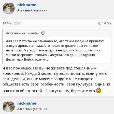
к
nickname
ц
Активный участник
и
и
:
14 Мар 2025
#792
Читатель написал(а):
Для СССР это также означало то, что такие люди не привезут
всякую дрянь с запада. А то после открытия границ такое
началось... Чуть до гей-парадов не дошло. Хорошо, что их
могли разрешить только 2 августа. Это день Воздушно-
Десантных Войск, если что.
Я вас понимаю. Но вы не живете под стеклянным
колоколом. Каждый может путешествовать, если у него
есть деньги, вы не можете запретить. У каждого
общества есть свои особенности, своя культура. Одна из
ваших особенностей - 2 августа. Ну, берегите его.
nickname
Активный участник