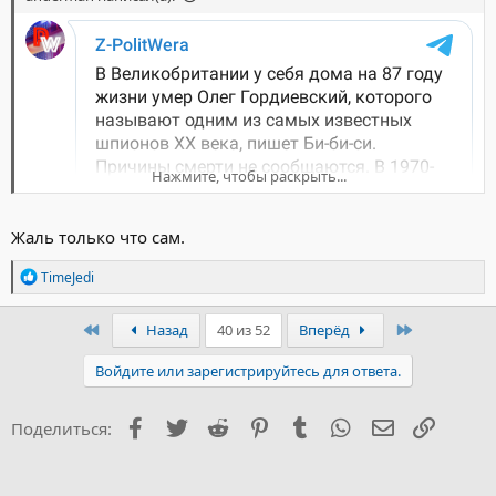
Нажмите, чтобы раскрыть...
Жаль только что сам.
Р
TimeJedi
е
а
к
Первый
Последний
Назад
40 из 52
Вперёд
ц
и
Войдите или зарегистрируйтесь для ответа.
и
:
Facebook
Twitter
Reddit
Pinterest
Tumblr
WhatsApp
Электронна
Ссылка
Поделиться: