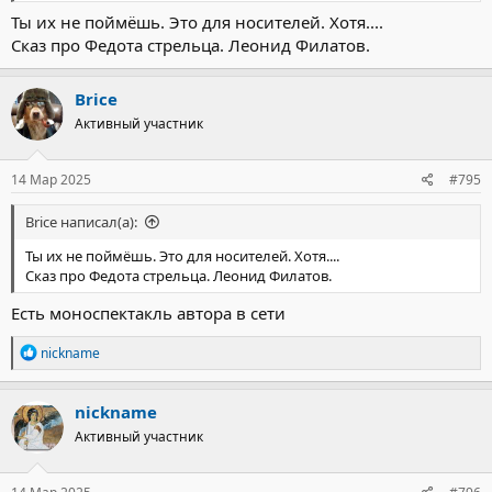
Ты их не поймёшь. Это для носителей. Хотя....
Сказ про Федота стрельца. Леонид Филатов.
Brice
Активный участник
14 Мар 2025
#795
Brice написал(а):
Ты их не поймёшь. Это для носителей. Хотя....
Сказ про Федота стрельца. Леонид Филатов.
Есть моноспектакль автора в сети
Р
nickname
е
а
к
nickname
ц
Активный участник
и
и
: