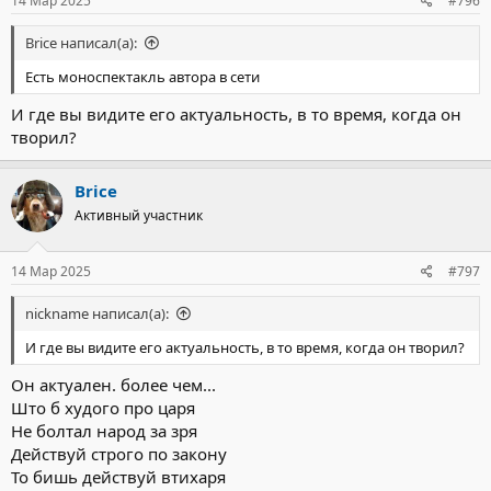
14 Мар 2025
#796
Brice написал(а):
Есть моноспектакль автора в сети
И где вы видите его актуальность, в то время, когда он
творил?
Brice
Активный участник
14 Мар 2025
#797
nickname написал(а):
И где вы видите его актуальность, в то время, когда он творил?
Он актуален. более чем...
Што б худого про царя
Не болтал народ за зря
Действуй строго по закону
То бишь действуй втихаря