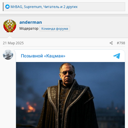
Р
MrBAG
,
Supremum
,
Читатель
и 2 других
е
а
к
anderman
ц
Модератор
Команда форума
и
и
:
21 Мар 2025
#798