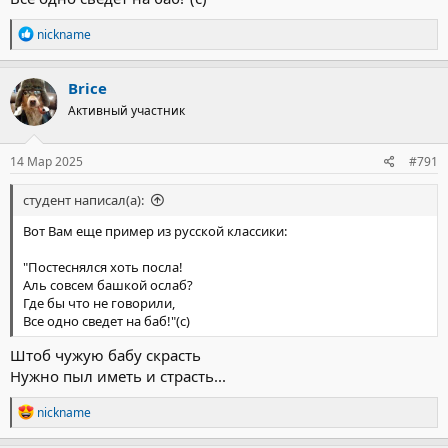
Р
nickname
е
а
к
Brice
ц
Активный участник
и
и
:
14 Мар 2025
#791
студент написал(а):
Вот Вам еще пример из русской классики:
"Постеснялся хоть посла!
Аль совсем башкой ослаб?
Где бы что не говорили,
Все одно сведет на баб!"(с)
Штоб чужую бабу скрасть
Нужно пыл иметь и страсть...
Р
nickname
е
а