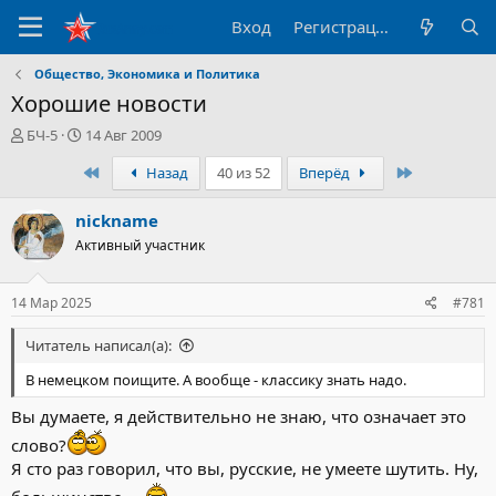
Вход
Регистрация
Общество, Экономика и Политика
Хорошие новости
А
Д
БЧ-5
14 Авг 2009
в
а
Первый
Последний
Назад
40 из 52
Вперёд
т
т
о
а
р
н
nickname
т
а
Активный участник
е
ч
м
а
ы
л
14 Мар 2025
#781
а
Читатель написал(а):
В немецком поищите. А вообще - классику знать надо.
Вы думаете, я действительно не знаю, что означает это
слово?
Я сто раз говорил, что вы, русские, не умеете шутить. Ну,