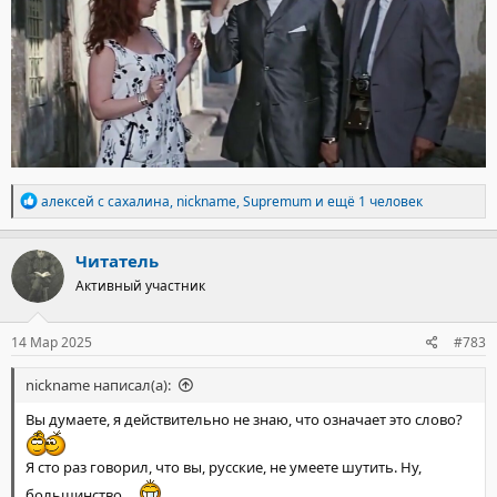
Р
алексей с сахалина
,
nickname
,
Supremum
и ещё 1 человек
е
а
к
Читатель
ц
Активный участник
и
и
:
14 Мар 2025
#783
nickname написал(а):
Вы думаете, я действительно не знаю, что означает это слово?
Я сто раз говорил, что вы, русские, не умеете шутить. Ну,
большинство...,,