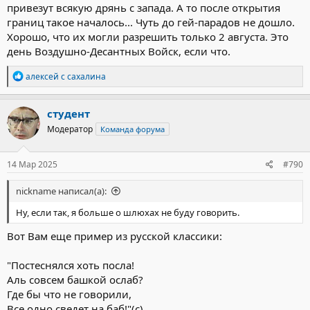
привезут всякую дрянь с запада. А то после открытия
границ такое началось... Чуть до гей-парадов не дошло.
Хорошо, что их могли разрешить только 2 августа. Это
день Воздушно-Десантных Войск, если что.
Р
алексей с сахалина
е
а
к
студент
ц
Модератор
Команда форума
и
и
:
14 Мар 2025
#790
nickname написал(а):
Ну, если так, я больше о шлюхах не буду говорить.
Вот Вам еще пример из русской классики:
"Постеснялся хоть посла!
Аль совсем башкой ослаб?
Где бы что не говорили,
Все одно сведет на баб!"(с)