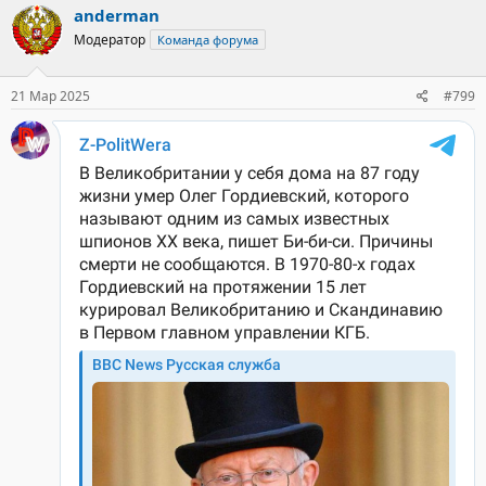
к
anderman
ц
Модератор
Команда форума
и
и
:
21 Мар 2025
#799