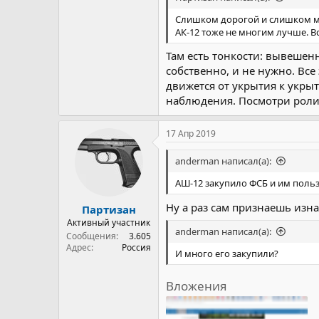
Слишком дорогой и слишком ма
АК-12 тоже не многим лучше. Вс
Там есть тонкости: вывешен
собственно, и не нужно. Вс
движется от укрытия к укры
наблюдения. Посмотри роли
17 Апр 2019
anderman написал(а):
АШ-12 закупило ФСБ и им польз
Ну а раз сам признаешь изна
Партизан
Активный участник
anderman написал(а):
Сообщения
3.605
Адрес
Россия
И много его закупили?
Вложения