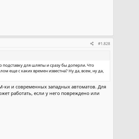
#1.828
вою подставку для шляпы и сразу бы доперли. Что
м еще с каких времен известна? Ну да, всем, ну да,
М-ки и современных западных автоматов. Для
жет работать, если у него повреждено или