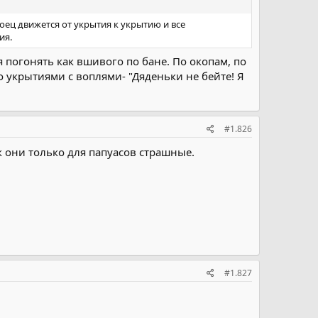
оец движется от укрытия к укрытию и все
ия.
я погонять как вшивого по бане. По окопам, по
о укрытиями с воплями- "Дяденьки не бейте! Я
#1.826
к они только для папуасов страшные.
#1.827