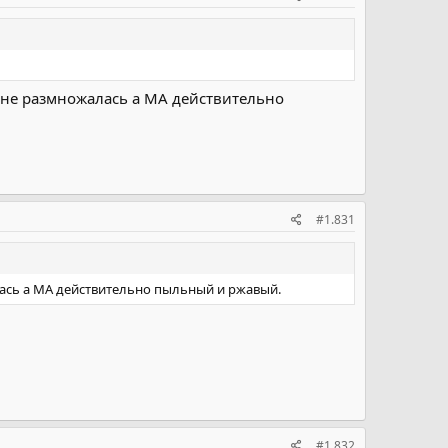
а не размножалась а МА действительно
#1.831
алась а МА действительно пыльный и ржавый.
#1.832