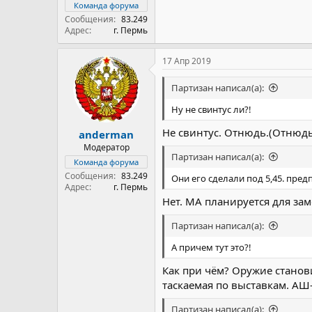
Команда форума
Сообщения
83.249
Адрес
г. Пермь
17 Апр 2019
Партизан написал(а):
Ну не свинтус ли?!
Не свинтус. Отнюдь.(Отнюдь 
anderman
Модератор
Партизан написал(а):
Команда форума
Сообщения
83.249
Они его сделали под 5,45. пре
Адрес
г. Пермь
Нет. МА планируется для зам
Партизан написал(а):
А причем тут это?!
Как при чём? Оружие станов
таскаемая по выставкам. АШ
Партизан написал(а):