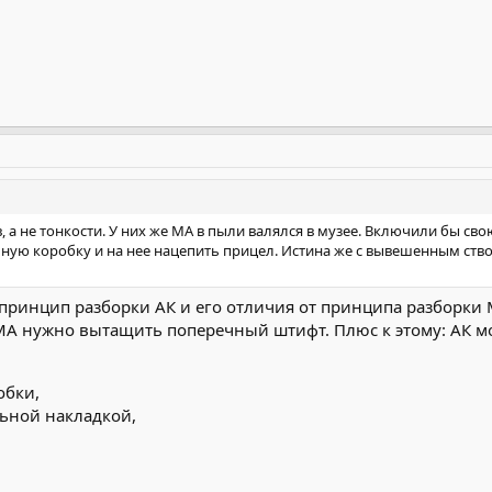
ив, а не тонкости. У них же МА в пыли валялся в музее. Включили бы с
ую коробку и на нее нацепить прицел. Истина же с вывешенным стволо
принцип разборки АК и его отличия от принципа разборки 
А нужно вытащить поперечный штифт. Плюс к этому: АК мо
обки,
льной накладкой,