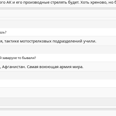
о АК и его производные стрелять будет. Хоть хреново, но бу
ишь?
бя, тактике мотострелковых подразделений учили.
й заварухе то бывали?
к, Афганистан. Самая воюющая армия мира.