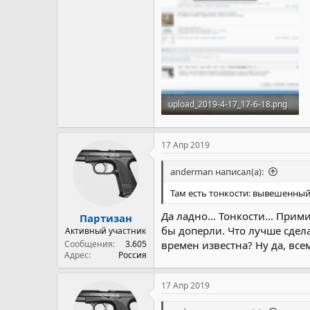
upload_2019-4-17_17-6-18.png
340,3 КБ · Просмотры: 5
17 Апр 2019
anderman написал(а):
Там есть тонкости: вывешенный
Да ладно... Тонкости... При
Партизан
бы доперли. Что лучше сдел
Активный участник
Сообщения
3.605
времен известна? Ну да, всем,
Адрес
Россия
17 Апр 2019