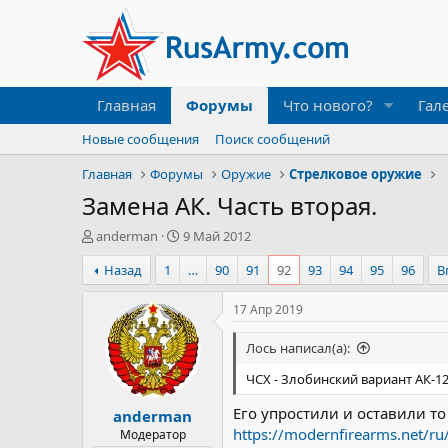
Главная
Форумы
Что нового?
Гал
Новые сообщения
Поиск сообщений
Главная
Форумы
Оружие
Стрелковое оружие
Замена АК. Часть вторая.
А
Д
anderman
9 Май 2012
в
а
Назад
1
…
90
91
92
93
94
95
96
В
т
т
о
а
р
н
17 Апр 2019
т
а
е
ч
Лось написал(а):
м
а
ы
л
ЧСХ - Злобинский вариант АК-12
а
Его упростили и оставили т
anderman
https://modernfirearms.net/ru
Модератор