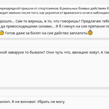
 перезарядкой пришли от спортсменов. В реальных боевых действиях б
дит именно после того, как укроется от вражеского огня и наблюден
 дошло... Сам то веришь, в то, что говоришь? Предлагаю теб
 да превосходящими силами... Я б глянул на сие прятание п
Готов даже за билет на сие действо заплатить
ной заварухе то бывали? Они чуть что, авиацию зовут. А та
рилип. Я не виноват. Убрать не могу.