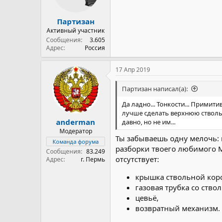
Партизан
Активный участник
Сообщения
3.605
Адрес
Россия
17 Апр 2019
Партизан написал(а):
Да ладно... Тонкости... Примит
лучше сделать верхнюю ствольн
anderman
давно, но не им...
Модератор
Ты забываешь одну мелочь: 
Команда форума
разборки твоего любимого М
Сообщения
83.249
отсутствует:
Адрес
г. Пермь
крышка ствольной кор
газовая трубка со ство
цевьё,
возвратный механизм.