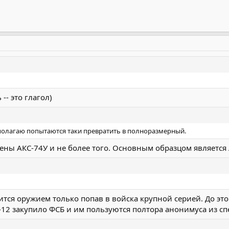
-- это глагол)
дполагаю попытаются таки превратить в полноразмерный.
ены АКС-74У и не более того. Основным образцом является 
ится оружием только попав в войска крупной серией. До эт
-12 закупило ФСБ и им пользуются полтора анонимуса из спе