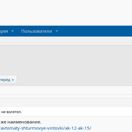
ерея
Пользователи
перёд
 не взлетел.
о же наименование.
/avtomaty-shturmovye-vintovki/ak-12-ak-15/