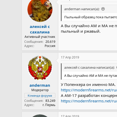
ц
и
anderman написал(а):
и
:
Пыльный образец пока пытаетс
А Вы случайно АМ и МА не п
алексей с
пыльный и ржавый.
сахалина
Активный участник
Сообщения
20.619
Адрес
Россия
17 Апр 2019
алексей с сахалина написал(а):
А Вы случайно АМ и МА не пута
У Попенкера он именно МА.
anderman
https://modernfirearms.net/ru
Модератор
А АМ-17 разработан концер
Команда форума
https://modernfirearms.net/r
Сообщения
83.249
Адрес
г. Пермь
17 Апр 2019