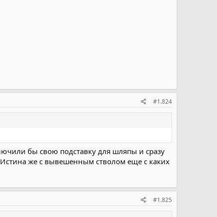
#1.824
Включили бы свою подставку для шляпы и сразу
 Истина же с вывешенным стволом еще с каких
#1.825