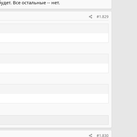
дет. Все остальные -- нет.
#1.829
#1.830