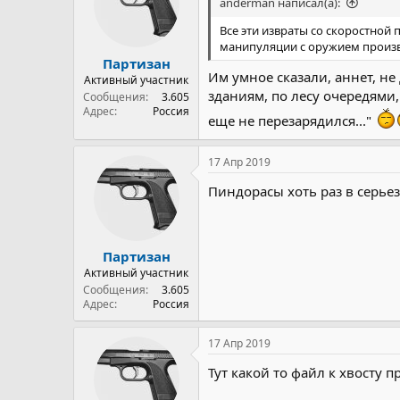
anderman написал(а):
Все эти извраты со скоростной
манипуляции с оружием произво
Партизан
Им умное сказали, аннет, не
Активный участник
зданиям, по лесу очередями,
Сообщения
3.605
Адрес
Россия
еще не перезарядился..."
17 Апр 2019
Пиндорасы хоть раз в серьез
Партизан
Активный участник
Сообщения
3.605
Адрес
Россия
17 Апр 2019
Тут какой то файл к хвосту п