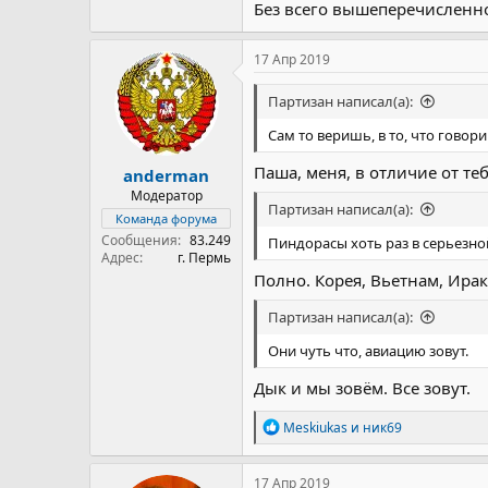
Без всего вышеперечисленног
17 Апр 2019
Партизан написал(а):
Сам то веришь, в то, что говор
Паша, меня, в отличие от те
anderman
Модератор
Партизан написал(а):
Команда форума
Сообщения
83.249
Пиндорасы хоть раз в серьезно
Адрес
г. Пермь
Полно. Корея, Вьетнам, Ира
Партизан написал(а):
Они чуть что, авиацию зовут.
Дык и мы зовём. Все зовут.
Р
Meskiukas
и
ник69
е
а
к
17 Апр 2019