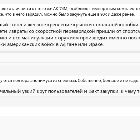
ло отличается от того же АК-74М, особливо с импортным комплекто
е, что в него зарядил, можно было засунуть еще в 90х и даже ранее.
ный ствол и жесткое крепление крышки ствольной коробки. 
е эти извраты со скоростной перезарядкой пришли от спорт
тию и все манипуляции с оружием производит именно после т
ки американских войск в Афгане или Ираке.
уются полтора анонимуса из спецназа. Собственно, больше и не надо.
чальный узкий круг пользователей и факт закупки, к чему т