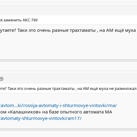
я заменить АКС-74У
утаете? Таки это очень разные трахтаматы , на АМ ещё мух
ете? Таки это очень разные трахтаматы , на АМ ещё муха не размнож
/avtom...ki/rossija-avtomaty-i-shturmovye-vintovki/ma/
ном «Калашников» на базе опытного автомата МА
u/avtomaty-shturmovye-vintovki/am17/