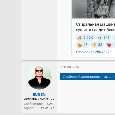
16 Июл 2024
Спойлер:
Смолянинова чмырят
EUGEN
Активный участник
Сообщения
7.280
Адрес
Германия