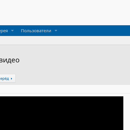
ерея
Пользователи
 видео
перёд