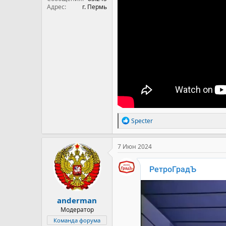
Адрес
г. Пермь
Р
Specter
е
а
к
7 Июн 2024
ц
и
и
:
anderman
Модератор
Команда форума