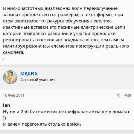
вообще ничего не понял -если не
секретно,объясните,пожалуйста,можно на английском.Про
В нискочастотных диапазонах волн переизлучение
станции декаметрового диапазона пока вообще не говорим.
зависит прежде всего от размерах, а не от формы, при
етом зависимост от ракурса облучения невелика.
Реактивные вставки ето пасивные електрические цепи
каторые позволяют различные участки проволоки
резонировать в несколько поддиапазонов, тем самым
имитируя резонансы елементов конструкции реального
самолета.
.
MRJING
Активный участник
16 Фев 2011
#89
lan
Ну ну и 256 битное и выше шифрование на лету ломают
))
И зачем перегонять столько войск?