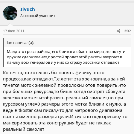
sivuch
Активный участник
17 Фев 2011
#92
lan написал(а):
Малд это гроза района, его боится любая пво мира,это по сути
оружие сдерживания,простой пролет этой ракеты ввергает в
панику всех генералов и у них со страху хвостики отпадают
Конечно,но хотелось бы понять физику этого
процесса,как отпадают.Т.е.летит эта хреновина,а за ней
тянется моток железной проволоки.Готов поверить,что
при больших ракурсах,то бишь когда смотрят сбоку,эта
железяка может изобразить реальный самолет,но при
курсовом угле=0 размеры этого мотка близки к нулю, а
ведь Ritkostar сам писал,что для метрового диапазона
важны именно размеры цели.И сильно подозреваю,что
маневрировать эта конструкция будет не так,как
реальный самолет