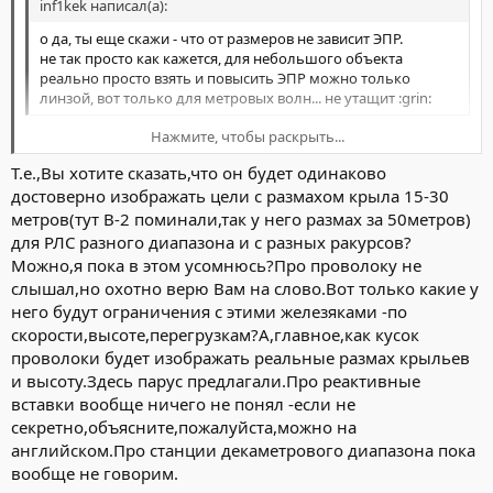
inf1kek написал(а):
о да, ты еще скажи - что от размеров не зависит ЭПР.
не так просто как кажется, для небольшого объекта
реально просто взять и повысить ЭПР можно только
линзой, вот только для метровых волн... не утащит :grin:
Нажмите, чтобы раскрыть...
МАЛД может таскать 10-15м проволока, 2-3 реактвные вставки
Т.е.,Вы хотите сказать,что он будет одинаково
по длине и РЛ сигнатура не будет отличатся ничем от Ф35
Нажмите, чтобы раскрыть...
например. Другая конфигурация и он будет светится как ф16.
достоверно изображать цели с размахом крыла 15-30
На вас идут 15 цели, отметки на индикаторе (НЕБО XXXL)
метров(тут В-2 поминали,так у него размах за 50метров)
одинаковые, скорость и направление движения тоже. Может
для РЛС разного диапазона и с разных ракурсов?
быт все МАЛДы, а может и нет, все Ф35.
Можно,я пока в этом усомнюсь?Про проволоку не
В другом направлении другие 15 цели, тоже одинаковые.
слышал,но охотно верю Вам на слово.Вот только какие у
Что будете делать?
него будут ограничения с этими железяками -по
.
скорости,высоте,перегрузкам?А,главное,как кусок
проволоки будет изображать реальные размах крыльев
и высоту.Здесь парус предлагали.Про реактивные
вставки вообще ничего не понял -если не
секретно,объясните,пожалуйста,можно на
английском.Про станции декаметрового диапазона пока
вообще не говорим.