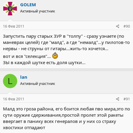
GOLEM
Активный участник
16 Фев 2011
#90
Запустить пару старых ЗУР в "толпу" - сразу узнаете (по
маневрах целей) где "малд", а где "немалд"...у пилотов-то
нервы - не струны от гитары...жить-то хочется...
вот и вся "селекция"...
ЗЫ в каждой шутке есть доля шутки...
lan
L
Активный участник
16 Фев 2011
#91
Малд это гроза района, его боится любая пво мира,это по
сути оружие сдерживания,простой пролет этой ракеты
ввергает в панику всех генералов и у них со страху
хвостики отпадают