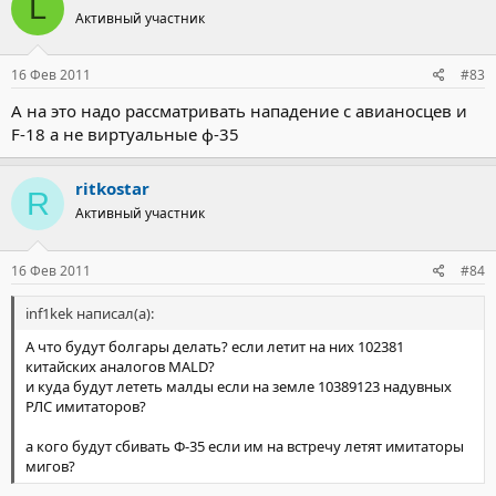
L
Активный участник
16 Фев 2011
#83
А на это надо рассматривать нападение с авианосцев и
F-18 а не виртуальные ф-35
ritkostar
R
Активный участник
16 Фев 2011
#84
inf1kek написал(а):
А что будут болгары делать? если летит на них 102381
китайских аналогов MALD?
и куда будут лететь малды если на земле 10389123 надувных
РЛС имитаторов?
а кого будут сбивать Ф-35 если им на встречу летят имитаторы
мигов?