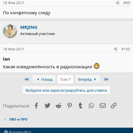
18 Фев 2011
#99
По конфетному следу
MRJING
Активный участник
18 Фев 2011
#100
lan
Какая осведомлённость в радиолокации
Первый
Последний
Назад
5 из 7
Вперёд
Войдите или зарегистрируйтесь для ответа.
Facebook
Twitter
Reddit
Pinterest
Tumblr
WhatsApp
Электронна
Ссылка
Поделиться:
ПВО и ПРО
Russian (RU)