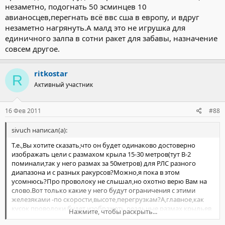
незаметно, подогнать 50 эсминцев 10
авианосцев,перегнать всё ввс сша в европу, и вдруг
незаметно нагрянуть.А малд это не игрушка для
единичного залпа в сотни ракет для забавы, назначение
совсем другое.
ritkostar
R
Активный участник
16 Фев 2011
#88
sivuch написал(а):
Т.е.,Вы хотите сказать,что он будет одинаково достоверно
изображать цели с размахом крыла 15-30 метров(тут В-2
поминали,так у него размах за 50метров) для РЛС разного
диапазона и с разных ракурсов?Можно,я пока в этом
усомнюсь?Про проволоку не слышал,но охотно верю Вам на
слово.Вот только какие у него будут ограничения с этими
железяками -по скорости,высоте,перегрузкам?А,главное,как
кусок проволоки будет изображать реальные размах крыльев
Нажмите, чтобы раскрыть...
и высоту.Здесь парус предлагали.Про реактивные вставки