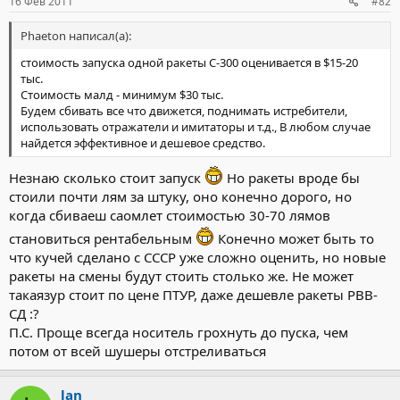
16 Фев 2011
#82
Phaeton написал(а):
стоимость запуска одной ракеты С-300 оценивается в $15-20
тыс.
Стоимость малд - минимум $30 тыс.
Будем сбивать все что движется, поднимать истребители,
использовать отражатели и имитаторы и т.д., В любом случае
найдется эффективное и дешевое средство.
Незнаю сколько стоит запуск
Но ракеты вроде бы
стоили почти лям за штуку, оно конечно дорого, но
когда сбиваеш саомлет стоимостью 30-70 лямов
становиться рентабельным
Конечно может быть то
что кучей сделано с СССР уже сложно оценить, но новые
ракеты на смены будут стоить столько же. Не может
такаязур стоит по цене ПТУР, даже дешевле ракеты РВВ-
СД :?
П.С. Проще всегда носитель грохнуть до пуска, чем
потом от всей шушеры отстреливаться
lan