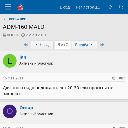
Вход
Регистрация
ПВО и ПРО
ADM-160 MALD
А
Д
КОБРА
2 Июн 2010
в
а
Первый
Последний
Назад
5 из 7
Вперёд
т
т
о
а
р
н
lan
L
т
а
Активный участник
е
ч
м
а
ы
л
16 Фев 2011
#81
а
Для этого надо подождать лет 20-30 ели проекты не
закроют
Оскар
О
Активный участник