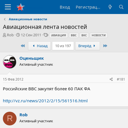
Вход
Регистрация
Авиационные новости
Авиационная лента новостей
А
Д
Т
Rob
12 Сен 2011
авиация
ввс
вкс
новости
в
а
е
т
т
г
Первый
Последний
Назад
10 из 197
Вперёд
о
а
и
р
н
Оценьщик
т
а
Активный участник
е
ч
м
а
ы
л
15 Фев 2012
#181
а
Российские ВВС закупят более 60 ПАК ФА
http://vz.ru/news/2012/2/15/561516.html
Rob
R
Активный участник