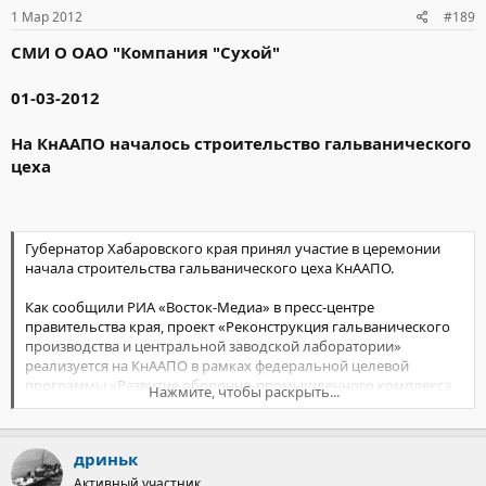
1 Мар 2012
#189
СМИ О ОАО "Компания "Сухой"
01-03-2012
На КнААПО началось строительство гальванического
цеха
Губернатор Хабаровского края принял участие в церемонии
начала строительства гальванического цеха КнААПО.
Как сообщили РИА «Восток-Медиа» в пресс-центре
правительства края, проект «Реконструкция гальванического
производства и центральной заводской лаборатории»
реализуется на КнААПО в рамках федеральной целевой
программы «Развитие оборонно-промышленного комплекса
Нажмите, чтобы раскрыть...
Российской Федерации с 2011 по 2020 годы». Его стоимость
3,665 млрд. рублей.
дриньк
Площадь производственного помещения, в котором детали
самолетов будут покрывать тонким слоем металла путем
Активный участник