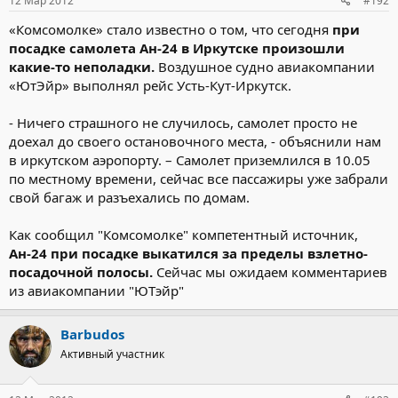
12 Мар 2012
#192
промышленности и многолетний добросовестный труд
«Комсомолке» стало известно о том, что сегодня
при
Вячеслав Шпорт вручил почетные грамоты министерства
посадке самолета Ан-24 в Иркутске произошли
промышленности и торговли РФ десяти работникам КнААПО.
Заводчане также получили именные часы.
какие-то неполадки.
Воздушное судно авиакомпании
«ЮтЭйр» выполнял рейс Усть-Кут-Иркутск.
«Желаю всему коллективу авиастроителей успехов, счастья,
благополучия и новых трудовых побед», — сказал Вячеслав
- Ничего страшного не случилось, самолет просто не
Шпорт.
доехал до своего остановочного места, - объяснили нам
в иркутском аэропорту. – Самолет приземлился в 10.05
по местному времени, сейчас все пассажиры уже забрали
свой багаж и разъехались по домам.
Как сообщил "Комсомолке" компетентный источник,
Ан-24 при посадке выкатился за пределы взлетно-
посадочной полосы.
Сейчас мы ожидаем комментариев
из авиакомпании "ЮТэйр"
Barbudos
Активный участник