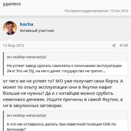
удалено
Последнее редактирование:
13 Сен 2016
bocha
Активный участник
13 Мар 2012
#199
экс майор написал(а):
Не успеет завод сделать самолеты к окончанию эксплуатации
24-х! Это не SSJ, на него денег государство не тратит....
от чего же не успеет то? МО уже получает свои борта. А
может по опыту эксплуатации они в Якутии нафиг
больше не нужны? Да и с китайцев можно срубить
немножко денежек. Ищите причины в самой Якутии, а
не в закулисных заговорах.
экс майор написал(а):
А что им оставалось делать при известной позиции ОАК по
Антонову?