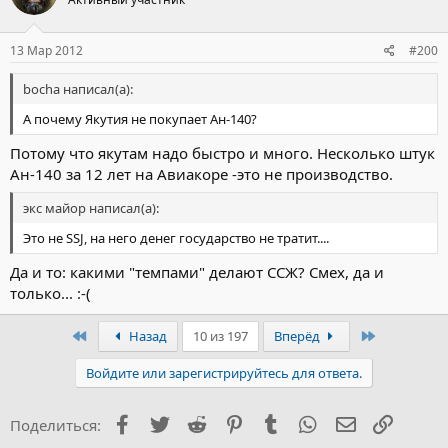
13 Мар 2012
#200
bocha написал(а):
А почему Якутия не покупает Ан-140?
Потому что якутам надо быстро и много. Несколько штук
Ан-140 за 12 лет на Авиакоре -это не производство.
экс майор написал(а):
Это не SSJ, на него денег государство не тратит....
Да и то: какими "темпами" делают ССЖ? Смех, да и
только... :-(
Первый
Последний
Назад
10 из 197
Вперёд
Войдите или зарегистрируйтесь для ответа.
Facebook
Twitter
Reddit
Pinterest
Tumblr
WhatsApp
Электронна
Ссылка
Поделиться: