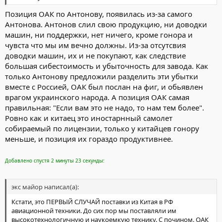
Позиция ОАК по Антонову, появилась из-за самого
Антонова. Антонов слил свою продукцию, ни доводки
машин, ни поддержки, нет ничего, кроме гонора и
чувста что мы им вечно должны. Из-за отсутсвия
доводки машин, их и не покупают, как следствие
большая сибестоимость и убыточность для завода. Как
только Антонову предложили разделить эти убытки
вместе с Россией, ОАК был послан на фиг, и обьявлен
врагом украинского народа. А позиция ОАК самая
правильная: "Если вам это не надо, то нам тем более".
Ровно как и китаец это иностарнный самолет
собираемый по лицензии, только у китайцев гонору
меньше, и позиция их гораздо продуктивнее.
Добавлено спустя 2 минуты 23 секунды:
экс майор написал(а):
Кстати, это ПЕРВЫЙ СЛУЧАЙ поставки из Китая в РФ
авиационной техники. До сих пор мы поставляли им
высокотехнологичную и наукоемкую технику. С почином. ОАК