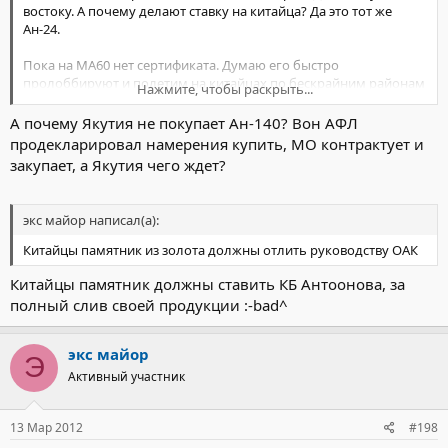
востоку. А почему делают ставку на китайца? Да это тот же
Ан-24.
Пока на МА60 нет сертификата. Думаю его быстро
пролоббируют и полетим на китайцах по бескрайним районам
Нажмите, чтобы раскрыть...
Сибири и ДВ!
А почему Якутия не покупает Ан-140? Вон АФЛ
продекларировал намерения купить, МО контрактует и
закупает, а Якутия чего ждет?
экс майор написал(а):
Китайцы памятник из золота должны отлить руководству ОАК
Китайцы памятник должны ставить КБ Антоонова, за
полный слив своей продукции :-bad^
экс майор
Э
Активный участник
13 Мар 2012
#198