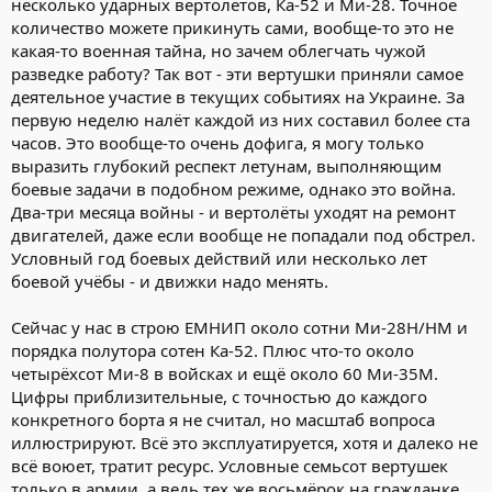
несколько ударных вертолётов, Ка-52 и Ми-28. Точное
количество можете прикинуть сами, вообще-то это не
какая-то военная тайна, но зачем облегчать чужой
разведке работу? Так вот - эти вертушки приняли самое
деятельное участие в текущих событиях на Украине. За
первую неделю налёт каждой из них составил более ста
часов. Это вообще-то очень дофига, я могу только
выразить глубокий респект летунам, выполняющим
боевые задачи в подобном режиме, однако это война.
Два-три месяца войны - и вертолёты уходят на ремонт
двигателей, даже если вообще не попадали под обстрел.
Условный год боевых действий или несколько лет
боевой учёбы - и движки надо менять.
Сейчас у нас в строю ЕМНИП около сотни Ми-28Н/НМ и
порядка полутора сотен Ка-52. Плюс что-то около
четырёхсот Ми-8 в войсках и ещё около 60 Ми-35М.
Цифры приблизительные, с точностью до каждого
конкретного борта я не считал, но масштаб вопроса
иллюстрируют. Всё это эксплуатируется, хотя и далеко не
всё воюет, тратит ресурс. Условные семьсот вертушек
только в армии, а ведь тех же восьмёрок на гражданке