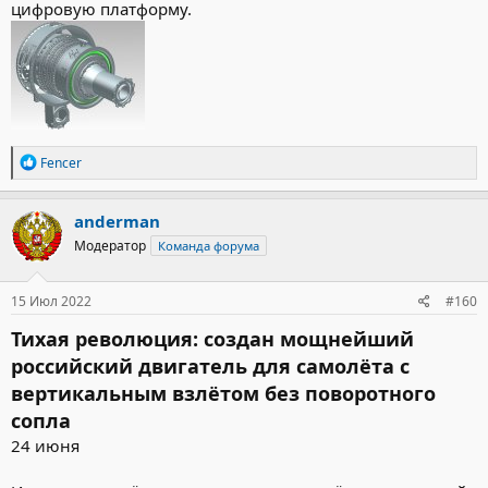
цифровую платформу.
Р
Fencer
е
а
к
anderman
ц
Модератор
Команда форума
и
и
:
15 Июл 2022
#160
Тихая революция: создан мощнейший
российский двигатель для самолёта с
вертикальным взлётом без поворотного
сопла
24 июня