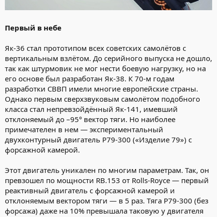
Первый в небе
Як-36 стал прототипом всех советских самолётов с
вертикальным взлётом. До серийного выпуска не дошло,
так как штурмовик не мог нести боевую нагрузку, но на
его основе был разработан Як-38. К 70-м годам
разработки СВВП имели многие европейские страны.
Однако первым сверхзвуковым самолётом подобного
класса стал непревзойдённый Як-141, имевший
отклоняемый до –95° вектор тяги. Но наиболее
примечателен в нем — экспериментальный
двухконтурный двигатель P79-300 («Изделие 79») с
форсажной камерой.
Этот двигатель уникален по многим параметрам. Так, он
превзошел по мощности RB.153 от Rolls-Royce — первый
реактивный двигатель с форсажной камерой и
отклоняемым вектором тяги — в 5 раз. Тяга P79-300 (без
форсажа) даже на 10% превышала таковую у двигателя