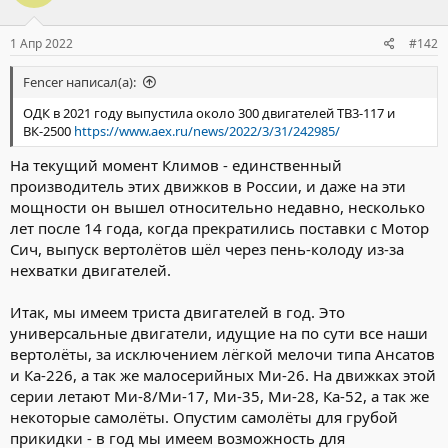
1 Апр 2022
#142
Fencer написал(а):
ОДК в 2021 году выпустила около 300 двигателей ТВ3-117 и
ВК-2500
https://www.aex.ru/news/2022/3/31/242985/
На текущий момент Климов - единственный
производитель этих движков в России, и даже на эти
мощности он вышел относительно недавно, несколько
лет после 14 года, когда прекратились поставки с Мотор
Сич, выпуск вертолётов шёл через пень-колоду из-за
нехватки двигателей.
Итак, мы имеем триста двигателей в год. Это
универсальные двигатели, идущие на по сути все наши
вертолёты, за исключением лёгкой мелочи типа Ансатов
и Ка-226, а так же малосерийных Ми-26. На движках этой
серии летают Ми-8/Ми-17, Ми-35, Ми-28, Ка-52, а так же
некоторые самолёты. Опустим самолёты для грубой
прикидки - в год мы имеем возможность для