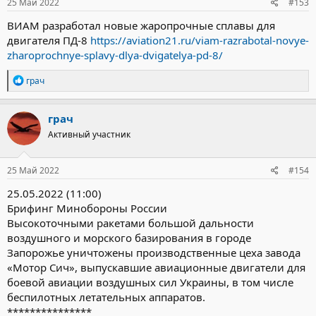
25 Май 2022
#153
ВИАМ разработал новые жаропрочные сплавы для
двигателя ПД-8
https://aviation21.ru/viam-razrabotal-novye-
zharoprochnye-splavy-dlya-dvigatelya-pd-8/
Р
грач
е
а
к
грач
ц
Активный участник
и
и
:
25 Май 2022
#154
25.05.2022 (11:00)
Брифинг Минобороны России
Высокоточными ракетами большой дальности
воздушного и морского базирования в городе
Запорожье уничтожены производственные цеха завода
«Мотор Сич», выпускавшие авиационные двигатели для
боевой авиации воздушных сил Украины, в том числе
беспилотных летательных аппаратов.
***************