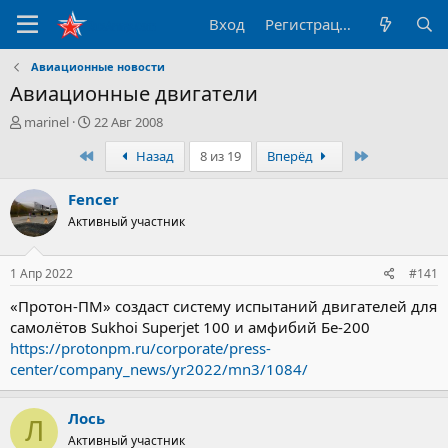
Вход
Регистрация
Авиационные новости
Авиационные двигатели
А
Д
marinel
22 Авг 2008
в
а
Первый
Последний
Назад
8 из 19
Вперёд
т
т
о
а
р
н
Fencer
т
а
Активный участник
е
ч
м
а
ы
л
1 Апр 2022
#141
а
«Протон-ПМ» создаст систему испытаний двигателей для
самолётов Sukhoi Superjet 100 и амфибий Бе-200
https://protonpm.ru/corporate/press-
center/company_news/yr2022/mn3/1084/
Лось
Л
Активный участник