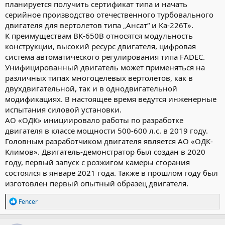
планируется получить сертификат типа и начать
серийное производство отечественного турбовального
двигателя для вертолетов типа „Ансат“ и Ка-226Т».
К преимуществам ВК-650В относятся модульность
конструкции, высокий ресурс двигателя, цифровая
система автоматического регулирования типа FADEC.
Унифицированный двигатель может применяться на
различных типах многоцелевых вертолетов, как в
двухдвигательной, так и в однодвигательной
модификациях. В настоящее время ведутся инженерные
испытания силовой установки.
АО «ОДК» инициировало работы по разработке
двигателя в классе мощности 500-600 л.с. в 2019 году.
Головным разработчиком двигателя является АО «ОДК-
Климов». Двигатель-демонстратор был создан в 2020
году, первый запуск с розжигом камеры сгорания
состоялся в январе 2021 года. Также в прошлом году был
изготовлен первый опытный образец двигателя.
Р
Fencer
е
а
к