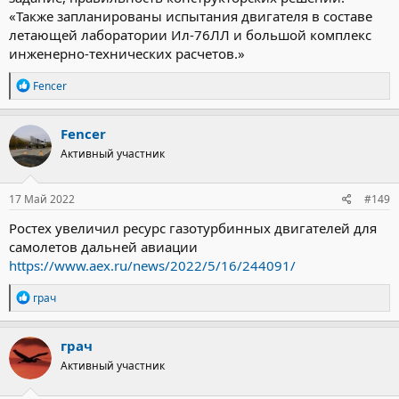
«Также запланированы испытания двигателя в составе
летающей лаборатории Ил-76ЛЛ и большой комплекс
инженерно-технических расчетов.»
Р
Fencer
е
а
к
Fencer
ц
Активный участник
и
и
:
17 Май 2022
#149
Ростех увеличил ресурс газотурбинных двигателей для
самолетов дальней авиации
https://www.aex.ru/news/2022/5/16/244091/
Р
грач
е
а
к
грач
ц
Активный участник
и
и
: