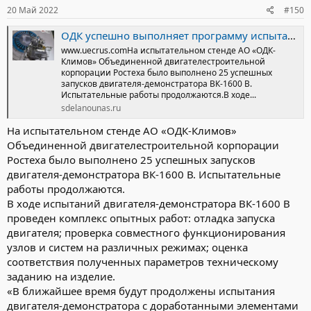
20 Май 2022
#150
ОДК успешно выполняет программу испытаний двигателя ВК-1600 В для вертолета Ка-62
www.uecrus.comНа испытательном стенде АО «ОДК-
Климов» Объединенной двигателестроительной
корпорации Ростеха было выполнено 25 успешных
запусков двигателя-демонстратора ВК-1600 В.
Испытательные работы продолжаются.В ходе...
sdelanounas.ru
На испытательном стенде АО «ОДК-Климов»
Объединенной двигателестроительной корпорации
Ростеха было выполнено 25 успешных запусков
двигателя-демонстратора ВК-1600 В. Испытательные
работы продолжаются.
В ходе испытаний двигателя-демонстратора ВК-1600 В
проведен комплекс опытных работ: отладка запуска
двигателя; проверка совместного функционирования
узлов и систем на различных режимах; оценка
соответствия полученных параметров техническому
заданию на изделие.
«В ближайшее время будут продолжены испытания
двигателя-демонстратора с доработанными элементами