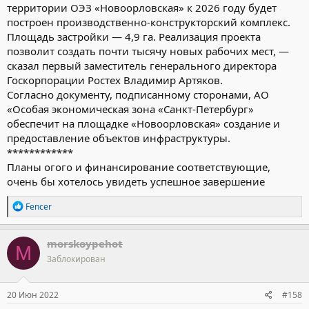
территории ОЭЗ «Новоорловская» к 2026 году будет
построен производственно-конструкторский комплекс.
Площадь застройки — 4,9 га. Реализация проекта
позволит создать почти тысячу новых рабочих мест, —
сказал первый заместитель генерального директора
Госкорпорации Ростех Владимир Артяков.
Согласно документу, подписанному сторонами, АО
«Особая экономическая зона «Санкт-Петербург»
обеспечит на площадке «Новоорловская» создание и
предоставление объектов инфраструктуры.
************
Планы огого и финансирование соответствующие,
очень бы хотелось увидеть успешное завершение
Р
Fencer
е
а
к
morskoypehot
M
ц
Заблокирован
и
и
:
20 Июн 2022
#158