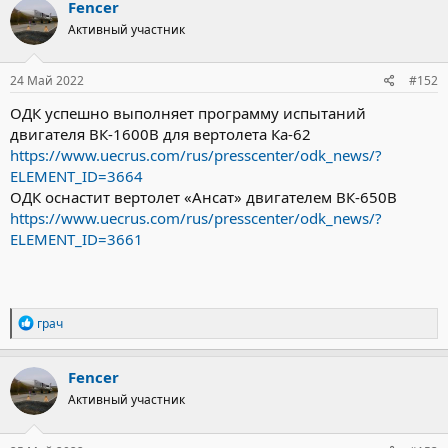
Fencer
ц
Активный участник
и
и
:
24 Май 2022
#152
ОДК успешно выполняет программу испытаний
двигателя ВК-1600В для вертолета Ка-62
https://www.uecrus.com/rus/presscenter/odk_news/?
ELEMENT_ID=3664
ОДК оснастит вертолет «Ансат» двигателем ВК-650В
https://www.uecrus.com/rus/presscenter/odk_news/?
ELEMENT_ID=3661
Р
грач
е
а
к
Fencer
ц
Активный участник
и
и
: