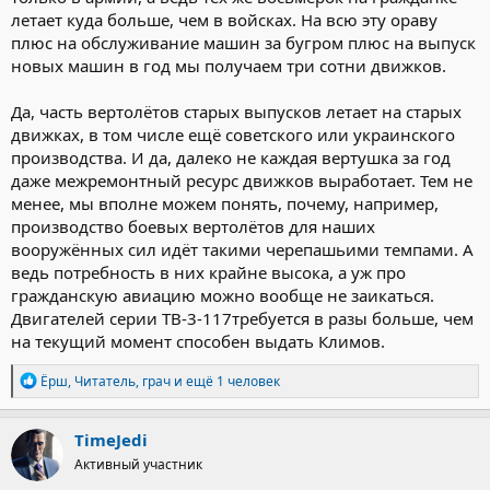
летает куда больше, чем в войсках. На всю эту ораву
плюс на обслуживание машин за бугром плюс на выпуск
новых машин в год мы получаем три сотни движков.
Да, часть вертолётов старых выпусков летает на старых
движках, в том числе ещё советского или украинского
производства. И да, далеко не каждая вертушка за год
даже межремонтный ресурс движков выработает. Тем не
менее, мы вполне можем понять, почему, например,
производство боевых вертолётов для наших
вооружённых сил идёт такими черепашьими темпами. А
ведь потребность в них крайне высока, а уж про
гражданскую авиацию можно вообще не заикаться.
Двигателей серии ТВ-3-117требуется в разы больше, чем
на текущий момент способен выдать Климов.
Р
Ёрш
,
Читатель
,
грач
и ещё 1 человек
е
а
к
TimeJedi
ц
Активный участник
и
и