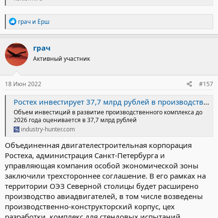
Р
грач
и
Ёрш
е
а
к
грач
ц
Активный участник
и
и
:
18 Июн 2022
#157
Ростех инвестирует 37,7 млрд рублей в производство авиадвигателей - новости электроники
Объем инвестиций в развитие производственного комплекса до
2026 года оценивается в 37,7 млрд рублей
industry-hunter.com
Объединенная двигателестроительная корпорация
Ростеха, администрация Санкт-Петербурга и
управляющая компания особой экономической зоны
заключили трехстороннее соглашение. В его рамках на
территории ОЭЗ Северной столицы будет расширено
производство авиадвигателей, в том числе возведены
производственно-конструкторский корпус, цех
разработки, комплекс для стендовых испытаний.