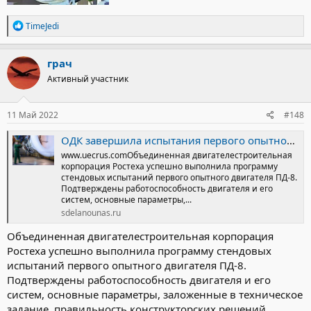
Р
TimeJedi
е
а
к
грач
ц
Активный участник
и
и
:
11 Май 2022
#148
ОДК завершила испытания первого опытного двигателя ПД-8
www.uecrus.comОбъединенная двигателестроительная
корпорация Ростеха успешно выполнила программу
стендовых испытаний первого опытного двигателя ПД-8.
Подтверждены работоспособность двигателя и его
систем, основные параметры,...
sdelanounas.ru
Объединенная двигателестроительная корпорация
Ростеха успешно выполнила программу стендовых
испытаний первого опытного двигателя ПД-8.
Подтверждены работоспособность двигателя и его
систем, основные параметры, заложенные в техническое
задание, правильность конструкторских решений.