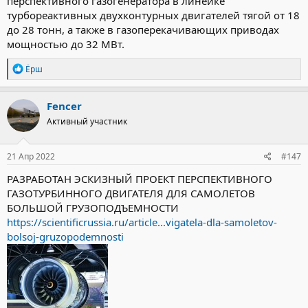
перспективного газогенератора в линейке
турбореактивных двухконтурных двигателей тягой от 18
до 28 тонн, а также в газоперекачивающих приводах
мощностью до 32 МВт.
Р
Ёрш
е
а
к
Fencer
ц
Активный участник
и
и
:
21 Апр 2022
#147
РАЗРАБОТАН ЭСКИЗНЫЙ ПРОЕКТ ПЕРСПЕКТИВНОГО
ГАЗОТУРБИННОГО ДВИГАТЕЛЯ ДЛЯ САМОЛЕТОВ
БОЛЬШОЙ ГРУЗОПОДЪЕМНОСТИ
https://scientificrussia.ru/article...vigatela-dla-samoletov-
bolsoj-gruzopodemnosti