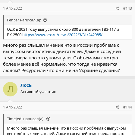
:
1 Апр 2022
#143
Fencer написал(а):
ОДК в 2021 году выпустила около 300 двигателей ТВ3-117 и
ВК-2500
https://www.aex.ru/news/2022/3/31/242985/
Много раз слышал мнение что в России проблема с
выпуском вертолётных двигателей. Даже в соседней
теме вчера про это упомянули. С объёмами смотрю
более менее всё нормально. Что тогда не нравится
людям? Ресурс или что они не на Украине сделаны?
Лось
Л
Активный участник
1 Апр 2022
#144
TimeJedi написал(а):
Много раз слышал мнение что в России проблема с выпуском
вертолётных двигателей. Даже в соседней теме вчера про это