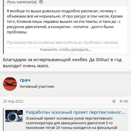
Лось написал(а):
Я вообще-то выше довольно подробно расписал, почему с
объёмами всё не нормально. И про ресурс в том числе. Кроме
того, Климов лишь недавно вышел на эти темпы, и таки да - с
ресурсом двигателей, а конкретно - лопаток - долго были
проблемы.
Производство российских вертолётов до проблем с чипами,
связанных с войной, тормозилось прежде всего именно из-за
Нажмите, чтобы раскрыть...
нехватки двигателей. Насколько скажутся новые санкции - не
знаю, я без понятия, какие чипы и кристаллы там применяются.
Благодарю за исчерпывающий ликбез. Да 300шт в год
выходит очень мало.
грач
Активный участник
20 Апр 2022
#146
Разработан эскизный проект перспективного газотурбинного двигателя для самолетов большой грузоподъемности
Эскизный проект основных узлов перспективного
газогенератора для авиационного двигателя 5-го
поколения тягой 24 тонны находится на финальной