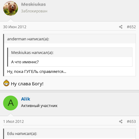
Meskiukas
Заблокирован
30 Июн 2012
#652
anderman написал(а):
Meskiukas написал(а):
А что именнс?
Ну, пока ГУГЕЛь справляется...
Ну слава Богу!
Alik
A
Активный участник
1 Июл 2012
#653
Edu написал(а):