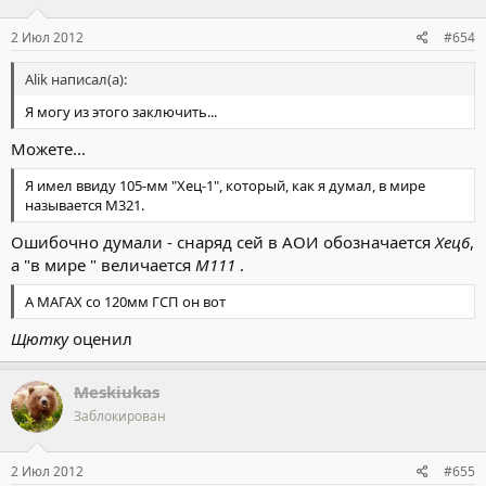
2 Июл 2012
#654
Alik написал(а):
Я могу из этого заключить...
Можете...
Я имел ввиду 105-мм "Хец-1", который, как я думал, в мире
называется М321.
Ошибочно думали - снаряд сей в АОИ обозначается
Хец6
,
а "в мире " величается
М111
.
А МАГАХ со 120мм ГСП он вот
Щютку
оценил
Meskiukas
Заблокирован
2 Июл 2012
#655