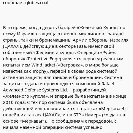
сообщает globes.co.il.
В то время, когда девять батарей «Железный Купол» по
всему Израилю защищают жизнь миллионов граждан
страны, танки и бронемашины Армии обороны Израиля
(ЦАХАЛ), действующие в секторе Газа, имеют свой
собственный «Железный купол». Операция «Рубеж
обороны» (Protective Edge) является первым реальным
испытанием Wind Jacket («Ветровка», в мире больше
известна как Trophy), первой в своем роде системой
активной защиты для танков и бронемашин. Система
защиты создана и производится компанией Rafael
Advanced Defense Systems Ltd. – разработчицей
«Железного купола», и впервые была испытана в конце
2010 года. С тех пор система была объявлена
действующей и устанавливается на танках «Меркава-4» -
новейших танках ЦАХАЛа, и на БТР «Намер» (создан на
основе «Меркавы»). По сообщениям с передовой, с
начала наземной операции система успешно