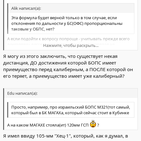
Alik написал(а):
Эта формула будет верной только в том случае, если
отклонения по дальности у БС(ОФС) пропорциональны
таковым у ОБПС, нет?
А если подойти к вопросу попроще - учитывать прежде всего
показатели рассеивания
(вертикального) снарядов на
Нажмите, чтобы раскрыть...
заданных дистанциях (точках траектории)? Вот здесь у ОБПС (в
Я могу из этого заключить, что существует некая
диапазоне более 1000 м до указанного ранее) будут явные
Нажмите, чтобы раскрыть...
преимущества - т.е. у ОБПС и калиберных снарядов этот
дистанция, ДО достижения которой БОПС имеет
приемущество перед калиберным, а ПОСЛЕ которой он
параметр будет совпадать...
на разных дальностях
.
И не забудьте добавить сюда такие важные составляющие как,
его теряет, а приемущество имеет уже калиберный?
например,
полетное время, высота траектории..
.
Edu написал(а):
Просто, например, про израильский БОПС М321(тот самый,
который был в БК МАГАХа, который сейчас стоит в Кубинке
А на каком МАГАХЕ стояла(ит) 120мм ГСП
?
Я имел ввиду 105-мм "Хец-1", который, как я думал, в