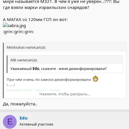
мире называется М321. В чем я уже не уверен..:???: Вы
где взяли марки израильских снарядов?
А МАГАХ со 120мм ГСП он вот:
:grin::grin::grin:
Meskiukas написал(а):
Alik написал(а):
Уважаемый
Edu
, скажите - меня дезинформировали?
При чём очень по хамски дезинформировали.
(.......)
Добавлено спустя 1 минуту 1 секунду:
Нажмите, чтобы раскрыть...
Прошу прощения, позже повторю понятней!
Да, пожалуйста..
Нажмите, чтобы раскрыть...
Edu
E
Активный участник