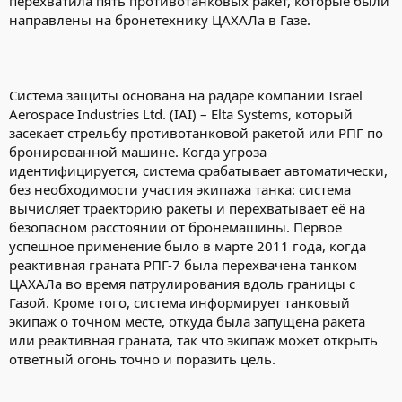
перехватила пять противотанковых ракет, которые были
направлены на бронетехнику ЦАХАЛа в Газе.
Система защиты основана на радаре компании Israel
Aerospace Industries Ltd. (IAI) – Elta Systems, который
засекает стрельбу противотанковой ракетой или РПГ по
бронированной машине. Когда угроза
идентифицируется, система срабатывает автоматически,
без необходимости участия экипажа танка: система
вычисляет траекторию ракеты и перехватывает её на
безопасном расстоянии от бронемашины. Первое
успешное применение было в марте 2011 года, когда
реактивная граната РПГ-7 была перехвачена танком
ЦАХАЛа во время патрулирования вдоль границы с
Газой. Кроме того, система информирует танковый
экипаж о точном месте, откуда была запущена ракета
или реактивная граната, так что экипаж может открыть
ответный огонь точно и поразить цель.