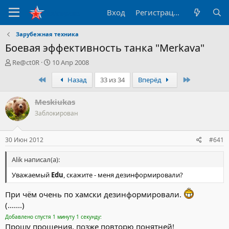
Вход
Регистрация
Зарубежная техника
Боевая эффективность танка "Merkava"
А
Д
Re@ct0R
10 Апр 2008
в
а
Первый
Последний
Назад
33 из 34
Вперёд
т
т
о
а
р
н
Meskiukas
т
а
Заблокирован
е
ч
м
а
ы
л
30 Июн 2012
#641
а
Alik написал(а):
Уважаемый
Edu
, скажите - меня дезинформировали?
При чём очень по хамски дезинформировали.
(.......)
Добавлено спустя 1 минуту 1 секунду:
Прошу прощения, позже повторю понятней!