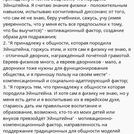
Эйнштейна. Я считаю знание физики - положительным
навыком, испытываю когнитивный диссонанс от того,
что сам её не знаю, беру учебники, сажусь, учу (имея
уверенность, что у меня есть все предпосылки к тому,
что бы выучится)" - мотивационный фактор, создание
образа для подражания;
2. "Я принадлежу к общности, которая породила
Эйнштейна, горжусь этим, и хотя сам я физику не знаю, я
- отличный дворник, награждённый почётной грамотой.
Евреев-физиков много, а евреев-дворников - мало, а
дворники тоже нужны для функционирования
общества, и я приношу пользу на своём месте" -
компенсационный и социально-адаптирующий фактор;
3. "Я горжусь тем, что принадлежу к общности которая
породила Эйнштейна. И хотя сам я физику не знаю, но у
меня есть дети и я воспитываю их в еврейском духе,
стараюсь дать им правильное воспитание и
образование, возможно, кто-то из моих детей или
внуков превзойдёт Эйнштейна" - мотивационно-
компенсационный фактор, направленность на
поддержание традиционных для общности моделей