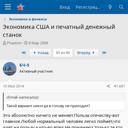
Вход
Регистрация
Экономика и финансы
Экономика США и печатный денежный
станок
А
Д
Phaeton
8 Мар 2009
в
а
Первый
Последний
Назад
85 из 90
Вперёд
т
т
о
а
р
н
БЧ-5
т
а
Активный участник
е
ч
м
а
ы
л
10 Июл 2014
#1.681
а
shmak написал(а):
Такой вариант никогда в голову не приходил?
Это абсолютно ничего не меняет.Польза отечеству-вот
главное.Любой нормальный человек легко поймёт,что
идёт на пользу,а что-во вред.Не понимают только те,кто