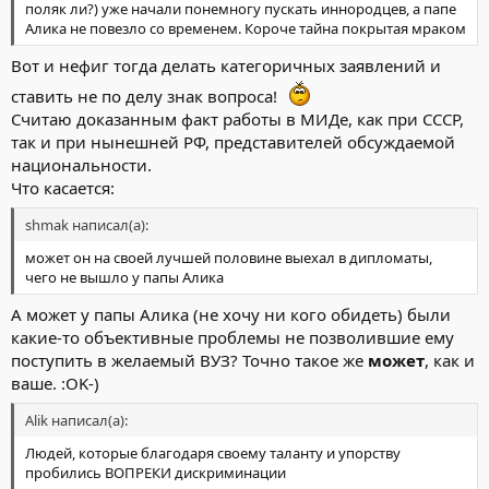
поляк ли?) уже начали понемногу пускать иннородцев, а папе
Алика не повезло со временем. Короче тайна покрытая мраком
Вот и нефиг тогда делать категоричных заявлений и
ставить не по делу знак вопроса!
Считаю доказанным факт работы в МИДе, как при СССР,
так и при нынешней РФ, представителей обсуждаемой
национальности.
Что касается:
shmak написал(а):
может он на своей лучшей половине выехал в дипломаты,
чего не вышло у папы Алика
А может у папы Алика (не хочу ни кого обидеть) были
какие-то объективные проблемы не позволившие ему
поступить в желаемый ВУЗ? Точно такое же
может
, как и
ваше. :OK-)
Alik написал(а):
Людей, которые благодаря своему таланту и упорству
пробились ВОПРЕКИ дискриминации