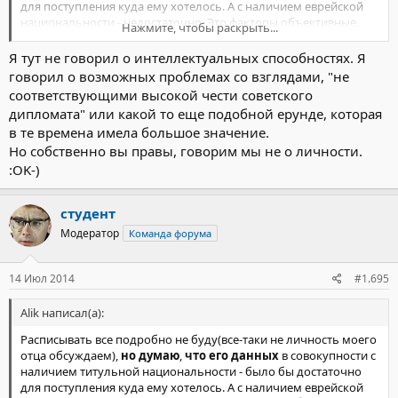
для поступления куда ему хотелось. А с наличием еврейской
национальности - недостаточно. Это факторы объективные.
Нажмите, чтобы раскрыть...
Возможно(и даже вероятно), что СВЕРХординарные личные
данные, либо СВЕРХординарные связи/деньги - позволили бы
Я тут не говорил о интеллектуальных способностях. Я
ему поступить куда он хотел и при наличии еврейской
говорил о возможных проблемах со взглядами, "не
национальности. Но этого - не сложилось. Это факторы
соответствующими высокой чести советского
субъективные.
дипломата" или какой то еще подобной ерунде, которая
в те времена имела большое значение.
Но собственно вы правы, говорим мы не о личности.
:OK-)
студент
Модератор
Команда форума
14 Июл 2014
#1.695
Alik написал(а):
Расписывать все подробно не буду(все-таки не личность моего
отца обсуждаем),
но думаю
,
что его данных
в совокупности с
наличием титульной национальности - было бы достаточно
для поступления куда ему хотелось. А с наличием еврейской