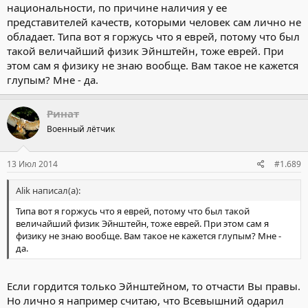
национальности, по причине наличия у ее
порядочный, или....
представителей качеств, которыми человек сам лично не
Или достиг чего либо.
Все наши достоинства родом из семьи, в которой мы родились,
обладает. Типа вот я горжусь что я еврей, потому что был
и выросли.
такой величайший физик Эйнштейн, тоже еврей. При
Равно как и недостатки.
этом сам я физику не знаю вообще. Вам такое не кажется
Конечно влияет еще и среда, но фундамент закладывается в
глупым? Мне - да.
семье.
Если фундамент правильный, то среда вокруг будет стремиться
к соответствующей.
Ринат
Военный лётчик
13 Июл 2014
#1.689
Alik написал(а):
Типа вот я горжусь что я еврей, потому что был такой
величайший физик Эйнштейн, тоже еврей. При этом сам я
физику не знаю вообще. Вам такое не кажется глупым? Мне -
да.
Если гордится только Эйнштейном, то отчасти Вы правы.
Но лично я например считаю, что Всевышний одарил