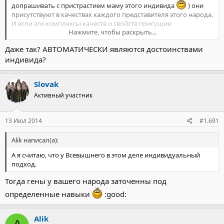
допрашивать с пристрастием маму этого индивида
) они
присутствуют в качествах каждого представителя этого народа.
И если эти комплексы качеств и свойств присущие
Нажмите, чтобы раскрыть...
определенному народу можно отнести к достоинствам,
положительным качествам, присущим всему человечеству, то
Даже так? АВТОМАТИЧЕСКИ являются достоинствами
почему этим нельзя гордиться, т.к. они автоматически
индивида?
являются достоинствами определенного индивида -
представителя этого народа.
Slovak
Активный участник
13 Июл 2014
#1.691
Alik написал(а):
А я считаю, что у Всевышнего в этом деле индивидуальный
подход.
Тогда гены у вашего народа заточенны под
определенные навыки
:good:
Alik