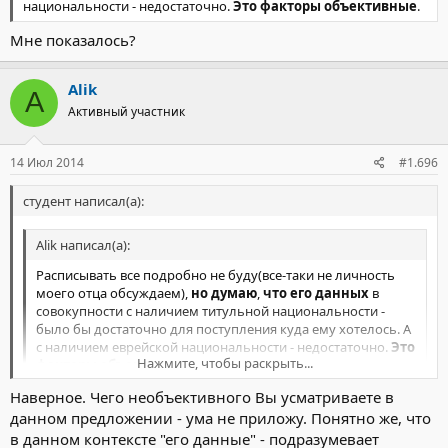
национальности - недостаточно.
Это факторы объективные
.
Мне показалось?
Alik
A
Активный участник
14 Июл 2014
#1.696
студент написал(а):
Alik написал(а):
Расписывать все подробно не буду(все-таки не личность
моего отца обсуждаем),
но думаю
,
что его данных
в
совокупности с наличием титульной национальности -
было бы достаточно для поступления куда ему хотелось. А
с наличием еврейской национальности - недостаточно.
Это
Нажмите, чтобы раскрыть...
факторы объективные
.
Наверное. Чего необъективного Вы усматриваете в
Мне показалось?
Нажмите, чтобы раскрыть...
данном предложении - ума не приложу. Понятно же, что
в данном контексте "его данные" - подразумевает