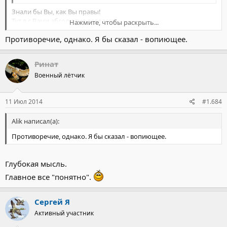
Знали бы Вы, как Вы правы!
Тут я с Вами абсолютно согласен.
Нажмите, чтобы раскрыть...
Противоречие, однако. Я бы сказал - вопиющее.
Нажмите, чтобы раскрыть...
shmak написал(а):
а всё остальное (происхождение, национальность) это
Ринат
просто стечение обстоятельств, которыми можно
Военный лётчик
гордиться не больше чем веснушками на попе?
А тут не согласен. Я объяснял почему, вы цитировали это
11 Июл 2014
#1.684
целиком.
Alik написал(а):
Нажмите, чтобы раскрыть...
Противоречие, однако. Я бы сказал - вопиющее.
Глубокая мысль.
Главное все "понятно".
Сергей Я
Активный участник