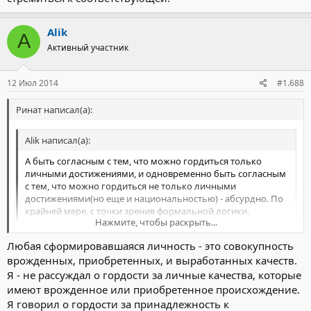
Alik
A
Активный участник
12 Июл 2014
#1.688
Ринат написал(а):
Alik написал(а):
А быть согласным с тем, что можно гордиться только
личными достижениями, и одновременно быть согласным
с тем, что можно гордиться не только личными
достижениями(но еще и национальностью) - абсурдно. По
крайней мере, с точки зрения формальной логики.
Нажмите, чтобы раскрыть...
Любая сформировавшаяся личность - это совокупность
Не верно.
Нажмите, чтобы раскрыть...
И неправильность здесь в слове "только"и формальном
врожденных, приобретенных, и выработанных качеств.
подходе.
Я - не рассуждал о гордости за личные качества, которые
Даже если рассматривать только личные достижения, то они
имеют врожденное или приобретенное происхождение.
всегда имеют корни в происхождении.
Я говорил о гордости за принадлежность к
Это не Вы, или я, или кто то еще лично такой умный, или