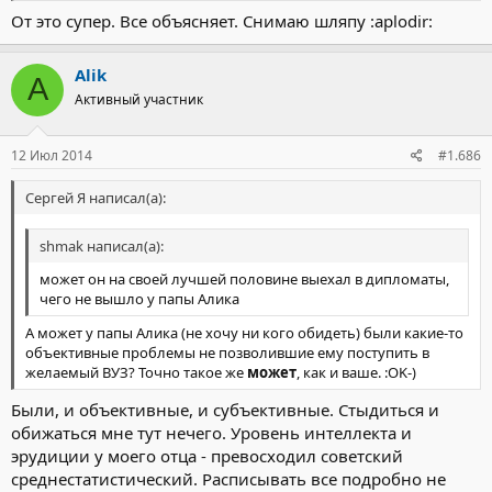
От это супер. Все объясняет. Снимаю шляпу :aplodir:
Alik
A
Активный участник
12 Июл 2014
#1.686
Сергей Я написал(а):
shmak написал(а):
может он на своей лучшей половине выехал в дипломаты,
чего не вышло у папы Алика
А может у папы Алика (не хочу ни кого обидеть) были какие-то
объективные проблемы не позволившие ему поступить в
желаемый ВУЗ? Точно такое же
может
, как и ваше. :OK-)
Были, и объективные, и субъективные. Стыдиться и
обижаться мне тут нечего. Уровень интеллекта и
эрудиции у моего отца - превосходил советский
среднестатистический. Расписывать все подробно не