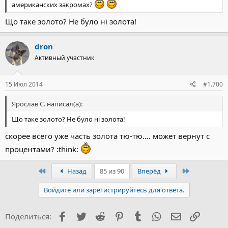
американских закромах?
Що таке золото? Не було ні золота!
dron
Активный участник
15 Июл 2014
#1.700
Ярослав С. написал(а):
Що таке золото? Не було ні золота!
скорее всего уже часть золота тю-тю.... может вернут с
процентами? :think:
Первый
Последний
Назад
85 из 90
Вперёд
Войдите или зарегистрируйтесь для ответа.
Facebook
Twitter
Reddit
Pinterest
Tumblr
WhatsApp
Электронна
Ссылка
Поделиться: