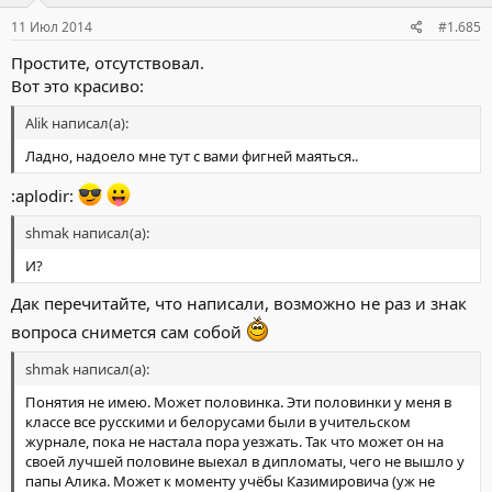
11 Июл 2014
#1.685
Простите, отсутствовал.
Вот это красиво:
Alik написал(а):
Ладно, надоело мне тут с вами фигней маяться..
:aplodir:
shmak написал(а):
И?
Дак перечитайте, что написали, возможно не раз и знак
вопроса снимется сам собой
shmak написал(а):
Понятия не имею. Может половинка. Эти половинки у меня в
классе все русскими и белорусами были в учительском
журнале, пока не настала пора уезжать. Так что может он на
своей лучшей половине выехал в дипломаты, чего не вышло у
папы Алика. Может к моменту учёбы Казимировича (уж не