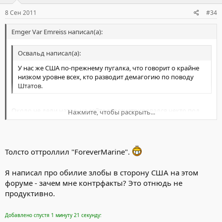
8 Сен 2011
#34
Emger Var Emreiss написал(а):
Освальд написал(а):
У нас же США по-прежнему пугалка, что говорит о крайне
низком уровне всех, кто разводит демагогию по поводу
Штатов.
Около не дели назад, на сайте зарегистрировался некто под
Нажмите, чтобы раскрыть...
ником "ForeverMarine" Как выяснилось он из США. Сам он
представился как морпех, причём из разведвзвода. Чуть позже
Нажмите, чтобы раскрыть...
правда большинство форумчан пришло к выводу что он
отнюдь на морпех, но то что он был из США - факт. Так вот,
Толсто оттроллил "ForeverMarine".
столько злобы в сторону России мне не доводилось видеть
никогда. У него был весьма широкий ассортимент грязи для
Я написал про обилие злобы в сторону США на этом
обливания России, хотя и на редкость однообразный. Начиная
от "мерзких коммуняк" и заканчивая угрозами при начале
форуме - зачем мне контрфакты? Это отнюдь не
войны вырезать всех россиян которые ему повстречаются.
продуктивно.
Понятно что у парня явно проблемы с головой, но ведь откуда
то же ноги растут верно?
Добавлено спустя 1 минуту 21 секунду: