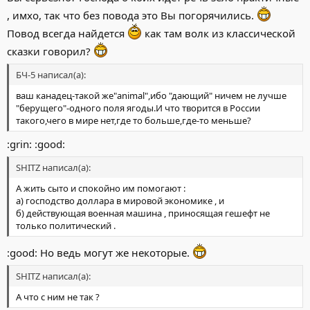
, имхо, так что без повода это Вы погорячились.
Повод всегда найдется
как там волк из классической
сказки говорил?
БЧ-5 написал(а):
ваш канадец-такой же"animal",ибо "дающий" ничем не лучше
"берущего"-одного поля ягоды.И что творится в России
такого,чего в мире нет,где то больше,где-то меньше?
:grin: :good:
SHITZ написал(а):
А жить сыто и спокойно им помогают :
а) господство доллара в мировой экономике , и
б) действующая военная машина , приносящая гешефт не
только политический .
:good: Но ведь могут же некоторые.
SHITZ написал(а):
А что с ним не так ?