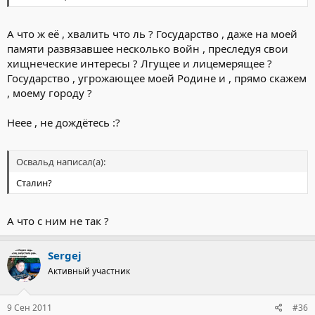
А что ж её , хвалить что ль ? Государство , даже на моей
памяти развязавшее несколько войн , преследуя свои
хищнеческие интересы ? Лгущее и лицемерящее ?
Государство , угрожающее моей Родине и , прямо скажем
, моему городу ?
Неее , не дождётесь :?
Освальд написал(а):
Сталин?
А что с ним не так ?
Sergej
Активный участник
9 Сен 2011
#36