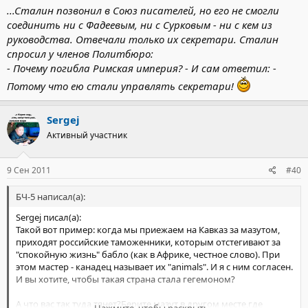
...Сталин позвонил в Союз писателей, но его не смогли
соединить ни с Фадеевым, ни с Сурковым - ни с кем из
руководства. Отвечали только их секретари. Сталин
спросил у членов Политбюро:
- Почему погибла Римская империя? - И сам ответил: -
Потому что ею стали управлять секретари!
Sergej
Активный участник
9 Сен 2011
#40
БЧ-5 написал(а):
Sergej писал(а):
Такой вот пример: когда мы приежаем на Кавказ за мазутом,
приходят российские таможенники, которым отстегивают за
"спокойную жизнь" бабло (как в Африке, честное слово). При
этом мастер - канадец называет их "animals". И я с ним согласен.
И вы хотите, чтобы такая страна стала гегемоном?
А что вас так туда тянет?Берите мазут в другом месте,где