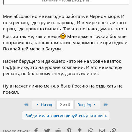
Нажмите, чтобы раскрыть...
таможенники-люди "приятные во всех отношениях".ИМХО ,но
вам выгоднее иметь дело именно с нашими таможенниками,и
ваш канадец-такой же"animal",ибо "дающий" ничем не лучше
Мне абсолютно не выгодно работать в Черном море. И
"берущего"-одного поля ягоды.И что творится в России
не я решаю, где грузить пароход. И в мире очень много
такого,чего в мире нет,где то больше,где-то меньше?
стран, где приятно бывать. Так что не надо думать, что в
России так же, как и везде
Мне даже в Грузии больше
понравилось, так как там такие мздоимцы не приходили.
По крайней мере в Батуми.
Насчет берущего и дающего - это не на уровне взяток
ГБДДшнику, это на уровне компаний. И это не мастеру
решать, по большому счету, давать или нет.
Ну а насчет лично меня, я бы в Россию на отдыхать не
поехал.
Первый
Последний
Назад
2 из 6
Вперёд
Войдите или зарегистрируйтесь для ответа.
Facebook
Twitter
Reddit
Pinterest
Tumblr
WhatsApp
Электронна
Ссылка
Поделиться: