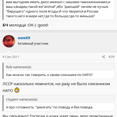
вам выгоднее иметь дело именно с нашими таможенниками,и
ваш канадец-такой же"animal",ибо "дающий" ничем не лучше
"берущего"-одного поля ягоды.И что творится в России
такого,чего в мире нет,где то больше,где-то меньше?
БЧ
молодца :OK-) :good:
ник69
Активный участник
9 Сен 2011
#39
Rob написал(а):
Как можно так говорить о своем союзнике по НАТО?
ЛССР насколько помнится, ни разу не было союзником
НАТО
студент написал(а):
я про готовность "зажигать" по поводу и без повода.
Вы серьёзно? Господа о коих идет речь зело практичные