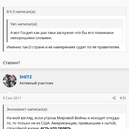
Я лично не имею ничего против простых американцев, и мы и
они оказались заложниками демократии. И мы и они выбирая
БЧ-5 написал(а):
не имеют права выбора. Но меня по настоящему коробит от
заявлений их правительства. Я конечно не специалист, но по
моему подобное не позволяли даже наши руководители в
Yan написал(а):
период холодной войны...
А вот Госдеп как раз таки заслужил что бы его поминали
нехорошими словами.
Какой из этого можно сделать вывод?
Именно так.О стране и её намерениях судят по её правителям.
Сталин?
SHITZ
Активный участник
9 Сен 2011
#35
Экономист написал(а):
На мой взгляд, если угроза Мировой Войны и исходит откуда-
то, то только не из США. Американцам, привыкшим к сытой,
спокойной жизни,
есть что терять
..