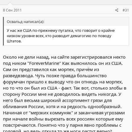
8 Сен 2011
#31
Освальд написал(а):
У нас же США по-прежнему пугалка, что говорит о крайне
низком уровне всех, кто разводит демагогию по поводу
Штатов.
Около не дели назад, на сайте зарегистрировался некто
под ником "ForeverMarine" Как выяснилось он из США.
Сам он представился как морпех, причём из
разведвзвода. Чуть позже правда большинство
форумчан пришло к выводу что он отнюдь на морпех,
но то что он был из США - факт. Так вот, столько злобы в
сторону России мне не доводилось видеть никогда. У
него был весьма широкий ассортимент грязи для
обливания России, хотя и на редкость однообразный.
Начиная от "мерзких коммуняк" и заканчивая угрозами
при начале войны вырезать всех россиян которые ему
повстречаются. Понятно что у парня явно проблемы с
головой, но ведь откуда то же ноги растут верно?