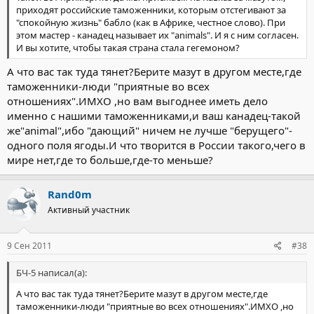
приходят российские таможенники, которым отстегивают за
"спокойную жизнь" бабло (как в Африке, честное слово). При
этом мастер - канадец называет их "animals". И я с ним согласен.
И вы хотите, чтобы такая страна стала гегемоном?
А что вас так туда тянет?Берите мазут в другом месте,где
таможенники-люди "приятные во всех
отношениях".ИМХО ,но вам выгоднее иметь дело
именно с нашими таможенниками,и ваш канадец-такой
же"animal",ибо "дающий" ничем не лучше "берущего"-
одного поля ягоды.И что творится в России такого,чего в
мире нет,где то больше,где-то меньше?
Rand0m
Активный участник
9 Сен 2011
#38
БЧ-5 написал(а):
А что вас так туда тянет?Берите мазут в другом месте,где
таможенники-люди "приятные во всех отношениях".ИМХО ,но