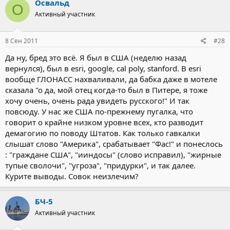
Освальд
О
Активный участник
8 Сен 2011
#28
Да ну, бред это всё. Я был в США (неделю назад
вернулся), был в esri, google, cal poly, stanford. В esri
вообще ГЛОНАСС нахваливали, да бабка даже в мотеле
сказала "о да, мой отец когда-то был в Питере, я тоже
хочу очень, очень рада увидеть русского!" И так
повсюду. У нас же США по-прежнему пугалка, что
говорит о крайне низком уровне всех, кто разводит
демагогию по поводу Штатов. Как только гавкалки
слышат слово "Америка", срабатывает "Фас!" и понеслось
: "граждане США", "ииндосы" (слово исправил), "жирные
тупые сволочи", "угроза", "придурки", и так далее.
Курите выводы. Совок неизлечим?
БЧ-5
Активный участник