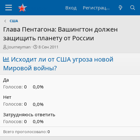
Вход
Регистрация
США
Глава Пентагона: Вашингтон должен
защищить планету от России
А
Д
Journeyman
8 Сен 2011
в
а
т
Исходит ли от США угроза новой
т
о
а
Мировой войны?
р
н
т
а
Да
е
ч
м
а
Голосов:
0
0,0%
ы
л
Нет
а
Голосов:
0
0,0%
Затрудняюсь ответить
Голосов:
0
0,0%
Всего проголосовало
0