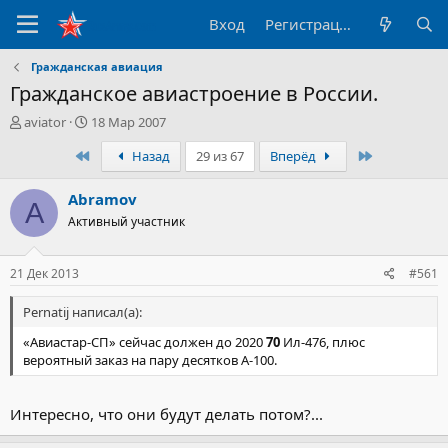
Вход
Регистрация
Гражданская авиация
Гражданское авиастроение в России.
А
Д
aviator
18 Мар 2007
в
а
Первый
Последний
Назад
29 из 67
Вперёд
т
т
о
а
р
н
Abramov
A
т
а
Активный участник
е
ч
м
а
ы
л
21 Дек 2013
#561
а
Pernatij написал(а):
«Авиастар-СП» сейчас должен до 2020
70
Ил-476, плюс
вероятный заказ на пару десятков А-100.
Интересно, что они будут делать потом?...