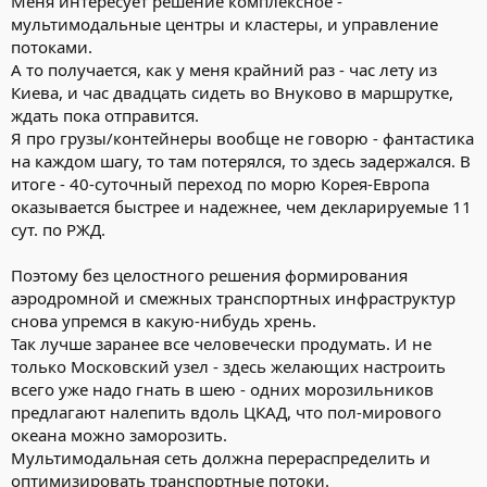
Меня интересует решение комплексное -
мультимодальные центры и кластеры, и управление
потоками.
А то получается, как у меня крайний раз - час лету из
Киева, и час двадцать сидеть во Внуково в маршрутке,
ждать пока отправится.
Я про грузы/контейнеры вообще не говорю - фантастика
на каждом шагу, то там потерялся, то здесь задержался. В
итоге - 40-суточный переход по морю Корея-Европа
оказывается быстрее и надежнее, чем декларируемые 11
сут. по РЖД.
Поэтому без целостного решения формирования
аэродромной и смежных транспортных инфраструктур
снова упремся в какую-нибудь хрень.
Так лучше заранее все человечески продумать. И не
только Московский узел - здесь желающих настроить
всего уже надо гнать в шею - одних морозильников
предлагают налепить вдоль ЦКАД, что пол-мирового
океана можно заморозить.
Мультимодальная сеть должна перераспределить и
оптимизировать транспортные потоки.