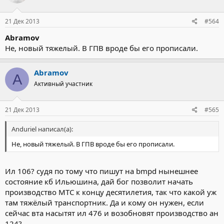
21 Дек 2013
#564
Abramov
Не, новый тяжелый. В ГПВ вроде бы его прописали.
Abramov
A
Активный участник
21 Дек 2013
#565
Anduriel написал(а):
Не, новый тяжелый. В ГПВ вроде бы его прописали.
Ил 106? судя по тому что пишут на bmpd нынешнее
состояние кб Ильюшина, дай бог позволит начать
производство МТС к концу десятилетия, так что какой уж
там тяжёлый транспортник. Да и кому он нужен, если
сейчас вта насытят ил 476 и возобновят производство ан
124?