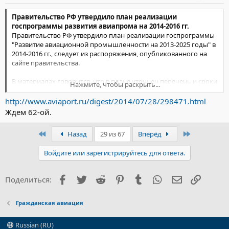
Правительство РФ утвердило план реализации
госпрограммы развития авиапрома на 2014-2016 гг.
Правительство РФ утвердило план реализации госпрограммы
"Развитие авиационной промышленности на 2013-2025 годы" в
2014-2016 гг., следует из распоряжения, опубликованного на
сайте правительства.
В материалах говорится, что в плане уточнен перечень и сроки
Нажмите, чтобы раскрыть...
наступления контрольных событий в соответствии с
мероприятиями госпрограммы.
http://www.aviaport.ru/digest/2014/07/28/298471.html
Ждем 62-ой.
Так, в списке наиболее важных мероприятий числятся создание
опытного образца и первый полет магистрального самолета
Первый
Последний
Назад
29 из 67
Вперёд
МС-21 (2016 г.), разработка прототипа легкого многоцелевого
самолета на 19 мест и выпуск рабочей конструкторской
Войдите или зарегистрируйтесь для ответа.
документации на 9-местный самолет для местных авиалиний
(2016 г.). В 2015 г. планируется получение сертификата типа
Авиарегистра МАК на вертолет Ми-38 и первый полет
Facebook
Twitter
Reddit
Pinterest
Tumblr
WhatsApp
Электронна
Ссылка
Поделиться:
летающей лаборатории перспективного скоростного
вертолета. Кроме того, в текущем году планируется первый
полет многоцелевого вертолета Ка-62.
Гражданская авиация
Как следует из документов, в общей сложности в
Russian (RU)
утвержденный план включено 69 контрольных событий,