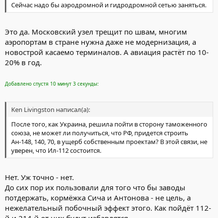
Сейчас надо бы аэродромной и гидродромной сетью заняться.
Это да. Московский узел трещит по швам, многим
аэропортам в стране нужна даже не модернизация, а
новострой касаемо терминалов. А авиация растёт по 10-
20% в год.
Добавлено спустя 10 минут 3 секунды:
Ken Livingston написал(а):
После того, как Украина, решила пойти в сторону таможенного
союза, не может ли получиться, что РФ, придется строить
Ан-148, 140, 70, в ущерб собственным проектам? В этой связи, не
уверен, что Ил-112 состоится.
Нет. Уж точно - нет.
До сих пор их пользовали для того что бы заводы
потдержать, кормёжка Сича и Антонова - не цель, а
нежелательный побочный эффект этого. Как пойдёт 112-
й и 214-й от них будут избавлятся.