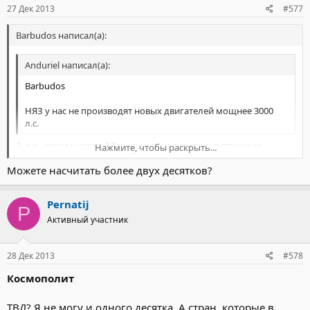
27 Дек 2013
#577
Barbudos написал(а):
Anduriel написал(а):
Barbudos
НЯЗ у нас не производят новых двигателей мощнее 3000
л.с.
А-а-а... секрет утерян? Так надо пригласить иностранных
Нажмите, чтобы раскрыть...
специалистов, как при Петре Первом. А то фигня какая-то:
Можете насчитать более двух десятков?
десятки стран без напруги штампуют любые ТВД, а у нас такой
Нажмите, чтобы раскрыть...
позор! :grin:
Pernatij
P
Активный участник
28 Дек 2013
#578
Космополит
ТВД? Я не могу и одного десятка. А стран, которые в