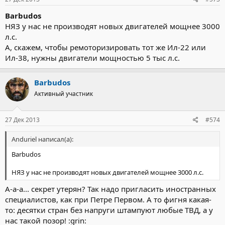
Barbudos
НЯЗ у нас не производят новых двигателей мощнее 3000
л.с.
А, скажем, чтобы ремоторизировать тот же Ил-22 или
Ил-38, нужны двигатели мощностью 5 тыс л.с.
Barbudos
Активный участник
27 Дек 2013
#574
Anduriel написал(а):
Barbudos
НЯЗ у нас не производят новых двигателей мощнее 3000 л.с.
А-а-а... секрет утерян? Так надо пригласить иностранных
специалистов, как при Петре Первом. А то фигня какая-
то: десятки стран без напруги штампуют любые ТВД, а у
нас такой позор! :grin: