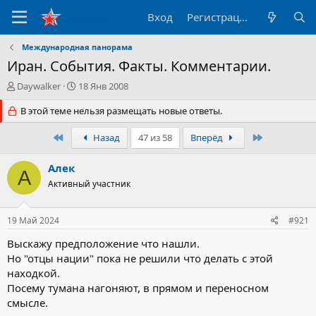
Вход
Регистрация
Международная панорама
Иран. События. Факты. Комментарии.
А
Д
Daywalker
18 Янв 2008
в
а
т
В этой теме нельзя размещать новые ответы.
т
о
а
р
н
Первый
Последний
Назад
47 из 58
Вперёд
т
а
е
ч
Алек
А
м
а
Активный участник
ы
л
а
19 Май 2024
#921
Выскажу предположение что нашли.
Но "отцы нации" пока не решили что делать с этой
находкой.
Посему тумана нагоняют, в прямом и переносном
смысле.