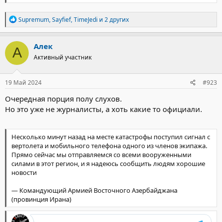
Р
Supremum
,
Sayfief
,
TimeJedi
и 2 других
е
а
к
Алек
А
ц
Активный участник
и
и
:
19 Май 2024
#923
Очередная порция полу слухов.
Но это уже не журналисты, а хоть какие то официали.
Несколько минут назад на месте катастрофы поступил сигнал с
вертолета и мобильного телефона одного из членов экипажа.
Прямо сейчас мы отправляемся со всеми вооруженными
силами в этот регион, и я надеюсь сообщить людям хорошие
новости
— Командующий Армией Восточного Азербайджана
(провинция Ирана)