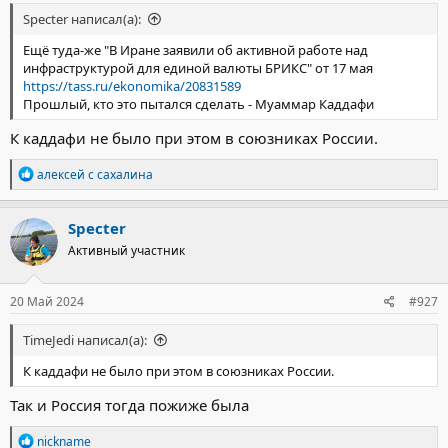
Specter написал(а):
Ещё туда-же "В Иране заявили об активной работе над
инфраструктурой для единой валюты БРИКС" от 17 мая
https://tass.ru/ekonomika/20831589
Прошлый, кто это пытался сделать - Муаммар Каддафи
К каддафи не было при этом в союзниках России.
Р
алексей с сахалина
е
а
к
Specter
ц
Активный участник
и
и
:
20 Май 2024
#927
TimeJedi написал(а):
К каддафи не было при этом в союзниках России.
Так и Россия тогда пожиже была
Р
nickname