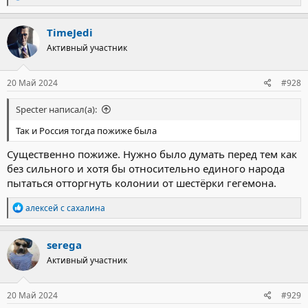
е
а
к
TimeJedi
ц
Активный участник
и
и
:
20 Май 2024
#928
Specter написал(а):
Так и Россия тогда пожиже была
Существенно пожиже. Нужно было думать перед тем как
без сильного и хотя бы относительно единого народа
пытаться отторгнуть колонии от шестёрки гегемона.
Р
алексей с сахалина
е
а
к
serega
ц
Активный участник
и
и
:
20 Май 2024
#929