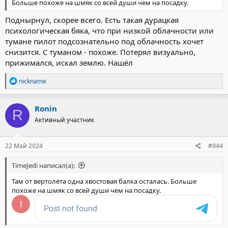
Больше похоже на шмяк со всей души чем на посадку.
Поднырнул, скорее всего. Есть такая дурацкая
психологическая бяка, что при низкой облачности или
тумане пилот подсознательно под облачность хочет
снизится. С туманом - похоже. Потерял визуально,
прижимался, искал землю. Нашёл
Р
nickname
е
а
к
Ronin
R
ц
Активный участник
и
и
:
22 Май 2024
#944
TimeJedi написал(а):
Там от вертолёта одна хвостовая балка осталась. Больше
похоже на шмяк со всей души чем на посадку.