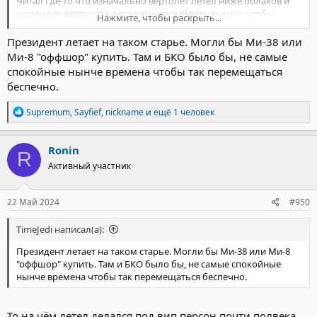
Читал где-то что изначально вертолёт летел ниже облаков и
командир вертолёта дал указание набрать высоту, чтобы
Нажмите, чтобы раскрыть...
лететь над облаками.
После чего связь пропала.
Президент летает на таком старье. Могли бы Ми-38 или
В таком случае получается тупо не заметили склон горы.
Ми-8 "оффшор" купить. Там и БКО было бы, не самые
спокойные нынче времена чтобы так перемещаться
Официальную версию озвучат по любому.
беспечно.
Р
Supremum
,
Sayfief
,
nickname
и ещё 1 человек
е
а
к
Ronin
R
ц
Активный участник
и
и
:
22 Май 2024
#950
TimeJedi написал(а):
Президент летает на таком старье. Могли бы Ми-38 или Ми-8
"оффшор" купить. Там и БКО было бы, не самые спокойные
нынче времена чтобы так перемещаться беспечно.
То на чём летел делался под вип персон почти полвека