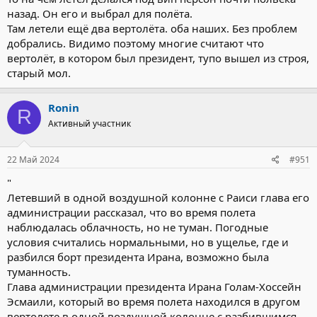
назад. Он его и выбрал для полёта.
Там летели ещё два вертолёта. оба наших. Без проблем
добрались. Видимо поэтому многие считают что
вертолёт, в котором был президент, тупо вышел из строя,
старый мол.
Ronin
R
Активный участник
22 Май 2024
#951
"
Летевший в одной воздушной колонне с Раиси глава его
администрации рассказал, что во время полета
наблюдалась облачность, но не туман. Погодные
условия считались нормальными, но в ущелье, где и
разбился борт президента Ирана, возможно была
туманность.
Глава администрации президента Ирана Голам-Хоссейн
Эсмаили, который во время полета находился в другом
вертолете в одной воздушной колонне с разбившимся