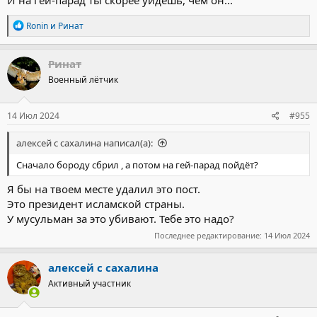
Р
Ronin
и
Ринат
е
а
к
Ринат
ц
Военный лётчик
и
и
:
14 Июл 2024
#955
алексей с сахалина написал(а):
Сначало бороду сбрил , а потом на гей-парад пойдёт?
Я бы на твоем месте удалил это пост.
Это президент исламской страны.
У мусульман за это убивают. Тебе это надо?
Последнее редактирование:
14 Июл 2024
алексей с сахалина
Активный участник