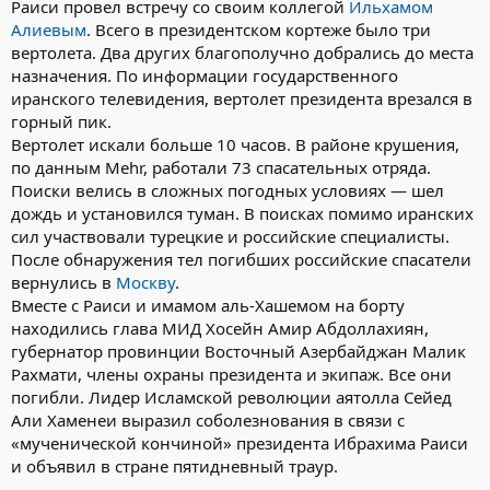
Раиси провел встречу со своим коллегой
Ильхамом
Алиевым
. Всего в президентском кортеже было три
вертолета. Два других благополучно добрались до места
назначения. По информации государственного
иранского телевидения, вертолет президента врезался в
горный пик.
Вертолет искали больше 10 часов. В районе крушения,
по данным Mehr, работали 73 спасательных отряда.
Поиски велись в сложных погодных условиях — шел
дождь и установился туман. В поисках помимо иранских
сил участвовали турецкие и российские специалисты.
После обнаружения тел погибших российские спасатели
вернулись в
Москву
.
Вместе с Раиси и имамом аль-Хашемом на борту
находились глава МИД Хосейн Амир Абдоллахиян,
губернатор провинции Восточный Азербайджан Малик
Рахмати, члены охраны президента и экипаж. Все они
погибли. Лидер Исламской революции аятолла Сейед
Али Хаменеи выразил соболезнования в связи с
«мученической кончиной» президента Ибрахима Раиси
и объявил в стране пятидневный траур.
.