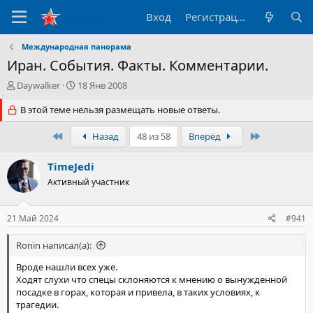
Вход
Регистрация
Международная панорама
Иран. События. Факты. Комментарии.
А
Д
Daywalker
18 Янв 2008
в
а
т
В этой теме нельзя размещать новые ответы.
т
о
а
р
н
Первый
Последний
Назад
48 из 58
Вперёд
т
а
е
ч
TimeJedi
м
а
Активный участник
ы
л
а
21 Май 2024
#941
Ronin написал(а):
Вроде нашли всех уже.
Ходят слухи что спецы склоняются к мнению о вынужденной
посадке в горах, которая и привела, в таких условиях, к
трагедии.