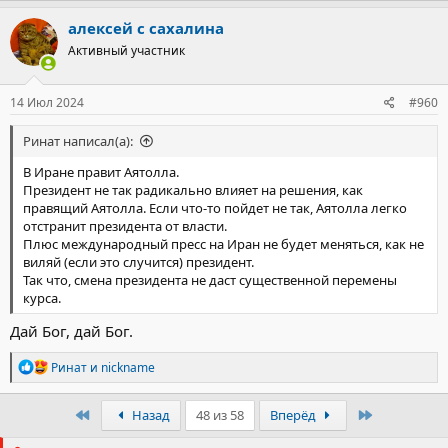
а
к
алексей с сахалина
ц
Активный участник
и
и
:
14 Июл 2024
#960
Ринат написал(а):
В Иране правит Аятолла.
Президент не так радикально влияет на решения, как
правящий Аятолла. Если что-то пойдет не так, Аятолла легко
отстранит президента от власти.
Плюс международный пресс на Иран не будет меняться, как не
виляй (если это случится) президент.
Так что, смена президента не даст существенной перемены
курса.
Дай Бог, дай Бог.
Р
Ринат
и
nickname
е
а
к
Первый
Последний
Назад
48 из 58
Вперёд
ц
и