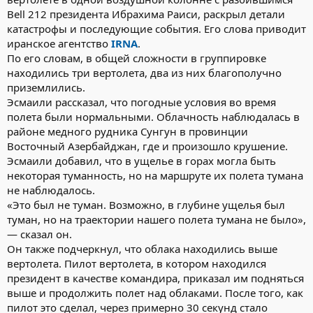
Bell 212 президента Ибрахима Раиси, раскрыл детали
катастрофы и последующие события. Его слова приводит
иранское агентство
IRNA
.
По его словам, в общей сложности в группировке
находились три вертолета, два из них благополучно
приземлились.
Эсмаили рассказал, что погодные условия во время
полета были нормальными. Облачность наблюдалась в
районе медного рудника Сунгун в провинции
Восточный Азербайджан, где и произошло крушение.
Эсмаили добавил, что в ущелье в горах могла быть
некоторая туманность, но на маршруте их полета тумана
не наблюдалось.
«Это был не туман. Возможно, в глубине ущелья был
туман, но на траектории нашего полета тумана не было»,
— сказал он.
Он также подчеркнул, что облака находились выше
вертолета. Пилот вертолета, в котором находился
президент в качестве командира, приказал им подняться
выше и продолжить полет над облаками. После того, как
пилот это сделал, через примерно 30 секунд стало