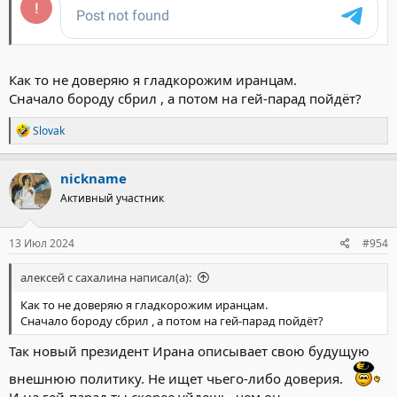
Как то не доверяю я гладкорожим иранцам.
Сначало бороду сбрил , а потом на гей-парад пойдёт?
Р
Slovak
е
а
к
nickname
ц
Активный участник
и
и
:
13 Июл 2024
#954
алексей с сахалина написал(а):
Как то не доверяю я гладкорожим иранцам.
Сначало бороду сбрил , а потом на гей-парад пойдёт?
Так новый президент Ирана описывает свою будущую
внешнюю политику. Не ищет чьего-либо доверия.
И на гей-парад ты скорее уйдешь, чем он...