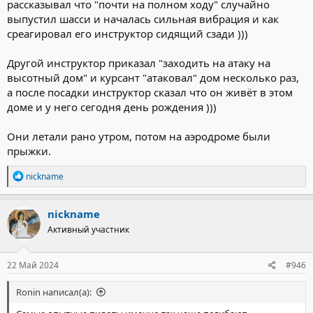
рассказывал что "почти на полном ходу" случайно
выпустил шасси и началась сильная вибрация и как
среагировал его инструктор сидящий сзади )))
Другой инструктор приказал "заходить на атаку на
высотный дом" и курсант "атаковал" дом несколько раз,
а после посадки инструктор сказал что он живёт в этом
доме и у него сегодня день рождения )))
Они летали рано утром, потом на аэродроме были
прыжки.
Р
nickname
е
а
к
nickname
ц
Активный участник
и
и
:
22 Май 2024
#946
Ronin написал(а):