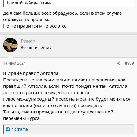
Каждый выбирает сам.
Да я сам больше всех обрадуюсь, если в этом случае
откажусь неправым.
Но не нравится мне всё это.
Ринат
Военный лётчик
14 Июл 2024
#959
В Иране правит Аятолла.
Президент не так радикально влияет на решения, как
правящий Аятолла. Если что-то пойдет не так, Аятолла
легко отстранит президента от власти.
Плюс международный пресс на Иран не будет меняться,
как не виляй (если это случится) президент.
Так что, смена президента не даст существенной
перемены курса.
Р
nickname
е