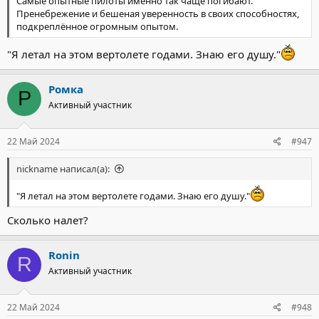
Самые опытные пилоты именно так чаще погибают.
Пренебрежение и бешеная уверенность в своих способностях,
подкреплённое огромным опытом.
"Я летал на этом вертолете годами. Знаю его душу."
Ромка
Р
Активный участник
22 Май 2024
#947
nickname написал(а):
"Я летал на этом вертолете годами. Знаю его душу."
Сколько налет?
Ronin
R
Активный участник
22 Май 2024
#948