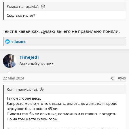
Ромка написал(а):
Сколько налет?
Текст в кавычках. Думаю вы его не правильно поняли.
Р
nickname
е
а
к
TimeJedi
ц
Активный участник
и
и
:
22 Май 2024
#949
Ronin написал(а):
Так он сгорел весь.
Запросто могло что-то отказать, вплоть до двигателя, вроде
вертушке было около 45 лет.
Пилоты там были опытные, возможно и пытались посадить.
Но на том месте склон горы.