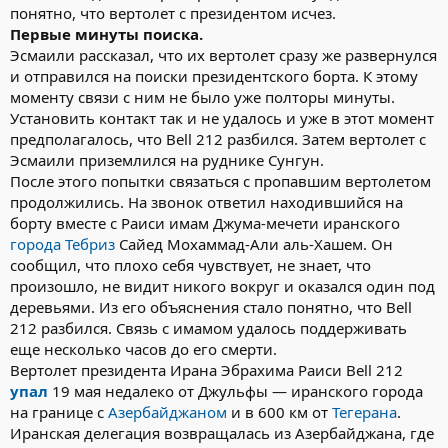
понятно, что вертолет с президентом исчез.
Первые минуты поиска.
Эсмаили рассказал, что их вертолет сразу же развернулся
и отправился на поиски президентского борта. К этому
моменту связи с ним не было уже полторы минуты.
Установить контакт так и не удалось и уже в этот момент
предполагалось, что Bell 212 разбился. Затем вертолет с
Эсмаили приземлился на руднике Сунгун.
После этого попытки связаться с пропавшим вертолетом
продолжились. На звонок ответил находившийся на
борту вместе с Раиси имам Джума-мечети иранского
города Тебриз
Сайед Мохаммад-Али аль-Хашем. Он
сообщил, что плохо себя чувствует, не знает, что
произошло, не видит никого вокруг и оказался один под
деревьями. Из его объяснения стало понятно, что Bell
212 разбился. Связь с имамом удалось поддерживать
еще несколько часов до его смерти.
Вертолет президента Ирана Эбрахима Раиси Bell 212
упал
19 мая недалеко от Джульфы — иранского города
на границе с
Азербайджаном
и в 600 км от
Тегерана
.
Иранская делегация возвращалась из Азербайджана, где