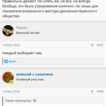
Правильно делают. Но опять же, не все, не всегда.
Вообще, это было утрирование конечно. Но лишь для
показателя возможного вектора движения Иранского
общества .
Ринат
Военный лётчик
14 Июл 2024
#957
Каждый выбирает сам.
Р
Ronin
е
а
к
алексей с сахалина
ц
Активный участник
и
и
:
14 Июл 2024
#958
Ринат написал(а):