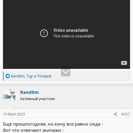
Р
Rand0m
,
Tigr
и
TimeJedi
е
а
к
Rand0m
ц
Активный участник
и
и
:
19 Май 2023
#327
Еще прошлогоднее, но кину все равно сюда -
Вот что отвечают экипажи :