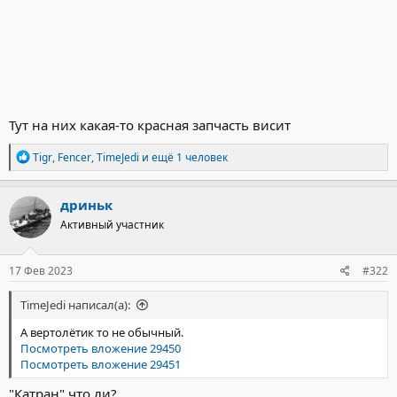
Тут на них какая-то красная запчасть висит
Р
Tigr
,
Fencer
,
TimeJedi
и ещё 1 человек
е
а
к
дриньк
ц
Активный участник
и
и
:
17 Фев 2023
#322
TimeJedi написал(а):
А вертолётик то не обычный.
Посмотреть вложение 29450
Посмотреть вложение 29451
"Катран" что ли?