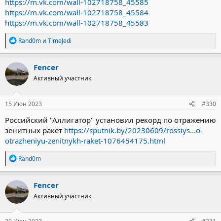
https://m.vk.com/wall-102718758_45585
https://m.vk.com/wall-102718758_45584
https://m.vk.com/wall-102718758_45583
Р
Rand0m
и
TimeJedi
е
а
к
Fencer
ц
Активный участник
и
и
:
15 Июн 2023
#330
Российский "Аллигатор" установил рекорд по отражению
зенитных ракет
https://sputnik.by/20230609/rossiys...o-
otrazheniyu-zenitnykh-raket-1076454175.html
Р
Rand0m
е
а
к
Fencer
ц
Активный участник
и
и
: