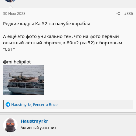
30 Июл 2023
#336
Редкие кадры Ка-52 на палубе корабля
А ещё это фото уникально тем, что на фото первый
опытный лётный образец в-80ш2 (ка 52) с бортовым
"061"
@milhelipilot
Р
Haustmyrkr
,
Fencer
и
Brice
е
а
к
Haustmyrkr
ц
Активный участник
и
и