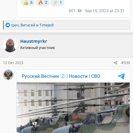
Р
грач
,
Витасей
и
TimeJedi
е
а
к
Haustmyrkr
ц
Активный участник
и
и
:
12 Окт 2023
#339