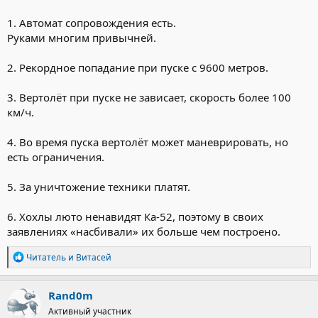
1. Автомат сопровождения есть.
Руками многим привычней.
2. Рекордное попадание при пуске с 9600 метров.
3. Вертолёт при пуске не зависает, скорость более 100
км/ч.
4. Во время пуска вертолёт может маневрировать, но
есть ограничения.
5. За уничтожение техники платят.
6. Хохлы люто ненавидят Ка-52, поэтому в своих
заявлениях «насбивали» их больше чем построено.
Р
Читатель
и
Витасей
е
а
к
Rand0m
ц
Активный участник
и