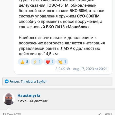
Р
Fencer
,
TimeJedi
и
Sayfief
е
а
к
Haustmyrkr
ц
Активный участник
и
и
:
17 Сен 2023
#338