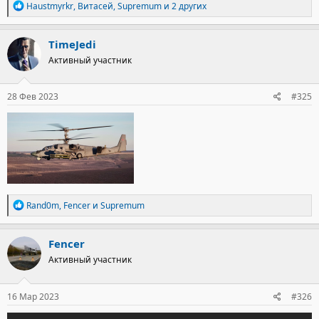
Р
Haustmyrkr
,
Витасей
,
Supremum
и 2 других
е
а
к
TimeJedi
ц
Активный участник
и
и
:
28 Фев 2023
#325
Р
Rand0m
,
Fencer
и
Supremum
е
а
к
Fencer
ц
Активный участник
и
и
:
16 Мар 2023
#326