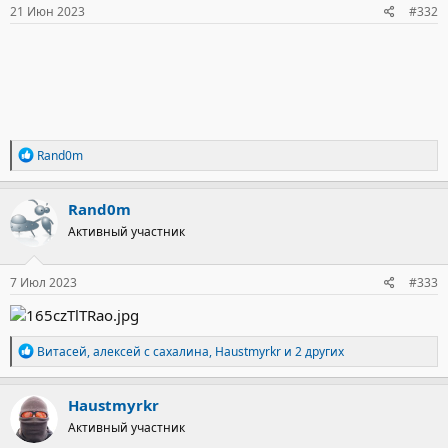
21 Июн 2023
#332
Р
Rand0m
е
а
к
Rand0m
ц
Активный участник
и
и
:
7 Июл 2023
#333
Р
Витасей
,
алексей с сахалина
,
Haustmyrkr
и 2 других
е
а
к
Haustmyrkr
ц
Активный участник
и
и