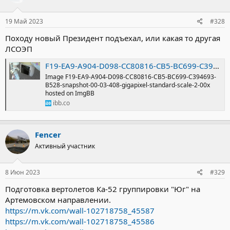
и
:
19 Май 2023
#328
Походу новый Президент подъехал, или какая то другая
ЛСОЭП
F19-EA9-A904-D098-CC80816-CB5-BC699-C394693-B528-snapshot-00-03-408-gigapixel-standard-scale-2-00x hosted at ImgBB
Image F19-EA9-A904-D098-CC80816-CB5-BC699-C394693-
B528-snapshot-00-03-408-gigapixel-standard-scale-2-00x
hosted on ImgBB
ibb.co
Fencer
Активный участник
8 Июн 2023
#329
Подготовка вертолетов Ка-52 группировки "Юг" на
Артемовском направлении.
https://m.vk.com/wall-102718758_45587
https://m.vk.com/wall-102718758_45586