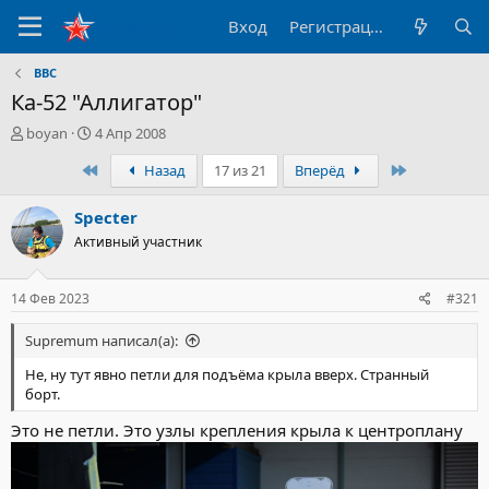
Вход
Регистрация
ВВС
Ка-52 "Аллигатор"
А
Д
boyan
4 Апр 2008
в
а
Первый
Последний
Назад
17 из 21
Вперёд
т
т
о
а
р
н
Specter
т
а
Активный участник
е
ч
м
а
ы
л
14 Фев 2023
#321
а
Supremum написал(а):
Не, ну тут явно петли для подъёма крыла вверх. Странный
борт.
Это не петли. Это узлы крепления крыла к центроплану