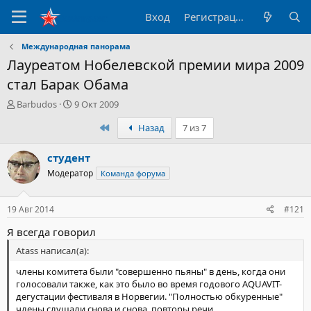
Вход
Регистрация
Международная панорама
Лауреатом Нобелевской премии мира 2009
стал Барак Обама
А
Д
Barbudos
9 Окт 2009
в
а
Первый
Назад
7 из 7
т
т
о
а
р
н
студент
т
а
Модератор
Команда форума
е
ч
м
а
ы
л
19 Авг 2014
#121
а
Я всегда говорил
Atass написал(а):
члены комитета были "совершенно пьяны" в день, когда они
голосовали также, как это было во время годового AQUAVIT-
дегустации фестиваля в Норвегии. "Полностью обкуренные"
члены слушали снова и снова, повторы речи