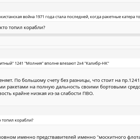
истанская война 1971 года стала последней, когда ракетные катера т
 кто топил корабли?
итный" 1241 "Молния" вполне влезают 2х4 "Калибр-НК"
еняет. По большому счету без разницы, что стоит на пр.1241 
ими ракетами на полную дальность своими бортовыми средс
ость крайне низкая из-за слабости ПВО.
о топил корабли?
новном именно предствавителей именно "москитного флота