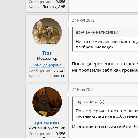
Сообщения
9.656
Адрес
Донецк, ДНР
27 Июл 2012
дончанин написал(а):
Ничто не мешает авиабазе получ
прибрежных водах
Tigr
Модератор
После феерического потопле
Команда форума
не проявили себя как грозн
Сообщения
25.543
Адрес
Саратов
27 Июл 2012
Tigr написал(а):
После феерического потопления
грозная сила даже в собственн
дончанин
Индо-пакистанская война, б
Активный участник
Сообщения
9.656