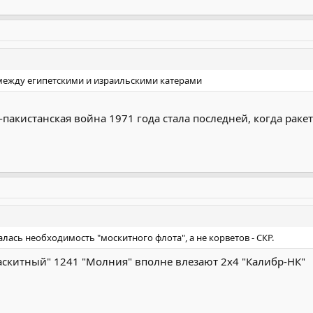
 между египетскими и израильскими катерами
пакистанская война 1971 года стала последней, когда раке
лась необходимость "москитного флота", а не корветов - СКР.
аскитный" 1241 "Молния" вполне влезают 2х4 "Калибр-НК"