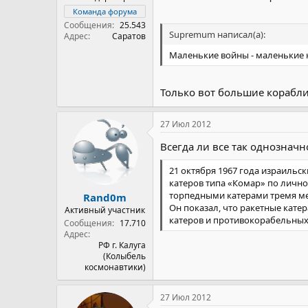
Команда форума
Сообщения
25.543
Supremum написал(а):
Адрес
Саратов
Маленькие войны - маленькие 
Только вот большие корабли 
27 Июл 2012
Всегда ли все так однознач
21 октября 1967 года израильс
катеров типа «Комар» по лично
торпедными катерами тремя ме
Rand0m
Он показал, что ракетные кате
Активный участник
катеров и противокорабельных 
Сообщения
17.710
Адрес
РФ г. Калуга
(Колыбель
космонавтики)
27 Июл 2012