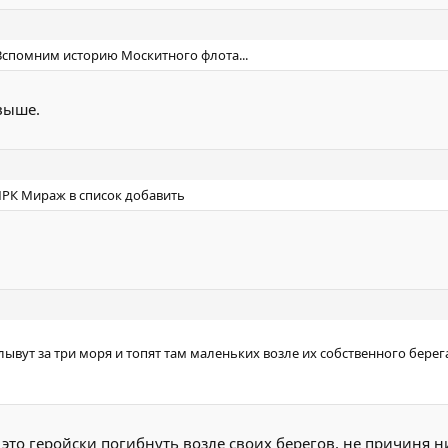
 Вспомним историю Москитного флота...
выше.
 МРК Мираж в список добавить
ывут за три моря и топят там маленьких возле их собственного берег
- это геройски погибнуть возле своих берегов, не причиня 