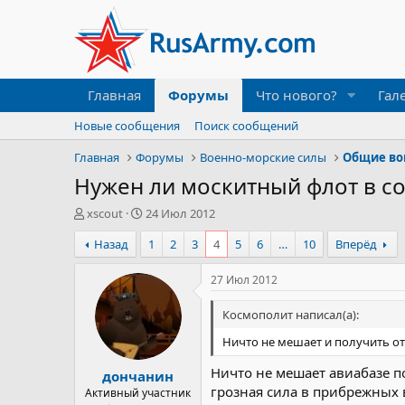
Главная
Форумы
Что нового?
Гал
Новые сообщения
Поиск сообщений
Главная
Форумы
Военно-морские силы
Общие во
Нужен ли москитный флот в с
А
Д
xscout
24 Июл 2012
в
а
Назад
1
2
3
4
5
6
…
10
Вперёд
т
т
о
а
р
н
27 Июл 2012
т
а
е
ч
Космополит написал(а):
м
а
Ничто не мешает и получить от 
ы
л
а
Ничто не мешает авиабазе по
дончанин
грозная сила в прибрежных 
Активный участник