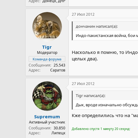
Адрес
Донецк, ДНР
27 Июл 2012
дончанин написал(а):
Индо-пакистанская война, бои
Tigr
Насколько я помню, то Индо-
Модератор
целых два).
Команда форума
Сообщения
25.543
Адрес
Саратов
27 Июл 2012
Tigr написал(а):
Дык, вроде изначально обсужда
Кже определились что на "м
Supremum
Активный участник
Сообщения
30.850
Добавлено спустя 1 минуту 20 секунд:
Адрес
Липецк