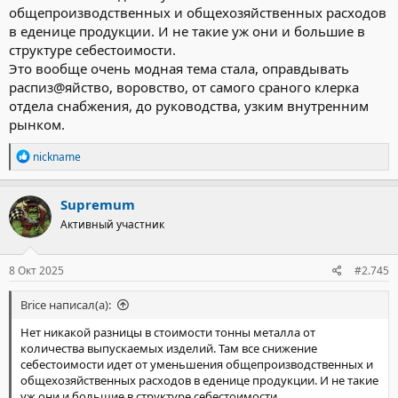
общепроизводственных и общехозяйственных расходов
в еденице продукции. И не такие уж они и большие в
структуре себестоимости.
Это вообще очень модная тема стала, оправдывать
распиз@яйство, воровство, от самого сраного клерка
отдела снабжения, до руководства, узким внутренним
рынком.
Р
nickname
е
а
к
Supremum
ц
Активный участник
и
и
:
8 Окт 2025
#2.745
Brice написал(а):
Нет никакой разницы в стоимости тонны металла от
количества выпускаемых изделий. Там все снижение
себестоимости идет от уменьшения общепроизводственных и
общехозяйственных расходов в еденице продукции. И не такие
уж они и большие в структуре себестоимости.