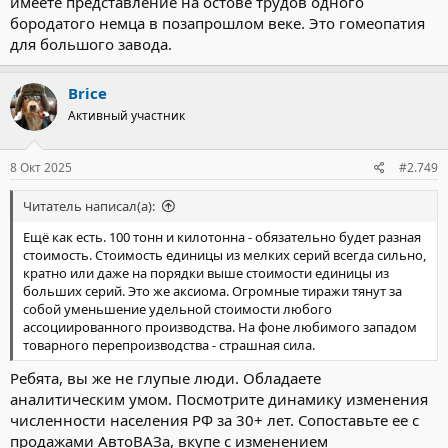
имеете представление на остове трудов одного
бородатого немца в позапрошлом веке. Это гомеопатия
для большого завода.
Brice
Активный участник
8 Окт 2025
#2.749
Читатель написал(а):
Ещё как есть. 100 тонн и килотонна - обязательно будет разная
стоимость. Стоимость единицы из мелких серий всегда сильно,
кратно или даже на порядки выше стоимости единицы из
больших серий. Это же аксиома. Огромные тиражи тянут за
собой уменьшение удельной стоимости любого
ассоциированного производства. На фоне любимого западом
товарного перепроизводства - страшная сила.
Ребята, вы же не глупые люди. Обладаете
аналитическим умом. Посмотрите динамику изменения
численности населения РФ за 30+ лет. Сопоставьте ее с
продажами АвтоВАЗа, вкупе с изменением