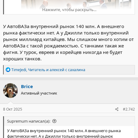
Нажмите, чтобы раскрыть...
У АвтоВАЗа внутренний рынок 140 млн. А внешнего
рынка фактически нет. А у Джилли только внутренний
рынок миллиард китайцев. Мы слишком много хотим от
АвтоВАЗа с такой рождаемостью. С танками такая же
фигня. У турок, евреев и корейцев никогда не будет
хороших танков.
Р
TimeJedi
,
Читатель
и
алексей с сахалина
е
а
к
Brice
ц
Активный участник
и
и
:
8 Окт 2025
#2.742
Supremum написал(а):
У АвтоВАЗа внутренний рынок 140 млн. А внешнего рынка
фактически нет. А у Джилли только внутренний рынок