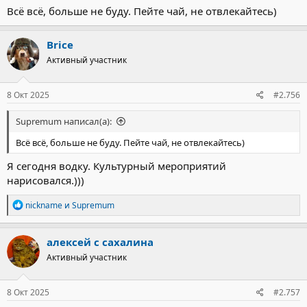
Всё всё, больше не буду. Пейте чай, не отвлекайтесь)
Brice
Активный участник
8 Окт 2025
#2.756
Supremum написал(а):
Всё всё, больше не буду. Пейте чай, не отвлекайтесь)
Я сегодня водку. Культурный мероприятий
нарисовался.)))
Р
nickname
и
Supremum
е
а
к
алексей с сахалина
ц
Активный участник
и
и
:
8 Окт 2025
#2.757