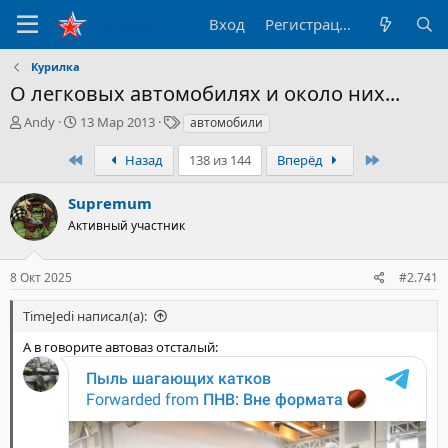
Вход
Регистрация
Курилка
О легковых автомобилях и около них...
А
Д
Т
Andy
13 Мар 2013
автомобили
в
а
е
т
т
г
Первый
Последни
Назад
138 из 144
Вперёд
о
а
и
р
н
Supremum
т
а
Активный участник
е
ч
м
а
ы
л
8 Окт 2025
#2.741
а
TimeJedi написал(а):
А в говорите автоваз отсталый: