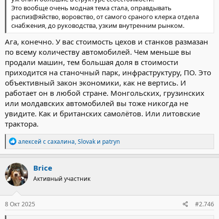
Это вообще очень модная тема стала, оправдывать
распиз@яйство, воровство, от самого сраного клерка отдела
снабжения, до руководства, узким внутренним рынком.
Ага, конечно. У вас стоимость цехов и станков размазан
по всему количеству автомобилей. Чем меньше вы
продали машин, тем большая доля в стоимости
приходится на станочный парк, инфраструктуру, ПО. Это
объективный закон экономики, как не вертись. И
работает он в любой стране. Монгольских, грузинских
или молдавских автомобилей вы тоже никогда не
увидите. Как и британских самолётов. Или литовские
трактора.
Р
алексей с сахалина
,
Slovak
и
patryn
е
а
к
Brice
ц
Активный участник
и
и
:
8 Окт 2025
#2.746