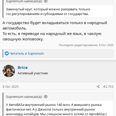
Supremum написал(а):
Замкнутый круг, который можно разорвать только
гос.регулированием и субсидиями от государства.
А государство будет вкладываться только в народный
автомобиль.
То есть, в переводе на народный же язык, в чахлую
овощную жоповозку.
Последнее редактирование:
8 Окт 2025
Р
Читатель
и
Supremum
е
а
к
Brice
ц
Активный участник
и
и
:
8 Окт 2025
#2.753
Supremum написал(а):
У АвтоВАЗа внутренний рынок 140 млн. А внешнего рынка
фактически нет. А у Джилли только внутренний рынок
миллиард китайцев. Мы слишком много хотим от АвтоВАЗа с