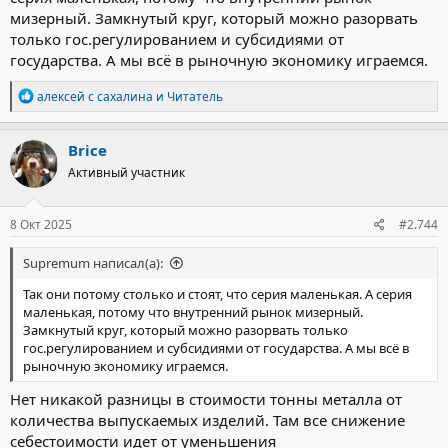
мизерный. Замкнутый круг, который можно разорвать
только гос.регулированием и субсидиями от
государства. А мы всё в рыночную экономику играемся.
Р
алексей с сахалина
и
Читатель
е
а
к
Brice
ц
Активный участник
и
и
:
8 Окт 2025
#2.744
Supremum написал(а):
Так они потому столько и стоят, что серия маленькая. А серия
маленькая, потому что внутренний рынок мизерный.
Замкнутый круг, который можно разорвать только
гос.регулированием и субсидиями от государства. А мы всё в
рыночную экономику играемся.
Нет никакой разницы в стоимости тонны металла от
количества выпускаемых изделий. Там все снижение
себестоимости идет от уменьшения