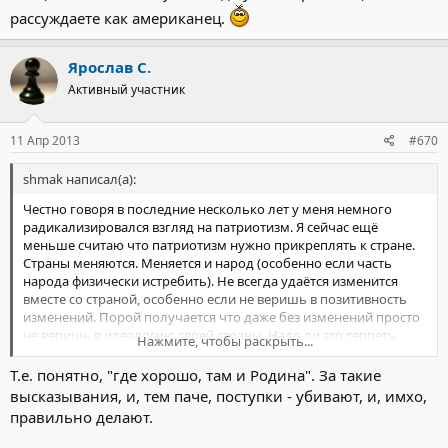
рассуждаете как американец.
Ярослав С.
Активный участник
11 Апр 2013
#670
shmak написал(а):
Честно говоря в последние несколько лет у меня немного
радикализировался взгляд на патриотизм. Я сейчас ещё
меньше считаю что патриотизм нужно прикреплять к стране.
Страны меняются. Меняется и народ (особенно если часть
народа физически истребить). Не всегда удаётся изменится
вместе со страной, особенно если не веришь в позитивность
изменений. Порой получается что даже без изменений просто
не веришь в идеалогию своей страны. Надо ли это терпеть,
Нажмите, чтобы раскрыть...
только потому что кто-то сказал что терпение и есть
патриотизм? Я считаю что патриотизм нужно прикреплять не к
Т.е. понятно, "где хорошо, там и Родина". За такие
стране, а к идеям и жить в той стране, которая соответствуют
высказывания, и, тем паче, поступки - убивают, и, имхо,
этим идеям. В детстве нет понятий, нет и выбора, и прививать
правильно делают.
патриотизм нужно к стране рождения. Но будучи взрослым
нужно иметь право выбора и не считать это предательством.