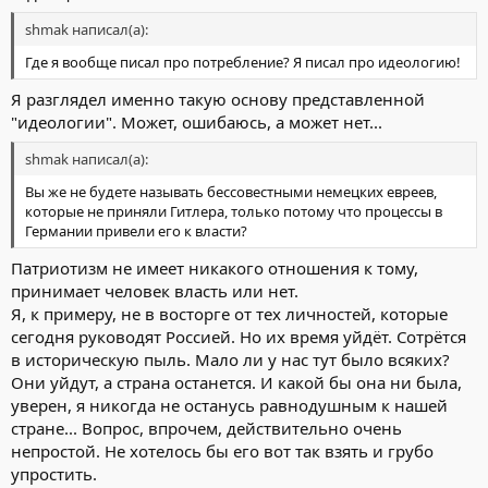
США, чтоб мечтать чтоб США копировали Европу. Это уже
получается сознательная пятая колона, а не иммиграция.
shmak написал(а):
Если нравится шариат, то надо жить на БВ, а если нравится
Где я вообще писал про потребление? Я писал про идеологию!
полу-социализм, то надо жить в Европе... и тд и тп.
Я разглядел именно такую основу представленной
"идеологии". Может, ошибаюсь, а может нет...
shmak написал(а):
Вы же не будете называть бессовестными немецких евреев,
которые не приняли Гитлера, только потому что процессы в
Германии привели его к власти?
Патриотизм не имеет никакого отношения к тому,
принимает человек власть или нет.
Я, к примеру, не в восторге от тех личностей, которые
сегодня руководят Россией. Но их время уйдёт. Сотрётся
в историческую пыль. Мало ли у нас тут было всяких?
Они уйдут, а страна останется. И какой бы она ни была,
уверен, я никогда не останусь равнодушным к нашей
стране... Вопрос, впрочем, действительно очень
непростой. Не хотелось бы его вот так взять и грубо
упростить.