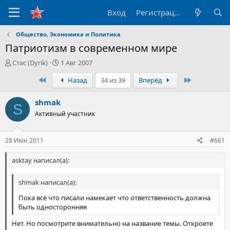
Вход
Регистрация
Общество, Экономика и Политика
Патриотизм в современном мире
А
Д
Стас (Dyrik)
1 Авг 2007
в
а
Первый
Последний
Назад
34 из 39
Вперёд
т
т
о
а
р
н
shmak
S
т
а
Активный участник
е
ч
м
а
ы
л
28 Июн 2011
#661
а
asktay написал(а):
shmak написал(а):
Пока всё что писали намекает что ответственность должна
быть односторонняя
Нет. Но посмотрите внимательно на название темы. Откроете