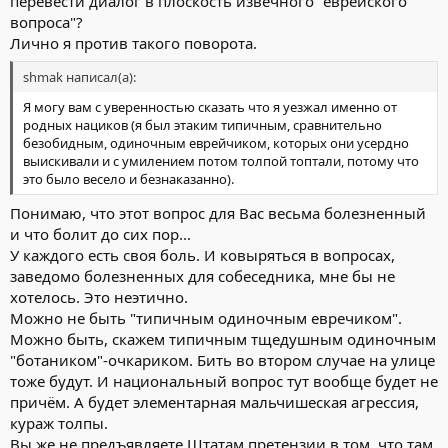
перевести диалог в плоскость извечного "еврейского
вопроса"?
Лично я против такого поворота.
shmak написал(а):
Я могу вам с уверенностью сказать что я уезжал именно от
родных нациков (я был этаким типичным, сравнительно
безобидным, одиночным еврейчиком, которых они усердно
выискивали и с умилением потом толпой топтали, потому что
это было весело и безнаказанно).
Понимаю, что этот вопрос для Вас весьма болезненный
и что болит до сих пор...
У каждого есть своя боль. И ковыряться в вопросах,
заведомо болезненных для собеседника, мне бы не
хотелось. Это неэтично.
Можно не быть "типичным одиночным евречиком".
Можно быть, скажем типичным тщедушным одиночным
"ботаником"-очкариком. Бить во втором случае на улице
тоже будут. И национальный вопрос тут вообще будет не
причём. А будет элементарная мальчишеская агрессия,
кураж толпы.
Вы же не предъявляете Штатам претензии в том, что там