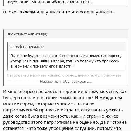
"идеологии". Может, ошибаюсь, а может нет...
Плохо глядели или увидели то что хотели увидеть.
Экономист написал(а):
shmak написал(а):
Вы же не будете называть бессовестными немецких евреев,
которые не приняли Гитлера, только потому что процессы
в Германии привели его к власти?
Патриотизм не имеет никакого отношения к тому, принимает
человек власть или нет.
Нажмите, чтобы раскрыть...
Я, к примеру, не в восторге от тех личностей, которые сегодня
И много евреев осталось в Германии к тому моменту как
руководят Россией. Но их время уйдёт. Сотрётся в
Нажмите, чтобы раскрыть...
историческую пыль. Мало ли у нас тут было всяких? Они уйдут,
Гитлера стёрли в исторический порошок? И между тем
а страна останется. И какой бы она ни была, уверен, я никогда
многие евреи, которые купились на идею
не останусь равнодушным к нашей стране... Вопрос, впрочем,
патриотической привязки к стране, отказались уезжать
действительно очень непростой. Не хотелось бы его вот так
даже когда была возможность. Как ни странно ихнее
взять и грубо упростить.
руководство этого патриотизма не оценило. Да и "страна
останется" - это тоже упрощение ситуации, потому что