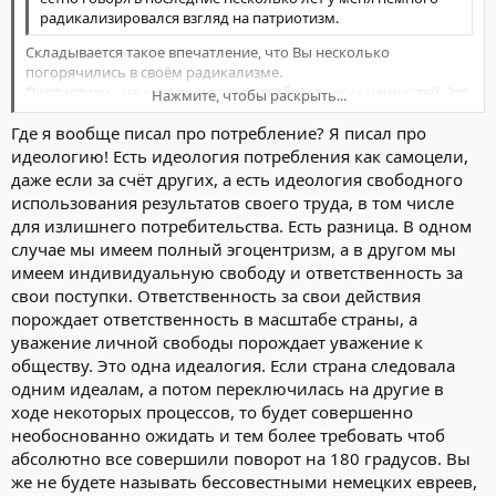
радикализировался взгляд на патриотизм.
Складывается такое впечатление, что Вы несколько
погорячились в своём радикализме.
Партиотизм - не дитя времени потребительских ценностей. Это
Нажмите, чтобы раскрыть...
иррациональное. Это или есть, или этого нет. Хотя, наверное,
Где я вообще писал про потребление? Я писал про
чувство патриотизма можно развить и воспитать.
Нажмите, чтобы раскрыть...
Да, страны меняются. Но... А может потому и меняются, и не
идеологию! Есть идеология потребления как самоцели,
всегда в лучшую сторону, как раз потому, что современные
даже если за счёт других, а есть идеология свободного
массы (а как это еще назвать?) равнодушны к своей стране?
использования результатов своего труда, в том числе
Патриотизм как совесть. Её, совесть, как мне думается, нельзя
для излишнего потребительства. Есть разница. В одном
подправить, слегка продать, адаптировать и изменить. Нет, в
случае мы имеем полный эгоцентризм, а в другом мы
чём-то конечно изменить можно. Но есть базовые ценности,
имеем индивидуальную свободу и ответственность за
которые настоящий человек никогда и ни на что не променяет.
По крайней мере к некой внутренней целостности надо
свои поступки. Ответственность за свои действия
порождает ответственность в масштабе страны, а
стремиться.
уважение личной свободы порождает уважение к
обществу. Это одна идеалогия. Если страна следовала
одним идеалам, а потом переключилась на другие в
ходе некоторых процессов, то будет совершенно
необоснованно ожидать и тем более требовать чтоб
абсолютно все совершили поворот на 180 градусов. Вы
же не будете называть бессовестными немецких евреев,