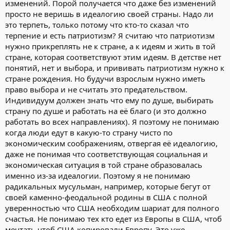
изменений. Порой получается что даже без изменений
просто не веришь в идеалогию своей страны. Надо ли
это терпеть, только потому что кто-то сказал что
терпение и есть патриотизм? Я считаю что патриотизм
нужно прикреплять не к стране, а к идеям и жить в той
стране, которая соответствуют этим идеям. В детстве нет
понятий, нет и выбора, и прививать патриотизм нужно к
стране рождения. Но будучи взрослым нужно иметь
право выбора и не считать это предательством.
Индивидуум должен знать что ему по душе, выбирать
страну по душе и работать на её благо (и это должно
работать во всех направлениях). Я поэтому не понимаю
когда люди едут в какую-то страну чисто по
экономическим соображениям, отвергая её идеалогию,
даже не понимая что соответствующая социальная и
экономическая ситуация в той стране образовалась
именно из-за идеалогии. Поэтому я не понимаю
радикальных мусульман, например, которые бегут от
своей каменно-феодальной родины в США с полной
уверенностью что США необходим шариат для полного
счастья. Не понимаю тех кто едет из Европы в США, чтоб
мечтать чтоб США копировали Европу. Это уже