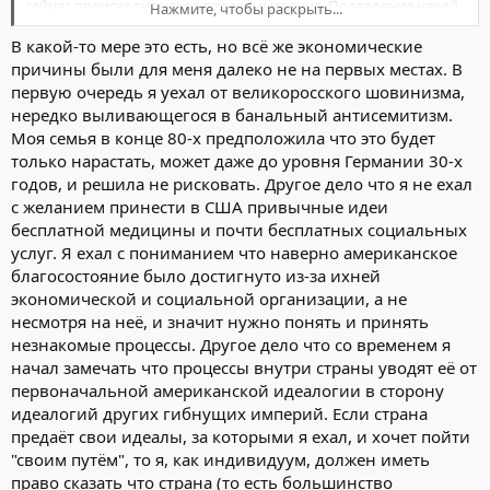
сейчас происходит некое переосмысление. Подведение некой
Нажмите, чтобы раскрыть...
базы под уже сложившиеся жизненные события. Т.е. в каком-то
В какой-то мере это есть, но всё же экономические
смысле, мысль в обратном направлении. Как чтение от конца
Нажмите, чтобы раскрыть...
книги к началу. Вы ведь уже американец! И рассуждаете как
причины были для меня далеко не на первых местах. В
первую очередь я уехал от великоросского шовинизма,
американец.
нередко выливающегося в банальный антисемитизм.
Моя семья в конце 80-х предположила что это будет
только нарастать, может даже до уровня Германии 30-х
годов, и решила не рисковать. Другое дело что я не ехал
с желанием принести в США привычные идеи
бесплатной медицины и почти бесплатных социальных
услуг. Я ехал с пониманием что наверно американское
благосостояние было достигнуто из-за ихней
экономической и социальной организации, а не
несмотря на неё, и значит нужно понять и принять
незнакомые процессы. Другое дело что со временем я
начал замечать что процессы внутри страны уводят её от
первоначальной американской идеалогии в сторону
идеалогий других гибнущих империй. Если страна
предаёт свои идеалы, за которыми я ехал, и хочет пойти
"своим путём", то я, как индивидуум, должен иметь
право сказать что страна (то есть большинство