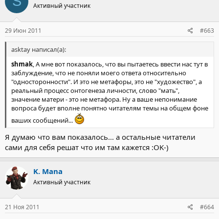
S
Активный участник
29 Июн 2011
#663
asktay написал(а):
shmak
, А мне вот показалось, что вы пытаетесь ввести нас тут в
заблуждение, что не поняли моего ответа относительно
"односторонности". И это не метафоры, это не "художество", а
реальный процесс онтогенеза личности, слово "мать",
значение матери - это не метафора. Ну а ваше непонимание
вопроса будет вполне понятно читателям темы на общем фоне
ваших сообщений...
Я думаю что вам показалось... а остальные читатели
сами для себя решат что им там кажется :OK-)
K. Mana
Активный участник
21 Ноя 2011
#664