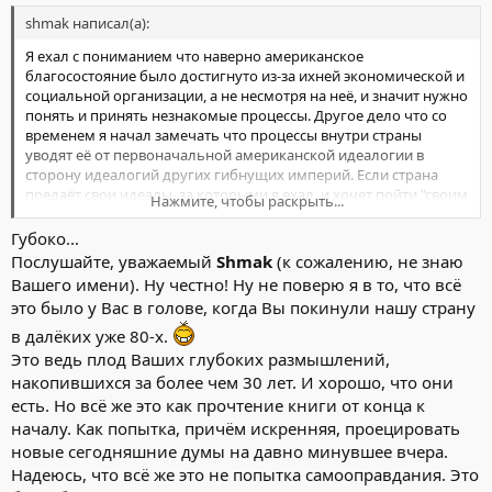
shmak написал(а):
Я ехал с пониманием что наверно американское
благосостояние было достигнуто из-за ихней экономической и
социальной организации, а не несмотря на неё, и значит нужно
понять и принять незнакомые процессы. Другое дело что со
временем я начал замечать что процессы внутри страны
уводят её от первоначальной американской идеалогии в
сторону идеалогий других гибнущих империй. Если страна
предаёт свои идеалы, за которыми я ехал, и хочет пойти "своим
Нажмите, чтобы раскрыть...
путём", то я, как индивидуум, должен иметь право сказать что
страна имеет право на поиск новых идеалов, а я, как
Губоко...
индивидуум, должен иметь право искать место где ещё
Послушайте, уважаемый
Shmak
(к сожалению, не знаю
уважают идеалы, которые я считаю правильными. И там я могу
Вашего имени). Ну честно! Ну не поверю я в то, что всё
добросовестно работать на пользу нового места и это не есть
это было у Вас в голове, когда Вы покинули нашу страну
предательство, если только я не буду сознательно вредить
прежней родине, мешая её свободному выбору. Индивидуум,
в далёких уже 80-х.
как и страна в общем, имеют право на самоопределение. Это
Это ведь плод Ваших глубоких размышлений,
идеалогия свободы. Для меня железная привязка личности к
накопившихся за более чем 30 лет. И хорошо, что они
стране, вне зависимости от процессов внутри страны и вне
есть. Но всё же это как прочтение книги от конца к
процессов развития личности, являются идеалогией рабства.
началу. Как попытка, причём искренняя, проецировать
При этом я признаю свободу выбора рабства. Как-то так...
новые сегодняшние думы на давно минувшее вчера.
Надеюсь, что всё же это не попытка самооправдания. Это