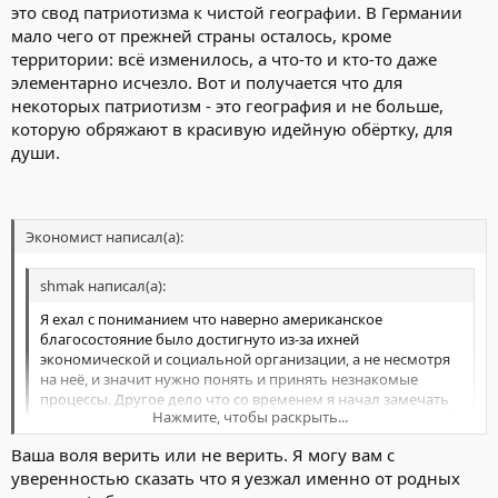
это свод патриотизма к чистой географии. В Германии
мало чего от прежней страны осталось, кроме
территории: всё изменилось, а что-то и кто-то даже
элементарно исчезло. Вот и получается что для
некоторых патриотизм - это география и не больше,
которую обряжают в красивую идейную обёртку, для
души.
Экономист написал(а):
shmak написал(а):
Я ехал с пониманием что наверно американское
благосостояние было достигнуто из-за ихней
экономической и социальной организации, а не несмотря
на неё, и значит нужно понять и принять незнакомые
процессы. Другое дело что со временем я начал замечать
Нажмите, чтобы раскрыть...
что процессы внутри страны уводят её от первоначальной
американской идеалогии в сторону идеалогий других
Ваша воля верить или не верить. Я могу вам с
гибнущих империй. Если страна предаёт свои идеалы, за
Нажмите, чтобы раскрыть...
уверенностью сказать что я уезжал именно от родных
которыми я ехал, и хочет пойти "своим путём", то я, как