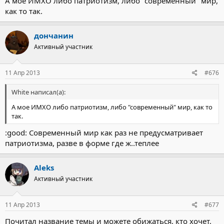
А мое ИМХО либо патриотизм, либо "современный" мир,
как то так.
дончанин
Активный участник
11 Апр 2013
#676
White написал(а):
А мое ИМХО либо патриотизм, либо "современный" мир, как то
так.
:good: Современный мир как раз не предусматривает
патриотизма, разве в форме где ж..теплее
Aleks
Активный участник
11 Апр 2013
#677
Почитал название темы и можете обижаться, кто хочет,