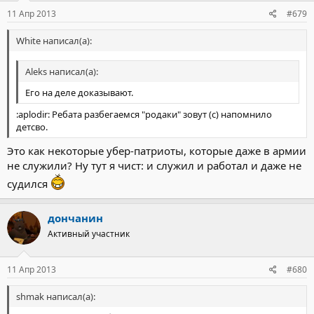
11 Апр 2013
#679
White написал(а):
Aleks написал(а):
Его на деле доказывают.
:aplodir: Ребата разбегаемся "родаки" зовут (с) напомнило
детсво.
Это как некоторые убер-патриоты, которые даже в армии
не служили? Ну тут я чист: и служил и работал и даже не
судился
дончанин
Активный участник
11 Апр 2013
#680
shmak написал(а):