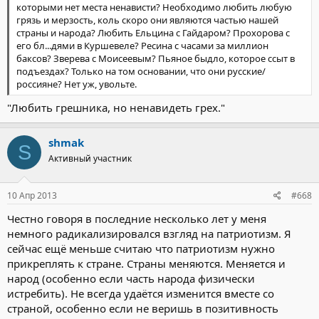
которыми нет места ненависти? Необходимо любить любую
грязь и мерзость, коль скоро они являются частью нашей
страны и народа? Любить Ельцина с Гайдаром? Прохорова с
его бл...дями в Куршевеле? Ресина с часами за миллион
баксов? Зверева с Моисеевым? Пьяное быдло, которое ссыт в
подъездах? Только на том основании, что они русские/
россияне? Нет уж, увольте.
"Любить грешника, но ненавидеть грех."
shmak
S
Активный участник
10 Апр 2013
#668
Честно говоря в последние несколько лет у меня
немного радикализировался взгляд на патриотизм. Я
сейчас ещё меньше считаю что патриотизм нужно
прикреплять к стране. Страны меняются. Меняется и
народ (особенно если часть народа физически
истребить). Не всегда удаётся изменится вместе со
страной, особенно если не веришь в позитивность