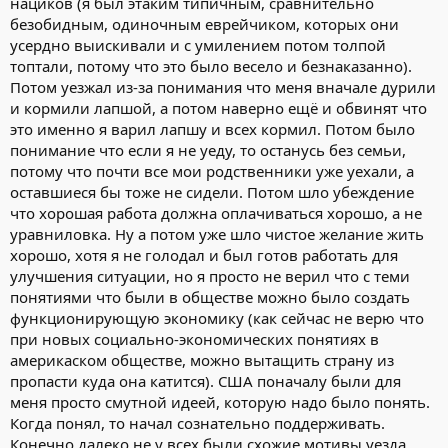
индивидуум, должен иметь право сказать что страна имеет
нациков (я был этаким типичным, сравнительно
Губоко...
право на поиск новых идеалов, а я, как индивидуум,
Послушайте, уважаемый
Shmak
(к сожалению, не знаю Вашего
безобидным, одиночным еврейчиком, которых они
должен иметь право искать место где ещё уважают
имени). Ну честно! Ну не поверю я в то, что всё это было у Вас в
усердно выискивали и с умилением потом толпой
идеалы, которые я считаю правильными. И там я могу
голове, когда Вы покинули нашу страну в далёких уже 80-х.
топтали, потому что это было весело и безнаказанно).
добросовестно работать на пользу нового места и это не
Это ведь плод Ваших глубоких размышлений, накопившихся
Потом уезжал из-за понимания что меня вначале дурили
есть предательство, если только я не буду сознательно
за более чем 30 лет. И хорошо, что они есть. Но всё же это как
и кормили лапшой, а потом наверно ещё и обвинят что
вредить прежней родине, мешая её свободному выбору.
прочтение книги от конца к началу. Как попытка, причём
Индивидуум, как и страна в общем, имеют право на
это именно я варил лапшу и всех кормил. Потом было
искренняя, проецировать новые сегодняшние думы на давно
самоопределение. Это идеалогия свободы. Для меня
понимание что если я не уеду, то останусь без семьи,
минувшее вчера. Надеюсь, что всё же это не попытка
железная привязка личности к стране, вне зависимости от
потому что почти все мои родственники уже уехали, а
самооправдания. Это было бы уж совсем грустно...
процессов внутри страны и вне процессов развития
оставшиеся бы тоже не сидели. Потом шло убеждение
личности, являются идеалогией рабства. При этом я
что хорошая работа должна оплачиваться хорошо, а не
признаю свободу выбора рабства. Как-то так...
уравниловка. Ну а потом уже шло чистое желание жить
хорошо, хотя я не голодал и был готов работать для
улучшения ситуации, но я просто не верил что с теми
понятиями что были в обществе можно было создать
функционирующую экономику (как сейчас не верю что
при новых социально-экономических понятиях в
америкаском обществе, можно вытащить страну из
пропасти куда она катится). США поначалу были для
меня просто смутной идеей, которую надо было понять.
Когда понял, то начал сознательно поддерживать.
Конечно далеко не у всех были схожие мотивы уезда