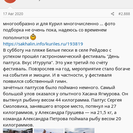
17 Авг 2020
#2.888
многообразно и для Курил многочисленно … фото
подборка не очень пока, надеюсь со временем
пополнится
https://sakhalin.info/kuriles.ru/193819
В субботу на пляже Белые пески в селе Рейдово с
успехом прошёл гастрономический фестиваль "День
палтуса. Вкус Итурупа". Это уже третий по счёту
фестиваль. Повзрослев на год, мероприятие стало богаче
на события и эмоции. И в частности, у фестиваля
появился собственный гимн.
зачётных палтусов было поймано немного. Самый
большой улов оказался у опытного Хасана Ягмурова. Он
вытянул рыбину весом 44 килограмма. Палтус Сергея
Смоловика, занявшего второе место, потянул на 27
килограммов, у Александра Грушева — на 21,5 кг, а
команда Александра Петрова поймала рыбу весом 20
килограммов.