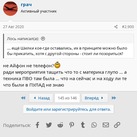
грач
Активный участник
27 Авг 2020
#2.900
Лось написал(а):
.... ещё Шилки кое-где оставались, их в принципе можно было
бы прикатить, хотя с другой стороны - стоит ли позориться?
не Айфон не телефон?
ради мероприятия тащить что то с материка глупо ... а
техника ПВО там была ... что на сейчас и на ходу ли те
что были в ПУЛАД не знаю
Первый
Последни
Назад
145 из 146
Вперёд
Войдите или зарегистрируйтесь для ответа.
Facebook
Twitter
Reddit
Pinterest
Tumblr
WhatsApp
Электронна
Ссылка
Поделиться: