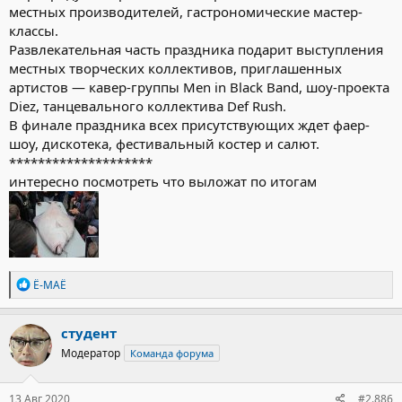
местных производителей, гастрономические мастер-
классы.
Развлекательная часть праздника подарит выступления
местных творческих коллективов, приглашенных
артистов — кавер-группы Men in Black Band, шоу-проекта
Diez, танцевального коллектива Def Rush.
В финале праздника всех присутствующих ждет фаер-
шоу, дискотека, фестивальный костер и салют.
********************
интересно посмотреть что выложат по итогам
Р
Ё-МАЁ
е
а
к
студент
ц
Модератор
Команда форума
и
и
:
13 Авг 2020
#2.886