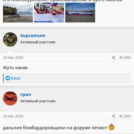
Supremum
Активный участник
24 Авг 2020
#2.892
Жуть какая.
Р
Kotus
е
а
к
грач
ц
Активный участник
и
и
:
24 Авг 2020
#2.893
дальние бомбардировщики на форуме летают