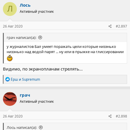
Лось
Л
Активный участник
26 Авг 2020
#2.897
грач написал(а):
у журналистов Бал умеет поражать цели которые низэнько
низэнько над водой парят ... ну или в прыжке на глиссировании
Видимо, по экранопланам стрелять...
Р
Ёрш
и
Supremum
е
а
к
грач
ц
Активный участник
и
и
:
26 Авг 2020
#2.898
Лось написал(а):