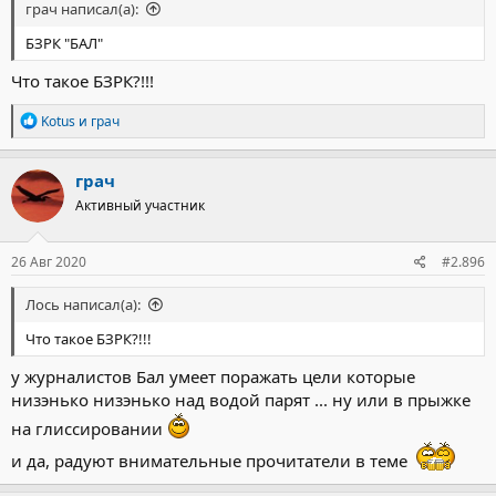
грач написал(а):
БЗРК "БАЛ"
Что такое БЗРК?!!!
Р
Kotus
и
грач
е
а
к
грач
ц
Активный участник
и
и
:
26 Авг 2020
#2.896
Лось написал(а):
Что такое БЗРК?!!!
у журналистов Бал умеет поражать цели которые
низэнько низэнько над водой парят ... ну или в прыжке
на глиссировании
и да, радуют внимательные прочитатели в теме