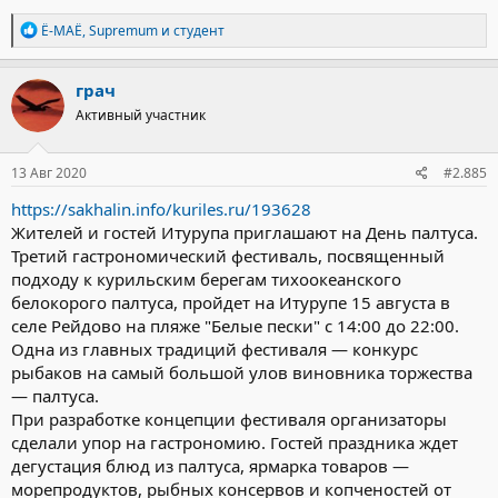
Р
Ё-МАЁ
,
Supremum
и
студент
е
а
к
грач
ц
Активный участник
и
и
:
13 Авг 2020
#2.885
https://sakhalin.info/kuriles.ru/193628
Жителей и гостей Итурупа приглашают на День палтуса.
Третий гастрономический фестиваль, посвященный
подходу к курильским берегам тихоокеанского
белокорого палтуса, пройдет на Итурупе 15 августа в
селе Рейдово на пляже "Белые пески" с 14:00 до 22:00.
Одна из главных традиций фестиваля — конкурс
рыбаков на самый большой улов виновника торжества
— палтуса.
При разработке концепции фестиваля организаторы
сделали упор на гастрономию. Гостей праздника ждет
дегустация блюд из палтуса, ярмарка товаров —
морепродуктов, рыбных консервов и копченостей от