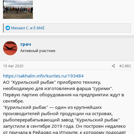
Р
Михаил С.
и
Ё-МАЁ
е
а
к
грач
ц
Активный участник
и
и
:
10 Авг 2020
#2.882
https://sakhalin.info/kuriles.ru/193484
АО "Курильский рыбак" приобрело технику,
необходимую для изготовления фарша "сурими".
Первую партию оборудования на предприятии ждут в
сентябре.
"Курильский рыбак" — один из крупнейших
производителей рыбной продукции на островах,
рыбоперерабатывающий завод "Курильский рыбак"
запустили в сентябре 2019 года. Он построен недалеко
от причала в Рейдово на Итурупе, к которому подходят