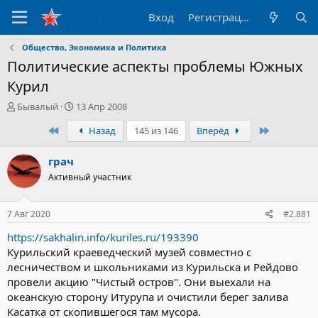
Вход
Регистрация
Общество, Экономика и Политика
Политические аспекты проблемы Южных
Курил
А
Д
Бывалый
13 Апр 2008
в
а
Первый
Последни
Назад
145 из 146
Вперёд
т
т
о
а
р
н
грач
т
а
Активный участник
е
ч
м
а
ы
л
7 Авг 2020
#2.881
а
https://sakhalin.info/kuriles.ru/193390
Курильский краеведческий музей совместно с
лесничеством и школьниками из Курильска и Рейдово
провели акцию "Чистый остров". Они выехали на
океанскую сторону Итурупа и очистили берег залива
Касатка от скопившегося там мусора.