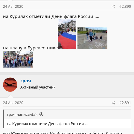
24 Авг 2020
#2.890
на Курилах отметили День флага России ....
на плацу в Буревестнике
грач
Активный участник
24 Авг 2020
#2.891
грач написал(а):
на Курилах отметили День флага России ....
и в Южнокурильске, Крабозаводском, в бухте Касатка