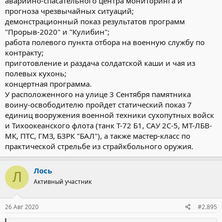
аварийно-спасательного центра мониторинга и
прогноза чрезвычайных ситуаций;
демонстрационный показ результатов программ
"Прорыв-2020" и "Кулибин";
работа полевого пункта отбора на военную службу по
контракту;
приготовление и раздача солдатской каши и чая из
полевых кухонь;
концертная программа.
У расположенного на улице 3 Сентября памятника
воину-освободителю пройдет статический показ 7
единиц вооружения военной техники сухопутных войск
и Тихоокеанского флота (танк Т-72 Б1, САУ 2С-5, МТ-ЛБВ-
МК, ПТС, ГМЗ, БЗРК "БАЛ"), а также мастер-класс по
практической стрельбе из страйкбольного оружия.
Лось
Л
Активный участник
26 Авг 2020
#2.895