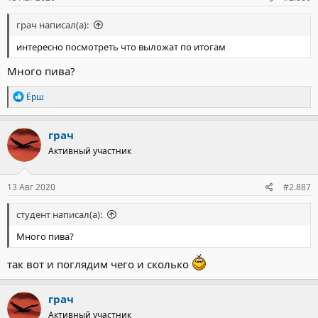
грач написал(а):
интересно посмотреть что выложат по итогам
Много пива?
Р
Ёрш
е
а
к
грач
ц
Активный участник
и
и
:
13 Авг 2020
#2.887
студент написал(а):
Много пива?
так вот и поглядим чего и сколько
грач
Активный участник