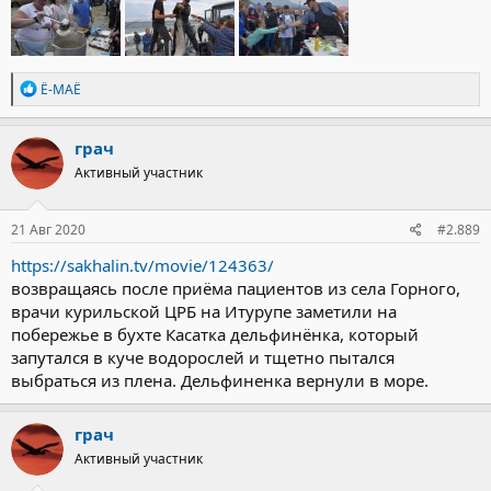
Р
Ё-МАЁ
е
а
к
грач
ц
Активный участник
и
и
:
21 Авг 2020
#2.889
https://sakhalin.tv/movie/124363/
возвращаясь после приёма пациентов из села Горного,
врачи курильской ЦРБ на Итурупе заметили на
побережье в бухте Касатка дельфинёнка, который
запутался в куче водорослей и тщетно пытался
выбраться из плена. Дельфиненка вернули в море.
грач
Активный участник