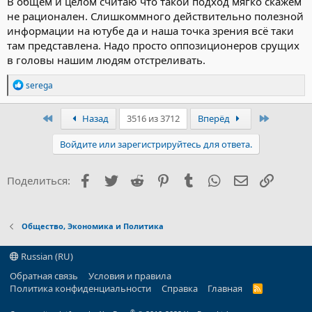
В общем и целом считаю что такой подход мягко скажем
не рационален. Слишкоммного действительно полезной
информации на ютубе да и наша точка зрения всё таки
там представлена. Надо просто оппозиционеров срущих
в головы нашим людям отстреливать.
Р
serega
е
а
к
Первый
Последн
Назад
3516 из 3712
Вперёд
ц
и
Войдите или зарегистрируйтесь для ответа.
и
:
Facebook
Twitter
Reddit
Pinterest
Tumblr
WhatsApp
Электронна
Ссылка
Поделиться:
Общество, Экономика и Политика
Russian (RU)
Обратная связь
Условия и правила
Политика конфиденциальности
Справка
Главная
R
S
S
®