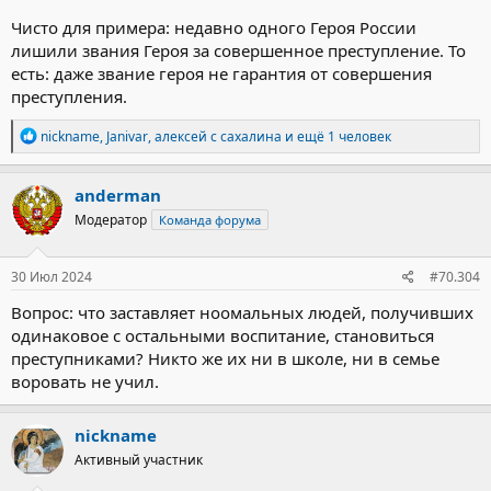
Чисто для примера: недавно одного Героя России
лишили звания Героя за совершенное преступление. То
есть: даже звание героя не гарантия от совершения
преступления.
Р
nickname
,
Janivar
,
алексей с сахалина
и ещё 1 человек
е
а
к
anderman
ц
Модератор
Команда форума
и
и
:
30 Июл 2024
#70.304
Вопрос: что заставляет ноомальных людей, получивших
одинаковое с остальными воспитание, становиться
преступниками? Никто же их ни в школе, ни в семье
воровать не учил.
nickname
Активный участник