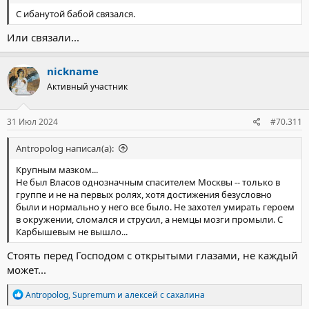
С ибанутой бабой связался.
Или связали...
nickname
Активный участник
31 Июл 2024
#70.311
Antropolog написал(а):
Крупным мазком...
Не был Власов однозначным спасителем Москвы -- только в
группе и не на первых ролях, хотя достижения безусловно
были и нормально у него все было. Не захотел умирать героем
в окружении, сломался и струсил, а немцы мозги промыли. С
Карбышевым не вышло...
Стоять перед Господом с открытыми глазами, не каждый
может...
Р
Antropolog
,
Supremum
и
алексей с сахалина
е