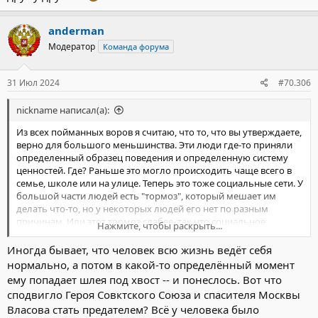
anderman
Модератор
Команда форума
31 Июл 2024
#70.306
nickname написал(а):
Из всех пойманных воров я считаю, что то, что вы утверждаете,
верно для большого меньшинства. Эти люди где-то приняли
определенный образец поведения и определенную систему
ценностей. Где? Раньше это могло происходить чаще всего в
семье, школе или на улице. Теперь это тоже социальные сети. У
большой части людей есть "тормоз", который мешает им
делать что-то, но у некоторых людей его нет по разным
причинам. Или этот тормоз слабее, так что социальное
Нажмите, чтобы раскрыть...
осуждение определенного поведения (законного или
обычайного) не сдерживает их...
Иногда бывает, что человек всю жизнь ведёт себя
Дети в школах учатся не только у учителей. Они учатся друг у
нормально, а потом в какой-то определённый момент
ему попадает шлея под хвост -- и понеслось. Вот что
друга...
сподвигло Героя Совктского Союза и спасителя Москвы
Власова стать предателем? Всё у человека было