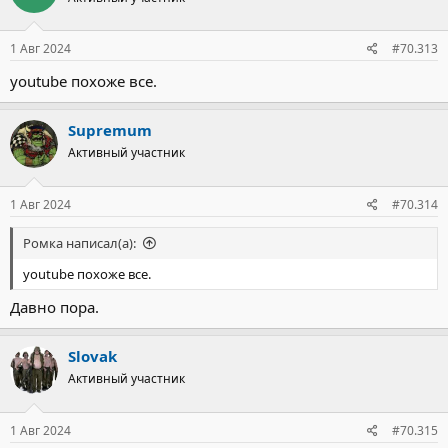
и
:
1 Авг 2024
#70.313
youtube похоже все.
Supremum
Активный участник
1 Авг 2024
#70.314
Ромка написал(а):
youtube похоже все.
Давно пора.
Slovak
Активный участник
1 Авг 2024
#70.315