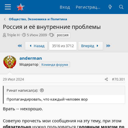
Вход
Регистрация
Общество, Экономика и Политика
Россия и её внутренние проблемы
А
Д
Т
Triple H
5 Июн 2009
россия
в
а
е
т
т
г
Первый
Последн
Назад
3516 из 3712
Вперёд
о
а
и
р
н
anderman
т
а
Модератор
Команда форума
е
ч
м
а
ы
л
29 Июл 2024
#70.301
а
Ринат написал(а):
Пропагандировать, что каждый человек вор
Врать -- нехорошо.
Советую прочесть мои сообщения на эту тему, при этом
обязательно
нужно пользоваться г
оловным мозгом по