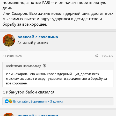
нормально, а потом РАЗ! -- и он начал творить лютую
дичь.
Или Сахаров. Всю жизнь ковал ядерный щит, достиг всех
мыслимых высот и вдруг ударился в десидентсво и
борьбу за всё хорошее.
алексей с сахалина
Активный участник
31 Июл 2024
#70.307
anderman написал(а):
Или Сахаров. Всю жизнь ковал ядерный щит, достиг всех
мыслимых высот и вдруг ударился в десидентсво и борьбу за
всё хорошее.
С ибанутой бабой связался.
Р
Brice
,
piter
,
Supremum
и 3 других
е
а
к
алексей с сахалина