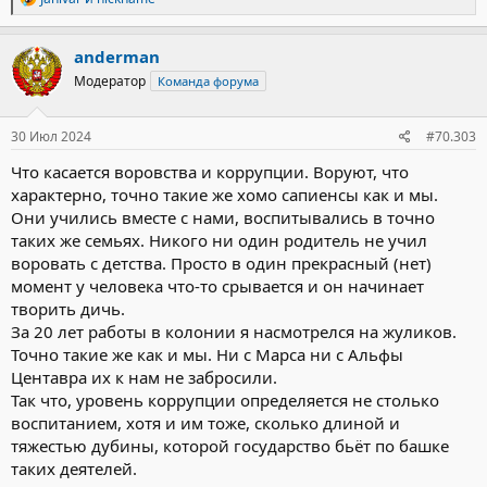
е
а
к
anderman
ц
Модератор
Команда форума
и
и
:
30 Июл 2024
#70.303
Что касается воровства и коррупции. Воруют, что
характерно, точно такие же хомо сапиенсы как и мы.
Они учились вместе с нами, воспитывались в точно
таких же семьях. Никого ни один родитель не учил
воровать с детства. Просто в один прекрасный (нет)
момент у человека что-то срывается и он начинает
творить дичь.
За 20 лет работы в колонии я насмотрелся на жуликов.
Точно такие же как и мы. Ни с Марса ни с Альфы
Центавра их к нам не забросили.
Так что, уровень коррупции определяется не столько
воспитанием, хотя и им тоже, сколько длиной и
тяжестью дубины, которой государство бьёт по башке
таких деятелей.