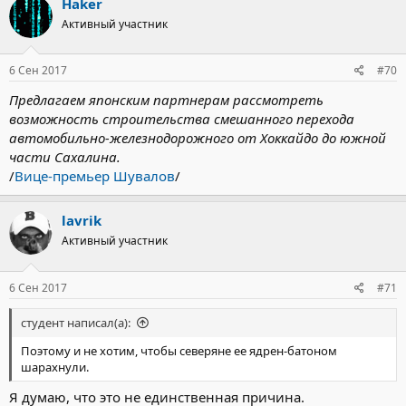
Haker
ц
Активный участник
и
и
:
6 Сен 2017
#70
Предлагаем японским партнерам рассмотреть
возможность строительства смешанного перехода
автомобильно-железнодорожного от Хоккайдо до южной
части Сахалина.
/
Вице-премьер Шувалов
/
lavrik
Активный участник
6 Сен 2017
#71
студент написал(а):
Поэтому и не хотим, чтобы северяне ее ядрен-батоном
шарахнули.
Я думаю, что это не единственная причина.