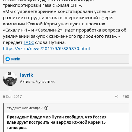
транспортировки газа с «Ямал СПГ».
«Мы с удовлетворением констатировали успешное
развитие сотрудничества в энергетической сфере:
компании Южной Кореи участвуют в проектах
«Сахалин-1» и «Сахалин-2», идет проработка вопроса об
увеличении закупок сжиженного природного газа», -
передает
ТАСС
слова Путина.
https://vz.ru/news/2017/9/6/885870.html
Р
Ronin
е
а
к
lavrik
ц
Активный участник
и
и
:
6 Сен 2017
#68
студент написал(а):
Президент Владимир Путин сообщил, что Россия
планирует построить на верфях Южной Кореи 15
танкеров.