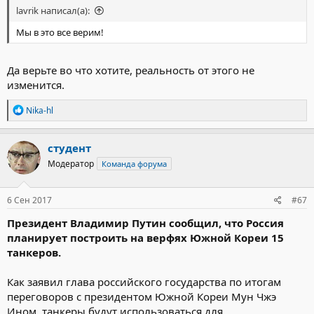
lavrik написал(а):
Мы в это все верим!
Да верьте во что хотите, реальность от этого не
изменится.
Р
Nika-hl
е
а
к
студент
ц
Модератор
Команда форума
и
и
:
6 Сен 2017
#67
Президент Владимир Путин сообщил, что Россия
планирует построить на верфях Южной Кореи 15
танкеров.
Как заявил глава российского государства по итогам
переговоров с президентом Южной Кореи Мун Чжэ
Ином, танкеры будут использоваться для