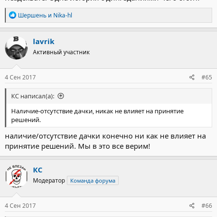
Р
Шершень
и
Nika-hl
е
а
к
lavrik
ц
Активный участник
и
и
:
4 Сен 2017
#65
КС написал(а):
Наличие-отсутствие дачки, никак не влияет на принятие
решений.
наличие/отсутствие дачки конечно ни как не влияет на
принятие решений. Мы в это все верим!
КС
Модератор
Команда форума
4 Сен 2017
#66