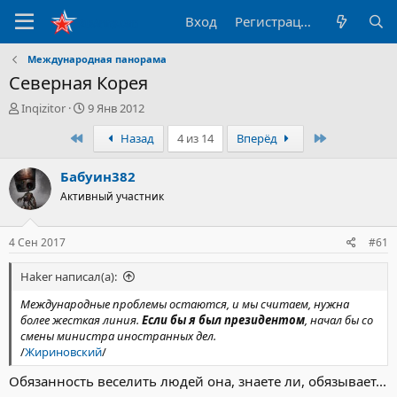
Вход
Регистрация
Международная панорама
Северная Корея
А
Д
Inqizitor
9 Янв 2012
в
а
Первый
Последний
Назад
4 из 14
Вперёд
т
т
о
а
р
н
Бабуин382
т
а
Активный участник
е
ч
м
а
ы
л
4 Сен 2017
#61
а
Haker написал(а):
Международные проблемы остаются, и мы считаем, нужна
более жесткая линия.
Если бы я был президентом
, начал бы со
смены министра иностранных дел.
/
Жириновский
/
Обязанность веселить людей она, знаете ли, обязывает...