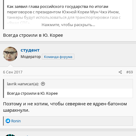
Как заявил глава российского государства по итогам
переговоров с президентом Южной Кореи Мун Чжэ Ином,
танкеры будут использоваться для транспортировки газа с
«Ямал СПГ».
Нажмите, чтобы раскрыть...
«Мы с удовлетворением констатировали успешное развитие
сотрудничества в энергетической сфере: компании Южной
Всегда строили в Ю. Корее
Кореи участвуют в проектах «Сахалин-1» и «Сахалин-2», идет
проработка вопроса об увеличении закупок сжиженного
студент
природного газа», - передает
ТАСС
слова Путина.
https://vz.ru/news/2017/9/6/885870.html
Модератор
Команда форума
6 Сен 2017
#69
lavrik написал(а):
Всегда строили в Ю. Корее
Поэтому и не хотим, чтобы северяне ее ядрен-батоном
шарахнули.
Р
Ronin
е
а
к