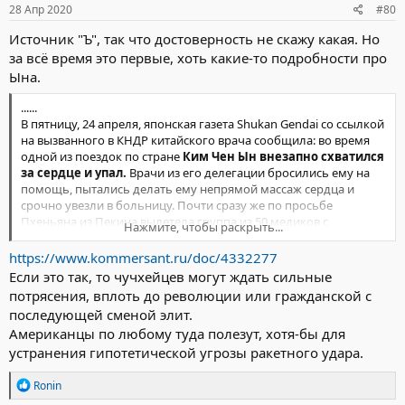
28 Апр 2020
#80
Источник "Ъ", так что достоверность не скажу какая. Но
за всё время это первые, хоть какие-то подробности про
Ына.
......
В пятницу, 24 апреля, японская газета Shukan Gendai со ссылкой
на вызванного в КНДР китайского врача сообщила: во время
одной из поездок по стране
Ким Чен Ын внезапно схватился
за сердце и упал.
Врачи из его делегации бросились ему на
помощь, пытались делать ему непрямой массаж сердца и
срочно увезли в больницу. Почти сразу же по просьбе
Пхеньяна из Пекина вылетела группа из 50 медиков с
Нажмите, чтобы раскрыть...
оборудованием (в том числе врачи-кардиологи и военные
медики, среди которых был и источник японской газеты).
https://www.kommersant.ru/doc/4332277
Если это так, то чучхейцев могут ждать сильные
Но, по словам собеседника издания, северокорейские врачи
потрясения, вплоть до революции или гражданской с
понимали, что медлить нельзя, и решили самостоятельно
последующей сменой элит.
провести процедуру стентирования сосудов сердца.
Американцы по любому туда полезут, хотя-бы для
Операцию доверили провести хирургу-кардиологу, много лет
устранения гипотетической угрозы ракетного удара.
проучившемуся в Китае, но у того возникли проблемы.
«Он
сильно нервничал, руки дрожали. Кроме того, он никогда
Р
не оперировал настолько ожиревшего человека, как Ким
Ronin
е
Чен Ын, и в итоге стент поставили лишь через восемь