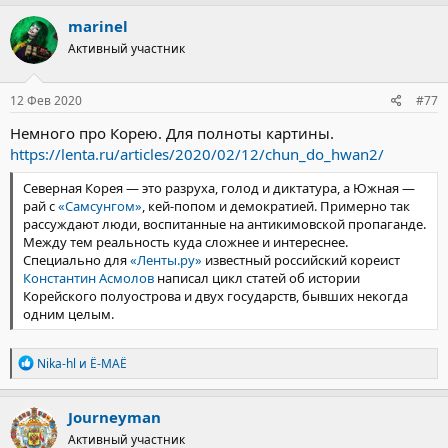
marinel
Активный участник
12 Фев 2020
#77
Немного про Корею. Для полноты картины.
https://lenta.ru/articles/2020/02/12/chun_do_hwan2/
Северная Корея — это разруха, голод и диктатура, а Южная —
рай с
«Самсунгом»
, кей-попом и демократией. Примерно так
рассуждают люди, воспитанные на антикимовской пропаганде.
Между тем реальность куда сложнее и интереснее.
Специально для
«Ленты.ру»
известный российский кореист
Константин Асмолов
написал цикл статей об истории
Корейского полуострова и двух государств, бывших некогда
одним целым.
Р
Nika-hl
и
Ё-МАЁ
е
а
к
Journeyman
ц
Активный участник
и