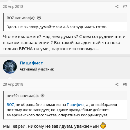
:
28 Апр 2018
#7
BOZ написал(а):
Здесь не выложу. думайте сами. А сотрудничать готов.
Что не выложете? Над чем думать? С кем сотрудничать и
в каком направлении ? Вы такой загадочный что пока
только ВЕСНА на уме , партонте экскюзмуа....
Пацифист
Активный участник
28 Апр 2018
#8
ник69 написал(а):
BOZ
, не обращайте внимания на
Пацифист
, а , он из Израиля
поэтому люто завидует, вон даже враждебные действия
американского посольства, оперативно координирует.
Мы, евреи, никому не завидуем, уважаемый