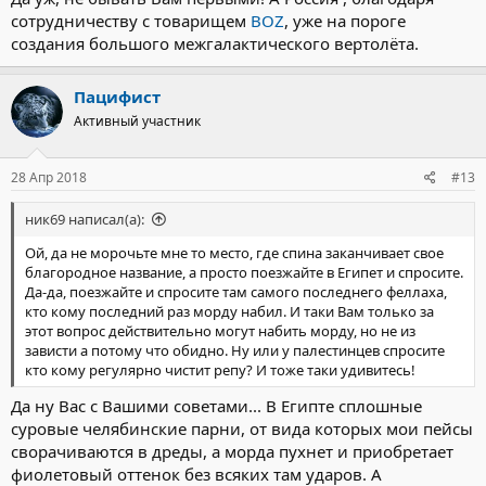
сотрудничеству с товарищем
BOZ
, уже на пороге
создания большого межгалактического вертолёта.
Пацифист
Активный участник
28 Апр 2018
#13
ник69 написал(а):
Ой, да не морочьте мне то место, где спина заканчивает свое
благородное название, а просто поезжайте в Египет и спросите.
Да-да, поезжайте и спросите там самого последнего феллаха,
кто кому последний раз морду набил. И таки Вам только за
этот вопрос действительно могут набить морду, но не из
зависти а потому что обидно. Ну или у палестинцев спросите
кто кому регулярно чистит репу? И тоже таки удивитесь!
Да ну Вас с Вашими советами... В Египте сплошные
суровые челябинские парни, от вида которых мои пейсы
сворачиваются в дреды, а морда пухнет и приобретает
фиолетовый оттенок без всяких там ударов. А