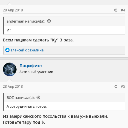
28 Апр 2018
#4
anderman написал(а):
И?
Всем пацакам сделать "Ку" 3 раза.
Р
алексей с сахалина
е
а
к
Пацифист
ц
Активный участник
и
и
:
28 Апр 2018
#5
BOZ написал(а):
А сотрудничать готов.
Из американского посольства к вам уже выехали.
Готовьте тару под $.