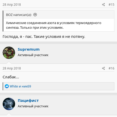
28 Апр 2018
#15
BOZ написал(а):
Химические соединения азота в условиях термоядерного
синтеза. Только при этих условиях.
Господа, я - пас. Такие условия я не потяну.
Supremum
Активный участник
28 Апр 2018
#16
Слабак...
Р
White
и
ник69
е
а
к
Пацифист
ц
Активный участник
и
и
: