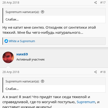
28 Апр 2018
#17
Supremum написал(а):
Слабак...
Ну не катит мне синтез. Отходняк от синтетики этой
тяжкий. Мне бы чего-нибудь натурального...
Р
White
и
Supremum
е
а
к
ник69
ц
Активный участник
и
и
:
28 Апр 2018
#18
Supremum написал(а):
Слабак...
А я знал! Я знал! Что придёт таки сюда тяжелой и
справедливой, где-то могучей поступью,
Supremum
, и
расставит нужные акценты!