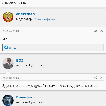
перспективы.
anderman
Модератор
Команда форума
28 Апр 2018
#2
И?
Р
White
е
а
к
BOZ
ц
Активный участник
и
и
:
28 Апр 2018
#3
Здесь не выложу. думайте сами. А сотрудничать готов.
Пацифист
Активный участник