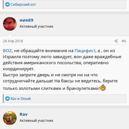
Р
Сибирский кот
е
а
к
ник69
ц
Активный участник
и
и
:
28 Апр 2018
#6
BOZ
, не обращайте внимания на
Пацифист
, а , он из
Израиля поэтому люто завидует, вон даже враждебные
действия американского посольства, оперативно
координирует.
Быстро заприте дверь и не смотря ни на что
сотрудничайте дальше! На баксы не ведитесь, берите
только золотыми слитками и бранзулетками!
Р
Rav
и
Slovak
е
а
к
Rav
ц
Активный участник
и
и