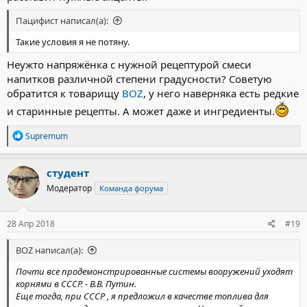
Пацифист написал(а):
Такие условия я не потяну.
Неужто напряжёнка с нужной рецептурой смеси
напитков различной степени градусности? Советую
обратится к товарищу
BOZ
, у него наверняка есть редкие
и старинные рецепты. А может даже и ингредиенты.
Р
Supremum
е
а
к
студент
ц
Модератор
Команда форума
и
и
:
28 Апр 2018
#19
BOZ написал(а):
Почти все продемонстрированные системы вооружений уходят
корнями в СССР. - В.В. Путин.
Еще тогда, при СССР , я предложил в качестве топлива для