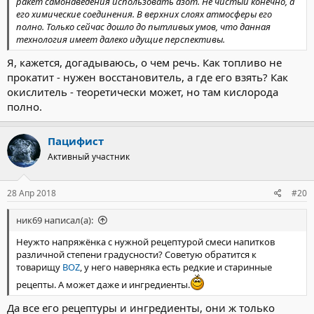
ракет самонаведения использовать азот. Не чистый конечно, а
его химические соединения. В верхних слоях атмосферы его
полно. Только сейчас дошло до пытливых умов, что данная
технология имеет далеко идущие перспективы.
Я, кажется, догадываюсь, о чем речь. Как топливо не
прокатит - нужен восстановитель, а где его взять? Как
окислитель - теоретически может, но там кислорода
полно.
Пацифист
Активный участник
28 Апр 2018
#20
ник69 написал(а):
Неужто напряжёнка с нужной рецептурой смеси напитков
различной степени градусности? Советую обратится к
товарищу
BOZ
, у него наверняка есть редкие и старинные
рецепты. А может даже и ингредиенты.
Да все его рецептуры и ингредиенты, они ж только