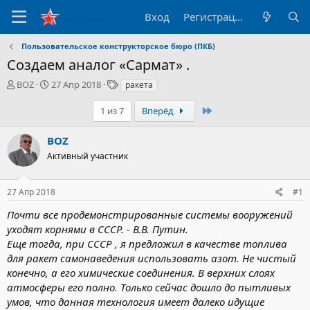
Вход
Регистрация
Пользовательское конструкторское бюро (ПКБ)
Создаем аналог «Сармат» .
А
Д
Т
BOZ
27 Апр 2018
ракета
в
а
е
т
т
г
Последний
1 из 7
Вперёд
о
а
и
р
н
BOZ
т
а
Активный участник
е
ч
м
а
ы
л
27 Апр 2018
#1
а
Почти все продемонстрированные системы вооружений
уходят корнями в СССР. - В.В. Путин.
Еще тогда, при СССР , я предложил в качестве топлива
для ракет самонаведения использовать азот. Не чистый
конечно, а его химические соединения. В верхних слоях
атмосферы его полно. Только сейчас дошло до пытливых
умов, что данная технология имеет далеко идущие