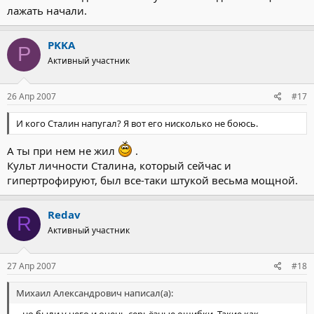
лажать начали.
PKKA
P
Активный участник
26 Апр 2007
#17
И кого Сталин напугал? Я вот его нисколько не боюсь.
А ты при нем не жил
.
Культ личности Сталина, который сейчас и
гипертрофируют, был все-таки штукой весьма мощной.
Redav
R
Активный участник
27 Апр 2007
#18
Михаил Александрович написал(а):