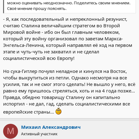
можно оценивать неоднозначно. Поделитесь своим мнением.
Своё мнение прошу пояснять.
- Я, как последовательный и непреклонный резунист,
считаю Сталина величайшим стратегом во Второй
Мировой войне - ибо он был главным человеком,
который эту войну организовал по заветам Маркса-
Энгельса-Ленина, который направлял её ход на первом
этапе и чуть-чуть не захватил и не сделал
социалистической всю Европу!
Но сука-Гитлер почуял неладное и кинулся на Восток,
чтобы выкрутиться из петли. Однако несмотря на все
усилия, так и не смог этого сделать! Не вышло у него, всё
равно ему пришлось стреляться, хоть и на 4 года позже...
Правда, обедню товарищу Сталину он капитально
испортил - не дал, гад, сделать социалистическими все
европейские страны...
Михаил Александрович
М
Активный участник