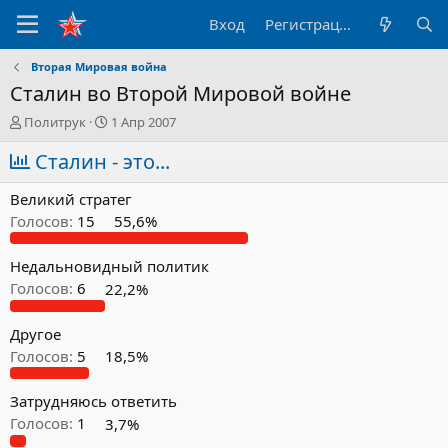
Вход
Регистрация
Вторая Мировая война
Сталин во Второй Мировой войне
А
Д
Политрук
1 Апр 2007
в
а
т
Сталин - это...
т
о
а
р
н
Великий стратег
т
а
Голосов:
15
55,6%
е
ч
м
а
ы
л
Недальновидный политик
а
Голосов:
6
22,2%
Другое
Голосов:
5
18,5%
Затрудняюсь ответить
Голосов:
1
3,7%