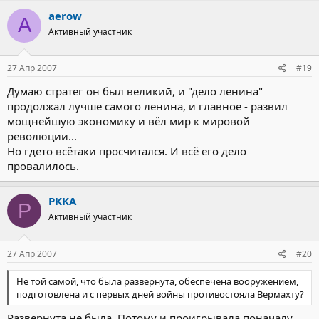
aerow
A
Активный участник
27 Апр 2007
#19
Думаю стратег он был великий, и "дело ленина"
продолжал лучше самого ленина, и главное - развил
мощнейшую экономику и вёл мир к мировой
революции...
Но гдето всётаки просчитался. И всё его дело
провалилось.
PKKA
P
Активный участник
27 Апр 2007
#20
Не той самой, что была развернута, обеспечена вооружением,
подготовлена и с первых дней войны противостояла Вермахту?
Развернута не была. Потому и проигрывала поначалу.