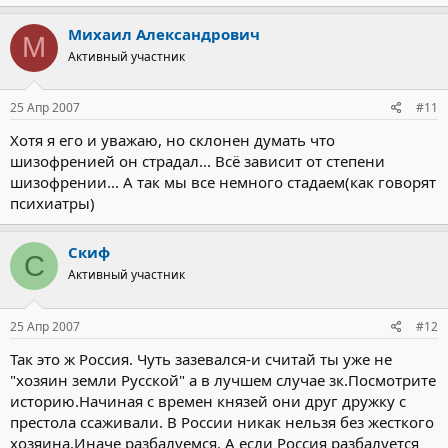
Михаил Александрович
М
Активный участник
25 Апр 2007
#11
Хотя я его и уважаю, но склонен думать что
шизофренией он страдал... Всё зависит от степени
шизофрении... А так мы все немного стадаем(как говорят
психиатры)
Скиф
С
Активный участник
25 Апр 2007
#12
Так это ж Россия. Чуть зазевался-и считай ты уже не
"хозяин земли Русской" а в лучшем случае зк.Посмотрите
историю.Начиная с времен князей они друг дружку с
престола ссаживали. В России никак нельзя без жесткого
хозяина.Иначе разбалуемся. А если Россия разбалуется