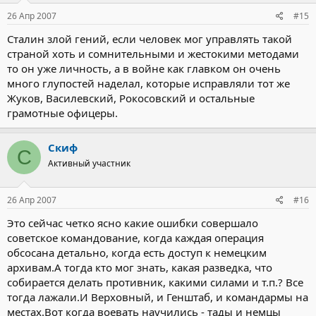
26 Апр 2007
#15
Сталин злой гений, если человек мог управлять такой
страной хоть и сомнительными и жестокими методами
то он уже личность, а в войне как главком он очень
много глупостей наделал, которые исправляли тот же
Жуков, Василевский, Рокосовский и остальные
грамотные офицеры.
Скиф
С
Активный участник
26 Апр 2007
#16
Это сейчас четко ясно какие ошибки совершало
советское командование, когда каждая операция
обсосана детально, когда есть доступ к немецким
архивам.А тогда кто мог знать, какая разведка, что
собирается делать противник, какими силами и т.п.? Все
тогда лажали.И Верховный, и Генштаб, и командармы на
местах.Вот когда воевать научились - тады и немцы