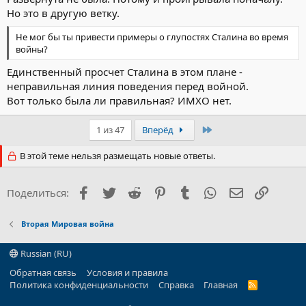
Но это в другую ветку.
Не мог бы ты привести примеры о глупостях Сталина во время
войны?
Единственный просчет Сталина в этом плане -
неправильная линия поведения перед войной.
Вот только была ли правильная? ИМХО нет.
Последний
1 из 47
Вперёд
В этой теме нельзя размещать новые ответы.
Facebook
Twitter
Reddit
Pinterest
Tumblr
WhatsApp
Электронна
Ссылка
Поделиться:
Вторая Мировая война
Russian (RU)
Обратная связь
Условия и правила
Политика конфиденциальности
Справка
Главная
R
S
S