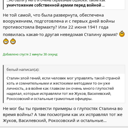
...но были у него и очень серьёзные ошибки. Такие как
уничтожение собственной армии перед войной
...
Не той самой, что была развернута, обеспечена
вооружением, подготовлена и с первых дней войны
противостояла Вермахту? Или 22 июня 1941 года
появилась какая-то другая неведомая Сталину армия?
Добавлено спустя 2 минуты 38 секунд:
белый написал(а):
Сталин злой гений, если человек мог управлять такой страной
хоть и сомнительными и жестокими методами то он уже
личность, а в войне как главком он очень много глупостей
наделал, которые исправляли тот же Жуков, Василевский,
Рокосовский и остальные грамотные офицеры.
Не мог бы ты привести примеры о глупостях Сталина во
время войны? А там посмотрим как их исправлял тот же
Жуков, Василевский, Рокосовский и остальные...