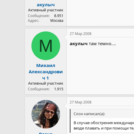
акулыч
Активный участник
Сообщения
8.951
Адрес
Москва
27 Мар 2008
М
акулыч
там темно....
Михаил
Александрови
ч 1
Активный участник
Сообщения
1.915
27 Мар 2008
Слон написал(а):
В случае обострения междунар
везде плавать и при помощи те
Bosun