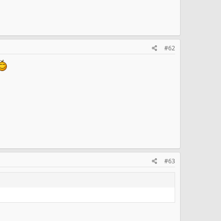
#62
#63