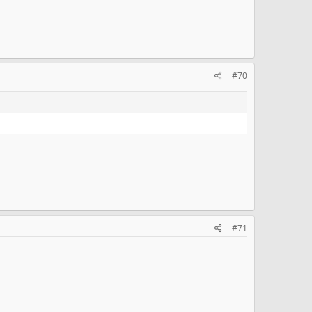
#70
#71