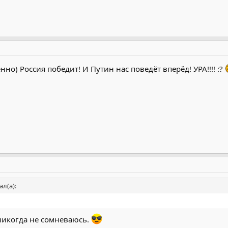
но) Россия победит! И Путин нас поведёт вперёд! УРА!!!! :?
л(а):
 никогда не сомневаюсь.