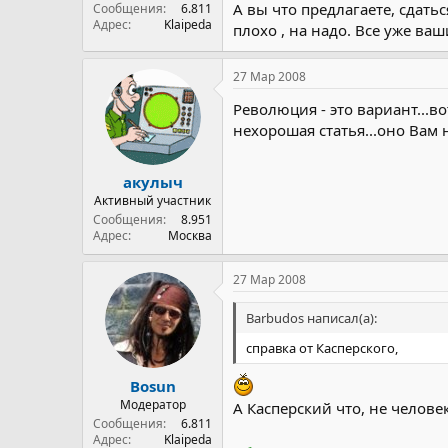
А вы что предлагаете, сдать
Сообщения
6.811
Адрес
Klaipeda
плохо , на надо. Все уже ва
27 Мар 2008
Революция - это вариант...в
нехорошая статья...оно Вам 
акулыч
Активный участник
Сообщения
8.951
Адрес
Москва
27 Мар 2008
Barbudos написал(а):
справка от Касперского,
Bosun
Модератор
А Касперский что, не человек.
Сообщения
6.811
Адрес
Klaipeda