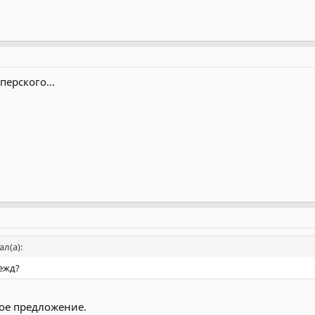
перского...
л(а):
дежд?
ное предложение.