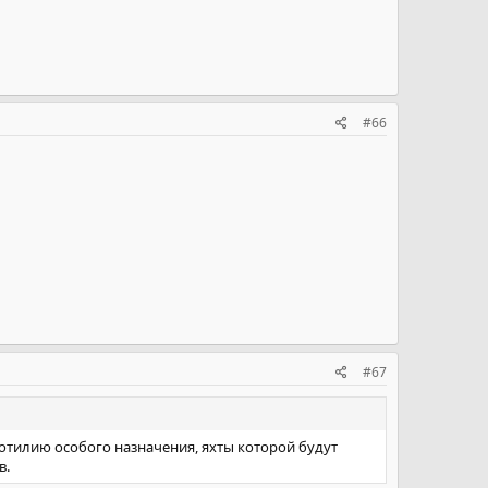
#66
#67
тилию особого назначения, яхты которой будут
в.