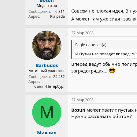
Модератор
Совсем не плохая идея. В ну
Сообщения
6.811
Адрес
Klaipeda
А может там уже сидят засл
27 Мар 2008
Eagle написал(а):
И Путин нас поведёт вперёд! УРА
Вперед ведут обычно политр
Barbudos
загрядотрядах...
Активный участник
Сообщения
24.482
Адрес
Санкт-Петербург
27 Мар 2008
М
Bosun
может хватит пустых н
Нужно рассказать об этом?
Михаил