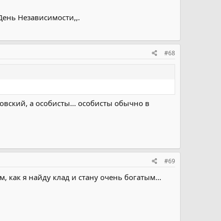
День Независимости,,.
#68
вский, а особисты... особисты обычно в
#69
 как я найду клад и стану очень богатым...