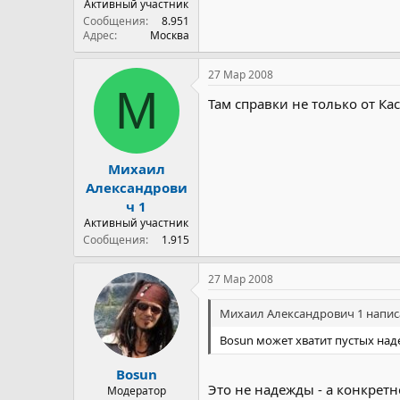
Активный участник
Сообщения
8.951
Адрес
Москва
27 Мар 2008
М
Там справки не только от Кас
Михаил
Александрови
ч 1
Активный участник
Сообщения
1.915
27 Мар 2008
Михаил Александрович 1 написа
Bosun может хватит пустых на
Bosun
Это не надежды - а конкрет
Модератор