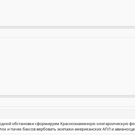
одной обстановки сформируем Краснознаменную олигархическую фло
лок и пачек баксов вербовать экипажи американских АПЛ и авианосце