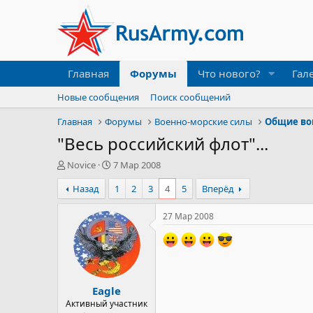
Главная
Форумы
Что нового?
Гал
Новые сообщения
Поиск сообщений
Главная
Форумы
Военно-морские силы
Общие во
"Весь российский флот"...
А
Д
Novice
7 Мар 2008
в
а
Назад
1
2
3
4
5
Вперёд
т
т
о
а
р
н
27 Мар 2008
т
а
е
ч
м
а
ы
л
а
Eagle
Активный участник