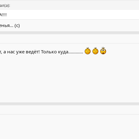
л(а):
!!!!
ья... (с)
а нас уже ведёт! Только куда............