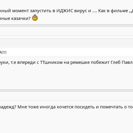
жный момент запустить в ИДЖИС вирус и .... Как в фильме ,,
анные казачки?
!!!!
уки, т.е впереди с ТТшником на ремешке побежит Глеб Павло
адежд? Мне тоже иногда хочется посидеть и помечтать о том,