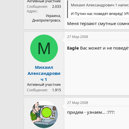
Активный участник
Михаил Александрович 1 написа
Сообщения
2.033
Адрес
И Путин нас поведёт вперёд! УРА
Украина,
Днепропетровск.
Меня терзают смутные сомнен
27 Мар 2008
М
Eagle
Вас может и не поведёт, 
Михаил
Александрови
ч 1
Активный участник
Сообщения
1.915
27 Мар 2008
придем - узнаем... :???: