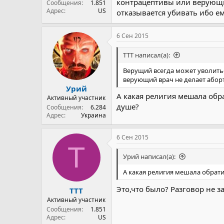
контрацептивы или верующий
Сообщения
1.851
Адрес
US
отказывается убивать ибо ем
6 Сен 2015
TTT написал(а):
Верущий всегда может уволитьс
верующий врач не делает аборт
Урий
А какая религия мешала обр
Активный участник
душе?
Сообщения
6.284
Адрес
Украина
6 Сен 2015
T
Урий написал(а):
А какая религия мешала обрати
Это,что было? Разговор не 
TTT
Активный участник
Сообщения
1.851
Адрес
US