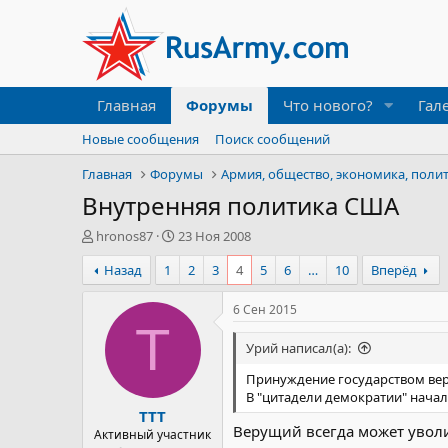
Главная
Форумы
Что нового?
Гал
Новые сообщения
Поиск сообщений
Главная
Форумы
Армия, общество, экономика, поли
Внутренняя политика США
А
Д
hronos87
23 Ноя 2008
в
а
Назад
1
2
3
4
5
6
…
10
Вперёд
т
т
о
а
р
н
6 Сен 2015
т
а
T
е
ч
Урий написал(а):
м
а
ы
л
Принуждение государством вер
а
В "цитадели демократии" начал
TTT
Верущий всегда может уволи
Активный участник