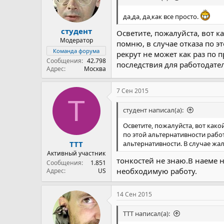
да,да, да,как все просто.
студент
Осветите, пожалуйста, вот к
Модератор
помню, в случае отказа по э
Команда форума
рекрут не может как раз по
Сообщения
42.798
последствия для работодате
Адрес
Москва
7 Сен 2015
T
студент написал(а):
Осветите, пожалуйста, вот како
по этой альтернативности работ
TTT
альтернативности. В случае жа
Активный участник
тонкостей не знаю.В наеме н
Сообщения
1.851
необходимую работу.
Адрес
US
14 Сен 2015
TTT написал(а):