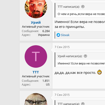
TTT написал(а):
О чем и речь,если вера не поз
Именно! Если вера не позвол
Урий
за его принципы.
Активный участник
Сообщения
6.284
Р
Адрес
Украина
Slovak
е
а
к
7 Сен 2015
ц
T
и
Урий написал(а):
и
:
Именно! Если вера не позволяет
TTT
да,да, да,как все просто.
Активный участник
Сообщения
1.851
Адрес
US
7 Сен 2015
TTT написал(а):