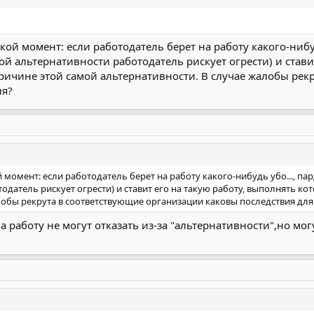
акой момент: если работодатель берет на работу какого-нибу
той альтернативности работодатель рискует огрести) и став
 причине этой самой альтернативности. В случае жалобы ре
ля?
й момент: если работодатель берет на работу какого-нибудь убо..., па
одатель рискует огрести) и ставит его на такую работу, выполнять ко
лобы рекрута в соответствующие организации каковы последствия для
а работу не могут отказать из-за "альтернативности",но мо