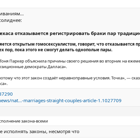
иваниям...
солиднее:
Техаса отказывается регистрировать браки пар традиц
вляется открытым гомосексуалистом, говорит, что отказывается
х пор, пока этого не смогут делать однополые пары.
Тоня Паркер объяснила причины своего решения во вторник на ежеме
озиционные демократы Далласа».
потому что этот закон создаёт неравноправные условия. Точка», — ск
са».
/87290
ws/nat...-marriages-straight-couples-article-1.1027709
исполнение закона-всеми
е исполнять законы, несмотря что