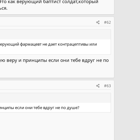
Это как верующий баптист солдат,который
ься.
#62
а верующий фармацевт не дает контрацептивы или
ую веру и принципы если они тебе вдруг не по
#63
нципы если они тебе вдруг не по душе?