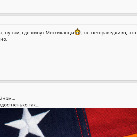
ы, ну там, где живут Мексиканцы
, т.к. несправедливо, ч
но.
йном...
адостненько так...