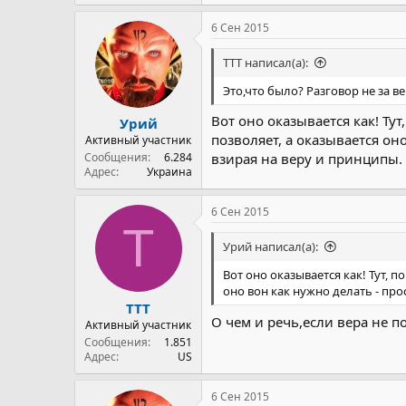
6 Сен 2015
TTT написал(а):
Это,что было? Разговор не за 
Вот оно оказывается как! Т
Урий
позволяет, а оказывается он
Активный участник
Сообщения
6.284
взирая на веру и принципы.
Адрес
Украина
6 Сен 2015
T
Урий написал(а):
Вот оно оказывается как! Тут,
оно вон как нужно делать - про
TTT
О чем и речь,если вера не п
Активный участник
Сообщения
1.851
Адрес
US
6 Сен 2015