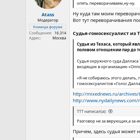
опять переворачиваем,ну-ну.
Ну куда там моим переворач
Atass
Вот тут переворачивания по
Модератор
Команда форума
Судья-гомосексуалист из 
Сообщения
16.314
Адрес
Москва
Судья из Техаса, который я
половом отношении пар до те
Судья окружного суда Далласа 
входящих в организацию «Опп
«Я не собираюсь этого делать, 
гомосексуалистов «Голос Далла
http://mixednews.ru/archives
http://www.nydailynews.com/ne
TTT написал(а):
Разговор не за верующих,а за 
Причем, здесь судья может н