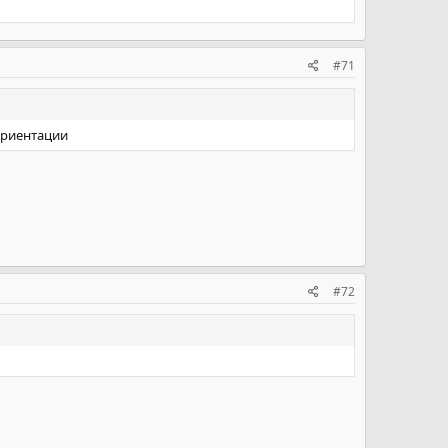
#71
ориентации
#72