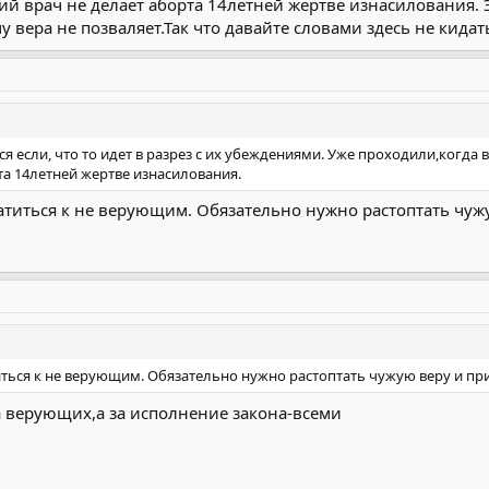
 врач не делает аборта 14летней жертве изнасилования. 
у вера не позваляет.Так что давайте словами здесь не кидат
я если, что то идет в разрез с их убеждениями. Уже проходили,когд
а 14летней жертве изнасилования.
атиться к не верующим. Обязательно нужно растоптать чуж
ться к не верующим. Обязательно нужно растоптать чужую веру и при
за верующих,а за исполнение закона-всеми