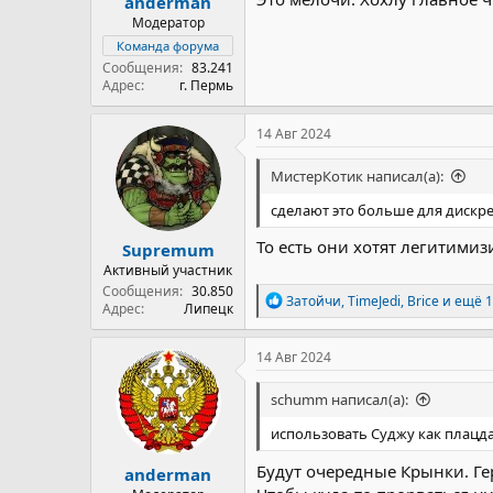
anderman
Модератор
Команда форума
Сообщения
83.241
Адрес
г. Пермь
14 Авг 2024
МистерКотик написал(а):
сделают это больше для дискре
То есть они хотят легитим
Supremum
Активный участник
Сообщения
30.850
Р
Затойчи
,
TimeJedi
,
Brice
и ещё 1
Адрес
Липецк
е
а
к
14 Авг 2024
ц
и
schumm написал(а):
и
:
использовать Суджу как плацда
Будут очередные Крынки. Гер
anderman