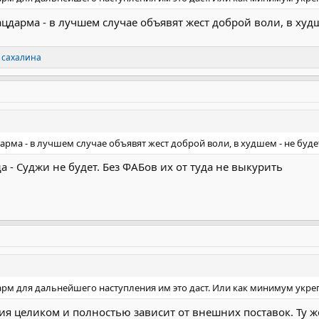
ацдарма - в лучшем случае объявят жест доброй воли, в худш
 сахалина
арма - в лучшем случае объявят жест доброй воли, в худшем - не буде
да - Суджи не будет. Без ФАБов их от туда не выкурить
рм для дальнейшего наступления им это даст. Или как минимум укреп
ия целиком и полностью зависит от внешних поставок. Ту же