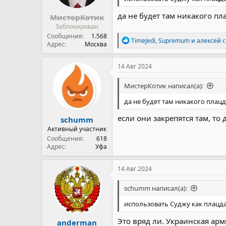
да не будет там никакого пл
МистерКотик
Заблокирован
Сообщения
1.568
Р
TimeJedi
,
Supremum
и
алексей с
Адрес
Москва
е
а
к
14 Авг 2024
ц
и
МистерКотик написал(а):
и
:
да не будет там никакого плацд
если они закрепятся там, то 
schumm
Активный участник
Сообщения
618
Адрес
Уфа
14 Авг 2024
schumm написал(а):
использовать Суджу как плацда
Это вряд ли. Украинская арм
anderman