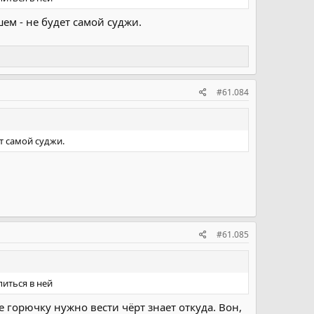
ем - не будет самой суджи.
#61.084
т самой суджи.
#61.085
иться в ней
 горючку нужно вести чёрт знает откуда. Вон,