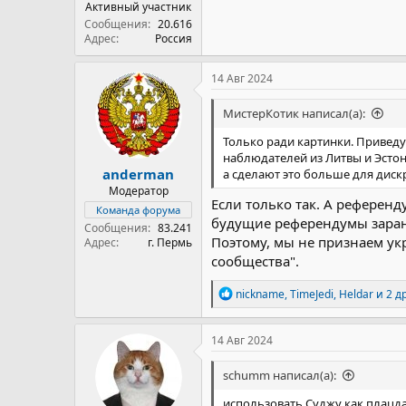
Активный участник
Сообщения
20.616
Адрес
Россия
14 Авг 2024
МистерКотик написал(а):
Только ради картинки. Приведут
наблюдателей из Литвы и Эстон
anderman
а сделают это больше для диск
Модератор
Если только так. А референ
Команда форума
будущие референдумы заран
Сообщения
83.241
Поэтому, мы не признаем ук
Адрес
г. Пермь
сообщества".
Р
nickname
,
TimeJedi
,
Heldar
и 2 д
е
а
к
14 Авг 2024
ц
и
schumm написал(а):
и
:
использовать Суджу как плацда