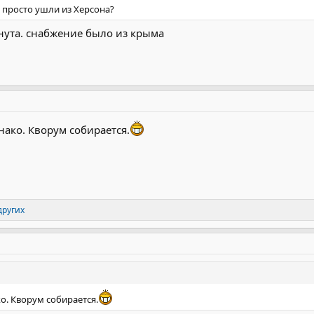
к просто ушли из Херсона?
янута. снабжение было из крыма
нако. Кворум собирается.
других
о. Кворум собирается.