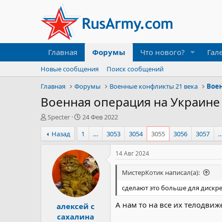
Главная
Форумы
Что нового?
Гал
Новые сообщения
Поиск сообщений
Главная
Форумы
Военные конфликты 21 века
Вое
Военная операция на Украине
А
Д
Specter
24 Фев 2022
в
а
Назад
1
…
3053
3054
3055
3056
3057
т
т
о
а
р
н
14 Авг 2024
т
а
е
ч
МистерКотик написал(а):
м
а
ы
л
сделают это больше для дискре
а
А нам то на все их телодвиж
алексей с
сахалина