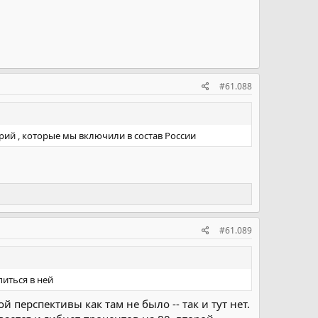
#61.088
ий , которые мы включили в состав России
#61.089
иться в ней
перспективы как там не было -- так и тут нет.