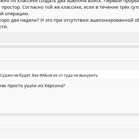
ужно по классике создать два эшелона войск. Первый прорыв
ростор. Согласно той же классике, если в течение трёх сут
ай операцию.
Скоро две недели? И это при отсутствии эшелонированной об
сти.
- Суджи не будет. Без ФАБов их от туда не выкурить
 так просто ушли из Херсона?