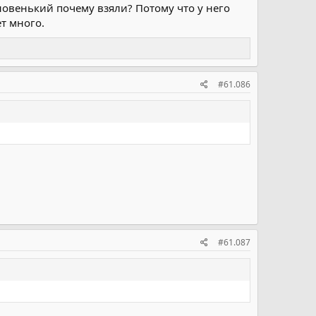
новенький почему взяли? Потому что у него
т много.
#61.086
#61.087