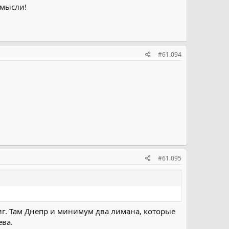
 мысли!
#61.094
#61.095
иг. Там Днепр и минимум два лимана, которые
ева.