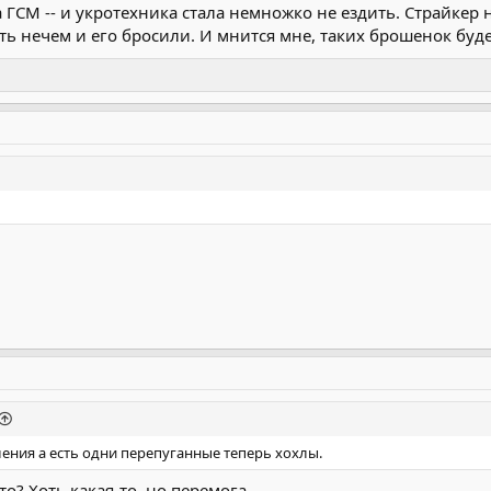
ГСМ -- и укротехника стала немножко не ездить. Страйкер 
ть нечем и его бросили. И мнится мне, таких брошенок буде
ления а есть одни перепуганные теперь хохлы.
о? Хоть какая-то, но перемога.