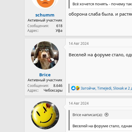
Всё хочется понять - почему та
оборона слаба была. и раст
schumm
Активный участник
Сообщения
618
Адрес
Уфа
14 Авг 2024
Веселей на форуме стало, од
Brice
Активный участник
Сообщения
8.646
Р
Затойчи
,
TimeJedi
,
Slovak
и 2 
Адрес
Чебоксары
е
а
к
14 Авг 2024
ц
и
Brice написал(а):
и
:
Веселей на форуме стало, однак