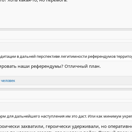
дитации в дальней перспективе легитимности референдумов территор
изировать наши референдумы? Отличный план.
 человек
рм для дальнейшего наступления им это даст. Или как минимум укреп
оически захватили, героически удерживали, но оперативной 