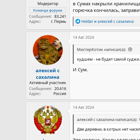
в Сумах накрыли хранилища 
Модератор
горючка кончилась, заправи
Команда форума
Сообщения
83.241
Р
Адрес
г. Пермь
Heldar
и
алексей с сахалина
е
а
к
14 Авг 2024
ц
и
МистерКотик написал(а):
и
:
худшем - не будет самой суджи.
И Сум.
алексей с
сахалина
Активный участник
Сообщения
20.616
Адрес
Россия
14 Авг 2024
алексей с сахалина написал(а):
Две деревни, в котрых нет насе
Это мелочи. Хохлу главное чт