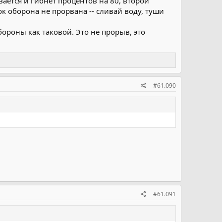
ается и гибнет процентов на 80, второй
ок оборона не прорвана -- сливай воду, туши
ороны как таковой. Это не прорыв, это
#61.090
#61.091