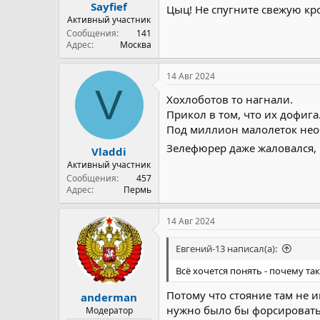
Sayfief
Цыц! Не спугните свежую кро
Активный участник
Сообщения
141
Адрес
Москва
14 Авг 2024
V
Хохлоботов то нагнали.
Прикол в том, что их дофига
Под миллион малолеток необ
Зелефюрер даже жаловался, ч
Vladdi
Активный участник
Сообщения
457
Адрес
Пермь
14 Авг 2024
Евгений-13 написал(а):
Всё хочется понять - почему та
Потому что стояние там не 
anderman
нужно было бы форсировать 
Модератор