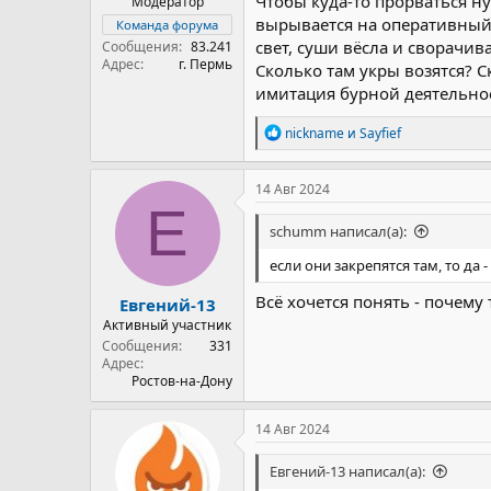
Чтобы куда-то прорваться н
Модератор
вырывается на оперативный п
Команда форума
свет, суши вёсла и сворачив
Сообщения
83.241
Адрес
г. Пермь
Сколько там укры возятся? 
имитация бурной деятельно
Р
nickname
и
Sayfief
е
а
к
14 Авг 2024
ц
Е
и
schumm написал(а):
и
:
если они закрепятся там, то да 
Всё хочется понять - почему
Евгений-13
Активный участник
Сообщения
331
Адрес
Ростов-на-Дону
14 Авг 2024
Евгений-13 написал(а):