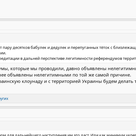
 пару десятков бабулек и дедулек и перепуганных тёток с близлежащи
ии.
редитации в дальней перспективе легитимности референдумов террит
думы, которые мы проводили, давно объявлены нелегитимн
ее объявлены нелегитимными по той же самой причине.
раинскую клоунаду и с территорией Украины будем делать т
ругих
рм для дальнейшего наступления им это даст. Или как минимум укреп