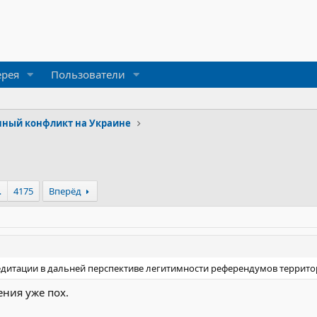
ерея
Пользователи
нный конфликт на Украине
…
4175
Вперёд
дитации в дальней перспективе легитимности референдумов территор
ения уже пох.