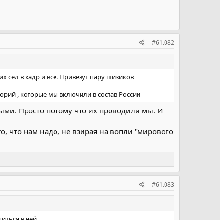
#61.082
х сёл в кадр и всё. Привезут пару шизиков
орий , которые мы включили в состав России
ыми. Просто потому что их проводили мы. И
о, что нам надо, не взирая на вопли "мирового
#61.083
иться в ней