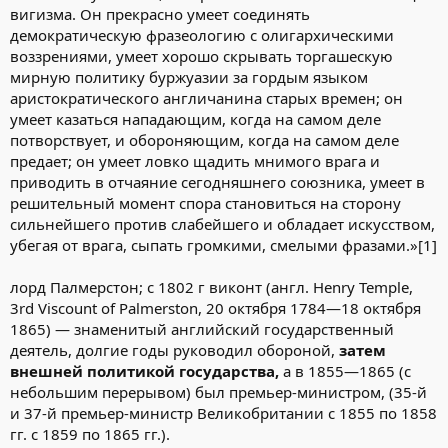
вигизма. Он прекрасно умеет соединять
демократическую фразеологию с олигархическими
воззрениями, умеет хорошо скрывать торгашескую
мирную политику буржуазии за гордым языком
аристократического англичанина старых времен; он
умеет казаться нападающим, когда на самом деле
потворствует, и обороняющим, когда на самом деле
предает; он умеет ловко щадить мнимого врага и
приводить в отчаяние сегодняшнего союзника, умеет в
решительный момент спора становиться на сторону
сильнейшего против слабейшего и обладает искусством,
убегая от врага, сыпать громкими, смелыми фразами.»[1]
лорд Палмерстон; с 1802 г виконт (англ. Henry Temple,
3rd Viscount of Palmerston, 20 октября 1784—18 октября
1865) — знаменитый английский государственный
деятель, долгие годы руководил обороной,
затем
внешней политикой государства,
а в 1855—1865 (с
небольшим перерывом) был премьер-министром, (35-й
и 37-й премьер-министр Великобритании с 1855 по 1858
гг. с 1859 по 1865 гг.).