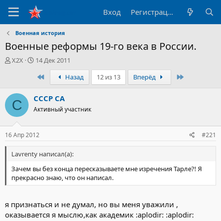
Вход
Регистрация
Военная история
Военные реформы 19-го века в России.
А
Д
X2X
14 Дек 2011
в
а
Первый
Последний
Назад
12 из 13
Вперёд
т
т
о
а
р
н
СССР СА
С
т
а
Активный участник
е
ч
м
а
ы
л
16 Апр 2012
#221
а
Lavrenty написал(а):
Зачем вы без конца пересказываете мне изречения Тарле?! Я
прекрасно знаю, что он написал.
я признаться и не думал, но вы меня уважили ,
оказывается я мыслю,как академик :aplodir: :aplodir: