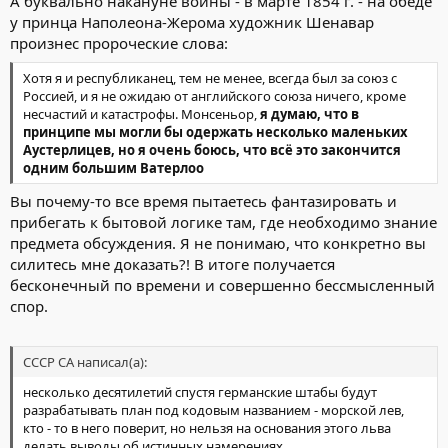
А буквально накануне войны - в марте 1854 г. - на обеде
у принца Наполеона-Жерома художник Шенавар
произнес пророческие слова:
Хотя я и республиканец, тем не менее, всегда был за союз с
Россией, и я не ожидаю от английского союза ничего, кроме
несчастий и катастрофы. Монсеньор,
я думаю, что в
принципе мы могли бы одержать несколько маленьких
Аустерлицев, но я очень боюсь, что всё это закончится
одним большим Ватерлоо
Вы почему-то все время пытаетесь фантазировать и
прибегать к бытовой логике там, где необходимо знание
предмета обсуждения. Я не понимаю, что конкретно вы
силитесь мне доказать?! В итоге получается
бесконечный по времени и совершенно бессмысленный
спор.
СССР СА написал(а):
несколько десятилетий спустя германские штабы будут
разрабатывать план под кодовым названием - морской лев,
кто - то в него поверит, но нельзя на основания этого льва
делать выводы об истинных намерениях.