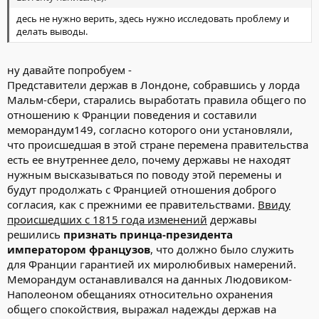
десь не нужно верить, здесь нужно исследовать проблему и
делать выводы.
ну давайте попробуем -
Представители держав в Лондоне, собравшись у лорда
Мальм-сбери, старались выработать правила общего по
отношению к Франции поведения и составили
меморандум149, согласно которого они установляли,
что происшедшая в этой стране перемена правительства
есть ее внутреннее дело, почему державы не находят
нужным высказываться по поводу этой перемены и
будут продолжать с Францией отношения доброго
согласия, как с прежними ее правительствами.
Ввиду
происшедших с 1815 года изменений
державы
решились
признать принца-президента
императором французов
, что должно было служить
для Франции гарантией их миролюбивых намерений.
Меморандум останавливался на данных Людовиком-
Наполеоном обещаниях относительно охранения
общего спокойствия, выражал надежды держав на