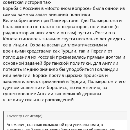
советская история так-
Борьба с Россией в «Восточном вопросе» была одной из
самых важных задач внешней политики
Великобритании при Палмерстоне. Для Палмерстона и
большинства не только консерваторов, но и вигов (в
рядах которых числился и он сам) пустить Россию в
Константинополь значило спустя несколько лет увидеть
ее в Индии. Охрана всеми дипломатическими и
военными средствами как Турции, так и Персии от
поглощения их Россией признавалась прямым долгом и
основной задачей британской политики. Для Англии
потерять Индию значило бы уподобиться Голландии
или Бельгии. Борясь против царских происков и
завоевательных стремлений в Турции, Палмерстон и его
единомышленники боролись, по их мнению, за
существование Англии как великой державы
я не вижу сильных расхождений.
Lavrenty написал(а):
Аномалия, ставшая возможной при уникальном и, в
значительной степени, случайном стечении обстоятельств.