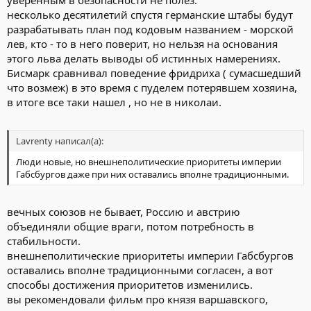
уверенным в безопасности не полез.
несколько десятилетий спустя германские штабы будут
разрабатывать план под кодовым названием - морской
лев, кто - то в него поверит, но нельзя на основания
этого льва делать выводы об истинных намерениях.
Бисмарк сравнивал поведение фридриха ( сумасшедший
что возмеж) в это время с пуделем потерявшем хозяина,
в итоге все таки нашел , но не в николаи.
Lavrenty написал(а):
Люди новые, но внешнеполитические приоритеты империи
Габсбургов даже при них оставались вполне традиционными.
вечных союзов не бывает, Россию и австрию
объединяли общие враги, потом потребность в
стабильности.
внешнеполитические приоритеты империи Габсбургов
оставались вполне традиционными согласен, а вот
способы достижения приоритетов изменились.
вы рекомендовали фильм про князя варшавского,