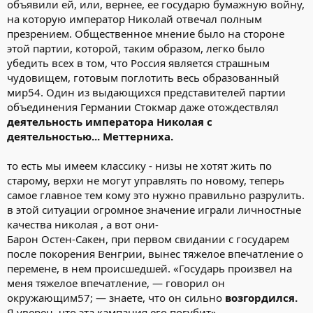
объявили ей, или, вернее, ее государю бумажную войну,
на которую император Николай отвечал полным
презрением. Общественное мнение было на стороне
этой партии, которой, таким образом, легко было
убедить всех в том, что Россия является страшным
чудовищем, готовым поглотить весь образованный
мир54. Один из выдающихся представителей партии
объединения Германии Стокмар даже отождествлял
деятельность императора Николая с
деятельностью... Меттерниха.
то есть мы имеем классику - низы не хотят жить по
старому, верхи не могут управлять по новому, теперь
самое главное тем кому это нужно правильно разрулить.
в этой ситуации огромное значение играли личностные
качества николая , а вот они-
Барон Остен-Сакен, при первом свидании с государем
после покорения Венгрии, вынес тяжелое впечатление о
перемене, в нем происшедшей. «Государь произвел на
меня тяжелое впечатление, — говорил он
окружающим57; — знаете, что он сильно
возгордился.
Я уверен, что эта кампания его погубит
».