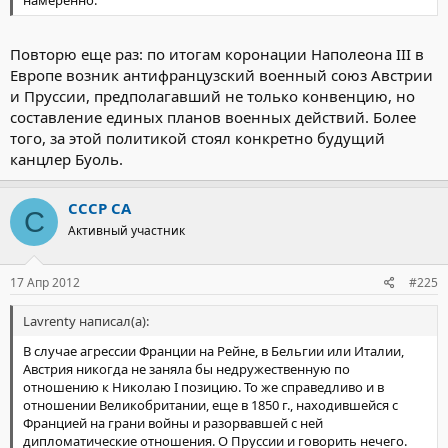
Повторю еще раз: по итогам коронации Наполеона III в
Европе возник антифранцузский военный союз Австрии
и Пруссии, предполагавший не только конвенцию, но
составление единых планов военных действий. Более
того, за этой политикой стоял конкретно будущий
канцлер Буоль.
СССР СА
С
Активный участник
17 Апр 2012
#225
Lavrenty написал(а):
В случае агрессии Франции на Рейне, в Бельгии или Италии,
Австрия никогда не заняла бы недружественную по
отношению к Николаю I позицию. То же справедливо и в
отношении Великобритании, еще в 1850 г., находившейся с
Францией на грани войны и разорвавшей с ней
дипломатические отношения. О Пруссии и говорить нечего.