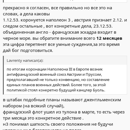
прекрасно я согласен, все правильно но все это на
словах, а дела каковы
1.12.53. коронуется наполеон 3 , австрия признает 2.12. и
следом остальные , вот конкретные дела, 23.12.53.
объединенная англо - французская эскадра входит в
черное море. вы обратите внимание всего
12 месяцев
эта цифра перетянет все умные суждения,за это время
дай бог подготовиться.
Lavrenty написал(а):
по итогам коронации Наполеона III в Европе возник
антифранцузский военный союз Австрии и Пруссии,
предполагавший не только конвенцию, но составление
единых планов военных действий. Более того, за этой
политикой стоял конкретно будущий канцлер Буоль.
в штабах подобные планы называют джентльменским
набором (на всякий случай),
французский флот ушел из тулона в марте, то есть через
три месяца это конкретное действие .
н3 понимал шаткость своего положения не будучи