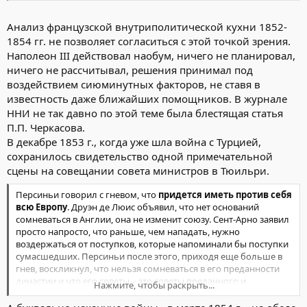
Анализ французской внутриполитической кухни 1852-
1854 гг. не позволяет согласиться с этой точкой зрения.
Наполеон III действовал наобум, ничего не планировал,
ничего не рассчитывал, решения принимал под
воздействием сиюминутных факторов, не ставя в
известность даже ближайших помощников. В журнале
ННИ не так давно по этой теме была блестящая статья
П.П. Черкасова.
В декабре 1853 г., когда уже шла война с Турцией,
сохранилось свидетельство одной примечательной
сцены на совещании совета министров в Тюильри.
Персиньи говорил с гневом, что
придется иметь против себя
всю Европу
. Друэн де Люис объявил, что нет оснований
сомневаться в Англии, она не изменит союзу. Сент-Арно заявил
просто напросто, что раньше, чем нападать, нужно
воздержаться от поступков, которые напоминали бы поступки
сумасшедших. Персиньи после этого, приходя еще больше в
гнев, воскликнул, что нельзя сомневаться в его преданности
династии и что его советы – это советы преданного и
Нажмите, чтобы раскрыть...
бескорыстного друга. Совет министров разошелся среди
общего волнения, не приняв никакого решения.