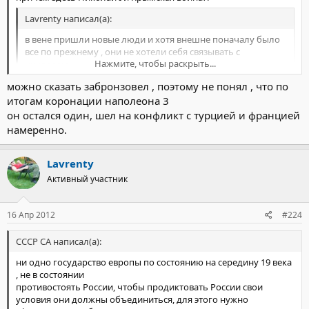
Lavrenty написал(а):
в вене пришли новые люди и хотя внешне поначалу было
все по прежнему , они не хотели себя связывать с
Нажмите, чтобы раскрыть...
николаем.
можно сказать забронзовел , поэтому не понял , что по
Lavrenty написал(а):
итогам коронации наполеона 3
он остался один, шел на конфликт с турцией и францией
СССР СА писал(а):
намеренно.
Нажмите, чтобы раскрыть...
«Государь произвел на меня тяжелое впечатление, —
говорил он окружающим57; — знаете, что он сильно
возгордился.
Lavrenty
Активный участник
Действительно, возгордился..
Нажмите, чтобы раскрыть...
16 Апр 2012
#224
СССР СА написал(а):
ни одно государство европы по состоянию на середину 19 века
, не в состоянии
противостоять России, чтобы продиктовать России свои
условия они должны объединиться, для этого нужно