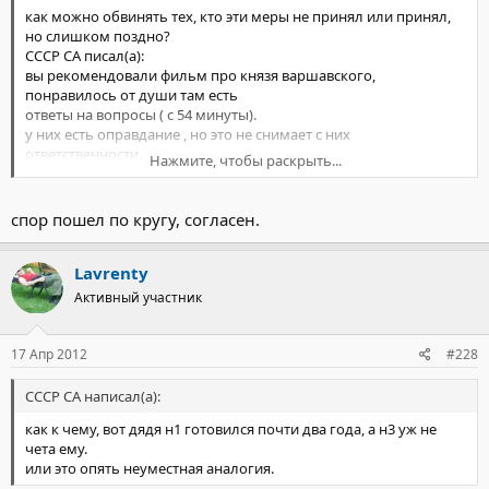
как можно обвинять тех, кто эти меры не принял или принял,
но слишком поздно?
СССР СА писал(а):
вы рекомендовали фильм про князя варшавского,
понравилось от души там есть
ответы на вопросы ( с 54 минуты).
у них есть оправдание , но это не снимает с них
ответственности.
Нажмите, чтобы раскрыть...
Lavrenty написал(а):
спор пошел по кругу, согласен.
В итоге получается бесконечный по времени и совершенно
бессмысленный спор.
Lavrenty
Активный участник
17 Апр 2012
#228
Нажмите, чтобы раскрыть...
СССР СА написал(а):
как к чему, вот дядя н1 готовился почти два года, а н3 уж не
чета ему.
или это опять неуместная аналогия.