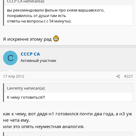
СССР СА написал(а):
вы рекомендовали фильм про князя варшавского,
понравилось от души там есть
ответы на вопросы ( с 54 минуты).
Я искренне этому рад
СССР СА
С
Активный участник
17 Апр 2012
#227
Lavrenty написал(а):
К чему готовиться?!
как к чему, вот дядя н1 готовился почти два года, а н3 уж
не чета ему.
или это опять неуместная аналогия.