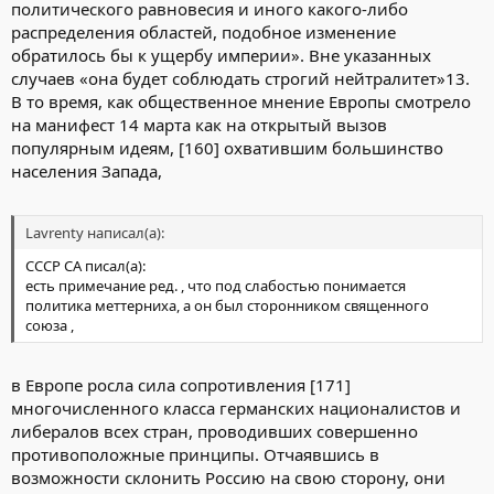
политического равновесия и иного какого-либо
распределения областей, подобное изменение
обратилось бы к ущербу империи». Вне указанных
случаев «она будет соблюдать строгий нейтралитет»13.
В то время, как общественное мнение Европы смотрело
на манифест 14 марта как на открытый вызов
популярным идеям, [160] охватившим большинство
населения Запада,
Lavrenty написал(а):
СССР СА писал(а):
есть примечание ред. , что под слабостью понимается
политика меттерниха, а он был сторонником священного
союза ,
в Европе росла сила сопротивления [171]
многочисленного класса германских националистов и
либералов всех стран, проводивших совершенно
противоположные принципы. Отчаявшись в
возможности склонить Россию на свою сторону, они