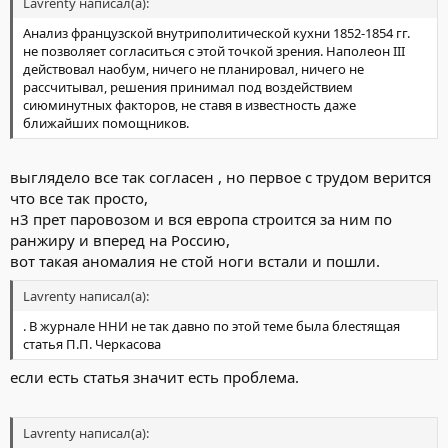
Lavrenty написал(а):
Анализ французской внутриполитической кухни 1852-1854 гг.
не позволяет согласиться с этой точкой зрения. Наполеон III
действовал наобум, ничего не планировал, ничего не
рассчитывал, решения принимал под воздействием
сиюминутных факторов, не ставя в известность даже
ближайших помощников.
выглядело все так согласен , но первое с трудом верится
что все так просто,
н3 прет паровозом и вся европа строится за ним по
ранжиру и вперед на Россию,
вот такая аномалия не стой ноги встали и пошли.
Lavrenty написал(а):
. В журнале ННИ не так давно по этой теме была блестящая
статья П.П. Черкасова
если есть статья значит есть проблема.
Lavrenty написал(а):