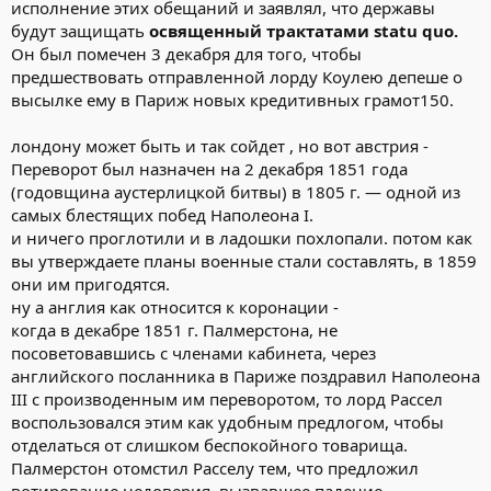
исполнение этих обещаний и заявлял, что державы
будут защищать
освященный трактатами statu quo.
Он был помечен 3 декабря для того, чтобы
предшествовать отправленной лорду Коулею депеше о
высылке ему в Париж новых кредитивных грамот150.
лондону может быть и так сойдет , но вот австрия -
Переворот был назначен на 2 декабря 1851 года
(годовщина аустерлицкой битвы) в 1805 г. — одной из
самых блестящих побед Наполеона I.
и ничего проглотили и в ладошки похлопали. потом как
вы утверждаете планы военные стали составлять, в 1859
они им пригодятся.
ну а англия как относится к коронации -
когда в декабре 1851 г. Палмерстона, не
посоветовавшись с членами кабинета, через
английского посланника в Париже поздравил Наполеона
III с производенным им переворотом, то лорд Рассел
воспользовался этим как удобным предлогом, чтобы
отделаться от слишком беспокойного товарища.
Палмерстон отомстил Расселу тем, что предложил