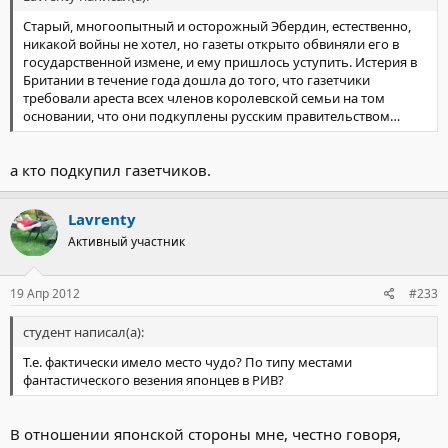
Старый, многоопытный и осторожный Эбердин, естественно,
никакой войны не хотел, но газеты открыто обвиняли его в
государственной измене, и ему пришлось уступить. Истерия в
Британии в течение года дошла до того, что газетчики
требовали ареста всех членов королевской семьи на том
основании, что они подкуплены русским правительством…
а кто подкупил газетчиков.
Lavrenty
Активный участник
19 Апр 2012
#233
студент написал(а):
Т.е. фактически имело место чудо? По типу местами
фантастического везения японцев в РИВ?
В отношении японской стороны мне, честно говоря,