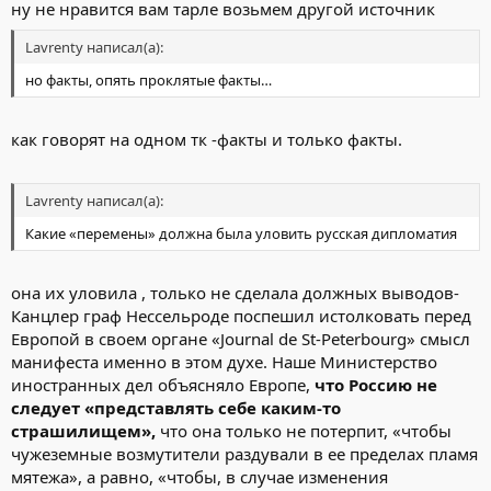
ну не нравится вам тарле возьмем другой источник
Lavrenty написал(а):
но факты, опять проклятые факты…
как говорят на одном тк -факты и только факты.
Lavrenty написал(а):
Какие «перемены» должна была уловить русская дипломатия
она их уловила , только не сделала должных выводов-
Канцлер граф Нессельроде поспешил истолковать перед
Европой в своем органе «Journal de St-Peterbourg» смысл
манифеста именно в этом духе. Наше Министерство
иностранных дел объясняло Европе,
что Россию не
следует «представлять себе каким-то
страшилищем»,
что она только не потерпит, «чтобы
чужеземные возмутители раздували в ее пределах пламя
мятежа», а равно, «чтобы, в случае изменения