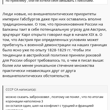
по прежнему , они не хотели себя связывать с николаем.
Люди новые, но внешнеполитические приоритеты
империи Габсбургов даже при них оставались вполне
традиционными. О том, что проникновение России на
Балканы таит в себе потенциальную угрозу для Австрии,
эрцгерцог Карл открыто говорил еще в начале XIX в. О
том, что Австрия при определенных условиях может
прибегнуть к военной демонстрации на наших границах
было ясно уже по опыту 1828-1829 гг. Чтобы эти
тенденции в австрийской политике приняли роковой
для России оборот требовалось то, о чем я писал выше:
более или менее уникальное стечение множества
практически независящих друг от друга
внешнеполитических обстоятельств.
СССР СА написал(а):
можно сказать забронзовел , поэтому не понял , что по итогам
коронации наполеона 3
он остался один, шел на конфликт с турцией и францией
намеренно.