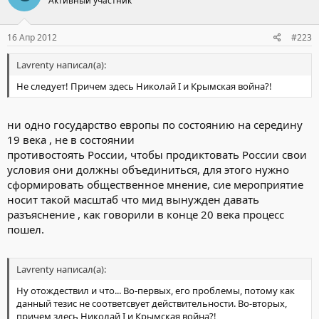
Активный участник
16 Апр 2012
#223
Lavrenty написал(а):
Не следует! Причем здесь Николай I и Крымская война?!
ни одно государство европы по состоянию на середину
19 века , не в состоянии
противостоять России, чтобы продиктовать России свои
условия они должны объединиться, для этого нужно
сформировать общественное мнение, сие мероприятие
носит такой масштаб что мид вынужден давать
разъяснение , как говорили в конце 20 века процесс
пошел.
Lavrenty написал(а):
Ну отождествил и что... Во-первых, его проблемы, потому как
данный тезис не соответсвует действительности. Во-вторых,
причем здесь Николай I и Крымская война?!