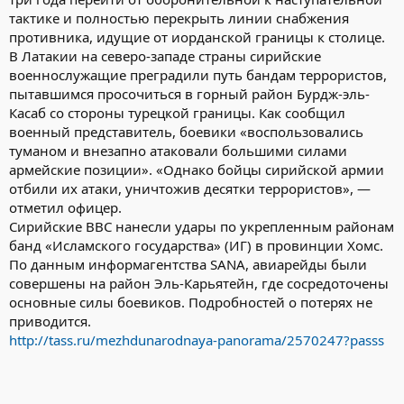
тактике и полностью перекрыть линии снабжения
противника, идущие от иорданской границы к столице.
В Латакии на северо-западе страны сирийские
военнослужащие преградили путь бандам террористов,
пытавшимся просочиться в горный район Бурдж-эль-
Касаб со стороны турецкой границы. Как сообщил
военный представитель, боевики «воспользовались
туманом и внезапно атаковали большими силами
армейские позиции». «Однако бойцы сирийской армии
отбили их атаки, уничтожив десятки террористов», —
отметил офицер.
Сирийские ВВС нанесли удары по укрепленным районам
банд «Исламского государства» (ИГ) в провинции Хомс.
По данным информагентства SANA, авиарейды были
совершены на район Эль-Карьятейн, где сосредоточены
основные силы боевиков. Подробностей о потерях не
приводится.
http://tass.ru/mezhdunarodnaya-panorama/2570247?passs