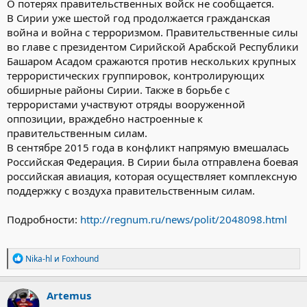
О потерях правительственных войск не сообщается.
В Сирии уже шестой год продолжается гражданская
война и война с терроризмом. Правительственные силы
во главе с президентом Сирийской Арабской Республики
Башаром Асадом сражаются против нескольких крупных
террористических группировок, контролирующих
обширные районы Сирии. Также в борьбе с
террористами участвуют отряды вооруженной
оппозиции, враждебно настроенные к
правительственным силам.
В сентябре 2015 года в конфликт напрямую вмешалась
Российская Федерация. В Сирии была отправлена боевая
российская авиация, которая осуществляет комплексную
поддержку с воздуха правительственным силам.
Подробности:
http://regnum.ru/news/polit/2048098.html
Р
Nika-hl
и
Foxhound
е
а
к
Artemus
ц