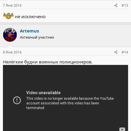
:
7 Янв 2016
#13
не исключено
Artemus
Активный участник
8 Янв 2016
#14
Нелёгкие будни военных полиционеров.