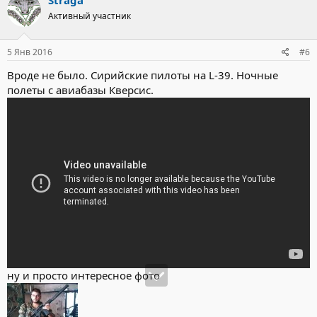
ц
Активный участник
и
и
:
5 Янв 2016
#6
Вроде не было. Сирийские пилоты на L-39. Ночные
полеты с авиабазы Кверсис.
ну и просто интересное фото