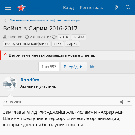
Вход
Регистрация
Локальные военные конфликты в мире
Война в Сирии 2016-2017
А
Д
Т
Rand0m
2 Янв 2016
2016
война
в
а
е
вооруженный конфликт
игил
сирия
т
т
г
о
а
и
В этой теме нельзя размещать новые ответы.
р
н
т
а
Последний
1 из 852
Вперёд
е
ч
м
а
Rand0m
ы
л
а
Активный участник
2 Янв 2016
#1
Замглавы МИД РФ: «Джейш Аль-Ислам» и «Ахрар Аш-
Шам» – преступные террористические организации,
которые должны быть уничтожены