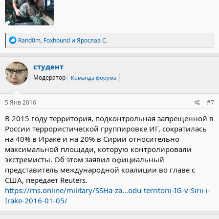
Р
Rand0m
,
Foxhound
и
Ярослав С.
е
а
к
студент
ц
Модератор
Команда форума
и
и
:
5 Янв 2016
#7
В 2015 году территория, подконтрольная запрещенной в
России террористической группировке ИГ, сократилась
на 40% в Ираке и на 20% в Сирии относительно
максимальной площади, которую контролировали
экстремисты. Об этом заявил официальный
представитель международной коалиции во главе с
США, передает Reuters.
https://rns.online/military/SSHa-za...odu-territorii-IG-v-Sirii-i-
Irake-2016-01-05/