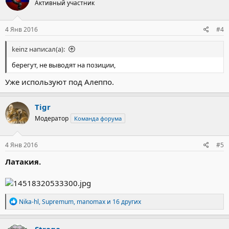
Активный участник
и
и
:
4 Янв 2016
#4
keinz написал(а):
берегут, не выводят на позиции,
Уже используют под Алеппо.
Tigr
Модератор
Команда форума
4 Янв 2016
#5
Латакия.
Р
Nika-hl
,
Supremum
,
manomax
и 16 других
е
а
к
Straga