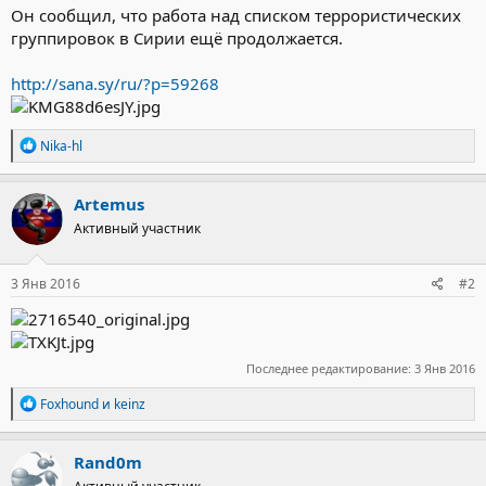
Он сообщил, что работа над списком террористических
группировок в Сирии ещё продолжается.
http://sana.sy/ru/?p=59268
Р
Nika-hl
е
а
к
Artemus
ц
Активный участник
и
и
:
3 Янв 2016
#2
Последнее редактирование:
3 Янв 2016
Р
Foxhound
и
keinz
е
а
к
Rand0m
ц