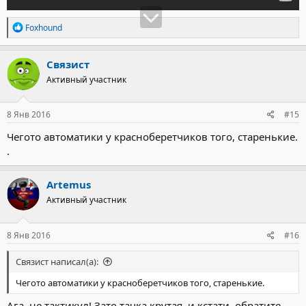
Р
Foxhound
е
а
к
Связист
ц
Активный участник
и
и
:
8 Янв 2016
#15
Чегото автоматики у красноберетчиков того, старенькие.
.
Artemus
Активный участник
8 Янв 2016
#16
Связист написал(а):
Чегото автоматики у красноберетчиков того, старенькие.
Ага, не тактикул! Зато тачка крутая, и кстати, обратите