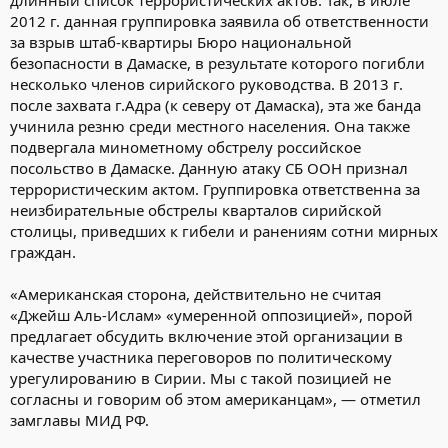
2012 г. данная группировка заявила об ответственности
за взрыв штаб-квартиры Бюро национальной
безопасности в Дамаске, в результате которого погибли
несколько членов сирийского руководства. В 2013 г.
после захвата г.Адра (к северу от Дамаска), эта же банда
учинила резню среди местного населения. Она также
подвергала минометному обстрелу российское
посольство в Дамаске. Данную атаку СБ ООН признал
террористическим актом. Группировка ответственна за
неизбирательные обстрелы кварталов сирийской
столицы, приведших к гибели и ранениям сотни мирных
граждан.
«Американская сторона, действительно не считая
«Джейш Аль-Ислам» «умеренной оппозицией», порой
предлагает обсудить включение этой организации в
качестве участника переговоров по политическому
урегулированию в Сирии. Мы с такой позицией не
согласны и говорим об этом американцам», — отметил
замглавы МИД РФ.