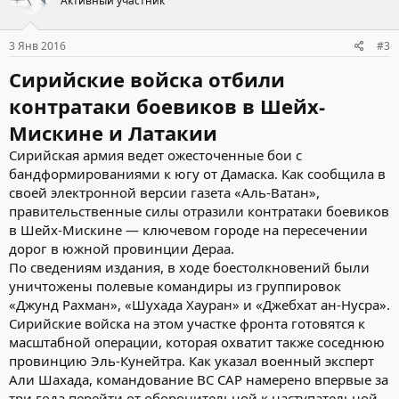
Активный участник
и
и
:
3 Янв 2016
#3
Сирийские войска отбили
контратаки боевиков в Шейх-
Мискине и Латакии
Сирийская армия ведет ожесточенные бои с
бандформированиями к югу от Дамаска. Как сообщила в
своей электронной версии газета «Аль-Ватан»,
правительственные силы отразили контратаки боевиков
в Шейх-Мискине — ключевом городе на пересечении
дорог в южной провинции Дераа.
По сведениям издания, в ходе боестолкновений были
уничтожены полевые командиры из группировок
«Джунд Рахман», «Шухада Хауран» и «Джебхат ан-Нусра».
Сирийские войска на этом участке фронта готовятся к
масштабной операции, которая охватит также соседнюю
провинцию Эль-Кунейтра. Как указал военный эксперт
Али Шахада, командование ВС САР намерено впервые за
три года перейти от оборонительной к наступательной