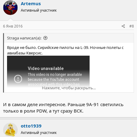
Artemus
Активный участник
6 Янв 2016
#8
Straga написал(а):
Вроде не было. Сирийские пилоты на L-39. Ночные полеты с
авиабазы Кверсис.
Нажмите, чтобы раскрыть...
И в самом деле интересное. Раньше 9А-91 светились
ну и просто интересное фото
Посмотреть вложение 2728
только в роли PDW, а тут сразу ВСК.
otto1939
Активный участник