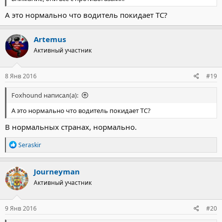
А это нормально что водитель покидает ТС?
Artemus
Активный участник
8 Янв 2016
#19
Foxhound написал(а):
А это нормально что водитель покидает ТС?
В нормальных странах, нормально.
Р
Seraskir
е
а
к
Journeyman
ц
Активный участник
и
и
:
9 Янв 2016
#20