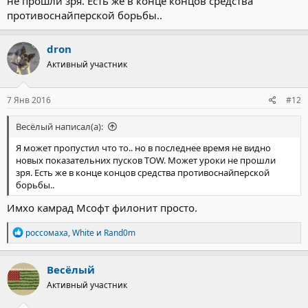
не прошли зря. Есть же в конце концов средства
противоснайперской борьбы..
dron
Активный участник
7 Янв 2016
#12
Весёлый написал(а):
Я может пропустил что то.. но в последнее время не видно
новых показательних пусков TOW. Может уроки не прошли
зря. Есть же в конце концов средства противоснайперской
борьбы..
Имхо камрад Мсофт филонит просто.
Р
россомаха
,
White
и
Rand0m
е
а
к
Весёлый
ц
Активный участник
и
и