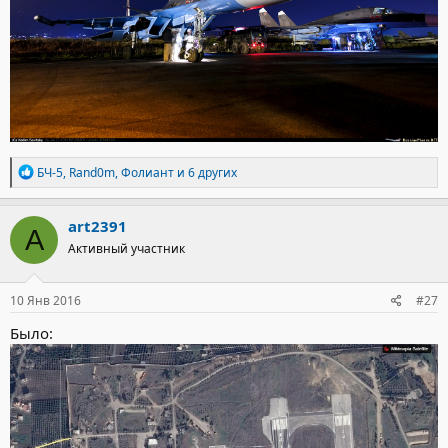
Р
БЧ-5
,
Rand0m
,
Фолиант
и 6 других
е
а
к
art2391
A
ц
Активный участник
и
и
:
10 Янв 2016
#27
Было: