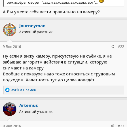
режиссёра говорит "сзади заходим, заходим, вот"...
А Вы умеете себя вести правильно на камеру?
Journeyman
Активный участник
9 Янв 2016
#22
Ну если я вижу камеру, присутствую на съёмке, я не
забываю алгоритм действия в ситуации, которую
снимают на камеру.
Вообще к показухе надо тоже относиться с трудовым
подходом. Халатность тут до цирка доведёт.
Р
lavrik
и
Пламен
е
а
к
Artemus
ц
Активный участник
и
и
:
9 Янв 2016
#23