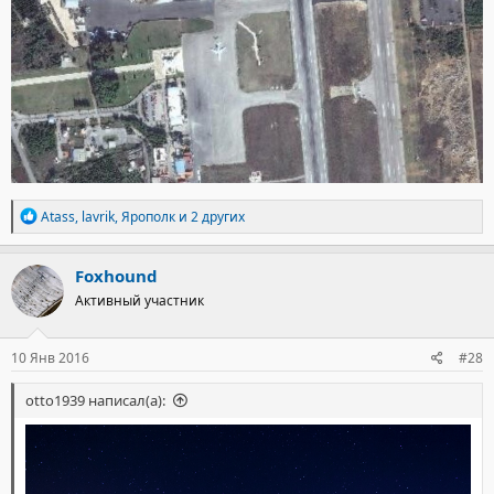
Р
Atass
,
lavrik
,
Ярополк
и 2 других
е
а
к
Foxhound
ц
Активный участник
и
и
:
10 Янв 2016
#28
otto1939 написал(а):