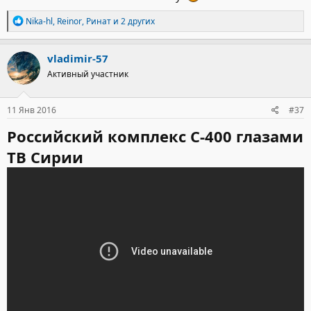
Р
Nika-hl
,
Reinor
,
Ринат
и 2 других
е
а
к
vladimir-57
ц
Активный участник
и
и
:
11 Янв 2016
#37
Российский комплекс С-400 глазами
ТВ Сирии