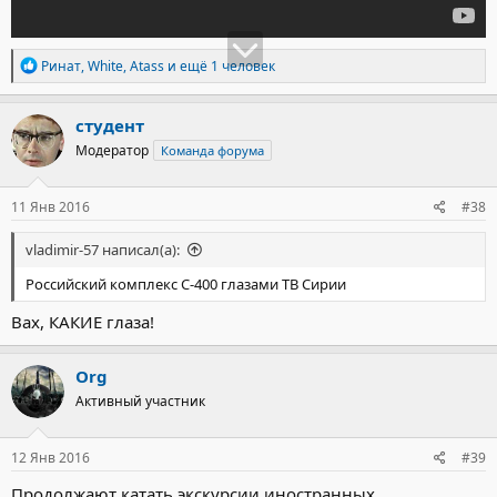
Р
Ринат
,
White
,
Atass
и ещё 1 человек
е
а
к
студент
ц
Модератор
Команда форума
и
и
:
11 Янв 2016
#38
vladimir-57 написал(а):
Российский комплекс С-400 глазами ТВ Сирии
Вах, КАКИЕ глаза!
Org
Активный участник
12 Янв 2016
#39
Продолжают катать экскурсии иностранных