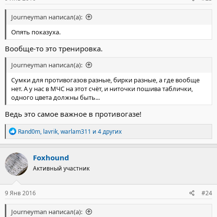
Journeyman написал(а):
Опять показуха.
Вообще-то это тренировка.
Journeyman написал(а):
Сумки для противогазов разные, бирки разные, а где вообще
нет. А у нас в МЧС на этот счёт, и ниточки пошива таблички,
одного цвета должны быть...
Ведь это самое важное в противогазе!
Р
Rand0m
,
lavrik
,
warlam311
и 4 других
е
а
к
Foxhound
ц
Активный участник
и
и
:
9 Янв 2016
#24
Journeyman написал(а):