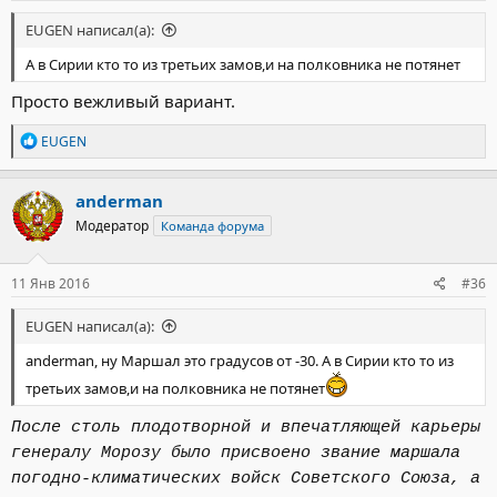
масштабную наступательную операцию с целью
EUGEN написал(а):
освобождения района Рашидин и г. Хан аль-Асаль.
Подробностей пока мало, известно лишь, что штурмовые
А в Сирии кто то из третьих замов,и на полковника не потянет
группы уже вошли в Хан аль-Асаль с восточного и северо-
восточного направлений.
Просто вежливый вариант.
Р
EUGEN
е
а
к
anderman
ц
Модератор
Команда форума
и
и
:
11 Янв 2016
#36
EUGEN написал(а):
anderman, ну Маршал это градусов от -30. А в Сирии кто то из
третьих замов,и на полковника не потянет
После столь плодотворной и впечатляющей карьеры
генералу Морозу было присвоено звание маршала
погодно-климатических войск Советского Союза, а