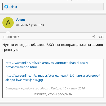
Р
Reinor
е
а
к
Алек
А
ц
Активный участник
и
и
:
11 Янв 2016
#33
Нужно иногда с облаков ВКСных возвращаться на землю
грешную.
http://warsonline.info/siriia/novos...turmuet-khan-al-asal-v-
provintcii-aleppo.html
http://warsonline.info/images/stories/news/16/01jan/syria/aleppo/
aleppo-kweires10jan16.jpg
Ситуация в районе аэродрома Квейрес 10 января 2016
Нажмите, чтобы раскрыть...
Сирийская армия при поддержке добровольцев и сил
национальной обороны ведет активные бои сразу в
нескольких районах провинции Алеппо. Правительственные