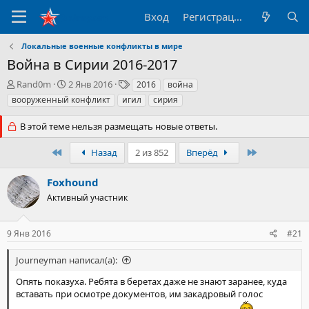
Вход
Регистрация
Локальные военные конфликты в мире
Война в Сирии 2016-2017
А
Д
Т
Rand0m
2 Янв 2016
2016
война
в
а
е
вооруженный конфликт
игил
сирия
т
т
г
о
а
и
В этой теме нельзя размещать новые ответы.
р
н
т
а
Первый
Последний
Назад
2 из 852
Вперёд
е
ч
м
а
Foxhound
ы
л
а
Активный участник
9 Янв 2016
#21
Journeyman написал(а):
Опять показуха. Ребята в беретах даже не знают заранее, куда
вставать при осмотре документов, им закадровый голос