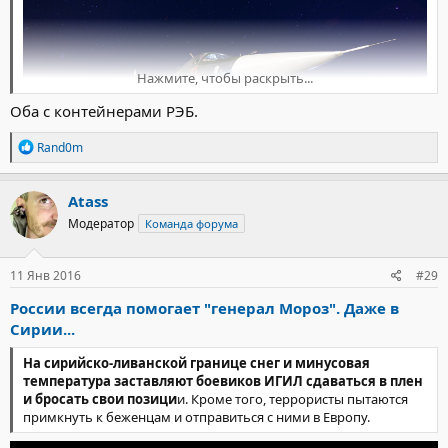
Нажмите, чтобы раскрыть...
Оба с контейнерами РЭБ.
Р
Rand0m
е
а
к
Atass
ц
Модератор
Команда форума
и
и
:
11 Янв 2016
#29
России всегда помогает "генерал Мороз". Даже в
Сирии...
На сирийско-ливанской границе снег и минусовая
температура заставляют боевиков ИГИЛ сдаваться в плен
и бросать свои позици
и. Кроме того, террористы пытаются
примкнуть к беженцам и отправиться с ними в Европу.