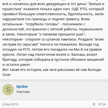
всё и началось для всех дежурящих в тот день! "Белым и
пушистым" оказался только один нач. ОДС РТО, который
проявил большую ответственность, бдительность, засёк
нарушителя гос.границы и поднял тревогу. Всем
остальным - "отрубили головы" - поснимали с
должностей, отстранили с лётной работы, поувольняли
в запас. Некоторым "к папахам пришили уши",
некоторым - спороли со штанов лампасы. Роздали "всем
сестрам по серьгам!" Никого не пожалели. Володя год
отсидел на РСП, потом его посадили на Ми-8 на правое
кресло. Летал над полигоном возле о. Балхаш, возил
бригаду, которая собирала в пустыне обломни мишеней
и остатки ракет.
Вот такая это история, как мне рассказал её сам Володя.
Олег
Spider
S
Участник
6 Янв 2010
#134