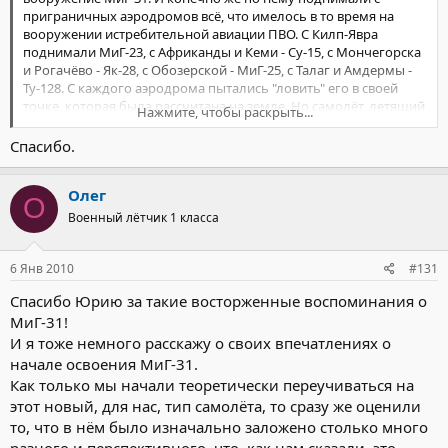
приграничных аэродромов всё, что имелось в то время на
вооружении истребительной авиации ПВО. С Килп-Явра
поднимали МиГ-23, с Африканды и Кеми - Су-15, с Мончегорска
и Рогачёво - Як-28, с Обозерской - МиГ-25, с Талаг и Амдермы -
Ту-128. С каждого аэродрома пытались "ловить" его в своей
точке, которая была рассчитана на земле. Но самолёт, летящий
Нажмите, чтобы раскрыть...
на высотах более 22 000 м и скоростях более 3000 км/час был
довольно недосягаем для тех самолётов (кроме МиГ-25,
Спасибо.
который по своим ТТХ был способен перехватить SR-71),
которые в то время стояли на вооружении. Малые дальности
Олег
обнаружения тех радиолокационных прицелов при
О
суммарной скорости сближения в 5000 км/час и более, не
Военный лётчик 1 класса
давали по времени возможности оперирования с прицелом и
вооружением из-за кратковременности нахождения цели в
зоне разрешённых пусков ракет. Да и дальности пусков ракет,
6 Янв 2010
#131
их энерго-баллистические характеристики оставляли желать
Спасибо Юрию за такие восторженные воспоминания о
лучшего. Но, все полки взлетали и ждали "супостата" каждый в
МиГ-31!
своей точке встречи в своё, рассчитанное заранее, время. А
вдруг!!! Вдруг что-то случится и SR-71 пересечёт границу
И я тоже немного расскажу о своих впечатлениях о
Советского Союза на таких высотах и скоростях, которые дадут
начале освоения МиГ-31.
возможностиь произвести по нему пуск ракет.
Как только мы начали теоретически переучиваться на
этот новый, для нас, тип самолёта, то сразу же оценили
Но только принятие на вооружение МиГ-31 дало возможность
то, что в нём было изначально заложено столько много
(практически 100%) уничтожения SR-71 при нарушении им