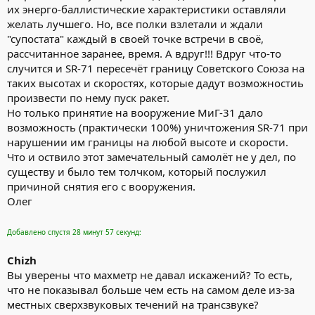
их энерго-баллистические характеристики оставляли
желать лучшего. Но, все полки взлетали и ждали
"супостата" каждый в своей точке встречи в своё,
рассчитанное заранее, время. А вдруг!!! Вдруг что-то
случится и SR-71 пересечёт границу Советского Союза на
таких высотах и скоростях, которые дадут возможностиь
произвести по нему пуск ракет.
Но только принятие на вооружение МиГ-31 дало
возможность (практически 100%) уничтожения SR-71 при
нарушении им границы на любой высоте и скорости.
Что и оствило этот замечательный самолёт не у дел, по
существу и было тем толчком, который послужил
причиной снятия его с вооружения.
Олег
Добавлено спустя 28 минут 57 секунд:
Chizh
Вы уверены что махметр не давал искажений? То есть,
что не показывал больше чем есть на самом деле из-за
местных сверхзвуковых течений на трансзвуке?