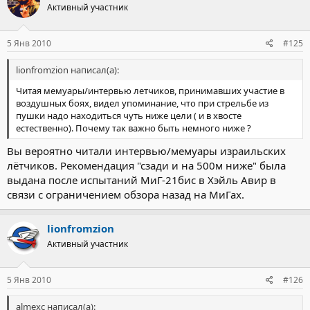
Активный участник
5 Янв 2010
#125
lionfromzion написал(а):
Читая мемуары/интервью летчиков, принимавших участие в
воздушных боях, видел упоминание, что при стрельбе из
пушки надо находиться чуть ниже цели ( и в хвосте
естественно). Почему так важно быть немного ниже ?
Вы вероятно читали интервью/мемуары израильских
лётчиков. Рекомендация "сзади и на 500м ниже" была
выдана после испытаний МиГ-21бис в Хэйль Авир в
связи с ограничением обзора назад на МиГах.
lionfromzion
Активный участник
5 Янв 2010
#126
almexc написал(а):