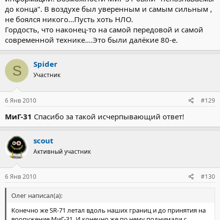
до конца". В воздухе был уверенным и самым сильным ,
не боялся никого...Пусть хоть НЛО.
Гордость, что наконец-то на самой передовой и самой
современной технике....Это были далёкие 80-е.
Spider
S
Участник
6 Янв 2010
#129
МиГ-31
Спасибо за такой исчерпывающий ответ!
scout
Активный участник
6 Янв 2010
#130
Олег написал(а):
Конечно же SR-71 летал вдоль наших границ и до принятия на
вооружение МиГ-31. И конечно же по нему поднимали с