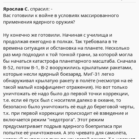
Ярослав С.
спрасил: -
Вас готовили к войне в условиях массированного
применения ядерного оружия?
Ну конечно же готовили. Начиная с училища и
продолжая ежегодно в полках. Так требовала в те
времена ситуация и обстановка на планете. Несколько
раз мир подходил к той тонкой грани, за которой могла
бы начаться катастрофа планетарного масштаба. Сначала
В-52, потом В-1, В-2 вооружились крылатыми ракетами,
которые несли ядерный боезаряд. МиГ-31 легко
обнаруживал крылатую ракету в полёте (несмотря на её
такой малый коэффициент отражения). Но вот только
уничтожать её надо было до первой точки коррекции,
т.е. если её пуск был с носителя далеко в океане, то
безопасно было уничтожить её ещё до береговой черты,
т.к. при первой коррекции происходит её взведение и
включается режим "недотрога". Этот режим
предусматривает подрыв ядерного боеприпаса при
попытке её уничтожения. А это чревато для самолёта,