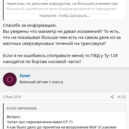
перегоны, по дальним маршрутам, на больших учениях при
большой удалённости зоны барражирования от аэродрома
взлёта, т.е. тогда, когда надо было быстро и экономично
Нажмите, чтобы раскрыть...
добраться на большое удаление от аэродрома. А обычно
такой полёт выполнялся на высотах от 10 000м. Просто на таких
Спасибо за информацию.
высотах более экономичный режим полёта.
Вы уверены что махметр не давал искажений? То есть,
После взлёта и набора высоты эшелона полёта, в горизонте
что не показывал больше чем есть на самом деле из-за
устанавливали обороты 97%, через некоторое время стрелка
местных сверхзвуковых течений на трансзвуке?
указателя числа
М
подходила к единице и, немного вздрогнув
(т.к. происходит перестройка обтекания с дозвуковой скорости
Если я не ошибаюсь (поправьте меня) то ПВД у Ту-128
на сверхзвуковую), переходила через единицу, вырастала до
М=1.05 (может чуть побольше или поменьше), прибираешь
находятся по бортам носовой части?
обороты до 92% и далее летишь на сверхзвуке на довольно
экономичном режиме работы двигателя. Заправка топлива
Олег
(или полётный вес самолёта) на переход на сверхзвук не
О
влияла. Самолёт всегда уверенно переходил сверхзвуковой
Военный лётчик 1 класса
барьер. Кто-то из лётчиков рассказывал, что они разгонялись
до сверхзвука на максимале, а потом прибирали обороты.
Конечно - это происходило быстрее, но я делал так, как
5 Янв 2010
#122
написал.
scout написал(а):
Вопрос:
Читал про перехваченни вами СР-71.
А как было дело до принятиа на вооружение МиГ-31,какими