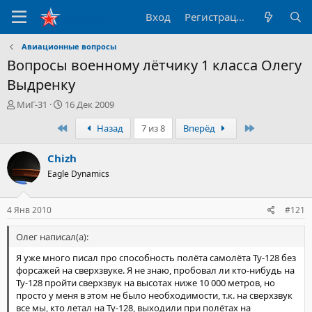
Вход
Регистрация
Авиационные вопросы
Вопросы военному лётчику 1 класса Олегу
Выдренку
А
Д
МиГ-31
16 Дек 2009
в
а
Первый
Последний
Назад
7 из 8
Вперёд
т
т
о
а
р
н
Chizh
т
а
Eagle Dynamics
е
ч
м
а
ы
л
4 Янв 2010
#121
а
Олег написал(а):
Я уже много писал про способность полёта самолёта Ту-128 без
форсажей на сверхзвуке. Я не знаю, пробовал ли кто-нибудь на
Ту-128 пройти сверхзвук на высотах ниже 10 000 метров, но
просто у меня в этом не было необходимости, т.к. на сверхзвук
все мы, кто летал на Ту-128, выходили при полётах на