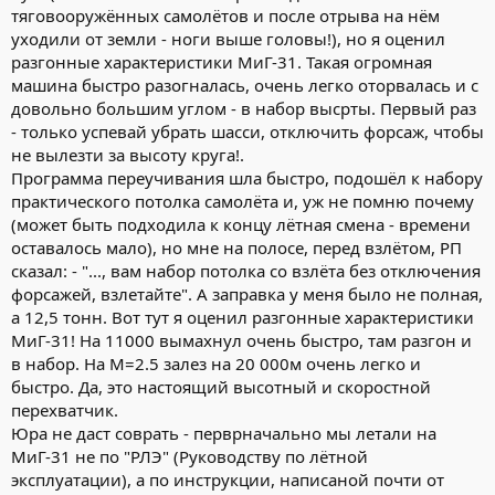
тяговооружённых самолётов и после отрыва на нём
уходили от земли - ноги выше головы!), но я оценил
разгонные характеристики МиГ-31. Такая огромная
машина быстро разогналась, очень легко оторвалась и с
довольно большим углом - в набор высрты. Первый раз
- только успевай убрать шасси, отключить форсаж, чтобы
не вылезти за высоту круга!.
Программа переучивания шла быстро, подошёл к набору
практического потолка самолёта и, уж не помню почему
(может быть подходила к концу лётная смена - времени
оставалось мало), но мне на полосе, перед взлётом, РП
сказал: - "..., вам набор потолка со взлёта без отключения
форсажей, взлетайте". А заправка у меня было не полная,
а 12,5 тонн. Вот тут я оценил разгонные характеристики
МиГ-31! На 11000 вымахнул очень быстро, там разгон и
в набор. На М=2.5 залез на 20 000м очень легко и
быстро. Да, это настоящий высотный и скоростной
перехватчик.
Юра не даст соврать - перврначально мы летали на
МиГ-31 не по "РЛЭ" (Руководству по лётной
эксплуатации), а по инструкции, написаной почти от