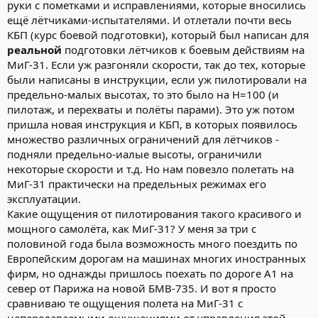
руки с пометками и исправлениями, которые вносились
ещё лётчиками-испытателями. И отлетали почти весь
КБП (курс боевой подготовки), который был написан для
реальной
подготовки лётчиков к боевым действиям на
МиГ-31. Если уж разгоняли скорости, так до тех, которые
были написаны в инструкции, если уж пилотировали на
предельно-малых высотах, то это было на Н=100 (и
пилотаж, и перехваты и полёты парами). Это уж потом
пришла новая инструкция и КБП, в которых появилось
множество различных ограничений для лётчиков -
подняли предельно-иалые высоты, ограничили
некоторые скорости и т.д. Но нам повезло полетать на
МиГ-31 практически на предельных режимах его
эксплуатации.
Какие ощущения от пилотирования такого красивого и
мощного самолёта, как МиГ-31? У меня за три с
половиной года была возможность много поездить по
Европейским дорогам на машинах многих иностранных
фирм, но однажды пришлось поехать по дороге А1 на
север от Парижа на новой БМВ-735. И вот я просто
сравниваю те ощущения полета на МиГ-31 с