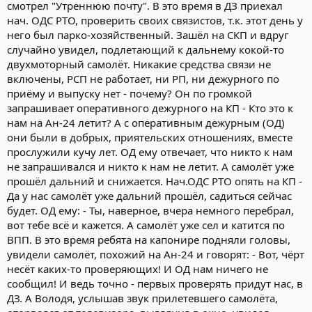
смотрел "Утреннюю почту". В это время в ДЗ приехал
нач. ОДС РТО, проверить своих связистов, т.к. этот день у
него был парко-хозяйственный. Зашёл на СКП и вдруг
случайно увидел, подлетающий к дальнему кокой-то
двухмоторный самолёт. Никакие средства связи не
включены, РСП не работает, ни РП, ни дежурного по
приёму и выпуску нет - почему? Он по громкой
запрашивает оперативного дежурного на КП - Кто это к
нам на Ан-24 летит? А с оперативным дежурным (ОД)
они были в добрых, приятельских отношениях, вместе
прослужили кучу лет. ОД ему отвечает, что никто к нам
не запрашивался и никто к нам не летит. А самолёт уже
прошёл дальний и снижается. Нач.ОДС РТО опять на КП -
Да у нас самолёт уже дальний прошёл, садиться сейчас
будет. ОД ему: - Ты, наверное, вчера немного перебрал,
вот тебе всё и кажется. А самолёт уже сел и катится по
ВПП. В это время ребята на капонире подняли головы,
увидели самолёт, похожий на Ан-24 и говорят: - Вот, чёрт
несёт каких-то проверяющих! И ОД нам ничего не
сообщил! И ведь точно - первых проверять придут нас, в
ДЗ. А Володя, услышав звук прилетевшего самолёта,