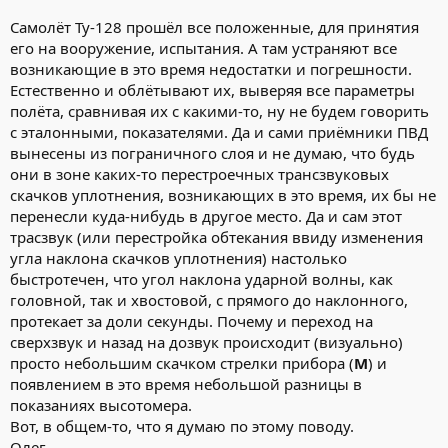
Самолёт Ту-128 прошёл все положенные, для принятия
его на вооружение, испытания. А там устраняют все
возникающие в это время недостатки и погрешности.
Естественно и облётывают их, выверяя все параметры
полёта, сравнивая их с какими-то, ну не будем говорить
с эталонными, показателями. Да и сами приёмники ПВД
вынесены из пограничного слоя и не думаю, что будь
они в зоне каких-то перестроечных трансзвуковых
скачков уплотнения, возникающих в это время, их бы не
перенесли куда-нибудь в другое место. Да и сам этот
трасзвук (или перестройка обтекания ввиду изменения
угла наклона скачков уплотнения) настолько
быстротечен, что угол наклона ударной волны, как
головной, так и хвостовой, с прямого до наклонного,
протекает за доли секунды. Почему и переход на
сверхзвук и назад на дозвук происходит (визуально)
просто небольшим скачком стрелки прибора (
М
) и
появлением в это время небольшой разницы в
показаниях высотомера.
Вот, в общем-то, что я думаю по этому поводу.
Олег