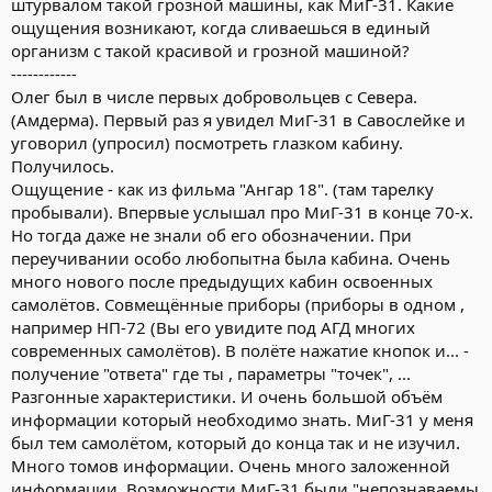
штурвалом такой грозной машины, как МиГ-31. Какие
ощущения возникают, когда сливаешься в единый
организм с такой красивой и грозной машиной?
------------
Олег был в числе первых добровольцев с Севера.
(Амдерма). Первый раз я увидел МиГ-31 в Савослейке и
уговорил (упросил) посмотреть глазком кабину.
Получилось.
Ощущение - как из фильма "Ангар 18". (там тарелку
пробывали). Впервые услышал про МиГ-31 в конце 70-х.
Но тогда даже не знали об его обозначении. При
переучивании особо любопытна была кабина. Очень
много нового после предыдущих кабин освоенных
самолётов. Совмещённые приборы (приборы в одном ,
например НП-72 (Вы его увидите под АГД многих
современных самолётов). В полёте нажатие кнопок и... -
получение "ответа" где ты , параметры "точек", ...
Разгонные характеристики. И очень большой объём
информации который необходимо знать. МиГ-31 у меня
был тем самолётом, который до конца так и не изучил.
Много томов информации. Очень много заложенной
информации. Возможности МиГ-31 были "непознаваемы