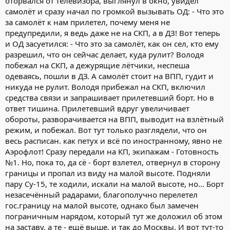
оторвался от телевизора, выглянул в окно, увидел
самолёт и сразу начал по громкой вызывать ОД: - Что это
за самолёт к нам прилетел, почему меня не
предупредили, я ведь даже не на СКП, а в ДЗ! Вот теперь
и ОД засуетился: - Что это за самолёт, как он сел, кто ему
разрешил, что он сейчас делает, куда рулит? Володя
побежал на СКП, а дежурящие лётчики, неспеша
одеваясь, пошли в ДЗ. А самолёт стоит на ВПП, гудит и
никуда не рулит. Володя прибежал на СКП, включил
средства связи и запрашивает прилетевший борт. Но в
ответ тишина. Прилетевший вдруг увеличивает
обороты, разворачивается на ВПП, выводит на взлётный
режим, и побежал. Вот тут только разглядели, что он
весь расписан. как петух и всё по иностранному, явно не
Аэрофлот! Сразу передали на КП, экипажам - Готовность
№1. Но, пока то, да сё - борт взлетел, отвернул в сторону
границы и пропал из виду на малой высоте. Подняли
пару Су-15, те ходили, искали на малой высоте, но... Борт
незасечённый радарами, благополучно перелетел
гос.границу на малой высоте, однако был замечен
пограничным нарядом, который тут же доложил об этом
на заставу, а те - ещё выше, и так до Москвы. И вот тут-то