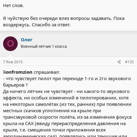
Нет слов.
Я чуйствую без очереди влез вопросы задавать. Пока
воздержусь. Спасибо за ответ.
Олег
О
Военный лётчик 1 класса
7 Янв 2010
#135
l
ionfromzion
спрашивал:
- что чувствует пилот при переходе 1-го и 2го звукового
барьеров ?
Да ничего лётчик не чувствует - ни какого-то звукового
эффекта, ни особых изменений в пилотировании, хотя
на некоторых самолётах (из тех, ранних) при появлении
местных скачков уплотнения на крыле при
трансзвуковой скорости полёта, из-за изменения фокуса
крыла на САХ (ввиду перераспределения давления на
крыле, т.е. смещения точки приложения всех
аэродинамических сил), появлялись или тянущие или