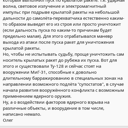
который выполнил пуск по крылатой ракете. Т.е. ударная
волна, световое излучение и электромагнитный
импульс при подрыве крылатой ракеты на небольшой
дальности до самолёта-перехватчика естественно каким-
то образом выведет его из строя или просто уничтожит
(если дальность пуска по каким-то причинам будет
предельно малая). Для этого отрабатывался маневр
выхода из атаки после пуска ракет для уничтожения
крылатой ракеты.
Но, чтобы не испытывать судьбу, проще уничтожить сам
носитель крылатых ракет до рубежа их пуска. Вот для
этого и существовали Ту-128 и сейчас стоят на
вооружении МиГ-31, способные к довольно
длительному барражированию в специальных зонах на
направлении возможного подлёта "супостатов", в случае
начала развития вооружённого конфликта с возможным
применением ядерного оружия.
Ну, а о воздействии факторов ядерного взрыва на
различные объекты, и воорудение в том числе,
написано немало.
Олег