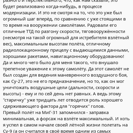
разного и перспективного, что, как нам сказали, это
границы на любой высоте и скорости. Что и оствило этот
замечательный самолёт не у дел, по существу и было тем
будет реализовано когда-нибудь, в процессе
толчком, который послужил причиной снятия его с
модернизации. И это не смотря на то, что это уже был
вооружения.
огромный шаг вперёд, по сравнению с уже стоящими в
то время на вооружении самолётами. Радовали его
Олег
отличные ТТД по разгону скорости, тяговооружённости
(несмотря на такой огромный для истребителя взлётный
вес), максимальным высотам полёта, отличному
радиолокационному прицелу с выдающимися данными,
хорошими ракетами, навигационному оборудованию!
Да и много чего было для меня такого, что внушало
трепетное уважение к этому самолёту. Да этот самолёт не
был создан для ведения маневренного воздушного боя,
как Су-27, это не его предназначение, но то, как он мог
уничтожать воздушные цели (дальности, скорости и
высоты) - ему и по сей день нет равных. А ведь этому
"старичку" уже тридцать лет отводится роль хорошего
сдерживающего фактора для "горячих" голов.
Превый полёт на МиГ-31 запомнился - заправка
минимальная, а форсаж на взлёте максимальный. И хоть
я успел в самом начале своей лётной жизни полетать на
Су-9 (а он считался в своё время одним из самых