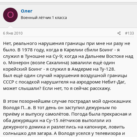
Олег
О
Военный лётчик 1 класса
6 Янв 2010
#133
Нет, реального нарушения границы при мне ни разу не
было. В 1978 году, когда в Карелии сбили Боинг - я
служил в Туношне на Су-9; когда на Дальнем Востоке над
о. Монерон (возле Сахалина) завалили ещё один
корейский Боинг - я служил в Амдерме на Ту-128.
Был ещё один случай нарушения воздушной границы
СССР с посадкой нарушителя на аэродроме Небит-Даг,
может слышали? Если нет, то я сейчас расскажу.
В этом позорнейшем случае пострадал мой однокашник
Володя П...в. В тот день он заступил дежурным по
приёму и выпуску самолётов. Погода была прекрасная и
оба дежурящих на Су-15 лётчиков выползли из
дежурного домика и разлеглись на капонире, ловить
солнышко для загара. А Володя уселся у телевизора и