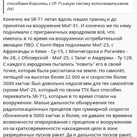
способами боролись с СР-71,какую тактику исползовали,какие
ЛА?
Конечно же SR-71 летал вдоль наших границ и до
принятия на вооружение МиГ-31. И конечно же по нему
поднимали с приграничных аэродромов всё, что
имелось в то время на вооружении истребительной
авиации ПВО. С Килп-Явра поднимали МиГ-23, с
Африканды и Кеми - Су-15, с Мончегорска и Рогачёво -
Як-28, с Обозерской - МиГ-25, с Талаг и Амдермы - Ту-128.
С каждого аэродрома пытались "ловить" его в своей
точке, которая была рассчитана на земле. Но самолёт,
летящий на высотах более 22 000 м и скоростях более
3000 км/час был довольно недосягаем для тех самолётов
(кроме МиГ-25, который по своим ТТХ был способен
перехватить SR-71), которые в то время стояли на
вооружении. Малые дальности обнаружения тех
радиолокационных прицелов при суммарной скорости
сближения в 5000 км/час и более, не давали по времени
возможности оперирования с прицелом и вооружением
из-за кратковременности нахождения цели в зоне
разрешённых пусков ракет. Да и дальности пусков ракет,