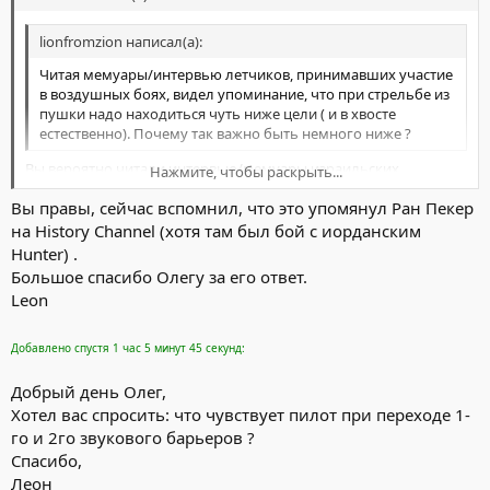
lionfromzion написал(а):
Читая мемуары/интервью летчиков, принимавших участие
в воздушных боях, видел упоминание, что при стрельбе из
пушки надо находиться чуть ниже цели ( и в хвосте
естественно). Почему так важно быть немного ниже ?
Вы вероятно читали интервью/мемуары израильских
Нажмите, чтобы раскрыть...
лётчиков. Рекомендация "сзади и на 500м ниже" была выдана
Вы правы, сейчас вспомнил, что это упомянул Ран Пекер
после испытаний МиГ-21бис в Хэйль Авир в связи с
Нажмите, чтобы раскрыть...
ограничением обзора назад на МиГах.
на History Channel (хотя там был бой с иорданским
Hunter) .
Большое спасибо Олегу за его ответ.
Leon
Добавлено спустя 1 час 5 минут 45 секунд:
Добрый день Олег,
Хотел вас спросить: что чувствует пилот при переходе 1-
го и 2го звукового барьеров ?
Спасибо,
Леон