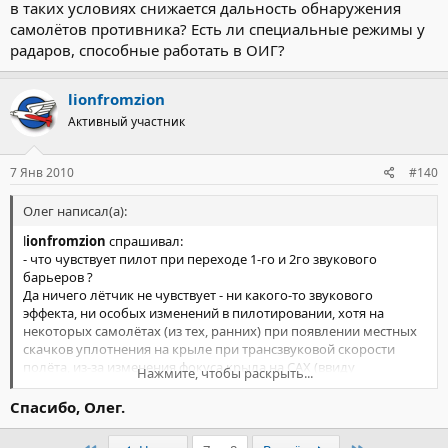
в таких условиях снижается дальность обнаружения
самолётов противника? Есть ли специальные режимы у
радаров, способные работать в ОИГ?
lionfromzion
Активный участник
7 Янв 2010
#140
Олег написал(а):
l
ionfromzion
спрашивал:
- что чувствует пилот при переходе 1-го и 2го звукового
барьеров ?
Да ничего лётчик не чувствует - ни какого-то звукового
эффекта, ни особых изменений в пилотировании, хотя на
некоторых самолётах (из тех, ранних) при появлении местных
скачков уплотнения на крыле при трансзвуковой скорости
полёта, из-за изменения фокуса крыла на САХ (ввиду
Нажмите, чтобы раскрыть...
перераспределения давления на крыле, т.е. смещения точки
приложения всех аэродинамических сил), появлялись или
Спасибо, Олег.
тянущие или давящие усилия на ручке, которые быстро
исчезали при появлении устойчивых скачков уплотнения на