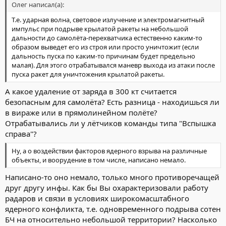
Олег написал(а):
Т.е. ударная волна, световое излучение и электромагнитный
импульс при подрыве крылатой ракеты на небольшой
дальности до самолёта-перехватчика естественно каким-то
образом выведет его из строя или просто уничтожит (если
дальность пуска по каким-то причинам будет предельно
малая). Для этого отрабатывался маневр выхода из атаки после
пуска ракет для уничтожения крылатой ракеты.
А какое удаление от заряда в 300 кт считается
безопасным для самолёта? Есть разница - находишься ли
в вираже или в прямолинейном полёте?
Отрабатывались ли у лётчиков команды типа "Вспышка
справа"?
Ну, а о воздействии факторов ядерного взрыва на различные
объекты, и воорудение в том числе, написано немало.
Написано-то оно немало, только много противоречащей
друг другу инфы. Как бы Вы охарактеризовали работу
радаров и связи в условиях широкомасштабного
ядерного конфликта, т.е. одновременного подрыва сотен
БЧ на относительно небольшой территории? Насколько