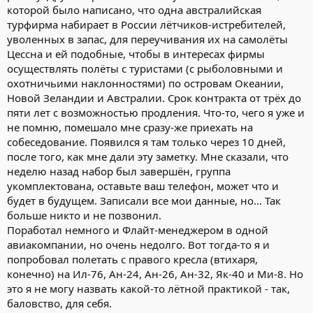
которой было написано, что одна австралийская
турфирма набирает в России лётчиков-истребителей,
уволенных в запас, для переучивания их на самолёты
Цессна и ей подобные, чтобы в интересах фирмы
осуществлять полёты с туристами (с рыболовными и
охотничьими наклонностями) по островам Океании,
Новой Зеландии и Австралии. Срок контракта от трёх до
пяти лет с возможностью продления. Что-то, чего я уже и
не помню, помешало мне сразу-же приехать на
собеседование. Появился я там только через 10 дней,
после того, как мне дали эту заметку. Мне сказали, что
неделю назад набор был завершён, группа
укомплектована, оставьте ваш телефон, может что и
будет в будущем. Записали все мои данные, но... Так
больше никто и не позвонил.
Поработал немного и Флайт-менеджером в одной
авиакомпании, но очень недолго. Вот тогда-то я и
попробовал полетать с правого кресла (втихаря,
конечно) на Ил-76, Ан-24, Ан-26, Ан-32, Як-40 и Ми-8. Но
это я не могу назвать какой-то лётной практикой - так,
баловство, для себя.