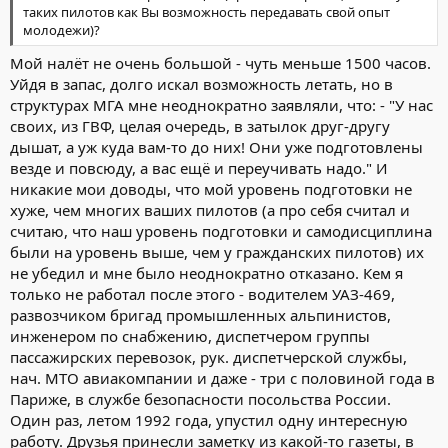
таких пилотов как Вы возможность передавать свой опыт
молодежи)?
Мой налёт не очень большой - чуть меньше 1500 часов.
Уйдя в запас, долго искал возможность летать, но в
структурах МГА мне неоднократно заявляли, что: - "У нас
своих, из ГВФ, целая очередь, в затылок друг-другу
дышат, а уж куда вам-то до них! Они уже подготовлены
везде и повсюду, а вас ещё и переучивать надо." И
никакие мои доводы, что мой уровень подготовки не
хуже, чем многих ваших пилотов (а про себя считал и
считаю, что наш уровень подготовки и самодисциплина
были на уровень выше, чем у гражданских пилотов) их
не убедил и мне было неоднократно отказано. Кем я
только не работал после этого - водителем УАЗ-469,
развозчиком бригад промышленных альпинистов,
инженером по снабжению, диспетчером группы
пассажирских перевозок, рук. диспетчерской службы,
нач. МТО авиакомпании и даже - три с половиной года в
Париже, в службе безопасности посольства России.
Один раз, летом 1992 года, упустил одну интересную
работу. Друзья принесли заметку из какой-то газеты, в