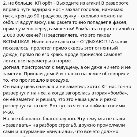
2, не больше. КП орёт - Выходите из атаки! В развороте
вправо чуть задираю нос – захват головок, нажимаю
пуск, крен до 90 градусов, ручку – сколько можно на
себя. И вдруг вижу, как ракета точно попадает в факел,
прямо у меня перед самолётом! Бомба эта горит с силой в
2 000 000 свечей! Представляете, что это такое?
ВСПЫШКА!!! Нынешние салюты – ОТДЫХАЮТ!!! А я, как
показалось, пролетел прямо сквозь этот огненный
дождь, прямо по его краю. Вроде пронесло! Самолет
летит, все параметры в норме.
Догнал, пристроился к ведущему, а он даже ничего и не
заметил. Пришли домой и только на земле обговорили
то, что произошло в воздухе.
Он нашу цель сначала и не заметил, хотя с КП нас точно
развернули на неё, а когда загорелась вторая «бомба»,
он её заметил и решил, что это наша цель и резко
развернулся на неё. Вот тут-то я его и поймал своими
Р-60.
Но всё обошлось благополучно. Эту тему мы не стали
«развивать» на разборе стрельб, дружно промолчали
сами и штурманам «внушили», что всё это должно