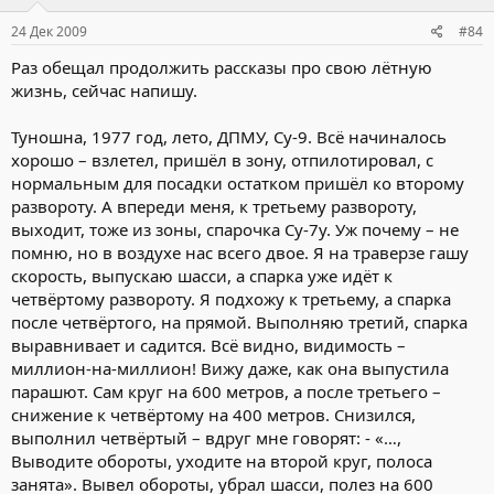
24 Дек 2009
#84
Раз обещал продолжить рассказы про свою лётную
жизнь, сейчас напишу.
Туношна, 1977 год, лето, ДПМУ, Су-9. Всё начиналось
хорошо – взлетел, пришёл в зону, отпилотировал, с
нормальным для посадки остатком пришёл ко второму
развороту. А впереди меня, к третьему развороту,
выходит, тоже из зоны, спарочка Су-7у. Уж почему – не
помню, но в воздухе нас всего двое. Я на траверзе гашу
скорость, выпускаю шасси, а спарка уже идёт к
четвёртому развороту. Я подхожу к третьему, а спарка
после четвёртого, на прямой. Выполняю третий, спарка
выравнивает и садится. Всё видно, видимость –
миллион-на-миллион! Вижу даже, как она выпустила
парашют. Сам круг на 600 метров, а после третьего –
снижение к четвёртому на 400 метров. Снизился,
выполнил четвёртый – вдруг мне говорят: - «…,
Выводите обороты, уходите на второй круг, полоса
занята». Вывел обороты, убрал шасси, полез на 600