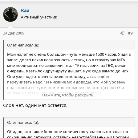
Kaa
Активный участник
24 Дек 2009
#91
Олег написал(а):
Мой налёт не очень большой - чуть меньше 1500 часов. Уйдя в
запас, долго искал возможность летать, но в структурах МГА
мне неоднократно заявляли, что: - "У нас своих, из ГВФ, целая
очередь, в затылок друг-другу дышат, а уж куда вам-то до них!
Они уже подготовлены везде и повсюду, а вас ещё и
переучивать надо." И никакие мои доводы, что мой уровень
подготовки не хуже, чем многих ваших пилотов (а про себя
считал и считаю, что наш уровень подготовки и
Нажмите, чтобы раскрыть...
самодисциплина были на уровень выше, чем у гражданских
пилотов) их не убедил и мне было неоднократно отказано. Кем
Слов нет, один мат остается.
я только не работал после этого - водителем УАЗ-469,
развозчиком бригад промышленных альпинистов, инженером
по снабжению, диспетчером группы пассажирских перевозок,
Олег написал(а):
рук. диспетчерской службы, нач. МТО авиакомпании и даже -
Обидно, что такое большое количество уволенных в запас по
три с половиной года в Париже, в службе безопасности
сокращению лётчиков, остались невостребованными Россией.
посольства России.