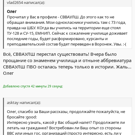
vlad2654 написал(а):
Олег
Прочитал у Вас в профиле - СВВАУЛШ. До этого как то не
обращал внимания. Мои однокласники учились там с 73 года,
правда на ШБУ. КОгда вы учились на территории еще стоял
ТУ-128 и СУ-15, ЕМНИП. Сейчас к сожаление училище доживает
последние годы, будет расформировано, курсанты и
преподавательский состав будет переведен в Воронеж. Увы. :-(
Всё, СВВАУЛШ перестал существовать! Вчера было
прощание со знаменем училища и отныне аббревиатура
СВВАУЛШ ПВО осталась теперь только в истории. Жаль...
Олег
Добавлено спустя 42 минуты 29 секунд:
asktay написал(а):
Олег, спасибо за Ваши рассказы, продолжайте пожалуйста, не
бросайте :good:
Интересно узнать, какой у Вас общий налет? Продолжаете ли
летать на гражданке? Востребован ли Ваш опыт со стороны
ВВС или иных гос. организаций (просто интересно, есть ли у