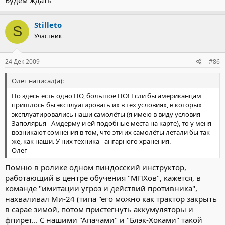
Stilleto
S
Участник
24 Дек 2009
#86
Олег написал(а):
Но здесь есть одно НО, большое НО! Если бы американцам
пришлось бы эксплуатировать их в тех условиях, в которых
эксплуатировались наши самолёты (я имею в виду условия
Заполярья - Амдерму и ей подобные места на карте), то у меня
возникают сомнения в том, что эти их самолёты летали бы так
же, как наши. У них техника - ангарного хранения.
Олег
Помню в ролике одном пиндосский инструктор,
работающий в центре обучения "МПХов", кажется, в
команде "имитации угроз и действий противника",
нахваливал Ми-24 (типа "его можно как трактор закрыть
в сарае зимой, потом пристегнуть аккумуляторы и
фпирет... С нашими "Апачами" и "Блэк-Хоками" такой