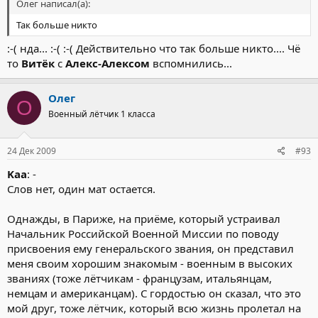
Олег написал(а):
Так больше никто
:-( нда... :-( :-( Действительно что так больше никто.... Чё
то
Витёк
с
Алекс-Алексом
вспомнились...
Олег
О
Военный лётчик 1 класса
24 Дек 2009
#93
Kaa
: -
Слов нет, один мат остается.
Однажды, в Париже, на приёме, который устраивал
Начальник Российской Военной Миссии по поводу
присвоения ему генеральского звания, он представил
меня своим хорошим знакомым - военным в высоких
званиях (тоже лётчикам - французам, итальянцам,
немцам и американцам). С гордостью он сказал, что это
мой друг, тоже лётчик, который всю жизнь пролетал на