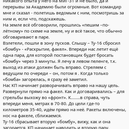
никакого опыта у него на МиГ-31 и не было, да и
перерывы за Академию были огромные. Вот командир
мне и сказал - полетишь ведомым с ним, посмотришь за
ним и, если что, подскажешь.
На земле всё обговорили, прошлись «пешим –по-
лётному» по схеме на земле, ну и всё такое, что обычно
обговаривают в паре.
Взлетели, пошли в зону пусков. Слышу – Ту-16 сбросил
«бомбу» - «Раскрытие, факел». Впереди нас летит ещё
одна пара, для которой постановщик будет бросать
«бомбу» через 3 минуты. Я лечу в левом пеленге, т.к.
выход из атаки должен быть вправо. Стреляем с
ведущим по очереди – он, потом я . Когда только
«бомба» загорелась, я сразу её заметил.
Нас КП начинает разворачивать вправо на нашу цель.
Развернули прямо на факел. Как и договаривались – для
стрельбы выхожу во «фронт». К........в справа, чуть
впереди меня, метрах в 70-80. До цели где-то
километров 35-40, идём прямо на неё. Ракеты включены,
нос на факеле, сближаемся.
Ту-16 сбрасывает вторую «бомбу», вижу, как и она
загорается. КП начинает наводить и вторую пару,