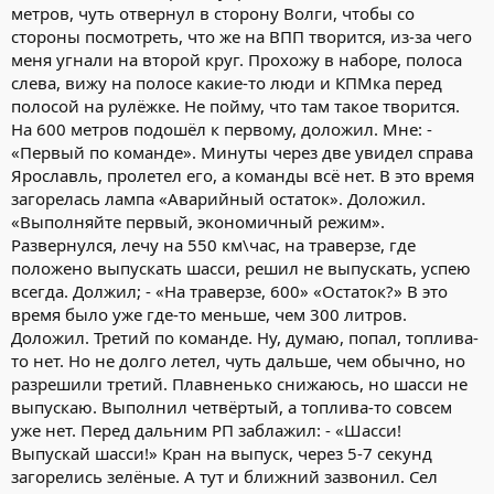
метров, чуть отвернул в сторону Волги, чтобы со
стороны посмотреть, что же на ВПП творится, из-за чего
меня угнали на второй круг. Прохожу в наборе, полоса
слева, вижу на полосе какие-то люди и КПМка перед
полосой на рулёжке. Не пойму, что там такое творится.
На 600 метров подошёл к первому, доложил. Мне: -
«Первый по команде». Минуты через две увидел справа
Ярославль, пролетел его, а команды всё нет. В это время
загорелась лампа «Аварийный остаток». Доложил.
«Выполняйте первый, экономичный режим».
Развернулся, лечу на 550 км\час, на траверзе, где
положено выпускать шасси, решил не выпускать, успею
всегда. Должил; - «На траверзе, 600» «Остаток?» В это
время было уже где-то меньше, чем 300 литров.
Доложил. Третий по команде. Ну, думаю, попал, топлива-
то нет. Но не долго летел, чуть дальше, чем обычно, но
разрешили третий. Плавненько снижаюсь, но шасси не
выпускаю. Выполнил четвёртый, а топлива-то совсем
уже нет. Перед дальним РП заблажил: - «Шасси!
Выпускай шасси!» Кран на выпуск, через 5-7 секунд
загорелись зелёные. А тут и ближний зазвонил. Сел