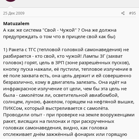
25 Дек 2009
#95
Matuzalem
А как же система "Свой - Чужой" ? Она же должна
предупреждать о том что в прицеле свой как бы)
1) Ракета с ТГС (тепловой головкой самонаведения) не
разбирается - кто свой, кто чужой! Лампы ЗГ (захват
головок) горят, цель в ЗРП (зоне разрешённых пусков),
кнопку пуска нажали, её пустили, тепловое излучение в
её поле захвата есть, она цель держит и ей совершенно
безразлично, кому в двигатель залезать. Она идёт на
инфракрасное излучение от цели, чем бы эта цель не
была - самолётом ли, осветительной авиабомбой,
солнцем, луною, факелом, горящем на нефтяной вышке,
ПИКСом, который выстреливается с самолёта.
Проводили опыт - при проверке на земле вооруженцами
ракет, висящих на пилонах и при раскрученных
головках самонаведения, видно, как головка
отслеживает днём зажжённый фонарик или горящую