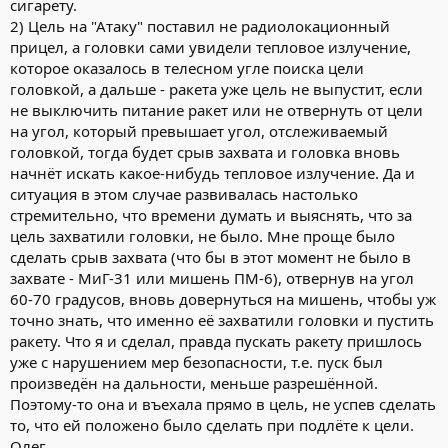
сигарету.
2) Цель на "Атаку" поставил не радиолокационный
прицел, а головки сами увидели тепловое излучение,
которое оказалось в телесном угле поиска цели
головкой, а дальше - ракета уже цель не выпустит, если
не выключить питание ракет или не отвернуть от цели
на угол, который превышает угол, отслеживаемый
головкой, тогда будет срыв захвата и головка вновь
начнёт искать какое-нибудь тепловое излучение. Да и
ситуация в этом случае развивалась настолько
стремительно, что времени думать и выяснять, что за
цель захватили головки, не было. Мне проще было
сделать срыв захвата (что бы в этот момент не было в
захвате - МиГ-31 или мишень ПМ-6), отвернув на угол
60-70 градусов, вновь довернуться на мишень, чтобы уж
точно знать, что именно её захватили головки и пустить
ракету. Что я и сделал, правда пускать ракету пришлось
уже с нарушением мер безопасности, т.е. пуск был
произведён на дальности, меньше разрешённой.
Поэтому-то она и въехала прямо в цель, не успев сделать
то, что ей положено было сделать при подлёте к цели.
Олег