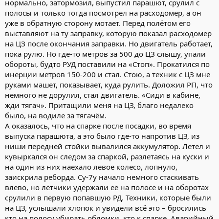
нормально, затормозил, выпустил парашют, срулил с
полосы и только тогда посмотрел на расходомер, а он
уже в обратную сторону мотает. Перед полётом его
выставляют на ту заправку, которую показал расходомер
на ЦЗ после окончания заправки. Но двигатель работает,
пока рулю. Но где-то метров за 500 до ЦЗ слышу, упали
обороты, будто РУД поставили на «Стоп». Прокатился по
инерции метров 150-200 и стал. Стою, а техник с ЦЗ мне
руками машет, показывает, куда рулить. Доложил РП, что
немного не дорулил, стал двигатель. «Сиди в кабине,
жди тягач». Притащили меня на ЦЗ, благо недалеко
было, на водиле за тягачём.
А оказалось, что на спарке после посадки, во время
выпуска парашюта, а это было где-то напротив ЦЗ, из
ниши передней стойки вывалился аккумулятор. Летел и
кувыркался он следом за спаркой, разлетаясь на куски и
на один из них наехало левое колесо, лопнуло,
заискрила реборда. Су-7у начало немного стаскивать
влево, но лётчики удержали её на полосе и на оборотах
срулили в первую попавшую РД. Техники, которые были
на ЦЗ, услышали хлопок и увидели всё это – бросились
кто на полосу убирать обломки, кто к спарке. Аварийный