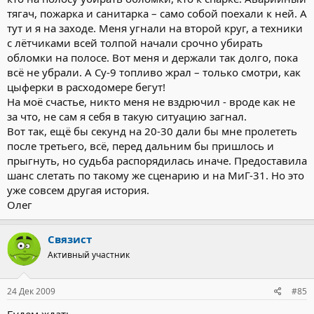
тягач, пожарка и санитарка – само собой поехали к ней. А
тут и я на заходе. Меня угнали на второй круг, а техники
с лётчиками всей толпой начали срочно убирать
обломки на полосе. Вот меня и держали так долго, пока
всё не убрали. А Су-9 топливо жрал – только смотри, как
цыферки в расходомере бегут!
На моё счастье, никто меня не вздрючил - вроде как не
за что, не сам я себя в такую ситуацию загнал.
Вот так, ещё бы секунд на 20-30 дали бы мне пролететь
после третьего, всё, перед дальним бы пришлось и
прыгнуть, но судьба распорядилась иначе. Предоставила
шанс слетать по такому же сценарию и на МиГ-31. Но это
уже совсем другая история.
Олег
Связист
Активный участник
24 Дек 2009
#85
Будем ждать