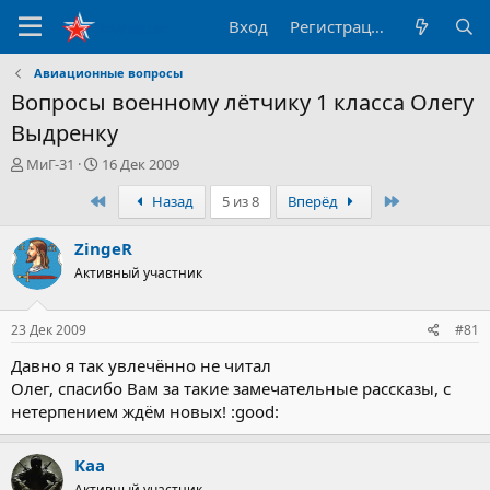
Вход
Регистрация
Авиационные вопросы
Вопросы военному лётчику 1 класса Олегу
Выдренку
А
Д
МиГ-31
16 Дек 2009
в
а
Первый
Последний
Назад
5 из 8
Вперёд
т
т
о
а
р
н
ZingeR
т
а
Активный участник
е
ч
м
а
ы
л
23 Дек 2009
#81
а
Давно я так увлечённо не читал
Олег, спасибо Вам за такие замечательные рассказы, с
нетерпением ждём новых! :good:
Kaa
Активный участник