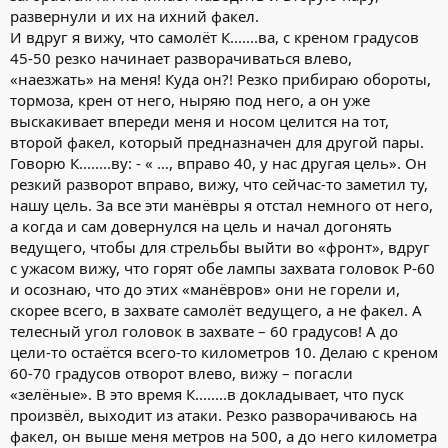
развернули и их на ихний факел.
И вдруг я вижу, что самолёт К.......ва, с креном градусов
45-50 резко начинает разворачиваться влево,
«наезжать» на меня! Куда он?! Резко прибираю обороты,
тормоза, крен от него, ныряю под него, а он уже
выскакивает впереди меня и носом целится на тот,
второй факел, который предназначен для другой пары.
Говорю К........ву: - « …, вправо 40, у нас другая цель». Он
резкий разворот вправо, вижу, что сейчас-то заметил ту,
нашу цель. За все эти манёвры я отстал немного от него,
а когда и сам довернулся на цель и начал догонять
ведущего, чтобы для стрельбы выйти во «фронт», вдруг
с ужасом вижу, что горят обе лампы захвата головок Р-60
и осознаю, что до этих «манёвров» они не горели и,
скорее всего, в захвате самолёт ведущего, а не факел. А
телесный угол головок в захвате – 60 градусов! А до
цели-то остаётся всего-то километров 10. Делаю с креном
60-70 градусов отворот влево, вижу – погасли
«зелёные». В это время К........в докладывает, что пуск
произвёл, выходит из атаки. Резко разворачиваюсь на
факел, он выше меня метров на 500, а до него километра