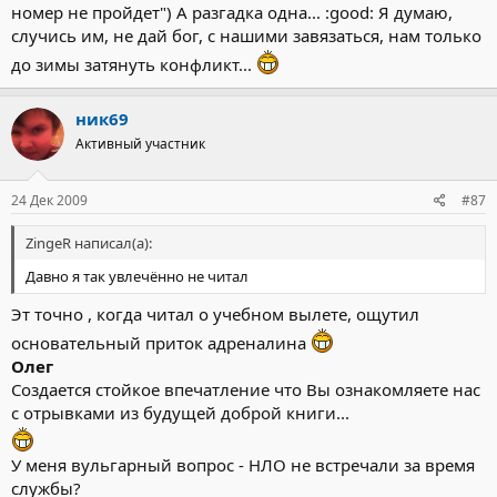
номер не пройдет") А разгадка одна... :good: Я думаю,
случись им, не дай бог, с нашими завязаться, нам только
до зимы затянуть конфликт...
ник69
Активный участник
24 Дек 2009
#87
ZingeR написал(а):
Давно я так увлечённо не читал
Эт точно , когда читал о учебном вылете, ощутил
основательный приток адреналина
Олег
Создается стойкое впечатление что Вы ознакомляете нас
с отрывками из будущей доброй книги...
У меня вульгарный вопрос - НЛО не встречали за время
службы?