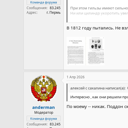
Команда форума
Сообщения
83.245
При этом гильзы имеют сильно
Адрес
г. Пермь
Ни или цилиндр укоротить увел
Что этому мешает?
В 1812 году пытались. Не вз
1 Апр 2026
алексей с сахалина написал(а):
Интересно , как они решили пр
По моему -- никак. Поддон с
anderman
Модератор
Команда форума
Сообщения
83.245