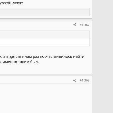
тской лепят.
#1.367
, а в детстве нам раз посчастливилось найти
ох именно таким был.
#1.368