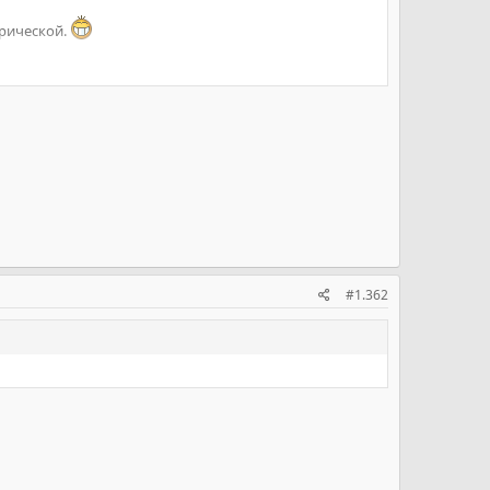
ерической.
#1.362