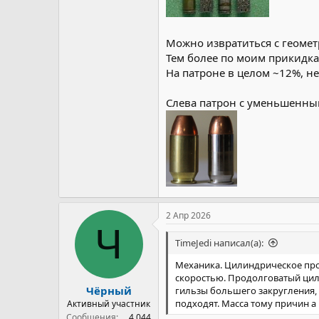
Можно извратиться с геометр
Тем более по моим прикидка
На патроне в целом ~12%, не
Слева патрон с уменьшенны
2 Апр 2026
Ч
TimeJedi написал(а):
Механика. Цилиндрическое прощ
скоростью. Продолговатый цил
Чёрный
гильзы большего закругления, 
подходят. Масса тому причин а
Активный участник
Сообщения
4.044