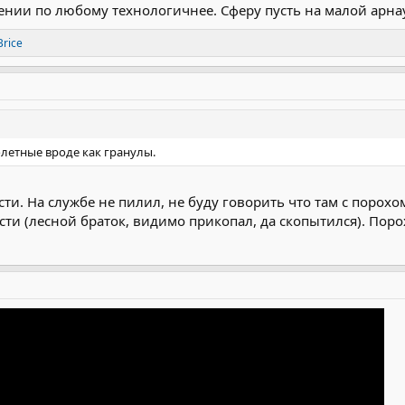
нии по любому технологичнее. Сферу пусть на малой арнау
Brice
летные вроде как гранулы.
и. На службе не пилил, не буду говорить что там с порохом
ести (лесной браток, видимо прикопал, да скопытился). Пор