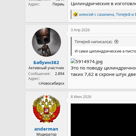
Цилиндрические в изготовле
Адрес
Пермь
Р
алексей с сахалина
,
TimeJedi
и
е
а
к
3 Апр 2026
ц
и
TimeJedi написал(а):
и
:
И сами цилиндрические а писто
Бабуин382
Это по поводу цилиндричност
Активный участник
Сообщения
2.894
таких 7,62 в схроне штук дв
Адрес
г.Новосибирск
8 Июн 2026
anderman
Модератор