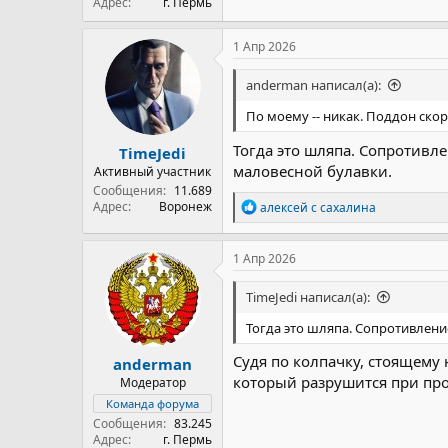
Адрес
г. Пермь
1 Апр 2026
anderman написал(а):
По моему -- никак. Поддон скор
Тогда это шляпа. Сопротивл
TimeJedi
маловесной булавки.
Активный участник
Сообщения
11.689
Р
Адрес
Воронеж
алексей с сахалина
е
а
к
1 Апр 2026
ц
и
TimeJedi написал(а):
и
:
Тогда это шляпа. Сопротивлени
Судя по колпачку, стоящему 
anderman
который разрушится при про
Модератор
Команда форума
Сообщения
83.245
Адрес
г. Пермь