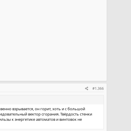
#1.366
енно взрывается, он горит, хоть и с большой
едовательный вектор сгорания. Твёрдость стенки
льзы к энергетике автоматов и винтовок не