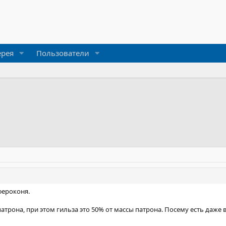
ерея
Пользователи
фероконя.
патрона, при этом гильза это 50% от массы патрона. Посему есть даже