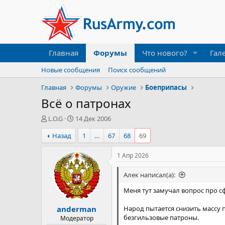
Главная
Форумы
Что нового?
Гал
Новые сообщения
Поиск сообщений
Главная
Форумы
Оружие
Боеприпасы
Всё о патронах
А
Д
L.O.G
14 Дек 2006
в
а
Назад
1
…
67
68
69
т
т
о
а
р
н
1 Апр 2026
т
а
е
ч
Алек написал(а):
м
а
ы
л
Меня тут замучал вопрос про с
а
anderman
Народ пытается снизить массу 
безгильзовые патроны.
Модератор