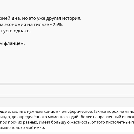
ией дна, но это уже другая история.
м экономия на гильзе ~25%.
 густо однако.
м фланцем.
е вставлять нужным концом чем сферическое. Так-же порох не мгнов
индр, до определённого момента создаёт более направленный и посл
при прочих равных, имеет большую жёсткость, от того пистолетные ги
 выше только моё имхо.