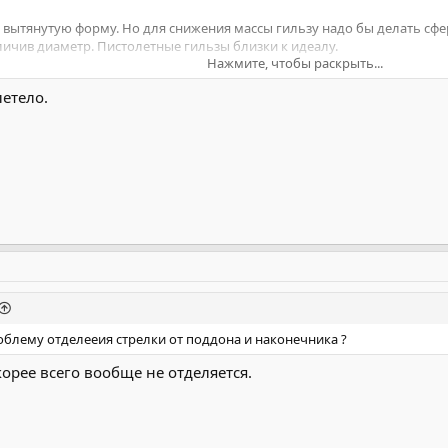
 вытянутую форму. Но для снижения массы гильзу надо бы делать сф
ичив диаметр. Пистолетные гильзы близки к идеалу.
Нажмите, чтобы раскрыть...
летело.
облему отделееия стрелки от поддона и наконечника ?
корее всего вообще не отделяется.