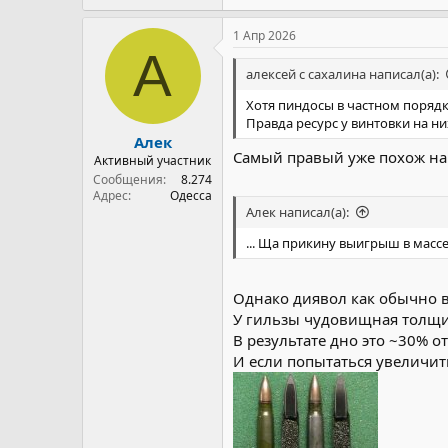
1 Апр 2026
А
алексей с сахалина написал(а):
Хотя пиндосы в частном порядк
Правда ресурс у винтовки на н
Алек
Самый правый уже похож на
Активный участник
Сообщения
8.274
Адрес
Одесса
Алек написал(а):
... Ща прикину выигрыш в масс
Однако диявол как обычно в
У гильзы чудовищная толщина
В результате дно это ~30% о
И если попытаться увеличит