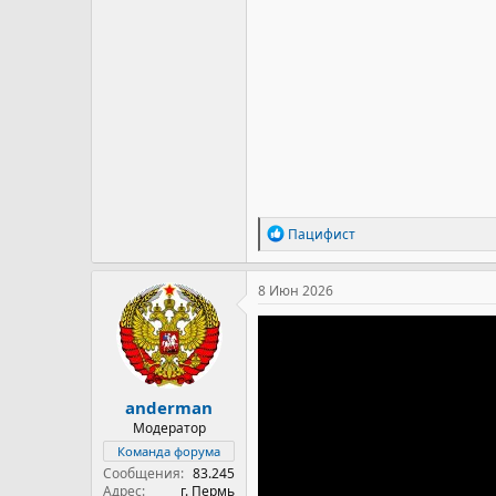
Р
Пацифист
е
а
к
8 Июн 2026
ц
и
и
:
anderman
Модератор
Команда форума
Сообщения
83.245
Адрес
г. Пермь