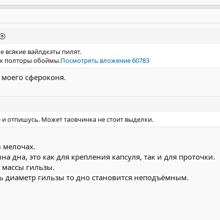
е всякие вайлдкэты пилят.
их полторы обоймы.
Посмотреть вложение 60783
 моего сфероконя.
е и отпишусь. Может таовчинка не стоит выделки.
 мелочах.
 дна, это как для крепления капсуля, так и для проточки.
т массы гильзы.
ь диаметр гильзы то дно становится неподъёмным.