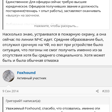
Единственное: Для офицера сейчас требую высшее
юридическое. Офицеров получивших звание и должность
постаринке(технарь + опыт работы), заставляют оканчивать
«вышку» на заочном.
Добавлено спустя 2 минуты 43 секунды:
Нажмите, чтобы раскрыть...
P.S. Среднего образования небыло? Тогда да, тогда отказали по
Насколько знаю, устраивался в пожарную охрану, а она
закону.
сейчас по линии МЧС идет. Среднее образование был,
отслужил срочную на ЧФ, но вот при устройстве было
ситуация, что погоны не смог получить именно из-за
отсутствия хотя бы среднего специального. Хотя может
быть и была обычная отмазка
Foxhound
Активный участник
9 Сен 2014
#203
Григорий1 написал(а):
Уважаемый Foxhound, спасибо, что отозвались. именно эти