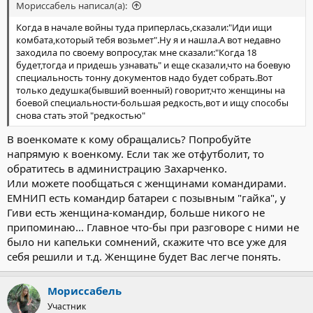
Мориссабель написал(а):
Когда в начале войны туда приперлась,сказали:"Иди ищи
комбата,который тебя возьмет".Ну я и нашла.А вот недавно
заходила по своему вопросу,так мне сказали:"Когда 18
будет,тогда и придешь узнавать" и еще сказали,что на боевую
специальность тонну документов надо будет собрать.Вот
только дедушка(бывший военный) говорит,что женщины на
боевой специальности-большая редкость,вот и ищу способы
снова стать этой "редкостью"
В военкомате к кому обращались? Попробуйте
напрямую к военкому. Если так же отфутболит, то
обратитесь в администрацию Захарченко.
Или можете пообщаться с женщинами командирами.
ЕМНИП есть командир батареи с позывным "гайка", у
Гиви есть женщина-командир, больше никого не
припоминаю... Главное что-бы при разговоре с ними не
было ни капельки сомнений, скажите что все уже для
себя решили и т.д. Женщине будет Вас легче понять.
Мориссабель
Участник