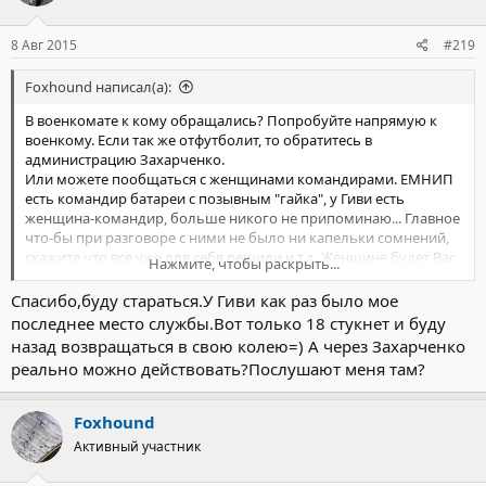
8 Авг 2015
#219
Foxhound написал(а):
В военкомате к кому обращались? Попробуйте напрямую к
военкому. Если так же отфутболит, то обратитесь в
администрацию Захарченко.
Или можете пообщаться с женщинами командирами. ЕМНИП
есть командир батареи с позывным "гайка", у Гиви есть
женщина-командир, больше никого не припоминаю... Главное
что-бы при разговоре с ними не было ни капельки сомнений,
скажите что все уже для себя решили и т.д. Женщине будет Вас
Нажмите, чтобы раскрыть...
легче понять.
Спасибо,буду стараться.У Гиви как раз было мое
последнее место службы.Вот только 18 стукнет и буду
назад возвращаться в свою колею=) А через Захарченко
реально можно действовать?Послушают меня там?
Foxhound
Активный участник