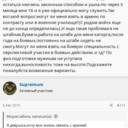
остаться неочень законным способом и ушла.Но через 3
месяца мне 18 и я уже официально могу служить.Так
вот,мой вопрос:могут ли меня взять в армию по
контракту или в военное училище?(С родом войск еще
не до конца определилась).И еще такая проблема:я не
штабная,бумаги,работа на штабе для меня каторга,после
года на боевых,постоянно на штабе сидеть не
смогу.Могут ли меня взять на боевую специальность с
перспективой участия в боевых действиях и тд? По
физ.подготовке мужикам не уступала
никогда,выносливость тоже на высоте.Подскажите
пожалуйста возможные варианты.
Supremum
Активный участник
6 Авг 2015
#213
Мориссабель написал(а):
Я девушка,хочу всю жизнь связать с армией.