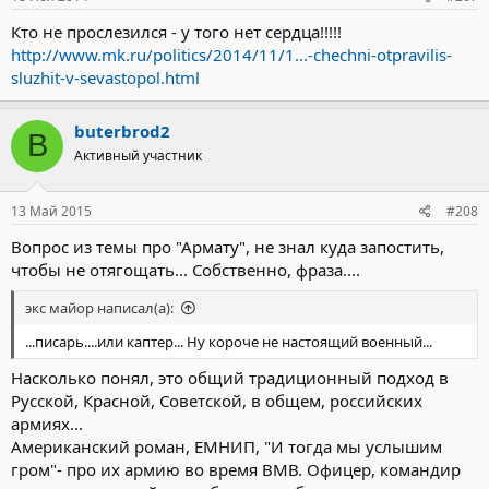
Кто не прослезился - у того нет сердца!!!!!
http://www.mk.ru/politics/2014/11/1...-chechni-otpravilis-
sluzhit-v-sevastopol.html
buterbrod2
B
Активный участник
13 Май 2015
#208
Вопрос из темы про "Армату", не знал куда запостить,
чтобы не отягощать... Собственно, фраза....
экс майор написал(а):
...писарь....или каптер... Ну короче не настоящий военный...
Насколько понял, это общий традиционный подход в
Русской, Красной, Советской, в общем, российских
армиях...
Американский роман, ЕМНИП, "И тогда мы услышим
гром"- про их армию во время ВМВ. Офицер, командир