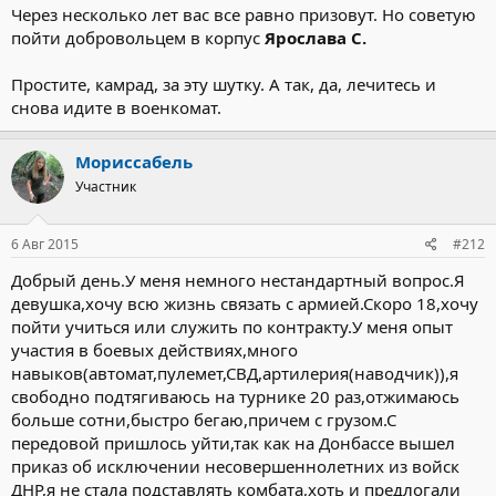
Через несколько лет вас все равно призовут. Но советую
пойти добровольцем в корпус
Ярослава С.
Простите, камрад, за эту шутку. А так, да, лечитесь и
снова идите в военкомат.
Мориссабель
Участник
6 Авг 2015
#212
Добрый день.У меня немного нестандартный вопрос.Я
девушка,хочу всю жизнь связать с армией.Скоро 18,хочу
пойти учиться или служить по контракту.У меня опыт
участия в боевых действиях,много
навыков(автомат,пулемет,СВД,артилерия(наводчик)),я
свободно подтягиваюсь на турнике 20 раз,отжимаюсь
больше сотни,быстро бегаю,причем с грузом.С
передовой пришлось уйти,так как на Донбассе вышел
приказ об исключении несовершеннолетних из войск
ДНР,я не стала подставлять комбата,хоть и предлогали