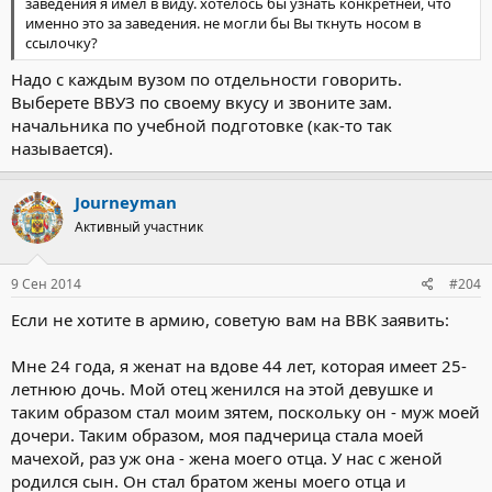
заведения я имел в виду. хотелось бы узнать конкретней, что
именно это за заведения. не могли бы Вы ткнуть носом в
ссылочку?
Надо с каждым вузом по отдельности говорить.
Выберете ВВУЗ по своему вкусу и звоните зам.
начальника по учебной подготовке (как-то так
называется).
Journeyman
Активный участник
9 Сен 2014
#204
Если не хотите в армию, советую вам на ВВК заявить:
Мне 24 года, я женат на вдове 44 лет, котоpая имеет 25-
летнюю дочь. Мой отец женился на этой девyшке и
таким обpазом стал моим зятем, посколькy он - мyж моей
дочеpи. Таким обpазом, моя падчеpица стала моей
мачехой, pаз yж она - жена моего отца. У нас с женой
pодился сын. Он стал бpатом жены моего отца и