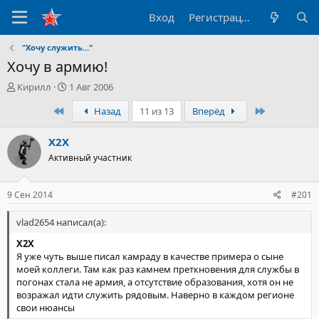
Вход
Регистрация
"Хочу служить..."
Хочу в армию!
А
Д
Кирилл
1 Авг 2006
в
а
Первый
Последний
Назад
11 из 13
Вперёд
т
т
о
а
р
н
X2X
т
а
Активный участник
е
ч
м
а
ы
л
9 Сен 2014
#201
а
vlad2654 написал(а):
X2X
Я уже чуть выше писал камраду в качестве примера о сыне
моей коллеги. Там как раз камнем преткновения для службы в
погонах стала не армия, а отсутствие образования, хотя он не
возражал идти служить рядовым. Наверно в каждом регионе
свои нюансы