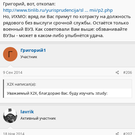
Григорий, вот, откопал:
http://www.tinlib.ru/yurisprudencija/sl ... mii/p2.php
Но, ИХМО: вряд ли Вас примут по котракту на должность
рядового без выслуги срочной службы. Остаётся только
военный ВУЗ. Как советовали Вам выше: обзванивайте
ВУЗы - может в каком-либо улыбнётся удача.
Григорий1
Г
Участник
9 Сен 2014
#206
X2X написал(а):
Уважаемый Х2Х, благдораю Вас. буду изучать :study:
lavrik
Активный участник
18 Ноя 2014
#207