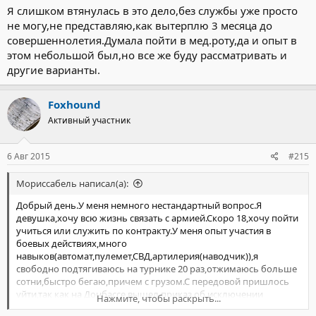
Я слишком втянулась в это дело,без службы уже просто
не могу,не представляю,как вытерплю 3 месяца до
совершеннолетия.Думала пойти в мед.роту,да и опыт в
этом небольшой был,но все же буду рассматривать и
другие варианты.
Foxhound
Активный участник
6 Авг 2015
#215
Мориссабель написал(а):
Добрый день.У меня немного нестандартный вопрос.Я
девушка,хочу всю жизнь связать с армией.Скоро 18,хочу пойти
учиться или служить по контракту.У меня опыт участия в
боевых действиях,много
навыков(автомат,пулемет,СВД,артилерия(наводчик)),я
свободно подтягиваюсь на турнике 20 раз,отжимаюсь больше
сотни,быстро бегаю,причем с грузом.С передовой пришлось
уйти,так как на Донбассе вышел приказ об исключении
Нажмите, чтобы раскрыть...
несовершеннолетних из войск ДНР,я не стала подставлять