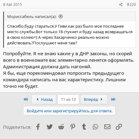
8 Авг 2015
#220
Мориссабель написал(а):
Спасибо,буду стараться.У Гиви как раз было мое последнее
место службы.Вот только 18 стукнет и буду назад возвращаться
в свою колею=) А через Захарченко реально можно
действовать?Послушают меня там?
Попробуйте. Я не знаю какие у в ДНР законы, но скорей
всего в военкомате вас элементарно ленятся оформлять.
Администрация должна дать нагоняй.
Я бы, еще порекомендовал попросить предыдущего
командира написать на вас характеристику. Лишним
точно не будет.
Первый
Последний
Назад
11 из 13
Вперёд
Войдите или зарегистрируйтесь для ответа.
Facebook
Twitter
Reddit
Pinterest
Tumblr
WhatsApp
Электронна
Ссылка
Поделиться: