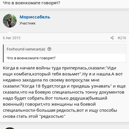
комбата,хоть и предлогали остаться неочень законным
Что в военкомате говорят?
способом и ушла.Но через 3 месяца мне 18 и я уже официально
могу служить.Так вот,мой вопрос:могут ли меня взять в армию
Мориссабель
по контракту или в военное училище?(С родом войск еще не
до конца определилась).И еще такая проблема:я не
Участник
штабная,бумаги,работа на штабе для меня каторга,после года
на боевых,постоянно на штабе сидеть не смогу.Могут ли меня
взять на боевую специальность с перспективой участия в
6 Авг 2015
#216
боевых действиях и тд? По физ.подготовке мужикам не
уступала никогда,выносливость тоже на высоте.Подскажите
Foxhound написал(а):
пожалуйста возможные варианты.
Что в военкомате говорят?
Когда в начале войны туда приперлась,сказали:"Иди
ищи комбата,который тебя возьмет".Ну я и нашла.А вот
недавно заходила по своему вопросу,так мне
сказали:"Когда 18 будет,тогда и придешь узнавать" и еще
сказали,что на боевую специальность тонну документов
надо будет собрать.Вот только дедушка(бывший
военный) говорит,что женщины на боевой
специальности-большая редкость,вот и ищу способы
снова стать этой "редкостью"