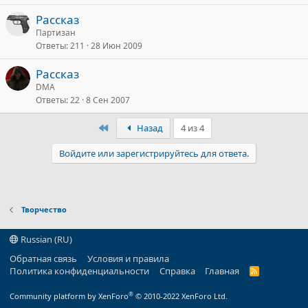
Рассказ
Партизан
Ответы
211
28 Июн 2009
Рассказ
DMA
Ответы
22
8 Сен 2007
Первый
Назад
4 из 4
Войдите или зарегистрируйтесь для ответа.
Творчество
Russian (RU)
Обратная связь
Условия и правила
Политика конфиденциальности
Справка
Главная
R
S
S
®
Community platform by XenForo
© 2010-2022 XenForo Ltd.