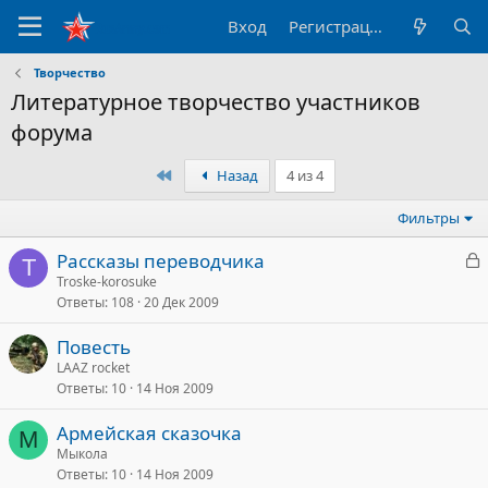
Вход
Регистрация
Творчество
Литературное творчество участников
форума
Первый
Назад
4 из 4
Фильтры
З
Рассказы переводчика
T
а
Troske-korosuke
Ответы
108
20 Дек 2009
к
р
Повесть
LAAZ rocket
т
Ответы
10
14 Ноя 2009
а
Армейская сказочка
М
Мыкола
Ответы
10
14 Ноя 2009