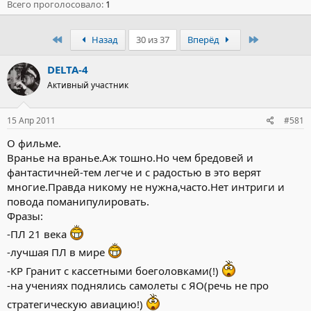
Всего проголосовало
1
Первый
Последний
Назад
30 из 37
Вперёд
DELTA-4
Активный участник
15 Апр 2011
#581
О фильме.
Вранье на вранье.Аж тошно.Но чем бредовей и
фантастичней-тем легче и с радостью в это верят
многие.Правда никому не нужна,часто.Нет интриги и
повода поманипулировать.
Фразы:
-ПЛ 21 века
-лучшая ПЛ в мире
-КР Гранит с кассетными боеголовками(!)
-на учениях поднялись самолеты с ЯО(речь не про
стратегическую авиацию!)