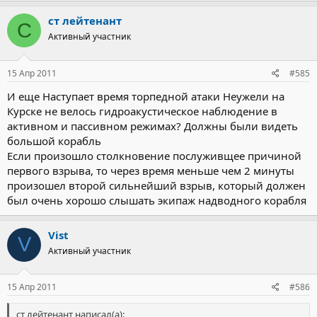
ст лейтенант
С
Активный участник
15 Апр 2011
#585
И еще Наступает время торпедной атаки Неужели на
Курске не велось гидроакустическое наблюдение в
активном и пассивном режимах? Должны были видеть
большой корабль
Если произошло столкновение послуживщее причиной
первого взрыва, то через время меньше чем 2 минуты
произошел второй сильнейший взрыв, который должен
был очень хорошо слышать экипаж надводного корабля
Vist
V
Активный участник
15 Апр 2011
#586
ст лейтенант написал(а):