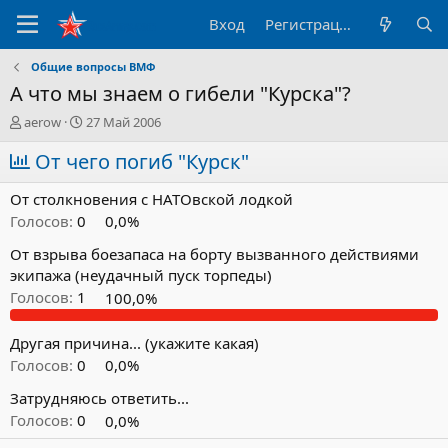
Вход
Регистрация
Общие вопросы ВМФ
А что мы знаем о гибели "Курска"?
А
Д
aerow
27 Май 2006
в
а
т
От чего погиб "Курск"
т
о
а
р
н
От столкновения с НАТОвской лодкой
т
а
Голосов:
0
0,0%
е
ч
м
а
От взрыва боезапаса на борту вызванного действиями
ы
л
экипажа (неудачный пуск торпеды)
а
Голосов:
1
100,0%
Другая причина... (укажите какая)
Голосов:
0
0,0%
Затрудняюсь ответить...
Голосов:
0
0,0%