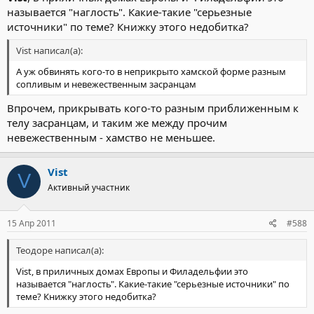
называется "наглость". Какие-такие "серьезные
источники" по теме? Книжку этого недобитка?
Vist написал(а):
А уж обвинять кого-то в неприкрыто хамской форме разным
сопливым и невежественным засранцам
Впрочем, прикрывать кого-то разным приближенным к
телу засранцам, и таким же между прочим
невежественным - хамство не меньшее.
Vist
V
Активный участник
15 Апр 2011
#588
Теодоре написал(а):
Vist, в приличных домах Европы и Филадельфии это
называется "наглость". Какие-такие "серьезные источники" по
теме? Книжку этого недобитка?