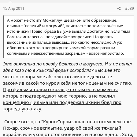
15 Апр 2011
#589
А может не стоит? Может лучше закончите образование,
осилите "великий и могучий", почитаете по теме серьёзные
источники? Право, бреда Вы уже выдали достаточно. Если тема
Вам так интересна - позадавайте вопросики. Но делать
высосанные из пальца выводы... это как-то несолидно. А уж
обвинять кого-то в неприкрыто хамской форме разным
сопливым и невежественным засранцам - вовсе непристало.
Это опячатка по поводу Великого и могучего. И я не понял
где я кого то в хамской форме оскорблял?
Высшее это
честно говоря мое абсолютно личное дело и не
закончив какой то курс я себя неполноценым не считаю.
Про фильм я только сказал , что там есть моменты
которые подтверждают мою теорию, а не хвалил
концепцию фильма или поддержал ихний бред про
торпедную атаку.
Скорее всего,на "Курске"произошло нечто комплексное.
Пожар, срочное всплытие, удар об свой же тяжелый
корабль или уход от столкновения, и носом в дно... Хотя,