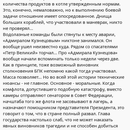
количества продуктов в котле утвержденным нормам.
Это, конечно, немаловажно, но к выполнению боевой
задачи отношение имеет опосредованное. Днища
больших кораблей, что участвовали в маневрах, никто
не проверял...
Водолазные команды были стянуты к месту аварии,
«Адмиралом Кузнецовым» никтоне занимался. Он
вообще ушел неизвестно куда. Рядом со спасателями
«Петр Великий» торчал... Про «Адмирала Кузнецова»
вообще начали вспоминать только недели через две.
Как в принципе, тоже возможный виновник
столкновения БПК непомню какой тогда участвовал.
Масса позволяет... Но во всей этой истории технические
нюансы - не главное. Основное - моральные. Когда
комфлота, допустившего подобную катастрофу, вместо
камеры отправляют сенатором в Совет Федерации,
начштаба того же флота не засовывают в лагерь, а
назначают помощником представителя Президента, это
говорит о том, что в стране полный развал. Глава
государства настолько слаб, что не может наказать
явных виновников трагедии и не способен добиться