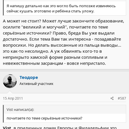
Я напишу детально как это могло быть попозже извиняюсь
сейчас кушать зготовлю и ребёнка спать уложу.
А может не стоит? Может лучше закончите образование,
осилите "великий и могучий", почитаете по теме
серьёзные источники? Право, бреда Вы уже выдали
достаточно. Если тема Вам так интересна - позадавайте
вопросики. Но делать высосанные из пальца выводы...
это как-то несолидно. А уж обвинять кого-то в
неприкрыто хамской форме разным сопливым и
невежественным засранцам - вовсе непристало.
Теодоре
Активный участник
15 Апр 2011
#587
Vist написал(а):
почитаете по теме серьёзные источники?
Vist
, в приличных домах Европы и Филадельфии это