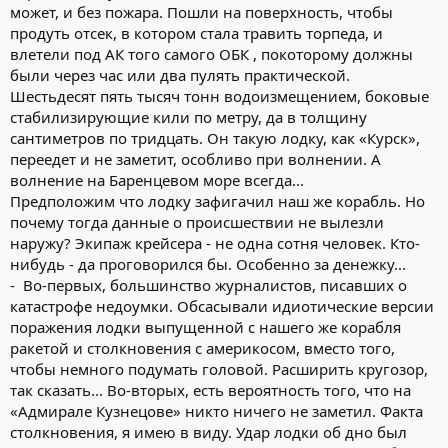
может, и без пожара. Пошли на поверхность, чтобы
продуть отсек, в котором стала травить торпеда, и
влетели под АК того самого ОБК , покоторому должны
были через час или два пулять практической.
Шестьдесят пять тысяч тонн водоизмещением, боковые
стабилизирующие кили по метру, да в толщину
сантиметров по тридцать. Он такую лодку, как «Курск»,
переедет и не заметит, особливо при волнении. А
волнение на Баренцевом море всегда...
Предположим что лодку зафигачил наш же корабль. Но
почему тогда данные о происшествии не вылезли
наружу? Экипаж крейсера - не одна сотня человек. Кто-
нибудь - да проговорился бы. Особенно за денежку...
- Во-первых, большинство журналистов, писавших о
катастрофе недоумки. Обсасывали идиотические версии
поражения лодки выпущенной с нашего же корабля
ракетой и столкновения с америкосом, вместо того,
чтобы немного подумать головой. Расширить кругозор,
так сказать... Во-вторых, есть вероятность того, что на
«Адмирале Кузнецове» никто ничего не заметил. Факта
столкновения, я имею в виду. Удар лодки об дно был