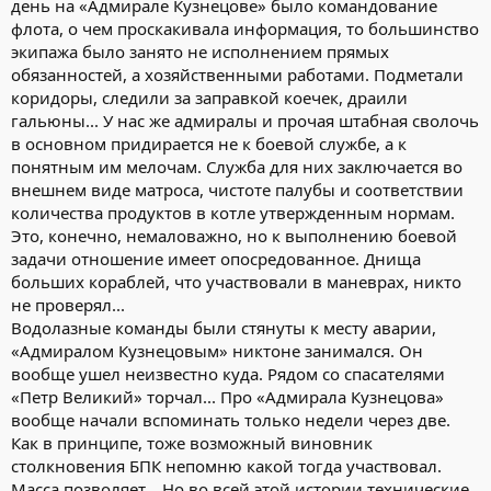
день на «Адмирале Кузнецове» было командование
флота, о чем проскакивала информация, то большинство
экипажа было занято не исполнением прямых
обязанностей, а хозяйственными работами. Подметали
коридоры, следили за заправкой коечек, драили
гальюны... У нас же адмиралы и прочая штабная сволочь
в основном придирается не к боевой службе, а к
понятным им мелочам. Служба для них заключается во
внешнем виде матроса, чистоте палубы и соответствии
количества продуктов в котле утвержденным нормам.
Это, конечно, немаловажно, но к выполнению боевой
задачи отношение имеет опосредованное. Днища
больших кораблей, что участвовали в маневрах, никто
не проверял...
Водолазные команды были стянуты к месту аварии,
«Адмиралом Кузнецовым» никтоне занимался. Он
вообще ушел неизвестно куда. Рядом со спасателями
«Петр Великий» торчал... Про «Адмирала Кузнецова»
вообще начали вспоминать только недели через две.
Как в принципе, тоже возможный виновник
столкновения БПК непомню какой тогда участвовал.
Масса позволяет... Но во всей этой истории технические