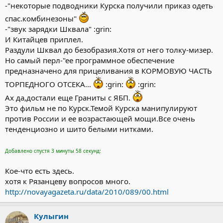
-"некоторые подводники Курска получили приказ одеть
спас.комбинезоны"
-"звук зарядки Шквала" :grin:
И Китайцев приплел.
Раздули Шквал до безобразия.Хотя от него толку-мизер.
Но самый перл-"ее программное обеспечение
предназначено для прицеливания в КОРМОВУЮ ЧАСТЬ
ТОРПЕДНОГО ОТСЕКА...
:grin:
:grin:
Ах да,достали еще Граниты с ЯБП.
Это фильм не по Курск.Темой Курска манипулируют
против России и ее возрастающей мощи.Все очень
тенденциозно и шито белыми нитками.
Добавлено спустя 3 минуты 58 секунд:
Кое-что есть здесь.
хотя к Рязанцеву вопросов много.
http://novayagazeta.ru/data/2010/089/00.html
Кулыгин