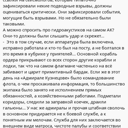
зафиксировали некие подводные взрывы, должны
оцениваться критически. Они зафиксировали события,
могущие быть взрывами. Но не обязательно были
таковыми.
А можно спросить про гидроакустиков на самом АК?
Они-то должны были слышать удар и скрежет...
- Это в том случае, если аппаратура была включена,
исправно работала и кто-то был на посту, а не болтался в
это время в кубрике у приятелей... Основной корабль
ордера прикрывают со всех сторон другие корабли и
лодки, так что на самом флагмане частенько на всё
забивают и царит примитивный бардак. Если же в этот
день на «Адмирале Кузнецове» было командование
флота, о чем проскакивала информация, то большинство
экипажа было занято не исполнением прямых
обязанностей, а хозяйственными работами. Подметали
коридоры, следили за заправкой коечек, драили
гальюны... У нас же адмиралы и прочая штабная сволочь
в основном придирается не к боевой службе, а к
понятным им мелочам. Служба для них заключается во
внешнем виде матроса, чистоте палубы и соответствии