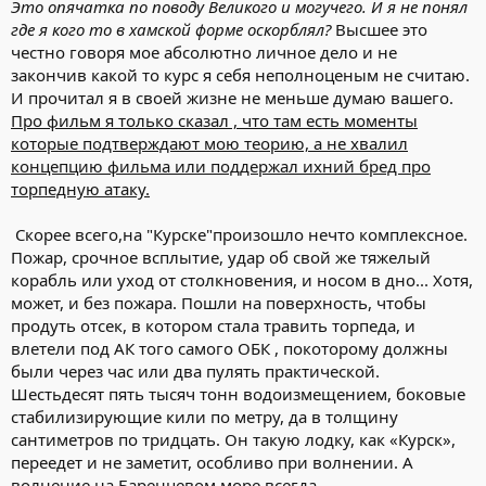
Это опячатка по поводу Великого и могучего. И я не понял
где я кого то в хамской форме оскорблял?
Высшее это
честно говоря мое абсолютно личное дело и не
закончив какой то курс я себя неполноценым не считаю.
И прочитал я в своей жизне не меньше думаю вашего.
Про фильм я только сказал , что там есть моменты
которые подтверждают мою теорию, а не хвалил
концепцию фильма или поддержал ихний бред про
торпедную атаку.
Скорее всего,на "Курске"произошло нечто комплексное.
Пожар, срочное всплытие, удар об свой же тяжелый
корабль или уход от столкновения, и носом в дно... Хотя,
может, и без пожара. Пошли на поверхность, чтобы
продуть отсек, в котором стала травить торпеда, и
влетели под АК того самого ОБК , покоторому должны
были через час или два пулять практической.
Шестьдесят пять тысяч тонн водоизмещением, боковые
стабилизирующие кили по метру, да в толщину
сантиметров по тридцать. Он такую лодку, как «Курск»,
переедет и не заметит, особливо при волнении. А
волнение на Баренцевом море всегда...