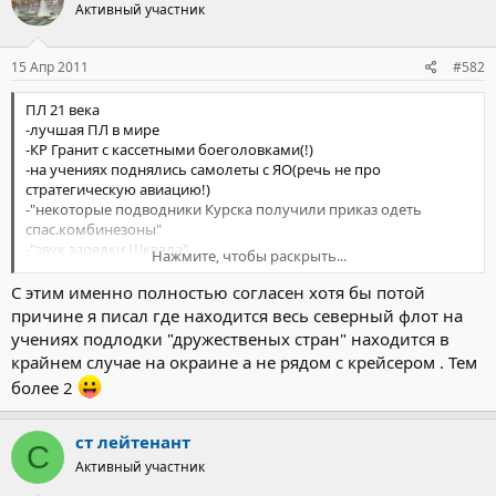
Активный участник
15 Апр 2011
#582
ПЛ 21 века
-лучшая ПЛ в мире
-КР Гранит с кассетными боеголовками(!)
-на учениях поднялись самолеты с ЯО(речь не про
стратегическую авиацию!)
-"некоторые подводники Курска получили приказ одеть
спас.комбинезоны"
-"звук зарядки Шквала"
Нажмите, чтобы раскрыть...
И Китайцев приплел.
Раздули Шквал до безобразия.Хотя от него толку-мизер.
С этим именно полностью согласен хотя бы потой
Но самый перл-"ее программное обеспечение предназначено
причине я писал где находится весь северный флот на
для прицеливания в КОРМОВУЮ ЧАСТЬ ТОРПЕДНОГО ОТСЕКА...
учениях подлодки "дружественых стран" находится в
Ах да,достали еще Граниты с ЯБП.
крайнем случае на окраине а не рядом с крейсером . Тем
более 2
ст лейтенант
С
Активный участник