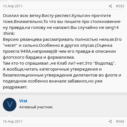
15 Апр 2011
#593
Осилил всю ветку.Висту-респект.Кулыгин-прочтите
тоже.Внимательно.То что вы пишите про столкновение-
ну правда,на голову не налазит.Вы случайно не serg14
:think:
Версию рязанцева рассматривать полностью нельзя.Его
"несет" и сильно.Особенно в других опусах.(Оценка
проекта 949А,например)В чем его правда-в описании
флотского бардака и формализма.
Там кто-то спрашивал ,не Клаб ли?-нет.Это "Водопад".
А вообще,читать категоричные утверждения и
безапелляционные утверждения дилетантов во флоте и
подводном особенно вначале забавило,но уже
раздражает.
Vist
V
Активный участник
16 Апр 2011
#594