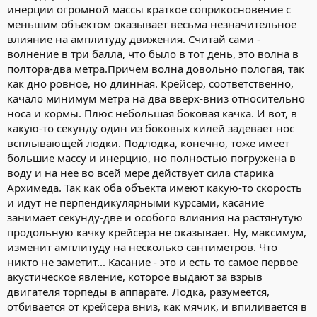
инерции огромной массы краткое соприкосновение с
меньшим объектом оказывает весьма незначительное
влияние на амплитуду движения. Считай сами -
волнение в три балла, что было в тот день, это волна в
полтора-два метра.Причем волна довольно пологая, так
как дно ровное, но длинная. Крейсер, соответственно,
качало минимум метра на два вверх-вниз относительно
носа и кормы. Плюс небольшая боковая качка. И вот, в
какую-то секунду один из боковых килей задевает нос
всплывающей лодки. Подлодка, конечно, тоже имеет
большие массу и инерцию, но полностью погружена в
воду и на нее во всей мере действует сила старика
Архимеда. Так как оба объекта имеют какую-то скорость
и идут не перпендикулярными курсами, касание
занимает секунду-две и особого влияния на растянутую
продольную качку крейсера не оказывает. Ну, максимум,
изменит амплитуду на несколько сантиметров. Что
никто не заметит... Касание - это и есть то самое первое
акустическое явление, которое выдают за взрыв
двигателя торпеды в аппарате. Лодка, разумеется,
отбивается от крейсера вниз, как мячик, и впиливается в