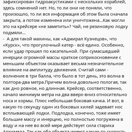
зафиксирован гидроакустиками с нескольких кораблей,
здесь сомнений нет. Но, то ли они не поняли, что
произошло, то ли вся информация об этом была сначала
закрыта, а потом изменена или уничтожена...Как могли
это на крейсере «не заметить»? Чай, не резиновую лодку
подмяли...
- А для такой махины, как «Адмирал Кузнецов», что
«Курск», что прогулочный катер - всё едино. Особенно,
если удар прошел по касательной. При сумасшедшей
инерции огромной массы краткое соприкосновение с
меньшим объектом оказывает весьма незначительное
влияние на амплитуду движения. Считай сами -
волнение в три балла, что было в тот день, это волна в
полтора-два метра.Причем волна довольно пологая, так
как дно ровное, но длинная. Крейсер, соответственно,
качало минимум метра на два вверх-вниз относительно
носа и кормы. Плюс небольшая боковая качка. И вот, в
какую-то секунду один из боковых килей задевает нос
всплывающей лодки. Подлодка, конечно, тоже имеет
большие массу и инерцию, но полностью погружена в
воду и на нее во всей мере действует сила старика
Архимеда. Так как оба объекта имеют какую-то скорость