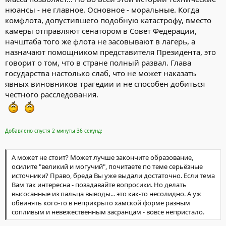
нюансы - не главное. Основное - моральные. Когда
комфлота, допустившего подобную катастрофу, вместо
камеры отправляют сенатором в Совет Федерации,
начштаба того же флота не засовывают в лагерь, а
назначают помощником представителя Президента, это
говорит о том, что в стране полный развал. Глава
государства настолько слаб, что не может наказать
явных виновников трагедии и не способен добиться
честного расследования.
Добавлено спустя 2 минуты 36 секунд:
А может не стоит? Может лучше закончите образование,
осилите "великий и могучий", почитаете по теме серьёзные
источники? Право, бреда Вы уже выдали достаточно. Если тема
Вам так интересна - позадавайте вопросики. Но делать
высосанные из пальца выводы... это как-то несолидно. А уж
обвинять кого-то в неприкрыто хамской форме разным
сопливым и невежественным засранцам - вовсе непристало.