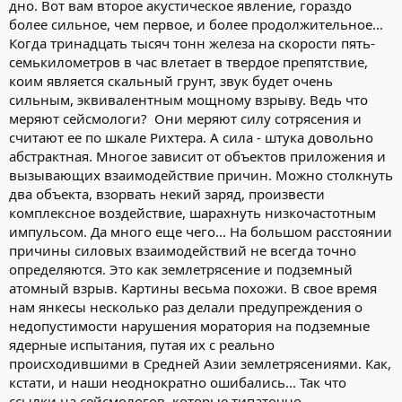
дно. Вот вам второе акустическое явление, гораздо
более сильное, чем первое, и более продолжительное...
Когда тринадцать тысяч тонн железа на скорости пять-
семькилометров в час влетает в твердое препятствие,
коим является скальный грунт, звук будет очень
сильным, эквивалентным мощному взрыву. Ведь что
меряют сейсмологи? Они меряют силу сотрясения и
считают ее по шкале Рихтера. А сила - штука довольно
абстрактная. Многое зависит от объектов приложения и
вызывающих взаимодействие причин. Можно столкнуть
два объекта, взорвать некий заряд, произвести
комплексное воздействие, шарахнуть низкочастотным
импульсом. Да много еще чего... На большом расстоянии
причины силовых взаимодействий не всегда точно
определяются. Это как землетрясение и подземный
атомный взрыв. Картины весьма похожи. В свое время
нам янкесы несколько раз делали предупреждения о
недопустимости нарушения моратория на подземные
ядерные испытания, путая их с реально
происходившими в Средней Азии землетрясениями. Как,
кстати, и наши неоднократно ошибались... Так что
ссылки на сейсмологов, которые типаточно