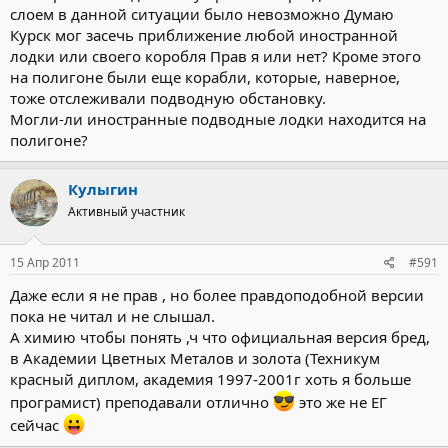
слоем в данной ситуации было невозможно Думаю
Курск мог засечь приближение любой иностранной
лодки или своего коробля Прав я или нет? Кроме этого
на полигоне были еще корабли, которые, наверное,
тоже отслеживали подводную обстановку.
Могли-ли иностранные подводные лодки находится на
полигоне?
Кулыгин
Активный участник
15 Апр 2011
#591
Даже если я не прав , но более правдоподобной версии
пока не читал и не слышал.
А химию чтобы понять ,ч что официальная версия бред,
в Академии Цветных Металов и золота (Техникум
красный диплом, академия 1997-2001г хоть я больше
програмист) преподавали отлично
это же не ЕГ
сейчас