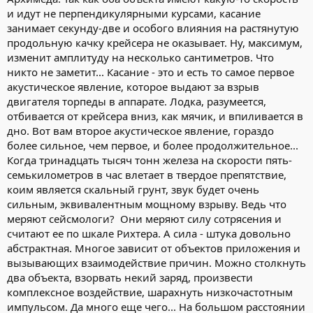
и идут не перпендикулярными курсами, касание
занимает секунду-две и особого влияния на растянутую
продольную качку крейсера не оказывает. Ну, максимум,
изменит амплитуду на несколько сантиметров. Что
никто не заметит... Касание - это и есть то самое первое
акустическое явление, которое выдают за взрыв
двигателя торпеды в аппарате. Лодка, разумеется,
отбивается от крейсера вниз, как мячик, и впиливается в
дно. Вот вам второе акустическое явление, гораздо
более сильное, чем первое, и более продолжительное...
Когда тринадцать тысяч тонн железа на скорости пять-
семькилометров в час влетает в твердое препятствие,
коим является скальный грунт, звук будет очень
сильным, эквивалентным мощному взрыву. Ведь что
меряют сейсмологи? Они меряют силу сотрясения и
считают ее по шкале Рихтера. А сила - штука довольно
абстрактная. Многое зависит от объектов приложения и
вызывающих взаимодействие причин. Можно столкнуть
два объекта, взорвать некий заряд, произвести
комплексное воздействие, шарахнуть низкочастотным
импульсом. Да много еще чего... На большом расстоянии