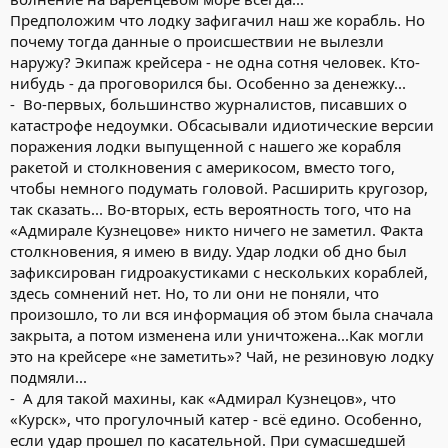
Предположим что лодку зафигачил наш же корабль. Но
почему тогда данные о происшествии не вылезли
наружу? Экипаж крейсера - не одна сотня человек. Кто-
нибудь - да проговорился бы. Особенно за денежку...
- Во-первых, большинство журналистов, писавших о
катастрофе недоумки. Обсасывали идиотические версии
поражения лодки выпущенной с нашего же корабля
ракетой и столкновения с америкосом, вместо того,
чтобы немного подумать головой. Расширить кругозор,
так сказать... Во-вторых, есть вероятность того, что на
«Адмирале Кузнецове» никто ничего не заметил. Факта
столкновения, я имею в виду. Удар лодки об дно был
зафиксирован гидроакустиками с нескольких кораблей,
здесь сомнений нет. Но, то ли они не поняли, что
произошло, то ли вся информация об этом была сначала
закрыта, а потом изменена или уничтожена...Как могли
это на крейсере «не заметить»? Чай, не резиновую лодку
подмяли...
- А для такой махины, как «Адмирал Кузнецов», что
«Курск», что прогулочный катер - всё едино. Особенно,
если удар прошел по касательной. При сумасшедшей