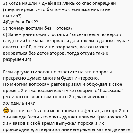
3) Когда нашли 7 дней возились со спас операцией
(тянули время , что бы точно с экипажа никто не
выжил?)
4)Где был ТАКР?
5) почему достали без 1 отсека?
6) Зачем уничтожили остатки 1отсека (ведь по версии
следствия боезапас взорвался да и так ли в даном случае
опасен не ЯБ, а если не взорвался, как он может
взорваться без детонаторов, тогда откуда такие
разрушения)
Если аргументированно ответите на эти вопросы
прекрасно думаю многим будет интересно.
По многим вопросам разговаривал и обсуждал в свое
время с 2 инженерами как я уже говорил с "Красмаша"
(если кто не знает там только 2 цеха выпускают
холодильники
)он не раз был на испытаниях на флотах, а второй на
химзаводе (если кто опять думает причем Красноярский
хим завод в своё время выпускал пороха и их
производные, а твердотопливные ракеты как вы думаете