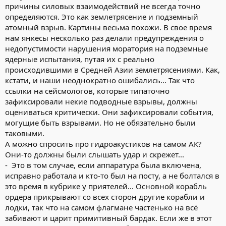
причины силовых взаимодействий не всегда точно
определяются. Это как землетрясение и подземный
атомный взрыв. Картины весьма похожи. В свое время
нам янкесы несколько раз делали предупреждения о
недопустимости нарушения моратория на подземные
ядерные испытания, путая их с реально
происходившими в Средней Азии землетрясениями. Как,
кстати, и наши неоднократно ошибались... Так что
ссылки на сейсмологов, которые типаточно
зафиксировали некие подводные взрывы, должны
оцениваться критически. Они зафиксировали события,
могущие быть взрывами. Но не обязательно были
таковыми.
А можно спросить про гидроакустиков на самом АК?
Они-то должны были слышать удар и скрежет...
- Это в том случае, если аппаратура была включена,
исправно работала и кто-то был на посту, а не болтался в
это время в кубрике у приятелей... Основной корабль
ордера прикрывают со всех сторон другие корабли и
лодки, так что на самом флагмане частенько на всё
забивают и царит примитивный бардак. Если же в этот