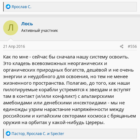
Р
Ярослав С.
е
а
к
Лось
Л
ц
Активный участник
и
и
:
21 Апр 2016
#556
Как по мне - сейчас бы сначала нашу систему освоить.
Это кладезь всевозможных неорганичесих и
органических природных богатств, дешёвой и не очень
энергии и неудобного для освоения, но тем не менее
жизненного пространства. Полагаю, до того, как наши
пилотируемые корабли устремятся к звездам и вступят
там в контакт (и/или конфликт) с альтаирскими
амебоидами или денебскими инсектоидами - мы не
единожды узрим нарастание напряжённости между
российским и китайским секторами космоса с бряцаньем
оружия на орбитах у какой-нибудь Цереры.
Р
Пастор
,
Ярослав С.
и
Specter
е