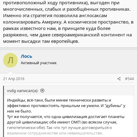
сделать предположения о сознательной фальсификации
противоположный ходу противника), выгоден при
передаваемых ими данных. Через несколько месяцев земными
многочисленных, слабых и разобщённых противниках.
обсерваториями были обнаружены многочисленные
Именно эта стратегия позволила англосаксам
металлические объекты, движущиеся по характерной
колонизировать Америку. А космическое пространство, в
траектории по направлению к Земле. Ещё через несколько
рамках известного нам, в принципе куда более
дней, 12 декабря 20хх года (оперативное время Д-0), по
разряжено, чем даже североамериканский континент на
основным военно-промышленным объектам Земли был
нанесён массированный ядерный и кинетический удар было
момент высадки там европейцев.
уничтожено более 40 тысяч важных военных и промышленных
объектов, после чего на планету (в различные районы)
Лось
высадилось более 10 тысяч боевых треножников, почти
Л
неуязвимых (по расчётам марсианских конструкторов) для
Активный участник
современного земного оружия и началась охота на людей.
Вопрос 1 - будут ли люди, в подобных условиях,
21 Апр 2016
сопротивляться марсианам или таки превратятся в
#544
безропотное стадо, спокойно идущее на корм "осьминогам"?
Ответ: сопротивление людей будет ожесточённым, будет
vsdg написал(а):
изобиловать примерами мужества, героизма и
Индейцы, всё-таки, были менее технически развиты и
самопожертвования, победа будет за нами (если марсиане
эффективно противостоять пришлым не умели. И "дубины" у
сожрут и/или поработят землян - некому будет об этом
них не было.
рассказать).
Тут же получается, что одна цивилизация достигает планеты
Итак, марсианский десант уничтожен. Что делать дальше?
другой цивилизации; обе имеют ОМП (во всяком случае,
Вариант 1 - забыть о марсианском вторжении как о страшном
гипотетически обе). Так что тут лучше договориться о
сне (до следующего вторжения) и попытаться отстроить
взаимном сотрудничестве или невмешательстве.
мирную жизнь.