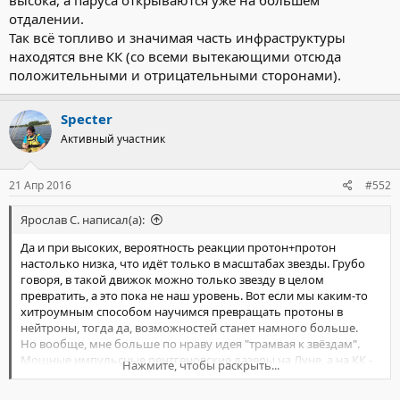
высока, а паруса открываются уже на большем
отдалении.
Так всё топливо и значимая часть инфраструктуры
находятся вне КК (со всеми вытекающими отсюда
положительными и отрицательными сторонами).
Specter
Активный участник
21 Апр 2016
#552
Ярослав С. написал(а):
Да и при высоких, вероятность реакции протон+протон
настолько низка, что идёт только в масштабах звезды. Грубо
говоря, в такой движок можно только звезду в целом
превратить, а это пока не наш уровень. Вот если мы каким-то
хитроумным способом научимся превращать протоны в
нейтроны, тогда да, возможностей станет намного больше.
Но вообще, мне больше по нраву идея "трамвая к звёздам".
Мощные импульсные рентгеновские лазеры на Луне, а на КК -
Нажмите, чтобы раскрыть...
толкатели и паруса. Толкатель - массивная пластина из стали,
покрытая толстым слоем графита (или иной реактивной