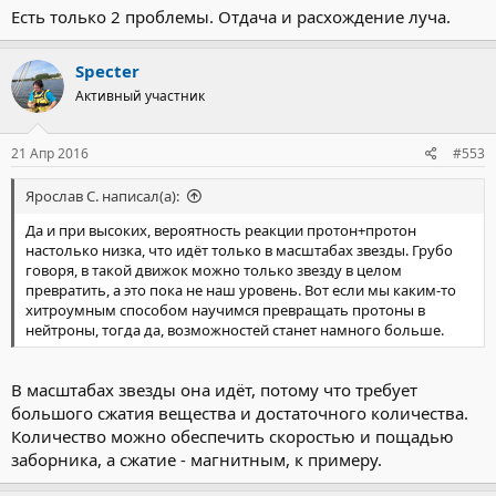
массы), работает на ранних этапах, когда моща рентгеновского
Есть только 2 проблемы. Отдача и расхождение луча.
пучка высока, а паруса открываются уже на большем
отдалении.
Так всё топливо и значимая часть инфраструктуры находятся
Specter
вне КК (со всеми вытекающими отсюда положительными и
Активный участник
отрицательными сторонами).
21 Апр 2016
#553
Ярослав С. написал(а):
Да и при высоких, вероятность реакции протон+протон
настолько низка, что идёт только в масштабах звезды. Грубо
говоря, в такой движок можно только звезду в целом
превратить, а это пока не наш уровень. Вот если мы каким-то
хитроумным способом научимся превращать протоны в
нейтроны, тогда да, возможностей станет намного больше.
В масштабах звезды она идёт, потому что требует
большого сжатия вещества и достаточного количества.
Количество можно обеспечить скоростью и пощадью
заборника, а сжатие - магнитным, к примеру.