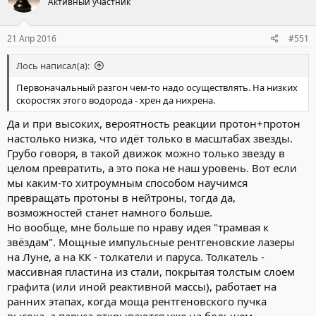
Активный участник
и
и
:
21 Апр 2016
#551
Лось написал(а):
Первоначальный разгон чем-то надо осуществлять. На низких
скоростях этого водорода - хрен да нихрена.
Да и при высоких, вероятность реакции протон+протон
настолько низка, что идёт только в масштабах звезды.
Грубо говоря, в такой движок можно только звезду в
целом превратить, а это пока не наш уровень. Вот если
мы каким-то хитроумным способом научимся
превращать протоны в нейтроны, тогда да,
возможностей станет намного больше.
Но вообще, мне больше по нраву идея "трамвая к
звёздам". Мощные импульсные рентгеновские лазеры
на Луне, а на КК - толкатели и паруса. Толкатель -
массивная пластина из стали, покрытая толстым слоем
графита (или иной реактивной массы), работает на
ранних этапах, когда моща рентгеновского пучка