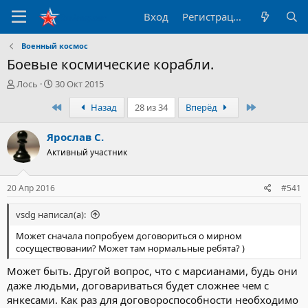
Вход
Регистрация
Военный космос
Боевые космические корабли.
А
Д
Лось
30 Окт 2015
в
а
Первый
Последний
Назад
28 из 34
Вперёд
т
т
о
а
р
н
Ярослав С.
т
а
Активный участник
е
ч
м
а
ы
л
20 Апр 2016
#541
а
vsdg написал(а):
Может сначала попробуем договориться о мирном
сосуществовании? Может там нормальные ребята? )
Может быть. Другой вопрос, что с марсианами, будь они
даже людьми, договариваться будет сложнее чем с
янкесами. Как раз для договороспособности необходимо