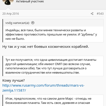
Активный участник
20 Апр 2016
#543
vsdg написал(а):
Индейцы, всё-таки, были менее технически развиты и
эффективно противостоять пришлым не умели. И "дубины" у
них не было.
Ну так и у нас нет боевых космических кораблей.
Тут же получается, что одна цивилизация достигает планеты
другой цивилизации; обе имеют ОМП (во всяком случае,
гипотетически обе). Так что тут лучше договориться о
взаимном сотрудничестве или невмешательстве.
Кому лучше?
http://www.rusarmy.com/forum/threads/mars-vs-
zemlja.11587/
Итак, предположим, что на самом деле Марс - отнюдь не
безжизненная планета. Там есть своя, древняя и опасная