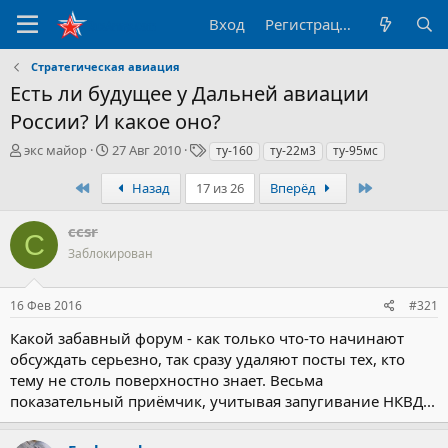
Вход
Регистрация
Стратегическая авиация
Есть ли будущее у Дальней авиации
России? И какое оно?
А
Д
Т
экс майор
27 Авг 2010
ту-160
ту-22м3
ту-95мс
в
а
е
т
т
г
Первый
Последний
Назад
17 из 26
Вперёд
о
а
и
р
н
ccsr
C
т
а
Заблокирован
е
ч
м
а
ы
л
16 Фев 2016
#321
а
Какой забавный форум - как только что-то начинают
обсуждать серьезно, так сразу удаляют посты тех, кто
тему не столь поверхностно знает. Весьма
показательный приёмчик, учитывая запугивание НКВД...