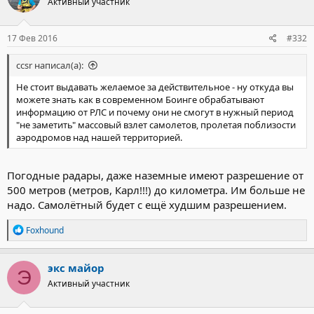
Активный участник
17 Фев 2016
#332
ccsr написал(а):
Не стоит выдавать желаемое за действительное - ну откуда вы
можете знать как в современном Боинге обрабатывают
информацию от РЛС и почему они не смогут в нужный период
"не заметить" массовый взлет самолетов, пролетая поблизости
аэродромов над нашей территорией.
Погодные радары, даже наземные имеют разрешение от
500 метров (метров, Карл!!!) до километра. Им больше не
надо. Самолётный будет с ещё худшим разрешением.
Р
Foxhound
е
а
к
экс майор
Э
ц
Активный участник
и
и
: