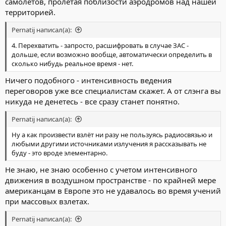
самолетов, пролетая поблизости аэродромов над нашей
территорией.
Pernatij написал(а):
4. Перехватить - запросто, расшифровать в случае ЗАС -
дольше, если возможно вообще, автоматически определить в
сколько нибудь реальное время - нет.
Ничего подобного - интенсивность ведения
переговоров уже все специалистам скажет. А от слэнга вы
никуда не денетесь - все сразу станет понятно.
Pernatij написал(а):
Ну а как произвести взлёт ни разу не пользуясь радиосвязью и
любыми другими источниками излучения я рассказывать не
буду - это вроде элементарно.
Не знаю, не знаю особенно с учетом интенсивного
движения в воздушном пространстве - по крайней мере
американцам в Европе это не удавалось во время учений
при массовых взлетах.
Pernatij написал(а):