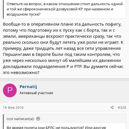
Ответьте на вопрос, в каком отношении стоит дальность одной
и той же сфероконической дозвуковой КР при наземном и
воздушном пуске?
Вообще-то в оперативном плане эта дальность пофигу,
потому что подготовку их к пуску как с борта, так и с
земли, американцы вскроют практически сразу, так что
реально сколько они будут лететь уже роли не играет. К
примеру, даже тридцать лет назад все сети управления
Першингами в Европе были под таким контролем, что
уже через несколько минут об малейшем их движении
докладывали подразделения Р и РТР. Вы думаете сейчас
это невозможно?
Pernatij
P
Активный участник
16 Фев 2016
#328
ccsr написал(а):
Во время полета они БРЛС не пользуются? Или другие