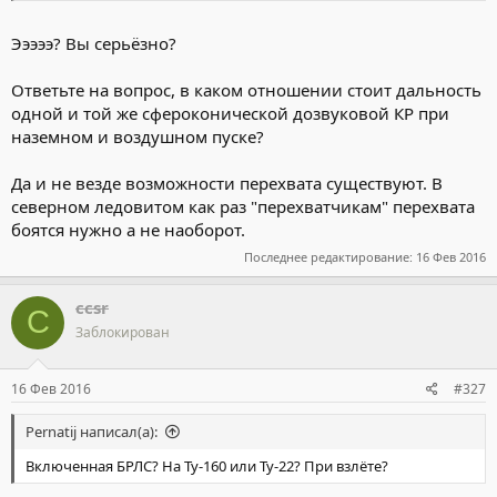
Эээээ? Вы серьёзно?
Ответьте на вопрос, в каком отношении стоит дальность
одной и той же сфероконической дозвуковой КР при
наземном и воздушном пуске?
Да и не везде возможности перехвата существуют. В
северном ледовитом как раз "перехватчикам" перехвата
боятся нужно а не наоборот.
Последнее редактирование:
16 Фев 2016
ccsr
C
Заблокирован
16 Фев 2016
#327
Pernatij написал(а):
Включенная БРЛС? На Ту-160 или Ту-22? При взлёте?