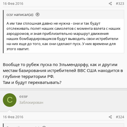
16 Фев 2016
#323
ccsr написал(а):
А им там сплошная давно не нужна - они и так будут
отслеживать полет наших самолетов с момента взлета с наших
аэродромов, и зная приблизительно маршрут движения
наших бомбардировщиков будут выводить свои истребители
на них еще до того, как они сделают пуск. У них времени для
этого хватит.
Вообще то рубеж пуска по Эльмендорфу, как и другим
местам базирования истребителей ВВС США находится в
глубине территории РФ.
Там и будут перехватывать?
ccsr
C
Заблокирован
16 Фев 2016
#324