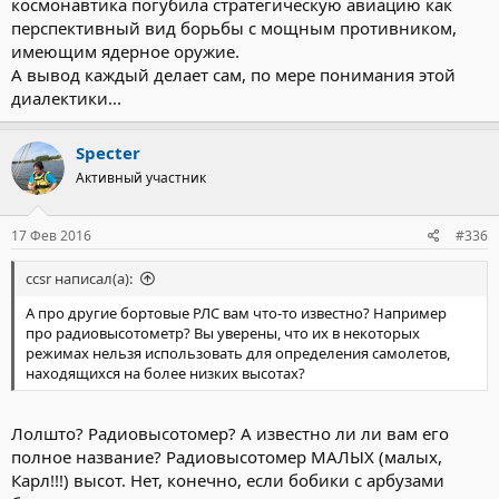
космонавтика погубила стратегическую авиацию как
перспективный вид борьбы с мощным противником,
имеющим ядерное оружие.
А вывод каждый делает сам, по мере понимания этой
диалектики...
Specter
Активный участник
17 Фев 2016
#336
ccsr написал(а):
А про другие бортовые РЛС вам что-то известно? Например
про радиовысотометр? Вы уверены, что их в некоторых
режимах нельзя использовать для определения самолетов,
находящихся на более низких высотах?
Лолшто? Радиовысотомер? А известно ли ли вам его
полное название? Радиовысотомер МАЛЫХ (малых,
Карл!!!) высот. Нет, конечно, если бобики с арбузами