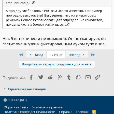
ccsr написал(а):
А про другие бортовые РЛС вам что-то известно? Например
про радиовысотометр? Вы уверены, что их в некоторых
режимах нельзя использовать для определения самолетов,
находящихся на более низких высотах?
Нет. Это технически не возможно. Он не сканирует, он
светит очень узким фиксированным лучом тупо вниз.
Первый
Последний
Назад
17 из 26
Вперёд
Войдите или зарегистрируйтесь для ответа.
Facebook
Twitter
Reddit
Pinterest
Tumblr
WhatsApp
Электронна
Ссылка
Поделиться:
Стратегическая авиация
Russian (RU)
Обратная связь
Условия и правила
Политика конфиденциальности
Справка
Главная
R