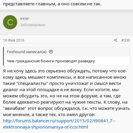
представляете главным, а оно совсем не так.
ccsr
C
Заблокирован
16 Фев 2016
#330
Foxhound написал(а):
Чем гражданские боинги производят разведку
Я не хочу здесь это серьезно обсуждать, потому что кое-
кому здесь мешают комплексы, и все написанное мною
такие "специалисты" просто уничтожат и смысл вести
диалог на этой площадке я не вижу. Если хотите, мы
можем обсудить это, но не на этом форуме, а там, где
более адекватно реагируют на чужие тексты. К слову, на
"авиабазе" этот вопрос обсуждался, т.к. что можете узнать
мое мнение, а также тех, кто имел другое:
http://forums.balancer.ru/support/2015/02/t90841,7--
elektronnaya-shpionomaniya-ot-ccsr.html