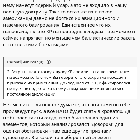
нему нанесут ядерный удар, а это не входило в нашу
военную доктрину. Так что оставьте их в покое -
американцы давно не бояться их авиационного и
наземного базирования. Единственное что их
напрягало, т.к. это КР на подводных лодках - возможно и
сейчас напрягает, но меньше чем баллистические ракеты
с несколькими боезарядами.
Pernatij написал(а):
2. Вскрыть подготовку к пуску КР с земли - в наше время тоже
не возможно. То о чём Вы говорите - это вскрытие передачи
приказа о их применении. Доклад шёл от РТР, и фиксировался
не пуск, не подготовка к нему, а выдвижение машин из мест
постоянной дислокации.
Не смешите - вы похоже думаете, что они сами по себе
произведут пуск, а все НАТО будет спать в кроватях. Да
не бывало так никогда, и это был только один из
элементов, который анализировался "Дозором" для
оценки обстановки - там еще другие признаки
существует. Вы какой-то выборочный элемент