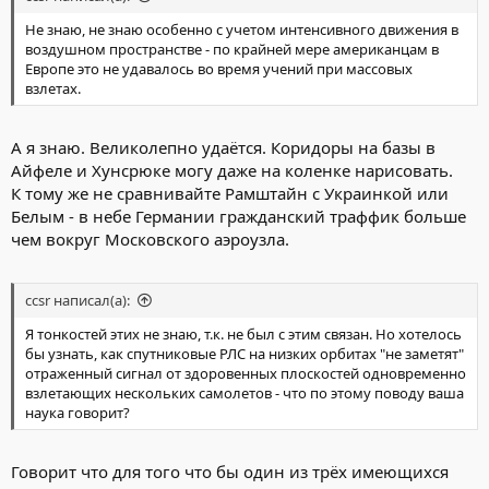
Не знаю, не знаю особенно с учетом интенсивного движения в
воздушном пространстве - по крайней мере американцам в
Европе это не удавалось во время учений при массовых
взлетах.
А я знаю. Великолепно удаётся. Коридоры на базы в
Айфеле и Хунсрюке могу даже на коленке нарисовать.
К тому же не сравнивайте Рамштайн с Украинкой или
Белым - в небе Германии гражданский траффик больше
чем вокруг Московского аэроузла.
ccsr написал(а):
Я тонкостей этих не знаю, т.к. не был с этим связан. Но хотелось
бы узнать, как спутниковые РЛС на низких орбитах "не заметят"
отраженный сигнал от здоровенных плоскостей одновременно
взлетающих нескольких самолетов - что по этому поводу ваша
наука говорит?
Говорит что для того что бы один из трёх имеющихся