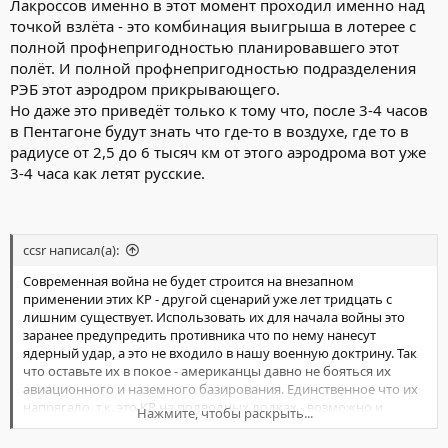
Лакроссов именно в этот момент проходил именно над
точкой взлёта - это комбинация выигрыша в лотерее с
полной профнепригодностью планировавшего этот
полёт. И полной профнепригодностью подразделения
РЭБ этот аэродром прикрывающего.
Но даже это приведёт только к тому что, после 3-4 часов
в Пентагоне будут знать что где-то в воздухе, где то в
радиусе от 2,5 до 6 тысяч км от этого аэродрома вот уже
3-4 часа как летят русские.
ccsr написал(а):
Современная война не будет строится на внезапном
применении этих КР - другой сценарий уже лет тридцать с
лишним существует. Использовать их для начала войны это
заранее предупредить противника что по нему нанесут
ядерный удар, а это не входило в нашу военную доктрину. Так
что оставьте их в покое - американцы давно не бояться их
авиационного и наземного базирования. Единственное что их
напрягало, т.к. это КР на подводных лодках - возможно и
Нажмите, чтобы раскрыть...
сейчас напрягает, но меньше чем баллистические ракеты с
несколькими боезарядами.