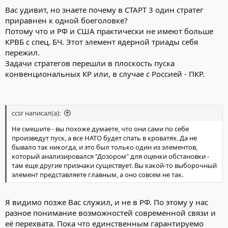
Вас удивит, но знаете почему в СТАРТ 3 один стратег
приравнен к одной боеголовке?
Потому что и РФ и США практически не имеют больше
КРВБ с спец. БЧ. Этот элемент ядерной триады себя
пережил.
Задачи стратегов перешли в плоскость пуска
конвенциональных КР или, в случае с Россией - ПКР.
ccsr написал(а):
Не смешите - вы похоже думаете, что они сами по себе
произведут пуск, а все НАТО будет спать в кроватях. Да не
бывало так никогда, и это был только один из элементов,
который анализировался "Дозором" для оценки обстановки -
там еще другие признаки существует. Вы какой-то выборочный
элемент представляете главным, а оно совсем не так.
Я видимо позже Вас служил, и не в РФ. По этому у нас
разное понимание возможностей современной связи и
её перехвата. Пока что единственным гарантируемо