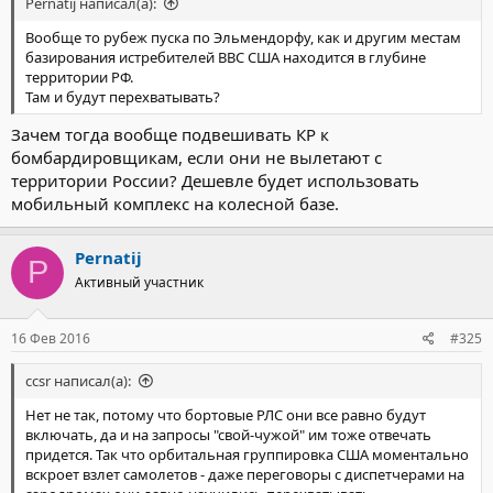
Pernatij написал(а):
Вообще то рубеж пуска по Эльмендорфу, как и другим местам
базирования истребителей ВВС США находится в глубине
территории РФ.
Там и будут перехватывать?
Зачем тогда вообще подвешивать КР к
бомбардировщикам, если они не вылетают с
территории России? Дешевле будет использовать
мобильный комплекс на колесной базе.
Pernatij
P
Активный участник
16 Фев 2016
#325
ccsr написал(а):
Нет не так, потому что бортовые РЛС они все равно будут
включать, да и на запросы "свой-чужой" им тоже отвечать
придется. Так что орбитальная группировка США моментально
вскроет взлет самолетов - даже переговоры с диспетчерами на