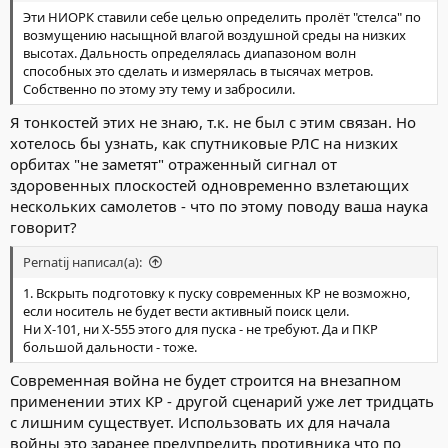
Эти НИОРК ставили себе целью определить пролёт "стелса" по
возмущению насыщной влагой воздушной среды на низких
высотах. Дальность определялась диапазоном волн
способных это сделать и измерялась в тысячах метров.
Собственно по этому эту тему и забросили.
Я тонкостей этих не знаю, т.к. не был с этим связан. Но
хотелось бы узнать, как спутниковые РЛС на низких
орбитах "не заметят" отраженный сигнал от
здоровенных плоскостей одновременно взлетающих
нескольких самолетов - что по этому поводу ваша наука
говорит?
Pernatij написал(а):
1. Вскрыть подготовку к пуску современных КР не возможно,
если носитель не будет вести активный поиск цели.
Ни Х-101, ни Х-555 этого для пуска - не требуют. Да и ПКР
большой дальности - тоже.
Современная война не будет строится на внезапном
применении этих КР - другой сценарий уже лет тридцать
с лишним существует. Использовать их для начала
войны это заранее предупредить противника что по