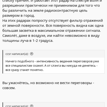
списку причин. И работает этот радар на спектре волн и
разрешении практически не применимом для того что
бы различить на земле радиоконтрастную цель
размером в город.
На этих радарах попросту отсутствует фильтр отражений
от земной поверхности. Вся поверхность видна как одна
большая засветка в максимальном отражении сигнала.
Самолёт, даже в воздухе, им найти невозможно в виду
толщины луча в 1-2 градуса.
ccsr написал(а):
Ничего подобного - интенсивность ведения переговоров уже
все специалистам скажет. А от слэнга вы никуда не денетесь -
все сразу станет понятно.
Вы ужаснётесь, но возможно не вести переговоры -
совсем.
ccsr написал(а):