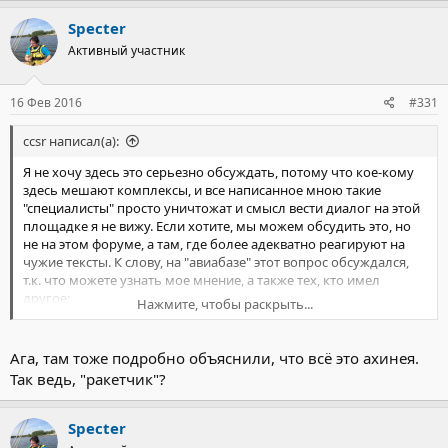
Specter
Активный участник
16 Фев 2016
#331
ccsr написал(а):
Я не хочу здесь это серьезно обсуждать, потому что кое-кому
здесь мешают комплексы, и все написанное мною такие
"специалисты" просто уничтожат и смысл вести диалог на этой
площадке я не вижу. Если хотите, мы можем обсудить это, но
не на этом форуме, а там, где более адекватно реагируют на
чужие тексты. К слову, на "авиабазе" этот вопрос обсуждался,
т.к. что можете узнать мое мнение, а также тех, кто имел
другое:
Нажмите, чтобы раскрыть...
http://forums.balancer.ru/support/2015/02/t90841,7--elektronnaya-
shpionomaniya-ot-ccsr.html
Ага, там тоже подробно объяснили, что всё это ахинея.
Так ведь, "ракетчик"?
Specter