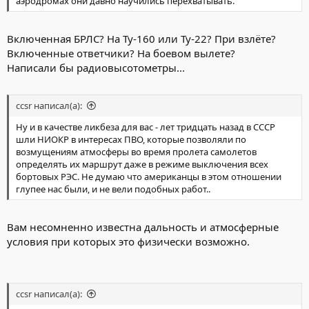
аэродромах они давно научились перехватывать.
Включенная БРЛС? На Ту-160 или Ту-22? При взлёте?
Включенные ответчики? На боевом вылете?
Написали бы радиовысотометры...
ccsr написал(а):
Ну и в качестве ликбеза для вас - лет тридцать назад в СССР
шли НИОКР в интересах ПВО, которые позволяли по
возмущениям атмосферы во время пролета самолетов
определять их маршрут даже в режиме выключения всех
бортовых РЭС. Не думаю что американцы в этом отношении
глупее нас были, и не вели подобных работ..
Вам несомненно известна дальность и атмосферные
условия при которых это физически возможно.
ccsr написал(а):