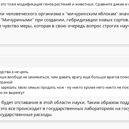
- это тоже модификация генов растений и животных. Сравните дикие 
ции человеческого организма к "мичуринским яблокам" зн
"Мичуриными" при создании, гибридизации новых сортов.
е чувство меры, которая в свою очередь вопрос строгих на
едства а не цель
чше вообще не заниматься, чем давать врагу ещё больше врагов пом
страной
зарезать твою семью продать нож - ну никто кроме него никто не по
ью их вырежут
 будет отставание в этой области науки. Таким образом по
к. это все происходит в государственных лабораториях на г
осударственные расходы.