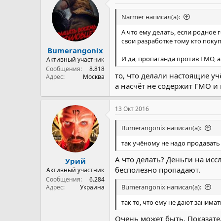
Narmer написал(а):
А что ему делать, если родное
свои разработке тому кто покуп
Bumerangonix
И да, пропаганда против ГМО, а
Активный участник
Сообщения
8.818
то, что делали настоящие уч
Адрес
Москва
а насчёт не содержит ГМО и 
13 Окт 2016
Bumerangonix написал(а):
так учёному не надо продавать
А что делать? Деньги на ис
Урий
бесполезно пропадают.
Активный участник
Сообщения
6.284
Bumerangonix написал(а):
Адрес
Украина
так то, что ему не дают занима
Очень может быть. Показат