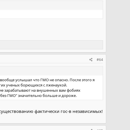
#64
я вообще услышал что ГМО не опасно. После этого я
угих ученых борющихся с лженаукой.
щие зарабатывают на внушенных вам фобиях
"без ГМО" значительно больше и дороже.
 существованию фактически гос-в независимых!