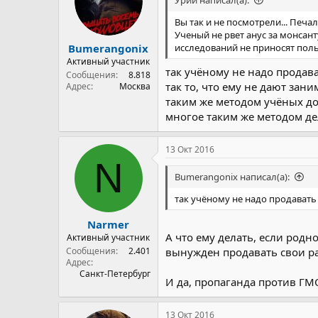
Урий написал(а):
Вы так и не посмотрели... Печа
Ученый не рвет анус за монсант
Bumerangonix
исследований не приносят поль
Активный участник
так учёному не надо продава
Сообщения
8.818
так то, что ему не дают зан
Адрес
Москва
таким же методом учёных д
многое таким же методом д
13 Окт 2016
N
Bumerangonix написал(а):
так учёному не надо продавать
Narmer
А что ему делать, если родн
Активный участник
Сообщения
2.401
вынужден продавать свои ра
Адрес
Санкт-Петербург
И да, пропаганда против ГМО
13 Окт 2016