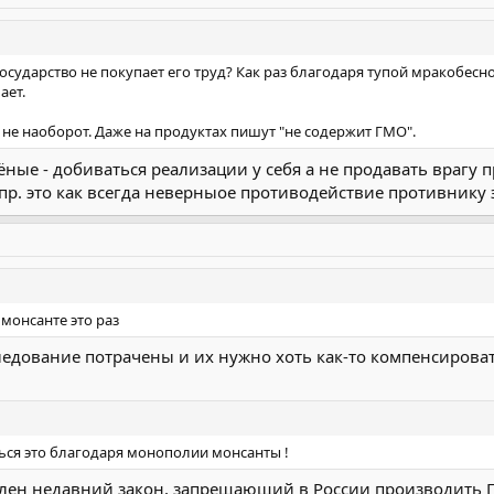
 государство не покупает его труд? Как раз благодаря тупой мракоб
ает.
 не наоборот. Даже на продуктах пишут "не содержит ГМО".
ёные - добиваться реализации у себя а не продавать врагу п
пр. это как всегда неверныое противодействие противнику 
 монсанте это раз
следование потрачены и их нужно хоть как-то компенсироват
ться это благодаря монополии монсанты !
елен недавний закон, запрещающий в России производить