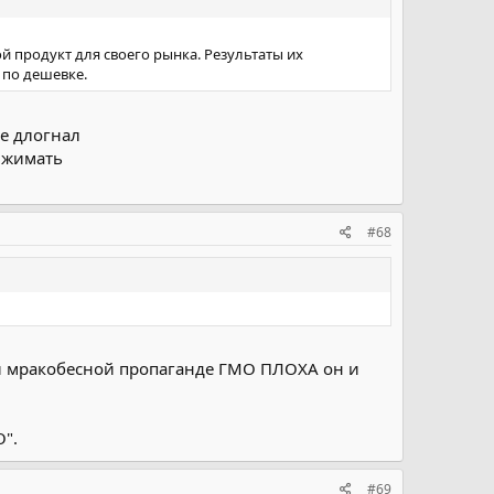
ой продукт для своего рынка. Результаты их
 по дешевке.
не длогнал
ыжимать
#68
упой мракобесной пропаганде ГМО ПЛОХА он и
О".
#69