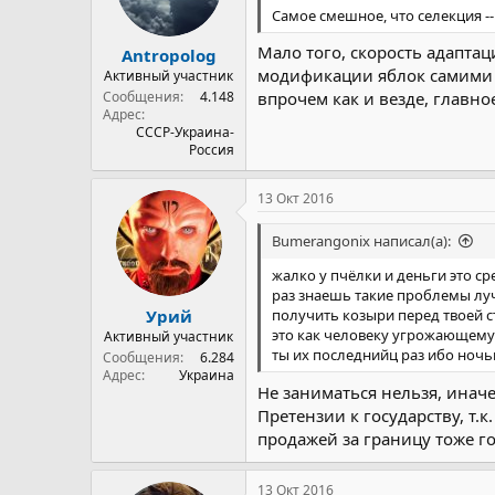
Самое смешное, что селекция -
Мало того, скорость адапта
Antropolog
модификации яблок самими 
Активный участник
Сообщения
4.148
впрочем как и везде, главно
Адрес
СССР-Украина-
Россия
13 Окт 2016
Bumerangonix написал(а):
жалко у пчёлки и деньги это ср
раз знаешь такие проблемы лу
Урий
получить козыри перед твоей 
это как человеку угрожающему 
Активный участник
ты их последнийц раз ибо ноч
Сообщения
6.284
Адрес
Украина
Не заниматься нельзя, иначе
Претензии к государству, т.
продажей за границу тоже г
13 Окт 2016