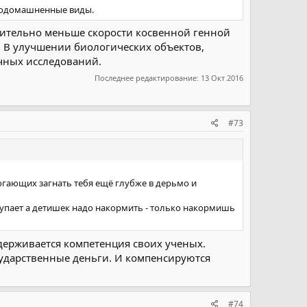
и одомашненные виды.
ачительно меньше скорости косвенной генной
 В улучшении биологических объектов,
учных исследований.
Последнее редактирование:
13 Окт 2016
#73
огающих загнать тебя ещё глубже в дерьмо и
купает а детишек надо накормить - только накормишь
ддерживается компетенция своих ученых.
осударственные деньги. И компенсируются
#74