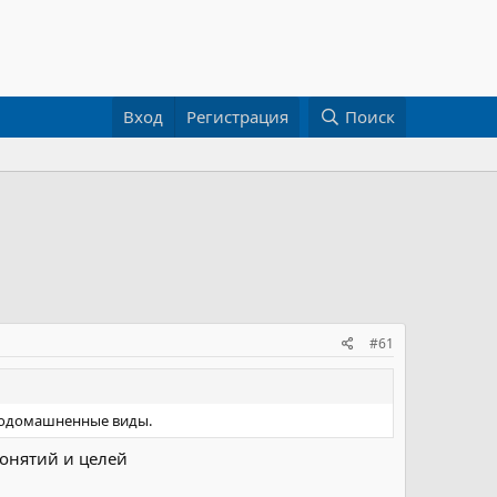
Вход
Регистрация
Поиск
#61
и одомашненные виды.
понятий и целей