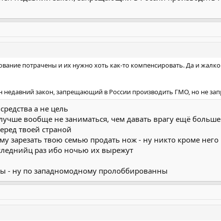
дование потрачены и их нужно хоть как-то компенсировать. Да и жалк
н недавний закон, запрещающий в России производить ГМО, но не з
средства а не цель
лучше вообще не заниматься, чем давать врагу ещё больше
еред твоей страной
у зарезать твою семью продать нож - ну никто кроме него 
следнийц раз ибо ночью их вырежут
ны - ну по западномодному пролоббированны