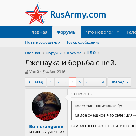
Главная
Форумы
Что нового?
Гал
Новые сообщения
Поиск сообщений
Главная
Форумы
Космос
НЛО
Лженаука и борьба с ней.
А
Д
Урий
4 Авг 2016
в
а
Назад
1
2
3
4
5
6
…
9
Вперёд
т
т
о
а
р
н
13 Окт 2016
т
а
е
ч
anderman написал(а):
м
а
ы
л
Самое смешное, что селекция -
а
там много важного и интере
Bumerangonix
Активный участник