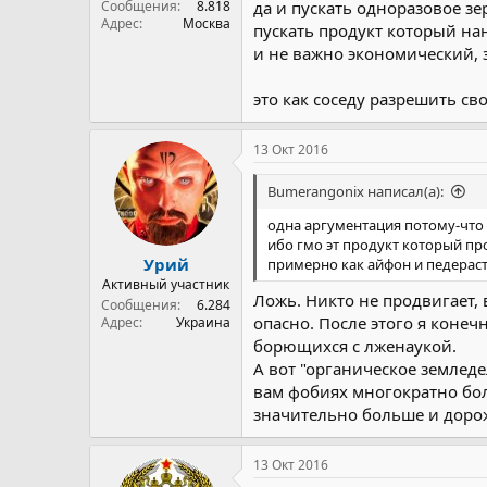
Сообщения
8.818
да и пускать одноразовое зе
Адрес
Москва
пускать продукт который нан
и не важно экономический, з
это как соседу разрешить св
13 Окт 2016
Bumerangonix написал(а):
одна аргументация потому-что
ибо гмо эт продукт который п
Урий
примерно как айфон и педерас
Активный участник
Ложь. Никто не продвигает,
Сообщения
6.284
опасно. После этого я конеч
Адрес
Украина
борющихся с лженаукой.
А вот "органическое землед
вам фобиях многократно бол
значительно больше и доро
13 Окт 2016