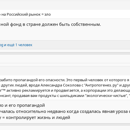
 на Российский рынок = зло
нной фонд в стране должен быть собственным.
og
и ещё 1 человек
 забито пропагандой его опасности. Это первый человек от которого 
других людей, вроде Александра Соколова с "Антропогенез. ру" и др
ие"™ активно рекламируется и продвигается, а корпорации это делаю
нсант, продавая вам продукты с шильдиками "экологически чистые", 
гмо и его пропагандой
чалась относительно недвано когда создалась явная уроза
у = контролирует жизнь и людей