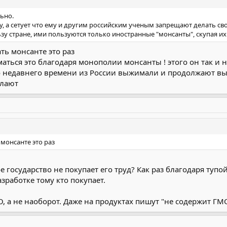
льно.
у, а сетует что ему и другим российским ученым запрещают делать св
зу стране, ими пользуются только иностранные "монсанты", скупая их
ть монсанте это раз
иматься это благодаря монополии монсанты ! этого он так и 
о недавнего времени из России выжимали и продолжают в
елают
 монсанте это раз
ое государство не покупает его труд? Как раз благодаря т
зработке тому кто покупает.
, а не наоборот. Даже на продуктах пишут "не содержит ГМ