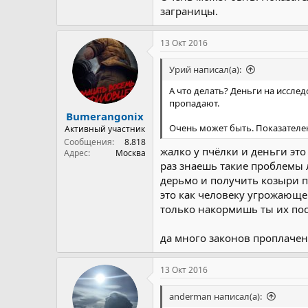
заграницы.
13 Окт 2016
Урий написал(а):
А что делать? Деньги на иссле
пропадают.
Bumerangonix
Очень может быть. Показателе
Активный участник
Сообщения
8.818
жалко у пчёлки и деньги это 
Адрес
Москва
раз знаешь такие проблемы 
дерьмо и получить козыри п
это как человеку угрожающем
только накормишь ты их по
да много законов проплаче
13 Окт 2016
anderman написал(а):