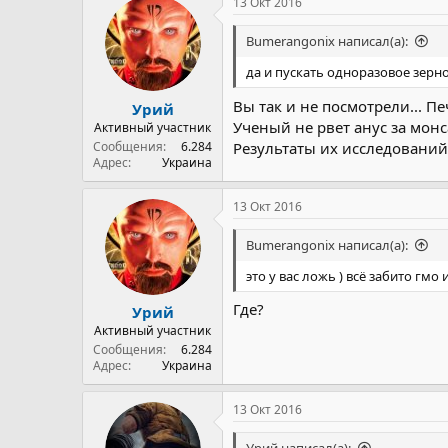
13 Окт 2016
Bumerangonix написал(а):
да и пускать одноразовое зерно
Вы так и не посмотрели... П
Урий
Ученый не рвет анус за монс
Активный участник
Сообщения
6.284
Результаты их исследований
Адрес
Украина
13 Окт 2016
Bumerangonix написал(а):
это у вас ложь ) всё забито гмо
Где?
Урий
Активный участник
Сообщения
6.284
Адрес
Украина
13 Окт 2016