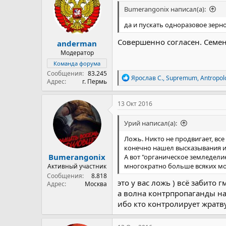
Bumerangonix написал(а):
да и пускать одноразовое зерно
Совершенно согласен. Семе
anderman
Модератор
Команда форума
Сообщения
83.245
Р
Ярослав С.
,
Supremum
,
Antropol
Адрес
г. Пермь
е
а
к
13 Окт 2016
ц
и
Урий написал(а):
и
:
Ложь. Никто не продвигает, все
конечно нашел высказывания и 
Bumerangonix
А вот "органическое земледел
многократно больше всяких мо
Активный участник
Сообщения
8.818
это у вас ложь ) всё забито 
Адрес
Москва
а волна контрпропаганды на
ибо кто контролирует жратв