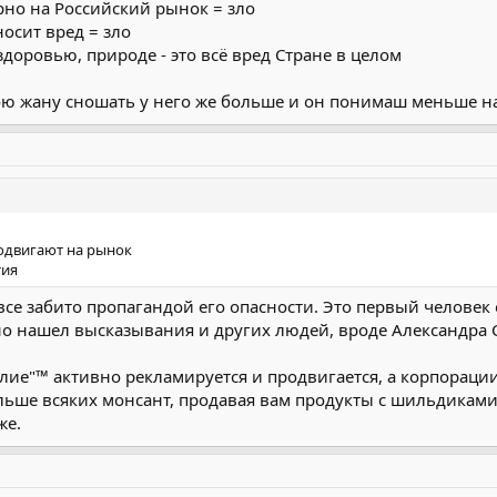
рно на Российский рынок = зло
осит вред = зло
доровью, природе - это всё вред Стране в целом
ою жану сношать у него же больше и он понимаш меньше на 
родвигают на рынок
тия
 все забито пропагандой его опасности. Это первый человек
но нашел высказывания и других людей, вроде Александра С
елие"™ активно рекламируется и продвигается, а корпора
ьше всяких монсант, продавая вам продукты с шильдиками 
же.