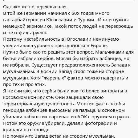
Однако же не перекрывали.
В той же Германии начиная с 60х годов много
гастарбайтеров из Югославии и Турции . И они нужны
немецкой экономике. Такой поток людей не перекроешь
и не отфильтруешь.
Поэтому нестабильность в Югославии неминуемо
увеличивала уровень преступности в Европе.
Нужно было как-то решить этот вопрос. Мальчиками для
битья избрали сербов. Могли бы избрать албанцев, но
не избрали. Существует предрасположенность Запада к
мусульманам. В Боснии Запад стоял тоже на стороне
мусульман. Хотя "жареных" фактов можно надергать и
про тех и про этих.
Я не считаю, что сербы были как-то более виноваты в
косовском конфликте. Они защищали свою
территориальную целостность. Многие факты якобы
геноцида албанцев высосаны из пальца. В основном
убивали албанских партизан из АОК с оружием в руках.
Потом это оружие убирали, делали фотографии и
кричали о геноциде.
Но почему-то Запад встал на сторону мусульман.