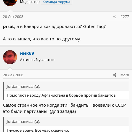
Модератор
Команда форума
20 Дек 2008
#277
pirat
, а в Баварии как здороваются? Guten Tag?
А то слышал, что как-то по-другому.
ник69
Активный участник
20 Дек 2008
#278
Jordan написал(а):
Помогают народу Афганистана в борьбе против бандитов
Самое странное что когда эти "бандиты" воевали с СССР
это были партизаны. (для запада)
Jordan написал(а):
Гнусное вране. Все увас схвачено.