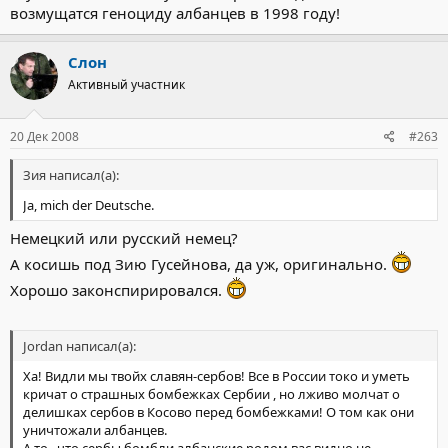
возмущатся геноциду албанцев в 1998 году!
Слон
Активный участник
20 Дек 2008
#263
Зия написал(а):
Ja, mich der Deutsche.
Немецкий или русский немец?
А косишь под Зию Гусейнова, да уж, оригинально.
Хорошо законспирировался.
Jordan написал(а):
Ха! Видли мы твойх славян-сербов! Все в России токо и уметь
кричат о страшных бомбежках Сербии , но лживо молчат о
делишках сербов в Косово перед бомбежками! О том как они
уничтожали албанцев.
А то , что сербы бомбли албанские родом вас видно не