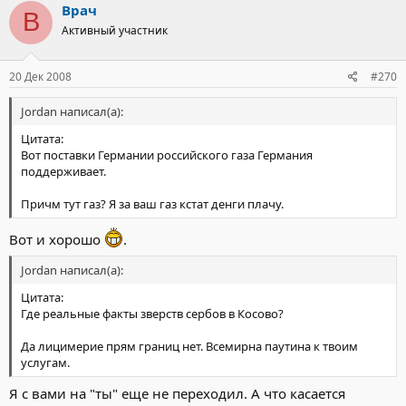
Врач
В
Активный участник
20 Дек 2008
#270
Jordan написал(а):
Цитата:
Вот поставки Германии российского газа Германия
поддерживает.
Причм тут газ? Я за ваш газ кстат денги плачу.
Вот и хорошо
.
Jordan написал(а):
Цитата:
Где реальные факты зверств сербов в Косово?
Да лицимерие прям границ нет. Всемирна паутина к твоим
услугам.
Я с вами на "ты" еще не переходил. А что касается