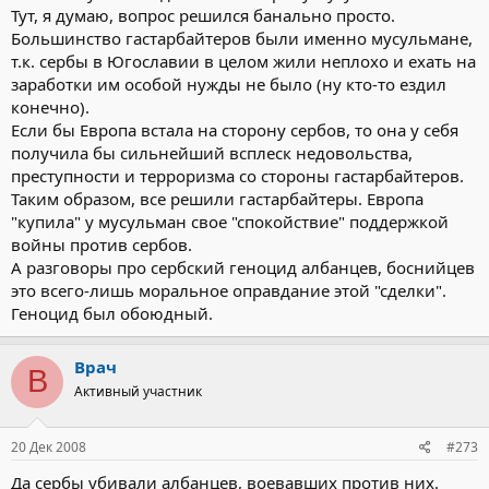
Тут, я думаю, вопрос решился банально просто.
Большинство гастарбайтеров были именно мусульмане,
т.к. сербы в Югославии в целом жили неплохо и ехать на
заработки им особой нужды не было (ну кто-то ездил
конечно).
Если бы Европа встала на сторону сербов, то она у себя
получила бы сильнейший всплеск недовольства,
преступности и терроризма со стороны гастарбайтеров.
Таким образом, все решили гастарбайтеры. Европа
"купила" у мусульман свое "спокойствие" поддержкой
войны против сербов.
А разговоры про сербский геноцид албанцев, боснийцев
это всего-лишь моральное оправдание этой "сделки".
Геноцид был обоюдный.
Врач
В
Активный участник
20 Дек 2008
#273
Да сербы убивали албанцев, воевавших против них.