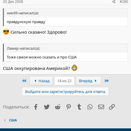
20 Дек 2008
#280
ник69 написал(а):
правдунскую правду
Сильно сказано! Здорово!
Ламер написал(а):
Тоже самое можно сказать и про США
США оккупирована Америкой?
Первый
Последний
Назад
14 из 22
Вперёд
Войдите или зарегистрируйтесь для ответа.
Facebook
Twitter
Reddit
Pinterest
Tumblr
WhatsApp
Электронна
Ссылка
Поделиться:
США