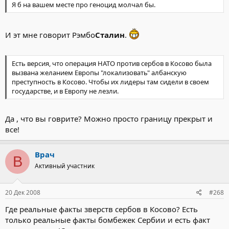
Я б на вашем месте про геноцид молчал бы.
И эт мне говорит Рэмбо
Сталин
.
Есть версия, что операция НАТО против сербов в Косово была
вызвана желанием Европы "локализовать" албанскую
преступность в Косово. Чтобы их лидеры там сидели в своем
государстве, и в Европу не лезли.
Да , что вы говрите? Можно просто границу прекрыт и
все!
Врач
В
Активный участник
20 Дек 2008
#268
Где реальные факты зверств сербов в Косово? Есть
только реальные факты бомбежек Сербии и есть факт