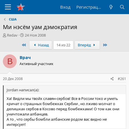
Вход
Регистрация
США
Ми нэсём уам дэмократия
А
Д
Redav
24 Ноя 2008
в
а
Первый
Последний
Назад
14 из 22
Вперёд
т
т
о
а
р
н
Врач
В
т
а
Активный участник
е
ч
м
а
ы
л
20 Дек 2008
#261
а
Jordan написал(а):
Ха! Видли мы твойх славян-сербов! Все в России токо и уметь
кричат о страшных бомбежках Сербии , но лживо молчат о
делишках сербов в Косово перед бомбежками! О том как они
уничтожали албанцев.
А то , что сербы бомбли албанские родом вас видно не
интерсует!